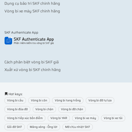
Dụng cụ bảo trì SKF chính hãng
Vòng bi xe máy SKF chính hãng
SKF Authenticate App
Cách phân biệt vòng bi SKF giả
Xuất xứ vòng bi SKF chính hãng
Hot keys:
Vòng bi cầu
Vòng bi côn
Vòng bi tang trống
Vòng bi đỡ tự lựa
Vòng bi đũa đỡ
Vòng bi chặn
Vòng bi đỡ chặn
Vòng bi tiếp xúc bốn điểm
Vòng bi YAR
Vòng bi xe máy
Vòng bi xe tải
Gối đỡ SKF
Măng xông - Ống lót
Mỡ chịu nhiệt SKF