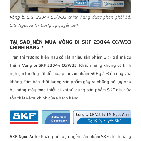
Vòng bi SKF 23044 CC/W33
chính hãng được phân phối bởi
SKF Ngọc Anh - Đại lý ủy quyền SKF.
TẠI SAO NÊN MUA VÒNG BI SKF 23044 CC/W33
CHÍNH HÃNG ?
Trên thị trường hiện nay có rất nhiều sản phẩm SKF giả mà cụ
thể là
Vòng bi SKF 23044 CC/W33
. Khách hàng không có kinh
nghiệm thường rất dễ mua phải sản phẩm SKF giả. Điều này vừa
không đảm bảo chất lượng sản phẩm gây ra những hệ lụy như
hư hỏng máy móc thiết bị khi sử dụng sản phẩm SKF giả, vừa
tổn thất về tài chính của Khách hàng.
SKF Ngọc Anh
- Phân phối uỷ quyền sản phẩm SKF chính hãng