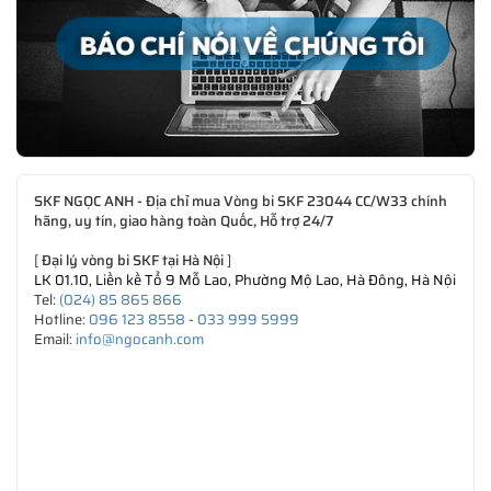
SKF NGỌC ANH - Địa chỉ mua Vòng bi SKF 23044 CC/W33 chính
hãng, uy tín, giao hàng toàn Quốc, Hỗ trợ 24/7
[
Đại lý vòng bi SKF tại Hà Nội
]
LK 01.10, Liền kề Tổ 9 Mỗ Lao, Phường Mộ Lao, Hà Đông, Hà Nội
Tel:
(024) 85 865 866
Hotline:
096 123 8558
-
033 999 5999
Email:
info@ngocanh.com