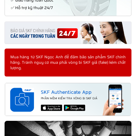
✅ Giao hàng toàn Quốc
✅ Hỗ trợ kỹ thuật 24/7
Mua hàng từ SKF Ngọc Anh để đảm bảo sản phẩm SKF chính
hãng. Tránh nguy cơ mua phải vòng bi SKF giả (fake) kém chất
lượng.