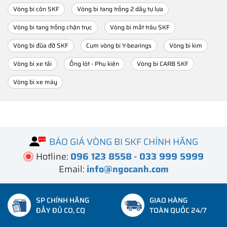
Vòng bi côn SKF
Vòng bi tang trống 2 dãy tự lựa
Vòng bi tang trống chặn trục
Vòng bi mắt trâu SKF
Vòng bi đũa đỡ SKF
Cụm vòng bi Y-bearings
Vòng bi kim
Vòng bi xe tải
Ống lót - Phụ kiện
Vòng bi CARB SKF
Vòng bi xe máy
BÁO GIÁ VÒNG BI SKF CHÍNH HÃNG
Hotline:
096 123 8558
-
033 999 5999
Email:
info@ngocanh.com
SP CHÍNH HÃNG
GIAO HÀNG
ĐẦY ĐỦ CO, CQ
TOÀN QUỐC 24/7