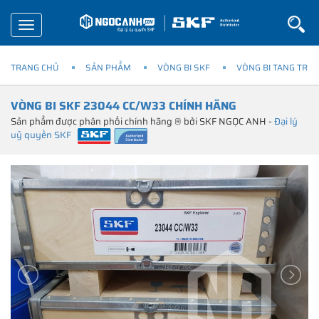
Toggle
navigation
TRANG CHỦ
SẢN PHẨM
VÒNG BI SKF
VÒNG BI TANG TRỐN
VÒNG BI SKF 23044 CC/W33 CHÍNH HÃNG
Sản phẩm được phân phối chính hãng ® bởi SKF NGỌC ANH -
Đại lý
uỷ quyền SKF