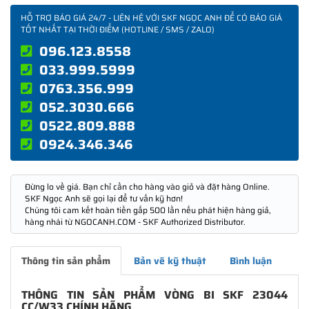
HỖ TRỢ BÁO GIÁ 24/7 - LIÊN HỆ VỚI SKF NGỌC ANH ĐỂ CÓ BÁO GIÁ
TỐT NHẤT TẠI THỜI ĐIỂM (HOTLINE / SMS / ZALO)
096.123.8558
033.999.5999
0763.356.999
052.3030.666
0522.809.888
0924.346.346
Đừng lo về giá. Bạn chỉ cần cho hàng vào giỏ và đặt hàng Online.
SKF Ngọc Anh sẽ gọi lại để tư vấn kỹ hơn!
Chúng tôi cam kết hoàn tiền gấp 500 lần nếu phát hiện hàng giả,
hàng nhái từ NGOCANH.COM - SKF Authorized Distributor.
Thông tin sản phẩm
Bản vẽ kỹ thuật
Bình luận
THÔNG TIN SẢN PHẨM VÒNG BI SKF 23044
CC/W33 CHÍNH HÃNG