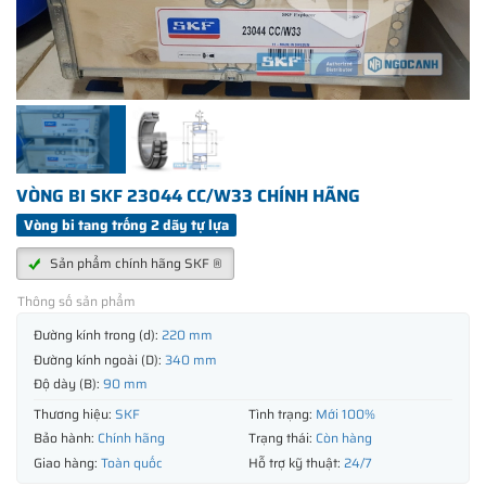
VÒNG BI SKF 23044 CC/W33 CHÍNH HÃNG
Vòng bi tang trống 2 dãy tự lựa
Sản phẩm chính hãng SKF ®
Thông số sản phẩm
Đường kính trong (d):
220 mm
Đường kính ngoài (D):
340 mm
Độ dày (B):
90 mm
Thương hiệu:
SKF
Tình trạng:
Mới 100%
Bảo hành:
Chính hãng
Trạng thái:
Còn hàng
Giao hàng:
Toàn quốc
Hỗ trợ kỹ thuật:
24/7