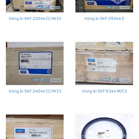
Vòng bi SKF 23044 CC/W33
Vòng bi SKF 29344 E
THÔNG TIN HỮU ÍCH
•
Vòng bi SKF chính hãng, Những lưu ý cơ bản trước khi mua hàng
•
Xuất xứ vòng bi SKF chính hãng ở đâu?
•
Chất lượng vòng bi SKF chính hãng
Vòng bi SKF 24044 CC/W33
Vòng bi SKF 6344 M/C3