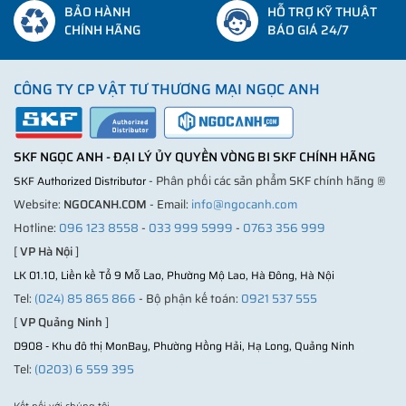
BẢO HÀNH
HỖ TRỢ KỸ THUẬT
CHÍNH HÃNG
BÁO GIÁ 24/7
CÔNG TY CP VẬT TƯ THƯƠNG MẠI NGỌC ANH
SKF NGỌC ANH - ĐẠI LÝ ỦY QUYỀN VÒNG BI SKF CHÍNH HÃNG
- Phân phối các sản phẩm SKF chính hãng ®
SKF Authorized Distributor
Website:
NGOCANH.COM
- Email:
info@ngocanh.com
Hotline:
096 123 8558
-
033 999 5999
-
0763 356 999
[
VP Hà Nội
]
LK 01.10, Liền kề Tổ 9 Mỗ Lao, Phường Mộ Lao, Hà Đông, Hà Nội
Tel:
(024) 85 865 866
- Bộ phận kế toán:
0921 537 555
[
VP Quảng Ninh
]
D908 - Khu đô thị MonBay, Phường Hồng Hải, Hạ Long, Quảng Ninh
Tel:
(0203) 6 559 395