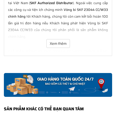
tại Việt Nam (
SKF Authorized Distributor
). Ngoài việc cung cấp
các công cụ và tiện ích chứng minh
Vòng bi SKF 23044 CC/W33
chính hãng
tới Khách hàng, chúng tôi còn cam kết bồi hoàn 100
lần giá trị đơn hàng nếu Khách hàng phát hiện Vòng bi SKF
23044 CC/W33 của chúng tôi phân phối là sản phẩm không
chính hãng.
Xem thêm
GIÁ BÁN VÒNG BI SKF 23044 CC/W33 CHÍNH HÃNG
LUÔN TỐT NHẤT
Tại
NGOCANH.COM
giá bán Vòng bi SKF 23044 CC/W33 luôn là
tốt nhất với nhiều ưu đãi kèm theo và các dịch vụ hẫu mãi sau
bán hàng. Chúng tôi cam kết luôn đồng hành cùng Khách hàng
trong suốt quá trình sử dụng các sản phẩm SKF chính hãng.
CHẾ ĐỘ BẢO HÀNH VÒNG BI SKF 23044 CC/W33
CHÍNH HÃNG
SẢN PHẨM KHÁC CÓ THỂ BẠN QUAN TÂM
Tất cả các sản phẩm SKF chính hãng do
SKF Ngọc Anh
phân