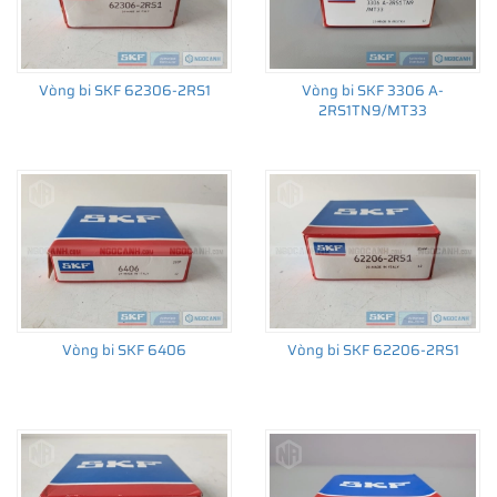
Vòng bi SKF 62306-2RS1
Vòng bi SKF 3306 A-
2RS1TN9/MT33
THÔNG TIN HỮU ÍCH
•
Vòng bi SKF chính hãng, Những lưu ý cơ bản trước khi mua hàng
•
Xuất xứ vòng bi SKF chính hãng ở đâu?
•
Chất lượng vòng bi SKF chính hãng
Vòng bi SKF 6406
Vòng bi SKF 62206-2RS1