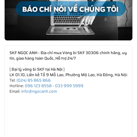
SKF NGỌC ANH - Địa chỉ mua Vòng bi SKF 30306 chính hãng, uy
tín, giao hàng toàn Quốc, Hỗ trợ 24/7
[
Đại lý vòng bi SKF tại Hà Nội
]
LK 01.10, Liền kề Tổ 9 Mỗ Lao, Phường Mộ Lao, Hà Đông, Hà Nội
Tel:
(024) 85 865 866
Hotline:
096 123 8558
-
033 999 5999
Email:
info@ngocanh.com