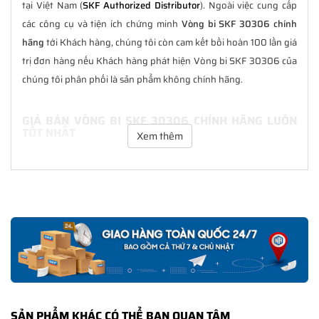
tại Việt Nam (
SKF Authorized Distributor
). Ngoài việc cung cấp
các công cụ và tiện ích chứng minh
Vòng bi SKF 30306 chính
hãng
tới Khách hàng, chúng tôi còn cam kết bồi hoàn 100 lần giá
trị đơn hàng nếu Khách hàng phát hiện Vòng bi SKF 30306 của
chúng tôi phân phối là sản phẩm không chính hãng.
GIÁ BÁN VÒNG BI SKF 30306 CHÍNH HÃNG LUÔN
TỐT NHẤT
Xem thêm
Tại
NGOCANH.COM
giá bán Vòng bi SKF 30306 luôn là tốt nhất
với nhiều ưu đãi kèm theo và các dịch vụ hẫu mãi sau bán hàng.
Chúng tôi cam kết luôn đồng hành cùng Khách hàng trong suốt
quá trình sử dụng các sản phẩm SKF chính hãng.
CHẾ ĐỘ BẢO HÀNH VÒNG BI SKF 30306 CHÍNH
HÃNG
Tất cả các sản phẩm SKF chính hãng do
SKF Ngọc Anh
phân
phối đều được bảo hành chính hãng theo đúng tiêu chuẩn bảo
SẢN PHẨM KHÁC CÓ THỂ BẠN QUAN TÂM