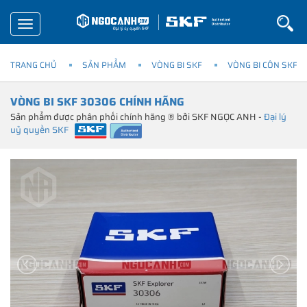
Toggle
navigation
TRANG CHỦ
SẢN PHẨM
VÒNG BI SKF
VÒNG BI CÔN SKF
VÒNG BI SKF 30306 CHÍNH HÃNG
Sản phẩm được phân phối chính hãng ® bởi SKF NGỌC ANH -
Đại lý
uỷ quyền SKF