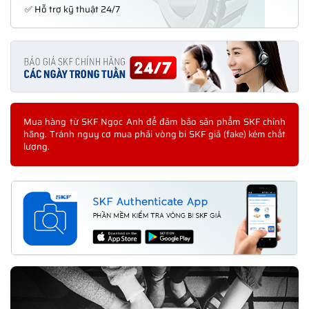
✅ Hỗ trợ kỹ thuật 24/7
Mua hàng từ SKF Ngọc Anh để đảm bảo sản phẩm SKF chính
hãng. Tránh nguy cơ mua phải vòng bi SKF giả (fake) kém chất
lượng.