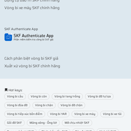
Dụng cụ bảo trì SKF chính hãng
Vòng bi xe máy SKF chính hãng
SKF Authenticate App
Cách phân biệt vòng bi SKF giả
Xuất xứ vòng bi SKF chính hãng
Hot keys:
Vòng bi cầu
Vòng bi côn
Vòng bi tang trống
Vòng bi đỡ tự lựa
Vòng bi đũa đỡ
Vòng bi chặn
Vòng bi đỡ chặn
Vòng bi tiếp xúc bốn điểm
Vòng bi YAR
Vòng bi xe máy
Vòng bi xe tải
Gối đỡ SKF
Măng xông - Ống lót
Mỡ chịu nhiệt SKF