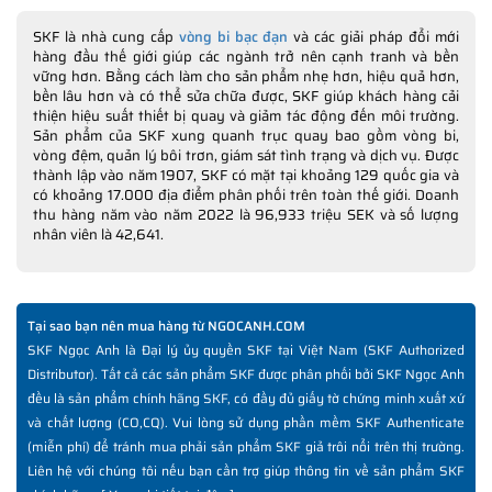
SKF là nhà cung cấp
vòng bi bạc đạn
và các giải pháp đổi mới
hàng đầu thế giới giúp các ngành trở nên cạnh tranh và bền
vững hơn. Bằng cách làm cho sản phẩm nhẹ hơn, hiệu quả hơn,
bền lâu hơn và có thể sửa chữa được, SKF giúp khách hàng cải
thiện hiệu suất thiết bị quay và giảm tác động đến môi trường.
Sản phẩm của SKF xung quanh trục quay bao gồm vòng bi,
vòng đệm, quản lý bôi trơn, giám sát tình trạng và dịch vụ. Được
thành lập vào năm 1907, SKF có mặt tại khoảng 129 quốc gia và
có khoảng 17.000 địa điểm phân phối trên toàn thế giới. Doanh
thu hàng năm vào năm 2022 là 96,933 triệu SEK và số lượng
nhân viên là 42,641.
Tại sao bạn nên mua hàng từ NGOCANH.COM
SKF Ngọc Anh là Đại lý ủy quyền SKF tại Việt Nam (SKF Authorized
Distributor). Tất cả các sản phẩm SKF được phân phối bởi SKF Ngọc Anh
đều là sản phẩm chính hãng SKF, có đầy đủ giấy tờ chứng minh xuất xứ
và chất lượng (CO,CQ). Vui lòng sử dụng phần mềm SKF Authenticate
(miễn phí) để tránh mua phải sản phẩm SKF giả trôi nổi trên thị trường.
Liên hệ với chúng tôi nếu bạn cần trợ giúp thông tin về sản phẩm SKF