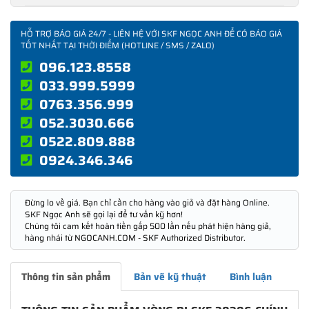
HỖ TRỢ BÁO GIÁ 24/7 - LIÊN HỆ VỚI SKF NGỌC ANH ĐỂ CÓ BÁO GIÁ
TỐT NHẤT TẠI THỜI ĐIỂM (HOTLINE / SMS / ZALO)
096.123.8558
033.999.5999
0763.356.999
052.3030.666
0522.809.888
0924.346.346
Đừng lo về giá. Bạn chỉ cần cho hàng vào giỏ và đặt hàng Online.
SKF Ngọc Anh sẽ gọi lại để tư vấn kỹ hơn!
Chúng tôi cam kết hoàn tiền gấp 500 lần nếu phát hiện hàng giả,
hàng nhái từ NGOCANH.COM - SKF Authorized Distributor.
Thông tin sản phẩm
Bản vẽ kỹ thuật
Bình luận