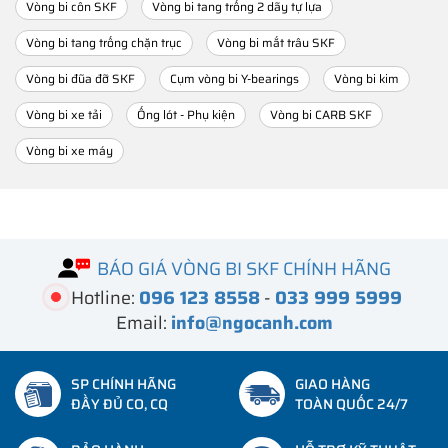
Vòng bi côn SKF
Vòng bi tang trống 2 dãy tự lựa
Vòng bi tang trống chặn trục
Vòng bi mắt trâu SKF
Vòng bi đũa đỡ SKF
Cụm vòng bi Y-bearings
Vòng bi kim
Vòng bi xe tải
Ống lót - Phụ kiện
Vòng bi CARB SKF
Vòng bi xe máy
BÁO GIÁ VÒNG BI SKF CHÍNH HÃNG
Hotline:
096 123 8558
-
033 999 5999
Email:
info@ngocanh.com
SP CHÍNH HÃNG
GIAO HÀNG
ĐẦY ĐỦ CO, CQ
TOÀN QUỐC 24/7