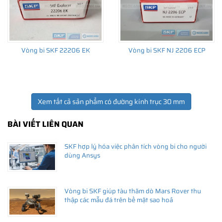
Vòng bi SKF 22206 EK
Vòng bi SKF NJ 2206 ECP
Xem tất cả sản phẩm có đường kính trục 30 mm
BÀI VIẾT LIÊN QUAN
SKF hợp lý hóa việc phân tích vòng bi cho người
dùng Ansys
Vòng bi SKF giúp tàu thăm dò Mars Rover thu
thập các mẫu đá trên bề mặt sao hoả