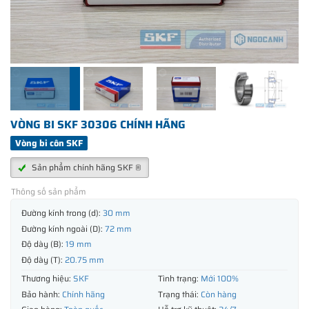
VÒNG BI SKF 30306 CHÍNH HÃNG
Vòng bi côn SKF
Sản phẩm chính hãng SKF ®
Thông số sản phẩm
Đường kính trong (d):
30 mm
Đường kính ngoài (D):
72 mm
Độ dày (B):
19 mm
Độ dày (T):
20.75 mm
Thương hiệu:
SKF
Tình trạng:
Mới 100%
Bảo hành:
Chính hãng
Trạng thái:
Còn hàng