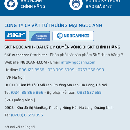
BẢO HÀNH
HỖ TRỢ KỸ THUẬT
CHÍNH HÃNG
BÁO GIÁ 24/7
CÔNG TY CP VẬT TƯ THƯƠNG MẠI NGỌC ANH
SKF NGỌC ANH - ĐẠI LÝ ỦY QUYỀN VÒNG BI SKF CHÍNH HÃNG
- Phân phối các sản phẩm SKF chính hãng ®
SKF Authorized Distributor
Website:
NGOCANH.COM
- Email:
info@ngocanh.com
Hotline:
096 123 8558
-
033 999 5999
-
0763 356 999
[
VP Hà Nội
]
LK 01.10, Liền kề Tổ 9 Mỗ Lao, Phường Mộ Lao, Hà Đông, Hà Nội
Tel:
(024) 85 865 866
- Bộ phận kế toán:
0921 537 555
[
VP Quảng Ninh
]
D908 - Khu đô thị MonBay, Phường Hồng Hải, Hạ Long, Quảng Ninh
Tel:
(0203) 6 559 395
Kết nối với chúng tôi