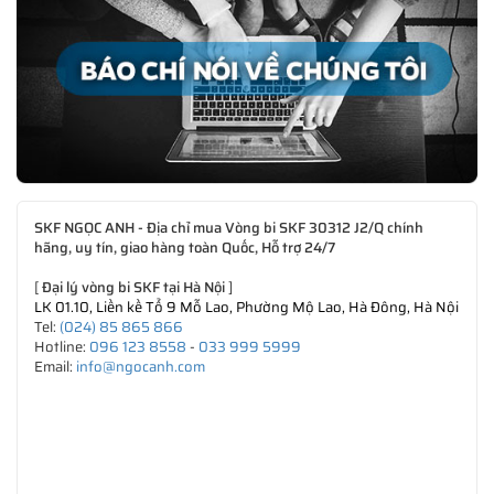
SKF NGỌC ANH - Địa chỉ mua Vòng bi SKF 30312 J2/Q chính
hãng, uy tín, giao hàng toàn Quốc, Hỗ trợ 24/7
[
Đại lý vòng bi SKF tại Hà Nội
]
LK 01.10, Liền kề Tổ 9 Mỗ Lao, Phường Mộ Lao, Hà Đông, Hà Nội
Tel:
(024) 85 865 866
Hotline:
096 123 8558
-
033 999 5999
Email:
info@ngocanh.com