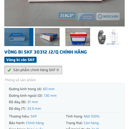
VÒNG BI SKF 30312 J2/Q CHÍNH HÃNG
Vòng bi côn SKF
Sản phẩm chính hãng SKF ®
Thông số sản phẩm
Đường kính trong (d):
60 mm
Đường kính ngoài (D):
130 mm
Độ dày (B):
31 mm
Độ dày (T):
33.5 mm
Thương hiệu:
SKF
Tình trạng:
Mới 100%
Bảo hành:
Chính hãng
Trạng thái:
Còn hàng