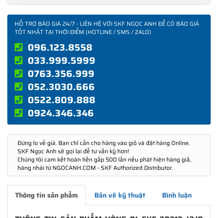
HỖ TRỢ BÁO GIÁ 24/7 - LIÊN HỆ VỚI SKF NGỌC ANH ĐỂ CÓ BÁO GIÁ
TỐT NHẤT TẠI THỜI ĐIỂM (HOTLINE / SMS / ZALO)
096.123.8558
033.999.5999
0763.356.999
052.3030.666
0522.809.888
0924.346.346
Đừng lo về giá. Bạn chỉ cần cho hàng vào giỏ và đặt hàng Online.
SKF Ngọc Anh sẽ gọi lại để tư vấn kỹ hơn!
Chúng tôi cam kết hoàn tiền gấp 500 lần nếu phát hiện hàng giả,
hàng nhái từ NGOCANH.COM - SKF Authorized Distributor.
Thông tin sản phẩm
Bản vẽ kỹ thuật
Bình luận