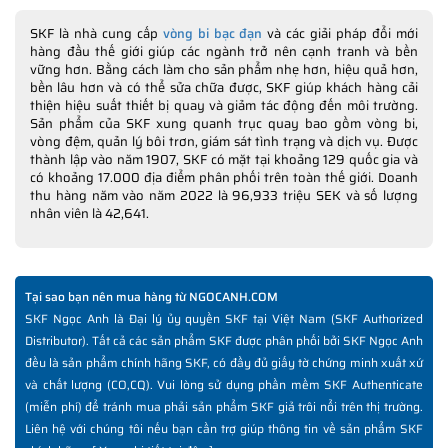
SKF là nhà cung cấp
vòng bi bạc đạn
và các giải pháp đổi mới
hàng đầu thế giới giúp các ngành trở nên cạnh tranh và bền
vững hơn. Bằng cách làm cho sản phẩm nhẹ hơn, hiệu quả hơn,
bền lâu hơn và có thể sửa chữa được, SKF giúp khách hàng cải
thiện hiệu suất thiết bị quay và giảm tác động đến môi trường.
Sản phẩm của SKF xung quanh trục quay bao gồm vòng bi,
vòng đệm, quản lý bôi trơn, giám sát tình trạng và dịch vụ. Được
thành lập vào năm 1907, SKF có mặt tại khoảng 129 quốc gia và
có khoảng 17.000 địa điểm phân phối trên toàn thế giới. Doanh
thu hàng năm vào năm 2022 là 96,933 triệu SEK và số lượng
nhân viên là 42,641.
Tại sao bạn nên mua hàng từ NGOCANH.COM
SKF Ngọc Anh là Đại lý ủy quyền SKF tại Việt Nam (SKF Authorized
Distributor). Tất cả các sản phẩm SKF được phân phối bởi SKF Ngọc Anh
đều là sản phẩm chính hãng SKF, có đầy đủ giấy tờ chứng minh xuất xứ
và chất lượng (CO,CQ). Vui lòng sử dụng phần mềm SKF Authenticate
(miễn phí) để tránh mua phải sản phẩm SKF giả trôi nổi trên thị trường.
Liên hệ với chúng tôi nếu bạn cần trợ giúp thông tin về sản phẩm SKF