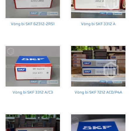
Vòng bi SKF 62312-2RS1
Vòng bi SKF 3312 A
THÔNG TIN HỮU ÍCH
•
Vòng bi SKF chính hãng, Những lưu ý cơ bản trước khi mua hàng
•
Xuất xứ vòng bi SKF chính hãng ở đâu?
•
Chất lượng vòng bi SKF chính hãng
Vòng bi SKF 3312 A/C3
Vòng bi SKF 7212 ACD/P4A