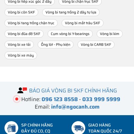
Vòng bi tiếp xúc góc 2 dãy
Vòng bi chặn trục SKF
Vòng bi côn SKF
Vòng bi tang trống 2 dãy tự lựa
Vòng bi tang trống chặn trục
Vòng bi mắt trâu SKF
Vòng bi đũa đỡ SKF
Cụm vòng bi Y-bearings
Vòng bi kim
Vòng bi xe tải
Ống lót - Phụ kiện
Vòng bi CARB SKF
Vòng bi xe máy
BÁO GIÁ VÒNG BI SKF CHÍNH HÃNG
Hotline:
096 123 8558
-
033 999 5999
Email:
info@ngocanh.com
SP CHÍNH HÃNG
GIAO HÀNG
ĐẦY ĐỦ CO, CQ
TOÀN QUỐC 24/7