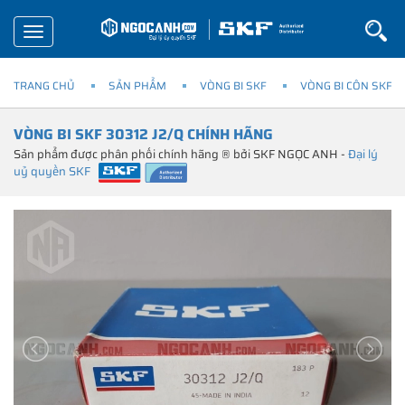
Toggle
navigation
TRANG CHỦ
SẢN PHẨM
VÒNG BI SKF
VÒNG BI CÔN SKF
VÒNG BI SKF 30312 J2/Q CHÍNH HÃNG
Sản phẩm được phân phối chính hãng ® bởi SKF NGỌC ANH -
Đại lý
uỷ quyền SKF