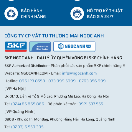
BẢO HÀNH
HỖ TRỢ KỸ THUẬT
CHÍNH HÃNG
BÁO GIÁ 24/7
CÔNG TY CP VẬT TƯ THƯƠNG MẠI NGỌC ANH
SKF NGỌC ANH - ĐẠI LÝ ỦY QUYỀN VÒNG BI SKF CHÍNH HÃNG
- Phân phối các sản phẩm SKF chính hãng ®
SKF Authorized Distributor
Website:
NGOCANH.COM
- Email:
info@ngocanh.com
Hotline:
096 123 8558
-
033 999 5999
-
0763 356 999
[
VP Hà Nội
]
LK 01.10, Liền kề Tổ 9 Mỗ Lao, Phường Mộ Lao, Hà Đông, Hà Nội
Tel:
(024) 85 865 866
- Bộ phận kế toán:
0921 537 555
[
VP Quảng Ninh
]
D908 - Khu đô thị MonBay, Phường Hồng Hải, Hạ Long, Quảng Ninh
Tel:
(0203) 6 559 395