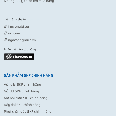
Những lưu ý trước khi mua hàng
Liên kết website
Vợt pickleball
timvongbi.com
skf.com
ngocanhgroup.vn
Phần mềm tra cứu vòng bi
SẢN PHẨM SKF CHÍNH HÃNG
Vòng bi SKF chính hãng
Gối đỡ SKF chính hãng
Mỡ bôi trơn SKF chính hãng
Dây đai SKF chính hãng
Phớt chắn dầu SKF chính hãng