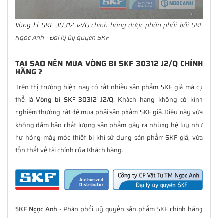
Vòng bi SKF 30312 J2/Q
chính hãng được phân phối bởi SKF
Ngọc Anh - Đại lý ủy quyền SKF.
TẠI SAO NÊN MUA VÒNG BI SKF 30312 J2/Q CHÍNH
HÃNG ?
Trên thị trường hiện nay có rất nhiều sản phẩm SKF giả mà cụ
thể là
Vòng bi SKF 30312 J2/Q
. Khách hàng không có kinh
nghiệm thường rất dễ mua phải sản phẩm SKF giả. Điều này vừa
không đảm bảo chất lượng sản phẩm gây ra những hệ lụy như
hư hỏng máy móc thiết bị khi sử dụng sản phẩm SKF giả, vừa
tổn thất về tài chính của Khách hàng.
SKF Ngọc Anh
- Phân phối uỷ quyền sản phẩm SKF chính hãng