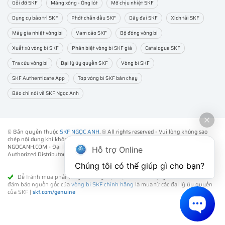
Gối đỡ SKF
Măng xông - Ống lót
Mỡ chịu nhiệt SKF
Dụng cụ bảo trì SKF
Phớt chắn dầu SKF
Dây đai SKF
Xích tải SKF
Máy gia nhiệt vòng bi
Vam cảo SKF
Bộ đóng vòng bi
Xuất xứ vòng bi SKF
Phân biệt vòng bi SKF giả
Catalogue SKF
Tra cứu vòng bi
Đại lý ủy quyền SKF
Vòng bi SKF
SKF Authenticate App
Top vòng bi SKF bán chạy
Báo chí nói về SKF Ngọc Anh
© Bản quyền thuộc
SKF NGỌC ANH
. ® All rights reserved - Vui lòng không sao
chép nội dung khi không được sự đồng ý của chúng tôi.
NGOCANH.COM - Đại lý ủy quyền vòng bi bạc đạn SKF chính hãng -
SKF
Hỗ trợ Online
Authorized Distributor
- Phân phối các sản phẩm SKF chính hãng tại Việt Nam.
Chúng tôi có thể giúp gì cho bạn?
Để tránh mua phải vòng bi SKF giả (fake) kém chất lượng. Cách tốt nhất để
đảm bảo nguồn gốc của
vòng bi SKF chính hãng
là mua từ các đại lý ủy quyền
của SKF |
skf.com/genuine