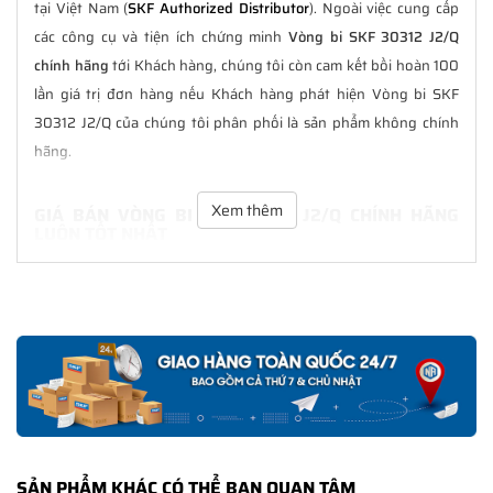
tại Việt Nam (
SKF Authorized Distributor
). Ngoài việc cung cấp
các công cụ và tiện ích chứng minh
Vòng bi SKF 30312 J2/Q
chính hãng
tới Khách hàng, chúng tôi còn cam kết bồi hoàn 100
lần giá trị đơn hàng nếu Khách hàng phát hiện Vòng bi SKF
30312 J2/Q của chúng tôi phân phối là sản phẩm không chính
hãng.
Xem thêm
GIÁ BÁN VÒNG BI SKF 30312 J2/Q CHÍNH HÃNG
LUÔN TỐT NHẤT
Tại
NGOCANH.COM
giá bán Vòng bi SKF 30312 J2/Q luôn là tốt
nhất với nhiều ưu đãi kèm theo và các dịch vụ hẫu mãi sau bán
hàng. Chúng tôi cam kết luôn đồng hành cùng Khách hàng
trong suốt quá trình sử dụng các sản phẩm SKF chính hãng.
CHẾ ĐỘ BẢO HÀNH VÒNG BI SKF 30312 J2/Q CHÍNH
HÃNG
Tất cả các sản phẩm SKF chính hãng do
SKF Ngọc Anh
phân
SẢN PHẨM KHÁC CÓ THỂ BẠN QUAN TÂM