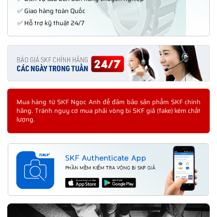
✅ Giao hàng toàn Quốc
✅ Hỗ trợ kỹ thuật 24/7
Mua hàng từ SKF Ngọc Anh để đảm bảo sản phẩm SKF chính
hãng. Tránh nguy cơ mua phải vòng bi SKF giả (fake) kém chất
lượng.