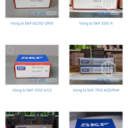
Vòng bi SKF 62312-2RS1
Vòng bi SKF 3312 A
THÔNG TIN HỮU ÍCH
•
Vòng bi SKF chính hãng, Những lưu ý cơ bản trước khi mua hàng
•
Xuất xứ vòng bi SKF chính hãng ở đâu?
•
Chất lượng vòng bi SKF chính hãng
Vòng bi SKF 3312 A/C3
Vòng bi SKF 7212 ACD/P4A