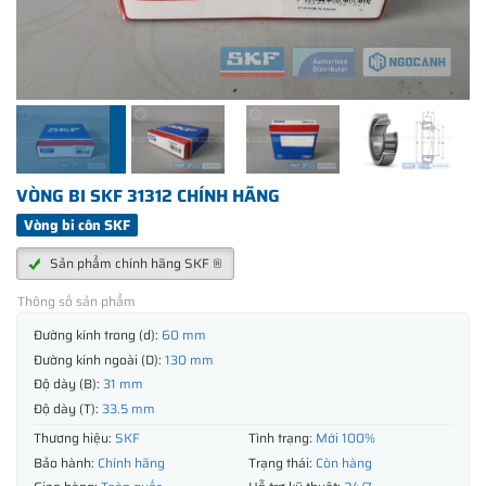
VÒNG BI SKF 31312 CHÍNH HÃNG
Vòng bi côn SKF
Sản phẩm chính hãng SKF ®
Thông số sản phẩm
Đường kính trong (d):
60 mm
Đường kính ngoài (D):
130 mm
Độ dày (B):
31 mm
Độ dày (T):
33.5 mm
Thương hiệu:
SKF
Tình trạng:
Mới 100%
Bảo hành:
Chính hãng
Trạng thái:
Còn hàng