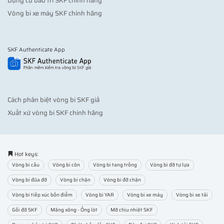
Dụng cụ bảo trì SKF chính hãng
Vòng bi xe máy SKF chính hãng
SKF Authenticate App
Cách phân biệt vòng bi SKF giả
Xuất xứ vòng bi SKF chính hãng
Hot keys:
Vòng bi cầu
Vòng bi côn
Vòng bi tang trống
Vòng bi đỡ tự lựa
Vòng bi đũa đỡ
Vòng bi chặn
Vòng bi đỡ chặn
Vòng bi tiếp xúc bốn điểm
Vòng bi YAR
Vòng bi xe máy
Vòng bi xe tải
Gối đỡ SKF
Măng xông - Ống lót
Mỡ chịu nhiệt SKF