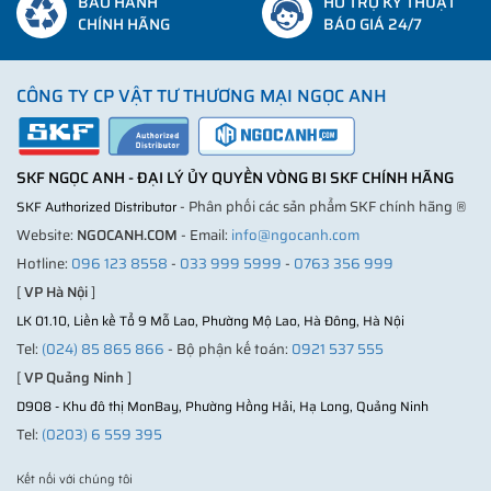
BẢO HÀNH
HỖ TRỢ KỸ THUẬT
CHÍNH HÃNG
BÁO GIÁ 24/7
CÔNG TY CP VẬT TƯ THƯƠNG MẠI NGỌC ANH
SKF NGỌC ANH - ĐẠI LÝ ỦY QUYỀN VÒNG BI SKF CHÍNH HÃNG
- Phân phối các sản phẩm SKF chính hãng ®
SKF Authorized Distributor
Website:
NGOCANH.COM
- Email:
info@ngocanh.com
Hotline:
096 123 8558
-
033 999 5999
-
0763 356 999
[
VP Hà Nội
]
LK 01.10, Liền kề Tổ 9 Mỗ Lao, Phường Mộ Lao, Hà Đông, Hà Nội
Tel:
(024) 85 865 866
- Bộ phận kế toán:
0921 537 555
[
VP Quảng Ninh
]
D908 - Khu đô thị MonBay, Phường Hồng Hải, Hạ Long, Quảng Ninh
Tel:
(0203) 6 559 395
Kết nối với chúng tôi