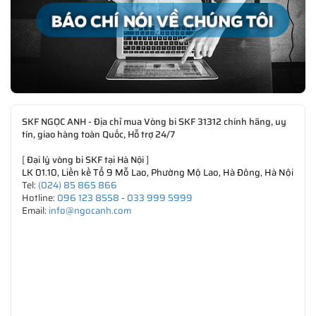
SKF NGỌC ANH - Địa chỉ mua Vòng bi SKF 31312 chính hãng, uy
tín, giao hàng toàn Quốc, Hỗ trợ 24/7
[
Đại lý vòng bi SKF tại Hà Nội
]
LK 01.10, Liền kề Tổ 9 Mỗ Lao, Phường Mộ Lao, Hà Đông, Hà Nội
Tel:
(024) 85 865 866
Hotline:
096 123 8558
-
033 999 5999
Email:
info@ngocanh.com