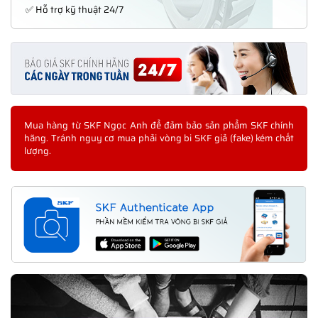
✅ Hỗ trợ kỹ thuật 24/7
Mua hàng từ SKF Ngọc Anh để đảm bảo sản phẩm SKF chính
hãng. Tránh nguy cơ mua phải vòng bi SKF giả (fake) kém chất
lượng.