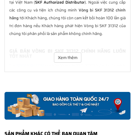
tại Việt Nam (
SKF Authorized Distributor
). Ngoài việc cung cấp
các công cụ và tiện ích chứng minh
Vòng bi SKF 31312 chính
hãng
tới Khách hàng, chúng tôi còn cam kết bồi hoàn 100 lần giá
trị đơn hàng nếu Khách hàng phát hiện Vòng bi SKF 31312 của
chúng tôi phân phối là sản phẩm không chính hãng.
GIÁ BÁN VÒNG BI SKF 31312 CHÍNH HÃNG LUÔN
TỐT NHẤT
Xem thêm
Tại
NGOCANH.COM
giá bán Vòng bi SKF 31312 luôn là tốt nhất
với nhiều ưu đãi kèm theo và các dịch vụ hẫu mãi sau bán hàng.
Chúng tôi cam kết luôn đồng hành cùng Khách hàng trong suốt
quá trình sử dụng các sản phẩm SKF chính hãng.
CHẾ ĐỘ BẢO HÀNH VÒNG BI SKF 31312 CHÍNH
HÃNG
Tất cả các sản phẩm SKF chính hãng do
SKF Ngọc Anh
phân
phối đều được bảo hành chính hãng theo đúng tiêu chuẩn bảo
SẢN PHẨM KHÁC CÓ THỂ BẠN QUAN TÂM