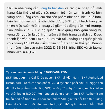
SKF là nhà cung cấp
vòng bi bạc đạn
và các giải pháp đổi mới
hàng đầu thế giới giúp các ngành trở nên cạnh tranh và bền
vững hơn. Bằng cách làm cho sản phẩm nhẹ hơn, hiệu quả hơn,
bền lâu hơn và có thể sửa chữa được, SKF giúp khách hàng cải
thiện hiệu suất thiết bị quay và giảm tác động đến môi trường.
Sản phẩm của SKF xung quanh trục quay bao gồm vòng bi,
vòng đệm, quản lý bôi trơn, giám sát tình trạng và dịch vụ. Được
thành lập vào năm 1907, SKF có mặt tại khoảng 129 quốc gia và
có khoảng 17.000 địa điểm phân phối trên toàn thế giới. Doanh
thu hàng năm vào năm 2022 là 96,933 triệu SEK và số lượng
nhân viên là 42,641.
Tại sao bạn nên mua hàng từ NGOCANH.COM
SKF Ngọc Anh là Đại lý ủy quyền SKF tại Việt Nam (SKF Authorized
Distributor). Tất cả các sản phẩm SKF được phân phối bởi SKF Ngọc Anh
đều là sản phẩm chính hãng SKF, có đầy đủ giấy tờ chứng minh xuất xứ
và chất lượng (CO,CQ). Vui lòng sử dụng phần mềm SKF Authenticate
(miễn phí) để tránh mua phải sản phẩm SKF giả trôi nổi trên thị trường.
Liên hệ với chúng tôi nếu bạn cần trợ giúp thông tin về sản phẩm SKF