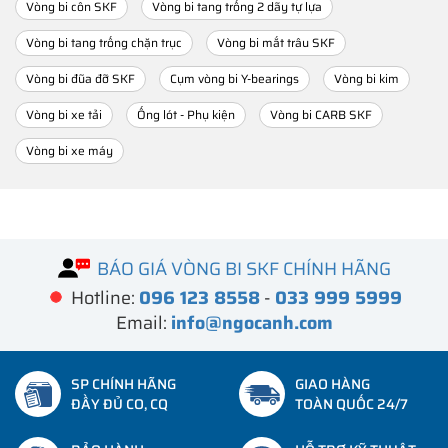
Vòng bi côn SKF
Vòng bi tang trống 2 dãy tự lựa
Vòng bi tang trống chặn trục
Vòng bi mắt trâu SKF
Vòng bi đũa đỡ SKF
Cụm vòng bi Y-bearings
Vòng bi kim
Vòng bi xe tải
Ống lót - Phụ kiện
Vòng bi CARB SKF
Vòng bi xe máy
BÁO GIÁ VÒNG BI SKF CHÍNH HÃNG
Hotline:
096 123 8558
-
033 999 5999
Email:
info@ngocanh.com
SP CHÍNH HÃNG
GIAO HÀNG
ĐẦY ĐỦ CO, CQ
TOÀN QUỐC 24/7