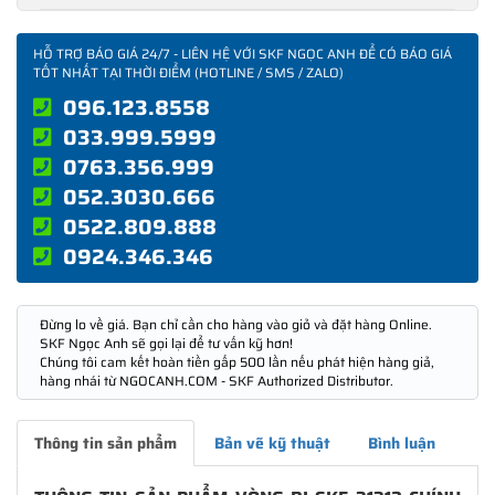
HỖ TRỢ BÁO GIÁ 24/7 - LIÊN HỆ VỚI SKF NGỌC ANH ĐỂ CÓ BÁO GIÁ
TỐT NHẤT TẠI THỜI ĐIỂM (HOTLINE / SMS / ZALO)
096.123.8558
033.999.5999
0763.356.999
052.3030.666
0522.809.888
0924.346.346
Đừng lo về giá. Bạn chỉ cần cho hàng vào giỏ và đặt hàng Online.
SKF Ngọc Anh sẽ gọi lại để tư vấn kỹ hơn!
Chúng tôi cam kết hoàn tiền gấp 500 lần nếu phát hiện hàng giả,
hàng nhái từ NGOCANH.COM - SKF Authorized Distributor.
Thông tin sản phẩm
Bản vẽ kỹ thuật
Bình luận