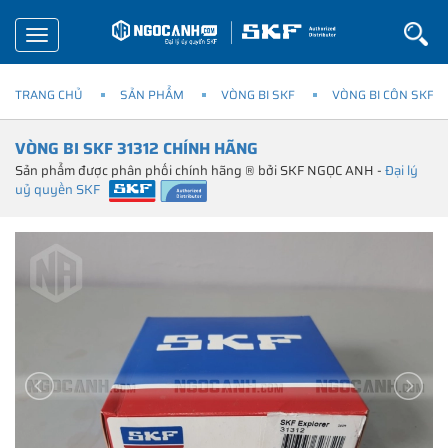
Toggle
navigation
TRANG CHỦ
SẢN PHẨM
VÒNG BI SKF
VÒNG BI CÔN SKF
VÒNG BI SKF 31312 CHÍNH HÃNG
Sản phẩm được phân phối chính hãng ® bởi SKF NGỌC ANH -
Đại lý
uỷ quyền SKF