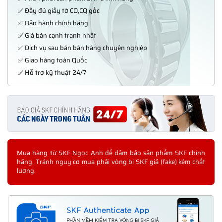
✅ Đầy đủ giấy tờ CO,CQ gốc
✅ Bảo hành chính hãng
✅ Giá bán cạnh tranh nhất
✅ Dịch vụ sau bán bán hàng chuyên nghiệp
✅ Giao hàng toàn Quốc
✅ Hỗ trợ kỹ thuật 24/7
Mua hàng từ SKF Ngọc Anh để đảm bảo sản phẩm SKF chính
hãng. Tránh nguy cơ mua phải vòng bi SKF giả (fake) kém chất
lượng.