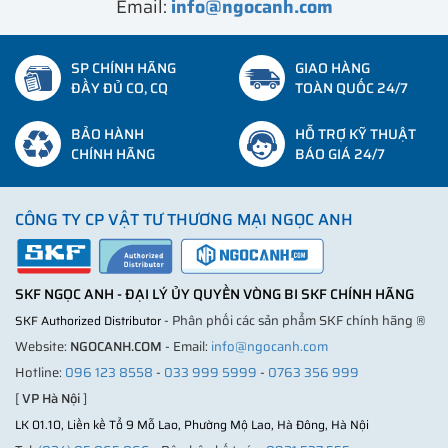
Email:
info@ngocanh.com
SP CHÍNH HÃNG
GIAO HÀNG
ĐẦY ĐỦ CO, CQ
TOÀN QUỐC 24/7
BẢO HÀNH
HỖ TRỢ KỸ THUẬT
CHÍNH HÃNG
BÁO GIÁ 24/7
CÔNG TY CP VẬT TƯ THƯƠNG MẠI NGỌC ANH
SKF NGỌC ANH - ĐẠI LÝ ỦY QUYỀN VÒNG BI SKF CHÍNH HÃNG
- Phân phối các sản phẩm SKF chính hãng ®
SKF Authorized Distributor
Website:
NGOCANH.COM
- Email:
info@ngocanh.com
Hotline:
096 123 8558
-
033 999 5999
-
0763 356 999
[
VP Hà Nội
]
LK 01.10, Liền kề Tổ 9 Mỗ Lao, Phường Mộ Lao, Hà Đông, Hà Nội