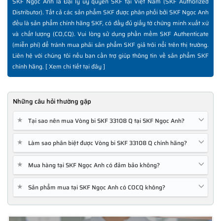
SKF Ngọc Anh là Đại lý ủy quyền SKF tại Việt Nam (SKF Authorized
Distributor). Tất cả các sản phẩm SKF được phân phối bởi SKF Ngọc Anh
đều là sản phẩm chính hãng SKF, có đầy đủ giấy tờ chứng minh xuất xứ
và chất lượng (CO,CQ). Vui lòng sử dụng phần mềm SKF Authenticate
(miễn phí) để tránh mua phải sản phẩm SKF giả trôi nổi trên thị trường.
Liên hệ với chúng tôi nếu bạn cần trợ giúp thông tin về sản phẩm SKF
chính hãng. [
Xem chi tiết tại đây
]
Những câu hỏi thường gặp
★
Tại sao nên mua Vòng bi SKF 33108 Q tại SKF Ngọc Anh?
★
Làm sao phân biệt được Vòng bi SKF 33108 Q chính hãng?
★
Mua hàng tại SKF Ngọc Anh có đảm bảo không?
★
Sản phẩm mua tại SKF Ngọc Anh có COCQ không?