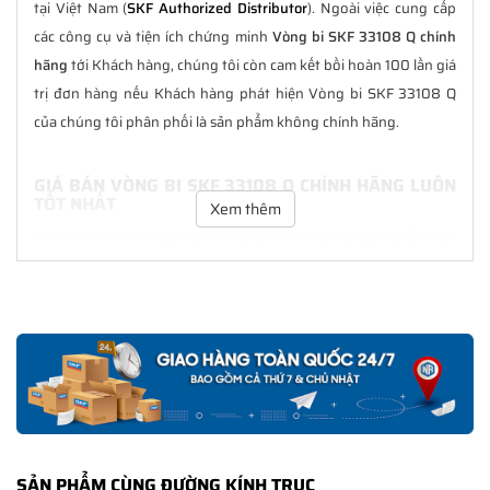
tại Việt Nam (
SKF Authorized Distributor
). Ngoài việc cung cấp
các công cụ và tiện ích chứng minh
Vòng bi SKF 33108 Q chính
hãng
tới Khách hàng, chúng tôi còn cam kết bồi hoàn 100 lần giá
trị đơn hàng nếu Khách hàng phát hiện Vòng bi SKF 33108 Q
của chúng tôi phân phối là sản phẩm không chính hãng.
GIÁ BÁN VÒNG BI SKF 33108 Q CHÍNH HÃNG LUÔN
TỐT NHẤT
Xem thêm
Tại
NGOCANH.COM
giá bán Vòng bi SKF 33108 Q luôn là tốt nhất
với nhiều ưu đãi kèm theo và các dịch vụ hẫu mãi sau bán hàng.
Chúng tôi cam kết luôn đồng hành cùng Khách hàng trong suốt
quá trình sử dụng các sản phẩm SKF chính hãng.
CHẾ ĐỘ BẢO HÀNH VÒNG BI SKF 33108 Q CHÍNH
HÃNG
Tất cả các sản phẩm SKF chính hãng do
SKF Ngọc Anh
phân
phối đều được bảo hành chính hãng theo đúng tiêu chuẩn bảo
SẢN PHẨM CÙNG ĐƯỜNG KÍNH TRỤC