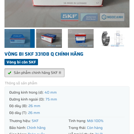
VÒNG BI SKF 33108 Q CHÍNH HÃNG
Vòng bi côn SKF
Sản phẩm chính hãng SKF ®
Thông số sản phẩm
Đường kính trong (d):
40 mm
Đường kính ngoài (D):
75 mm
Độ dày (B):
26 mm
Độ dày (T):
26 mm
Thương hiệu:
SKF
Tình trạng:
Mới 100%
Bảo hành:
Chính hãng
Trạng thái:
Còn hàng