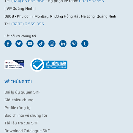
Tel:
(024) 85 865 866
- Bộ phận kế toán:
0921 537 555
[
VP Quảng Ninh
]
D908 - Khu đô thị MonBay, Phường Hồng Hải, Hạ Long, Quảng Ninh
Tel:
(0203) 6 559 395
Kết nối với chúng tôi
VỀ CHÚNG TÔI
Đại lý ủy quyền SKF
Giới thiệu chung
Profile công ty
Báo chí nói về chúng tôi
Tài liệu tra cứu SKF
Download Catalogue SKF