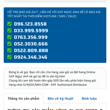
HỖ TRỢ BÁO GIÁ 24/7 - LIÊN HỆ VỚI SKF NGỌC ANH ĐỂ CÓ BÁO GIÁ
TỐT NHẤT TẠI THỜI ĐIỂM (HOTLINE / SMS / ZALO)
096.123.8558
033.999.5999
0763.356.999
052.3030.666
0522.809.888
0924.346.346
Đừng lo về giá. Bạn chỉ cần cho hàng vào giỏ và đặt hàng Online.
SKF Ngọc Anh sẽ gọi lại để tư vấn kỹ hơn!
Chúng tôi cam kết hoàn tiền gấp 500 lần nếu phát hiện hàng giả,
hàng nhái từ NGOCANH.COM - SKF Authorized Distributor.
Thông tin sản phẩm
Bản vẽ kỹ thuật
Bình luận