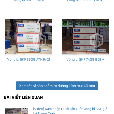
THÔNG TIN HỮU ÍCH
•
Vòng bi SKF chính hãng, Những lưu ý cơ bản trước khi mua hàng
•
Xuất xứ vòng bi SKF chính hãng ở đâu?
•
Chất lượng vòng bi SKF chính hãng
Vòng bi SKF 3308 ATN9/C3
Vòng bi SKF 7408 BCBM
Xem tất cả sản phẩm có đường kính trục 40 mm
BÀI VIẾT LIÊN QUAN
[Video] Xâm nhập cơ sở sản xuất vòng bi SKF giả
tại Trung Quốc