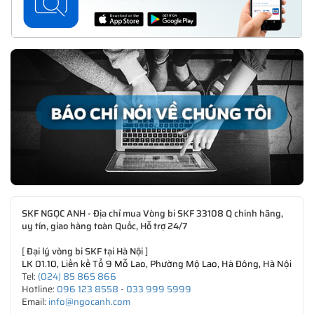
SKF NGỌC ANH - Địa chỉ mua Vòng bi SKF 33108 Q chính hãng,
uy tín, giao hàng toàn Quốc, Hỗ trợ 24/7
[
Đại lý vòng bi SKF tại Hà Nội
]
LK 01.10, Liền kề Tổ 9 Mỗ Lao, Phường Mộ Lao, Hà Đông, Hà Nội
Tel:
(024) 85 865 866
Hotline:
096 123 8558
-
033 999 5999
Email:
info@ngocanh.com