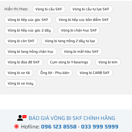
Hiển thị theo:
Vòng bi cầu SKF
Vòng bi cầu tự lựa SKF
Vòng bi tiếp xúc góc SKF
Vòng bi tiếp xúc bốn điểm SKF
Vòng bi tiếp xúc góc 2 dãy
Vòng bi chặn trục SKF
Vòng bi côn SKF
Vòng bi tang trống 2 dãy tự lựa
Vòng bi tang trống chặn trục
Vòng bi mắt trâu SKF
Vòng bi đũa đỡ SKF
Cụm vòng bi Y-bearings
Vòng bi kim
Vòng bi xe tải
Ống lót - Phụ kiện
Vòng bi CARB SKF
Vòng bi xe máy
BÁO GIÁ VÒNG BI SKF CHÍNH HÃNG
Hotline:
096 123 8558
-
033 999 5999