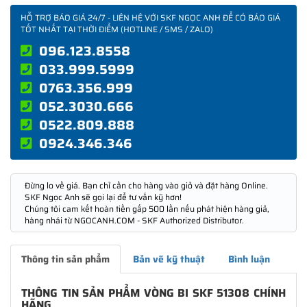
HỖ TRỢ BÁO GIÁ 24/7 - LIÊN HỆ VỚI SKF NGỌC ANH ĐỂ CÓ BÁO GIÁ
TỐT NHẤT TẠI THỜI ĐIỂM (HOTLINE / SMS / ZALO)
096.123.8558
033.999.5999
0763.356.999
052.3030.666
0522.809.888
0924.346.346
Đừng lo về giá. Bạn chỉ cần cho hàng vào giỏ và đặt hàng Online.
SKF Ngọc Anh sẽ gọi lại để tư vấn kỹ hơn!
Chúng tôi cam kết hoàn tiền gấp 500 lần nếu phát hiện hàng giả,
hàng nhái từ NGOCANH.COM - SKF Authorized Distributor.
Thông tin sản phẩm
Bản vẽ kỹ thuật
Bình luận
THÔNG TIN SẢN PHẨM VÒNG BI SKF 51308 CHÍNH
HÃNG