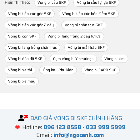
Hiển thị theo:
Vòng bi cầu SKF
Vòng bi cầu tự lựa SKF
Vòng bi tiếp xúc góc SKF
Vòng bi tiếp xúc bốn điểm SKF
Vòng bi tiếp xúc góc 2 dãy
Vòng bi chặn trục SKF
Vòng bi côn SKF
Vòng bi tang trống 2 dãy tự lựa
Vòng bi tang trống chặn trục
Vòng bi mắt trâu SKF
Vòng bi đũa đỡ SKF
Cụm vòng bi Y-bearings
Vòng bi kim
Vòng bi xe tải
Ống lót - Phụ kiện
Vòng bi CARB SKF
Vòng bi xe máy
BÁO GIÁ VÒNG BI SKF CHÍNH HÃNG
Hotline:
096 123 8558
-
033 999 5999
Email:
info@ngocanh.com