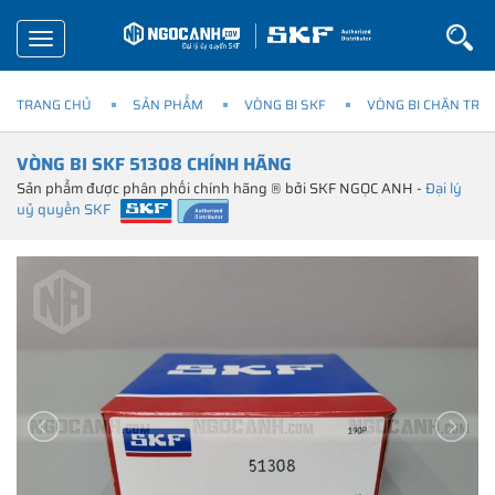
Toggle
navigation
TRANG CHỦ
SẢN PHẨM
VÒNG BI SKF
VÒNG BI CHẶN TRỤ
VÒNG BI SKF 51308 CHÍNH HÃNG
Sản phẩm được phân phối chính hãng ® bởi SKF NGỌC ANH -
Đại lý
uỷ quyền SKF