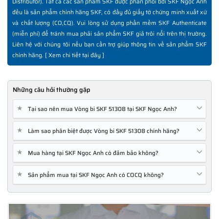
Distributor). Tất cả các sản phẩm SKF được phân phối bởi SKF Ngọc Anh
đều là sản phẩm chính hãng SKF, có đầy đủ giấy tờ chứng minh xuất xứ
và chất lượng (CO,CQ). Vui lòng sử dụng phần mềm SKF Authenticate
(miễn phí) để tránh mua phải sản phẩm SKF giả trôi nổi trên thị trường.
Liên hệ với chúng tôi nếu bạn cần trợ giúp thông tin về sản phẩm SKF
chính hãng. [
Xem chi tiết tại đây
]
Những câu hỏi thường gặp
★
Tại sao nên mua Vòng bi SKF 51308 tại SKF Ngọc Anh?
★
Làm sao phân biệt được Vòng bi SKF 51308 chính hãng?
★
Mua hàng tại SKF Ngọc Anh có đảm bảo không?
★
Sản phẩm mua tại SKF Ngọc Anh có COCQ không?