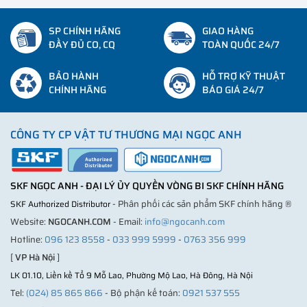
SP CHÍNH HÃNG
GIAO HÀNG
ĐẦY ĐỦ CO, CQ
TOÀN QUỐC 24/7
BẢO HÀNH
HỖ TRỢ KỸ THUẬT
CHÍNH HÃNG
BÁO GIÁ 24/7
CÔNG TY CP VẬT TƯ THƯƠNG MẠI NGỌC ANH
SKF NGỌC ANH - ĐẠI LÝ ỦY QUYỀN VÒNG BI SKF CHÍNH HÃNG
- Phân phối các sản phẩm SKF chính hãng ®
SKF Authorized Distributor
Website:
NGOCANH.COM
- Email:
info@ngocanh.com
Hotline:
096 123 8558
-
033 999 5999
-
0763 356 999
[
VP Hà Nội
]
LK 01.10, Liền kề Tổ 9 Mỗ Lao, Phường Mộ Lao, Hà Đông, Hà Nội
Tel:
(024) 85 865 866
- Bộ phận kế toán:
0921 537 555