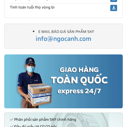
Tính toán tuổi thọ vòng bi
E MAIL BÁO GIÁ SẢN PHẨM SKF
info@ngocanh.com
✅ Phân phối sản phẩm SKF chính hãng
✅ Đầy đủ giấy tờ CO,CQ gốc