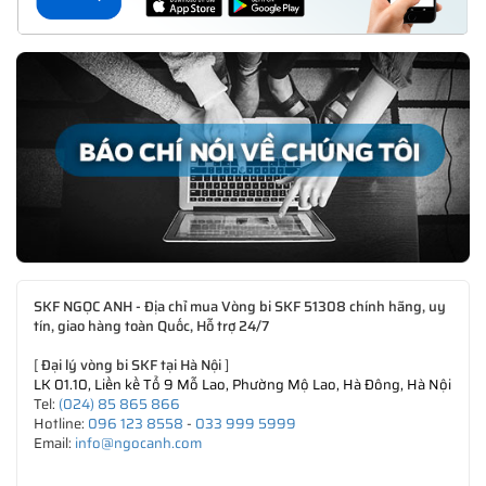
SKF NGỌC ANH - Địa chỉ mua Vòng bi SKF 51308 chính hãng, uy
tín, giao hàng toàn Quốc, Hỗ trợ 24/7
[
Đại lý vòng bi SKF tại Hà Nội
]
LK 01.10, Liền kề Tổ 9 Mỗ Lao, Phường Mộ Lao, Hà Đông, Hà Nội
Tel:
(024) 85 865 866
Hotline:
096 123 8558
-
033 999 5999
Email:
info@ngocanh.com