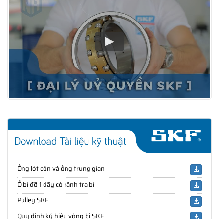
Ống lót côn và ống trung gian
Ổ bi đỡ 1 dãy có rãnh tra bi
Pulley SKF
Quy định ký hiệu vòng bi SKF