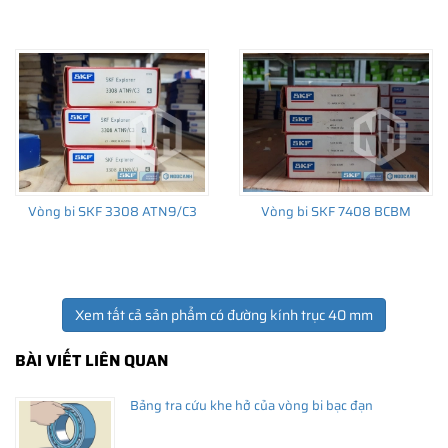
THÔNG TIN HỮU ÍCH
•
Vòng bi SKF chính hãng, Những lưu ý cơ bản trước khi mua hàng
•
Xuất xứ vòng bi SKF chính hãng ở đâu?
•
Chất lượng vòng bi SKF chính hãng
Vòng bi SKF 3308 ATN9/C3
Vòng bi SKF 7408 BCBM
Xem tất cả sản phẩm có đường kính trục 40 mm
BÀI VIẾT LIÊN QUAN
Bảng tra cứu khe hở của vòng bi bạc đạn