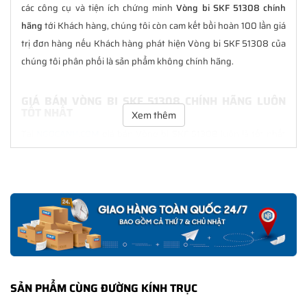
các công cụ và tiện ích chứng minh
Vòng bi SKF 51308 chính
hãng
tới Khách hàng, chúng tôi còn cam kết bồi hoàn 100 lần giá
trị đơn hàng nếu Khách hàng phát hiện Vòng bi SKF 51308 của
chúng tôi phân phối là sản phẩm không chính hãng.
GIÁ BÁN VÒNG BI SKF 51308 CHÍNH HÃNG LUÔN
TỐT NHẤT
Xem thêm
Tại
NGOCANH.COM
giá bán Vòng bi SKF 51308 luôn là tốt nhất
với nhiều ưu đãi kèm theo và các dịch vụ hẫu mãi sau bán hàng.
Chúng tôi cam kết luôn đồng hành cùng Khách hàng trong suốt
quá trình sử dụng các sản phẩm SKF chính hãng.
CHẾ ĐỘ BẢO HÀNH VÒNG BI SKF 51308 CHÍNH
HÃNG
Tất cả các sản phẩm SKF chính hãng do
SKF Ngọc Anh
phân
phối đều được bảo hành chính hãng theo đúng tiêu chuẩn bảo
SẢN PHẨM CÙNG ĐƯỜNG KÍNH TRỤC
hành của nhà sản xuất.