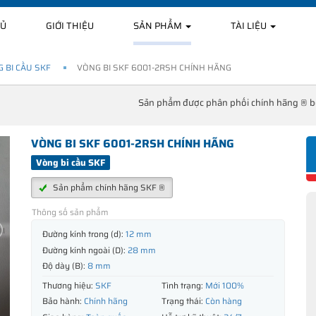
HỦ
GIỚI THIỆU
SẢN PHẨM
TÀI LIỆU
 BI CẦU SKF
VÒNG BI SKF 6001-2RSH CHÍNH HÃNG
Sản phẩm được phân phối chính hãng ® 
VÒNG BI SKF 6001-2RSH CHÍNH HÃNG
Vòng bi cầu SKF
Sản phẩm chính hãng SKF ®
Thông số sản phẩm
Đường kính trong (d):
12 mm
Đường kính ngoài (D):
28 mm
Độ dày (B):
8 mm
Thương hiệu:
SKF
Tình trạng:
Mới 100%
Bảo hành:
Chính hãng
Trạng thái:
Còn hàng