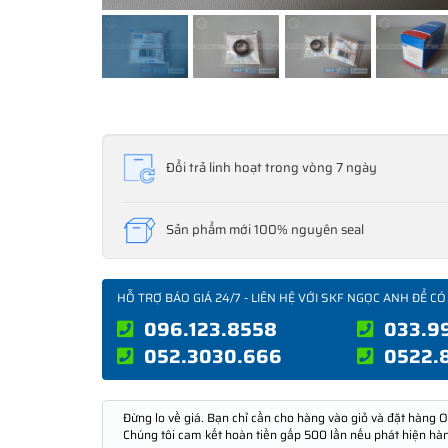
Đổi trả linh hoạt trong vòng 7 ngày
Sản phẩm mới 100% nguyên seal
HỖ TRỢ BÁO GIÁ 24/7 - LIÊN HỆ VỚI SKF NGỌC ANH ĐỂ CÓ
096.123.8558
033.9
052.3030.666
0522.
Đừng lo về giá. Bạn chỉ cần cho hàng vào giỏ và đặt hàng O
Chúng tôi cam kết hoàn tiền gấp 500 lần nếu phát hiện hà