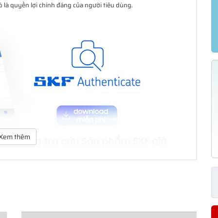
là quyền lợi chính đáng của người tiêu dùng.
Xem thêm
trên nền tảng iOS và Andorid do SKF phát hành.