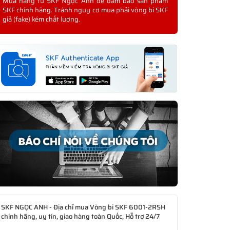
Mua hàng từ SKF Ngọc Anh để đảm bảo sản phẩm
SKF chính hãng. Tránh nguy cơ mua phải vòng bi SKF
giả (fake) kém chất lượng.
SKF NGỌC ANH - Địa chỉ mua Vòng bi SKF 6001-2RSH
chính hãng, uy tín, giao hàng toàn Quốc, Hỗ trợ 24/7