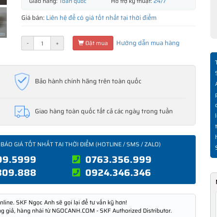
Giao hàng:
Toàn quốc
Hỗ trợ kỹ thuật:
24/7
Giá bán:
Liên hệ để có giá tốt nhất tại thời điểm
Hướng dẫn mua hàng
-
+
Đặt mua
Bảo hành chính hãng trên toàn quốc
Giao hàng toàn quốc tất cả các ngày trong tuần
 BÁO GIÁ TỐT NHẤT TẠI THỜI ĐIỂM (HOTLINE / SMS / ZALO)
99.5999
0763.356.999
809.888
0924.346.346
nline. SKF Ngọc Anh sẽ gọi lại để tư vấn kỹ hơn!
ng giả, hàng nhái từ NGOCANH.COM - SKF Authorized Distributor.