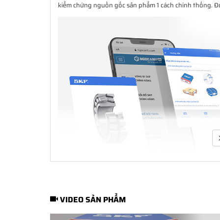
kiểm chứng nguồn gốc sản phẩm 1 cách chính thống. Đó 
VIDEO SẢN PHẨM
SKF Authenticate
- Phần mềm kiểm tra vòng bi SKF giả 