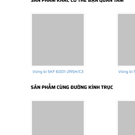
SẢN PHẨM KHÁC CÓ THỂ BẠN QUAN TÂM
Vòng bi SKF 6001-2RSH/C3
Vòng bi 
SẢN PHẨM CÙNG ĐƯỜNG KÍNH TRỤC
Vòng bi SKF 6001-2RSH có cấu tạo sử dụng 2 phớt ch
Vòng bi bạc đạn 6001 SKF có bao nhiêu 
Vòng bi cầu SKF nói chung thường có rất nhiều biến t
dụng phớt chắn mỡ bằng thép (ký hiệu 2Z) hoặc bằng ca