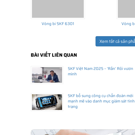
C3, C4, C5...vv.
Xem thêm:
Bảng tra cứu khe hở của vòng bi bạc 
Vòng bi SKF 6301
Vòng b
Một vòng bi tiêu chuẩn được sản xuất ra và ứng dụng
Xem tất cả sản ph
khác nhau. Do đó bạn nên lựa chọn chính xác loại vòn
chi phí và hiệu suất hoạt động của vòng bi và máy móc.
BÀI VIẾT LIÊN QUAN
SKF Việt Nam 2025 – ‘Rắn’ Rỏi vươn
mình
SKF bổ sung công cụ chẩn đoán mới
mạnh mẽ vào danh mục giám sát tình
trạng