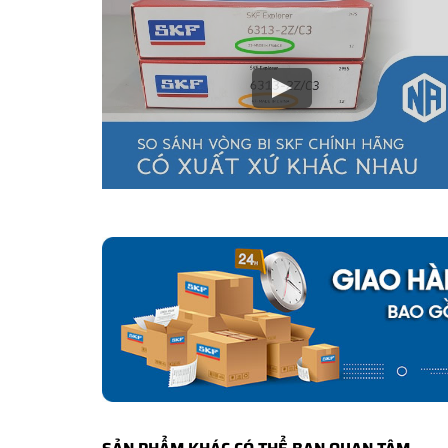
Tại sao nên mua vòng bi SKF 6001-2R
NGOCANH.COM là
Đại lý uỷ quyền của SKF tại Việt Na
đều là sản phẩm chính hãng. Chúng tôi có đầy đủ tính 
tiền gấp 500 lần giá trị đơn hàng
nếu Khách hàng phát 
Vòng bi bạc đạn SKF do NGOCANH.COM phân phối đề
CO,CQ gốc do SKF Việt Nam xác nhận. Nên khách hàn
chính hãng.