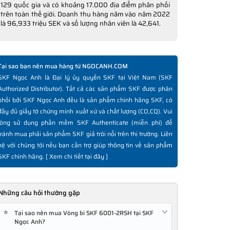
129 quốc gia và có khoảng 17.000 địa điểm phân phối
trên toàn thế giới. Doanh thu hàng năm vào năm 2022
là 96,933 triệu SEK và số lượng nhân viên là 42,641.
Tại sao bạn nên mua hàng từ NGOCANH.COM
SKF Ngọc Anh là Đại lý ủy quyền SKF tại Việt Nam (SKF
Authorized Distributor). Tất cả các sản phẩm SKF được phân
phối bởi SKF Ngọc Anh đều là sản phẩm chính hãng SKF, có
đầy đủ giấy tờ chứng minh xuất xứ và chất lượng (CO,CQ). Vui
lòng sử dụng phần mềm SKF Authenticate (miễn phí) để
tránh mua phải sản phẩm SKF giả trôi nổi trên thị trường. Liên
hệ với chúng tôi nếu bạn cần trợ giúp thông tin về sản phẩm
SKF chính hãng. [
Xem chi tiết tại đây
]
Những câu hỏi thường gặp
★
Tại sao nên mua Vòng bi SKF 6001-2RSH tại SKF
Ngọc Anh?