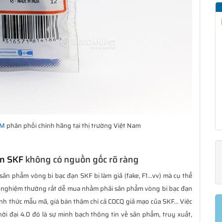
OM
phân phối chính hãng tại thị trường Việt Nam
ạn SKF
không có nguồn gốc rõ ràng
sản phẩm vòng bi bạc đạn SKF bị làm giả (fake, F1...vv) mà cụ thể
 nghiệm thường rất dễ mua nhầm phải sản phẩm vòng bi bạc đạn
hình thức mẫu mã, giá bán thậm chí cả COCQ giả mạo của SKF... Việc
ời đại 4.0 đó là sự minh bạch thông tin về sản phẩm, truy xuất,