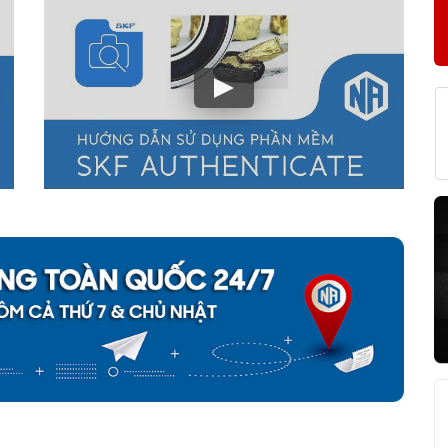
SH tại NGOCANH.COM?
m
. Tất cả các sản phẩm vòng bi bạc đạn SKF được chúng tôi bán ra
pháp lý của một Đại lý uỷ quyền SKF tại Việt Nam và cam kết
đền
hiện ra hàng giả, hàng nhái SKF từ hệ thống của NGOCANH.COM
u được bảo hành chính hãng SKF Việt Nam, sản phẩm đầy đủ
g hoàn toàn yên tâm về chất lượng và nguồn gốc sản phẩm SKF