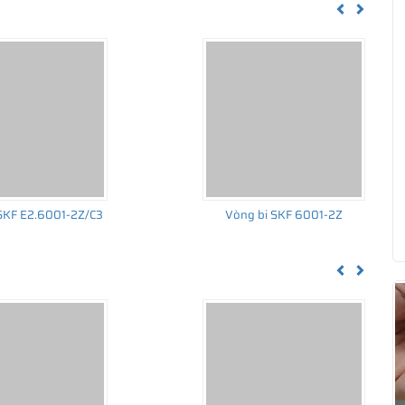
Previous
Next
SKF E2.6001-2Z/C3
Vòng bi SKF 6001-2Z
Previous
Next
ắn mỡ bằng cao su (Ký hiệu 2RSH)
chủng loại?
hể, VD như không sử dụng phớt chắn mỡ, loại vòng bi bạc đạn sử
o su (ký hiệu 2RS1 / 2RSH) và các loại khe hở tiêu chuẩn, khe hở