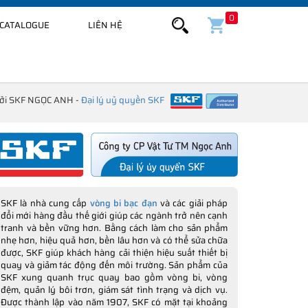
0
CATALOGUE
LIÊN HỆ
bởi SKF NGỌC ANH -
Đại lý uỷ quyền SKF
SKF là nhà cung cấp
vòng bi bạc đạn
và các giải pháp
đổi mới hàng đầu thế giới giúp các ngành trở nên cạnh
tranh và bền vững hơn. Bằng cách làm cho sản phẩm
nhẹ hơn, hiệu quả hơn, bền lâu hơn và có thể sửa chữa
được, SKF giúp khách hàng cải thiện hiệu suất thiết bị
quay và giảm tác động đến môi trường. Sản phẩm của
SKF xung quanh trục quay bao gồm vòng bi, vòng
đệm, quản lý bôi trơn, giám sát tình trạng và dịch vụ.
Được thành lập vào năm 1907, SKF có mặt tại khoảng