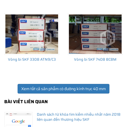
đạn SKF
tốt nhất thị trường kèm theo nhiều chế độ hậu mãi
trước và sau bán hàng. Vui lòng liên hệ với chúng tôi để có giá
bán vòng bi bạc đạn SKF tốt nhất tại thời điểm khách hàng quan
tâm.
Vòng bi SKF 3308 ATN9/C3
Vòng bi SKF 7408 BCBM
Xem tất cả sản phẩm có đường kính trục 40 mm
BÀI VIẾT LIÊN QUAN
Danh sách từ khóa tìm kiếm nhiều nhất năm 2018
liên quan đến thương hiệu SKF
Trải nghiệm Khách hàng tại