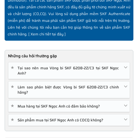
Distributor). Tất cả các sản phẩm SKF được phân phối bởi SKF Ngọc Anh
đều là sản phẩm chính hãng SKF, có đầy đủ giấy tờ chứng minh xuất xứ
và chất lượng (CO,CQ). Vui lòng sử dụng phần mềm SKF Authenticate
(miễn phí) để tránh mua phải sản phẩm SKF giả trôi nổi trên thị trường.
Liên hệ với chúng tôi nếu bạn cần trợ giúp thông tin về sản phẩm SKF
chính hãng. [
Xem chi tiết tại đây
]
Những câu hỏi thường gặp
★
Tại sao nên mua Vòng bi SKF 6208-2Z/C3 tại SKF Ngọc
Anh?
★
Làm sao phân biệt được Vòng bi SKF 6208-2Z/C3 chính
hãng?
★
Mua hàng tại SKF Ngọc Anh có đảm bảo không?
★
Sản phẩm mua tại SKF Ngọc Anh có COCQ không?