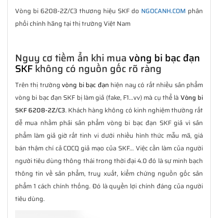
Vòng bi 6208-2Z/C3 thương hiệu SKF do
NGOCANH.COM
phân
phối chính hãng tại thị trường Việt Nam
Nguy cơ tiềm ẩn khi mua
vòng bi bạc đạn
SKF
không có nguồn gốc rõ ràng
Trên thị trường
vòng bi bạc đạn
hiện nay có rất nhiều sản phẩm
vòng bi bạc đạn SKF bị làm giả (fake, F1...vv) mà cụ thể là
Vòng bi
SKF 6208-2Z/C3
. Khách hàng không có kinh nghiệm thường rất
dễ mua nhầm phải sản phẩm vòng bi bạc đạn SKF giả vì sản
phẩm làm giả giờ rất tinh vi dưới nhiều hình thức mẫu mã, giá
bán thậm chí cả COCQ giả mạo của SKF... Việc cần làm của người
người tiêu dùng thông thái trong thời đại 4.0 đó là sự minh bạch
thông tin về sản phẩm, truy xuất, kiểm chứng nguồn gốc sản
phẩm 1 cách chính thống. Đó là quyền lợi chính đáng của người
tiêu dùng.