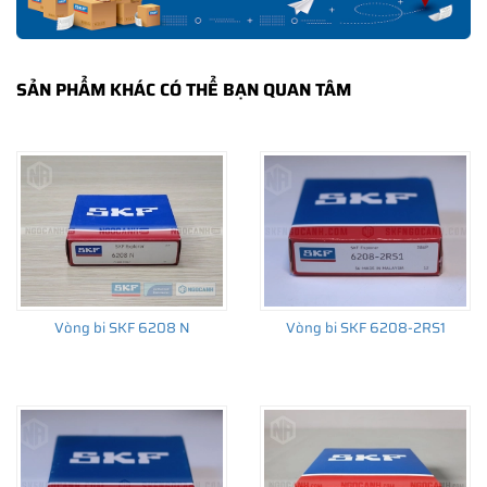
SẢN PHẨM KHÁC CÓ THỂ BẠN QUAN TÂM
Vòng bi SKF 6208-2Z/C3 có cấu tạo sử dụng 2 phớt chắn mỡ
Vòng bi SKF 6208 N
Vòng bi SKF 6208-2RS1
bằng thép (Ký hiệu 2Z) và có
khe hở C3
Vòng bi bạc đạn 6208 SKF có bao nhiêu
chủng loại?
Vòng bi cầu SKF nói chung thường có rất nhiều biến thể, VD như