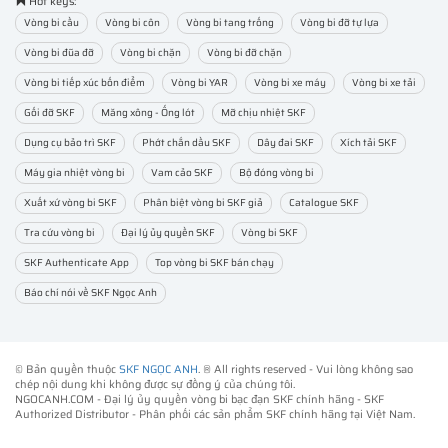
Hot keys:
Vòng bi cầu
Vòng bi côn
Vòng bi tang trống
Vòng bi đỡ tự lựa
Vòng bi đũa đỡ
Vòng bi chặn
Vòng bi đỡ chặn
Vòng bi tiếp xúc bốn điểm
Vòng bi YAR
Vòng bi xe máy
Vòng bi xe tải
Gối đỡ SKF
Măng xông - Ống lót
Mỡ chịu nhiệt SKF
Dụng cụ bảo trì SKF
Phớt chắn dầu SKF
Dây đai SKF
Xích tải SKF
Máy gia nhiệt vòng bi
Vam cảo SKF
Bộ đóng vòng bi
Xuất xứ vòng bi SKF
Phân biệt vòng bi SKF giả
Catalogue SKF
Tra cứu vòng bi
Đại lý ủy quyền SKF
Vòng bi SKF
SKF Authenticate App
Top vòng bi SKF bán chạy
Báo chí nói về SKF Ngọc Anh
© Bản quyền thuộc
SKF NGỌC ANH
. ® All rights reserved - Vui lòng không sao
chép nội dung khi không được sự đồng ý của chúng tôi.
NGOCANH.COM - Đại lý ủy quyền vòng bi bạc đạn SKF chính hãng -
SKF
Authorized Distributor
- Phân phối các sản phẩm SKF chính hãng tại Việt Nam.