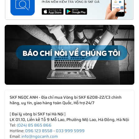
SKF NGỌC ANH - Địa chỉ mua Vòng bi SKF 6208-2Z/C3 chính
hãng, uy tín, giao hàng toàn Quốc, Hỗ trợ 24/7
[
Đại lý vòng bi SKF tại Hà Nội
]
LK 01.10, Liền kề Tổ 9 Mỗ Lao, Phường Mộ Lao, Hà Đông, Hà Nội
Tel:
(024) 85 865 866
Hotline:
096 123 8558
-
033 999 5999
Email:
info@ngocanh.com