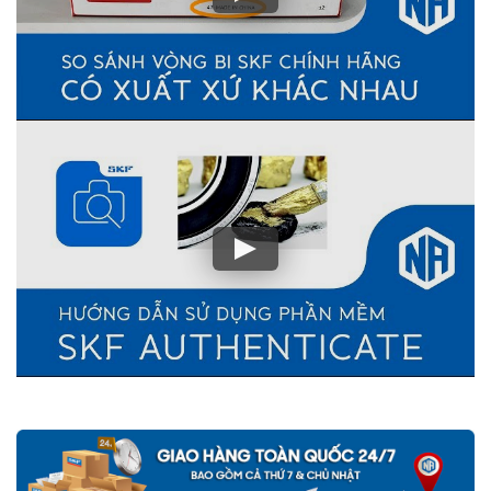
500 lần giá trị đơn hàng
nếu Khách hàng phát hiện ra hàng giả,
hàng nhái SKF từ hệ thống của NGOCANH.COM
Vòng bi bạc đạn SKF do NGOCANH.COM phân phối đều được
bảo hành chính hãng SKF Việt Nam, sản phẩm đầy đủ CO,CQ gốc
do SKF Việt Nam xác nhận. Nên khách hàng hoàn toàn yên tâm
về chất lượng và nguồn gốc sản phẩm SKF chính hãng.