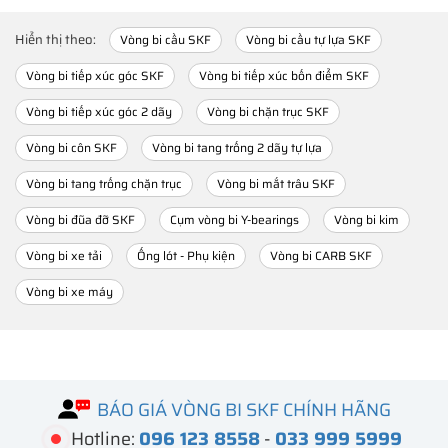
Hiển thị theo:
Vòng bi cầu SKF
Vòng bi cầu tự lựa SKF
Vòng bi tiếp xúc góc SKF
Vòng bi tiếp xúc bốn điểm SKF
Vòng bi tiếp xúc góc 2 dãy
Vòng bi chặn trục SKF
Vòng bi côn SKF
Vòng bi tang trống 2 dãy tự lựa
Vòng bi tang trống chặn trục
Vòng bi mắt trâu SKF
Vòng bi đũa đỡ SKF
Cụm vòng bi Y-bearings
Vòng bi kim
Vòng bi xe tải
Ống lót - Phụ kiện
Vòng bi CARB SKF
Vòng bi xe máy
BÁO GIÁ VÒNG BI SKF CHÍNH HÃNG
Hotline:
096 123 8558
-
033 999 5999