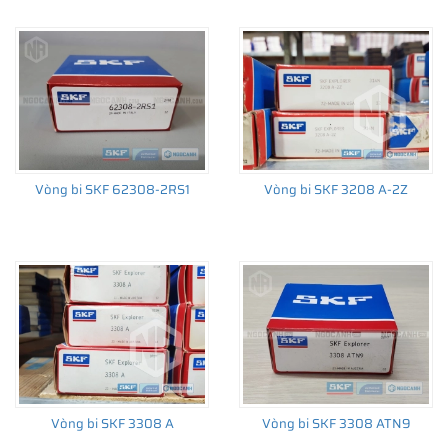
Xem thêm:
Ý nghĩa các ký hiệu trên vòng bi cầu SKF
Nếu bạn đang quan tâm tới
vòng bi 6208
của SKF nhưng chưa
Vòng bi SKF 62308-2RS1
Vòng bi SKF 3208 A-2Z
biết lựa chọn loại nào cho phù hợp với nhu cầu của mình. Đừng
ngại, hãy liên hệ với NGOCANH.COM để được hỗ trợ kỹ thuật
miễn phí 24/24 tất cả các ngày trong tuần. Chúng tôi luôn sẵn
sàng được phục vụ bạn.
Giá bán vòng bi bạc đạn chính hãng SKF
tại NGOCANH.COM
Lấy sự hài lòng của Khách hàng làm thước đo thành công của
Vòng bi SKF 3308 A
Vòng bi SKF 3308 ATN9
doanh nghiệp. NGOCANH.COM luôn cam kết
giá bán vòng bi bạc