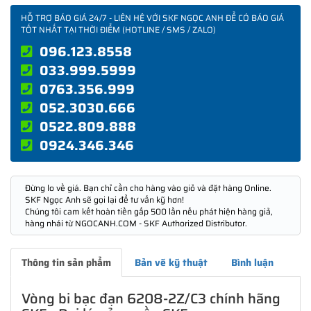
HỖ TRỢ BÁO GIÁ 24/7 - LIÊN HỆ VỚI SKF NGỌC ANH ĐỂ CÓ BÁO GIÁ
TỐT NHẤT TẠI THỜI ĐIỂM (HOTLINE / SMS / ZALO)
096.123.8558
033.999.5999
0763.356.999
052.3030.666
0522.809.888
0924.346.346
Đừng lo về giá. Bạn chỉ cần cho hàng vào giỏ và đặt hàng Online.
SKF Ngọc Anh sẽ gọi lại để tư vấn kỹ hơn!
Chúng tôi cam kết hoàn tiền gấp 500 lần nếu phát hiện hàng giả,
hàng nhái từ NGOCANH.COM - SKF Authorized Distributor.
Thông tin sản phẩm
Bản vẽ kỹ thuật
Bình luận
Vòng bi bạc đạn 6208-2Z/C3 chính hãng