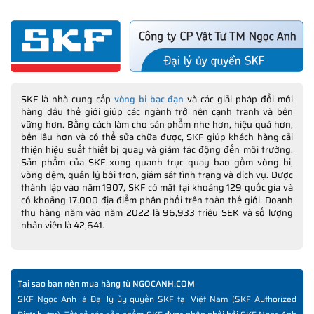
Chúng tôi mong muốn nhận được sự phản hồi, góp ý từ Quý
khách hàng qua email:
feedback@ngocanh.com
chúng tôi sẽ có
những món quà tặng ý nghĩa cho những Khách hàng có đóng
SKF là nhà cung cấp
vòng bi bạc đạn
và các giải pháp đổi mới
góp giúp NGOCANH.COM hoàn thiện tốt hơn trải nghiệm Khách
hàng đầu thế giới giúp các ngành trở nên cạnh tranh và bền
hàng.
vững hơn. Bằng cách làm cho sản phẩm nhẹ hơn, hiệu quả hơn,
bền lâu hơn và có thể sửa chữa được, SKF giúp khách hàng cải
thiện hiệu suất thiết bị quay và giảm tác động đến môi trường.
Sản phẩm của SKF xung quanh trục quay bao gồm vòng bi,
vòng đệm, quản lý bôi trơn, giám sát tình trạng và dịch vụ. Được
thành lập vào năm 1907, SKF có mặt tại khoảng 129 quốc gia và
có khoảng 17.000 địa điểm phân phối trên toàn thế giới. Doanh
THÔNG TIN HỮU ÍCH NÊN THAM KHẢO TRƯỚC KHI
thu hàng năm vào năm 2022 là 96,933 triệu SEK và số lượng
MUA HÀNG
nhân viên là 42,641.
✅
Vòng bi SKF chính hãng, Những lưu ý cơ bản trước khi mua hàng
✅
Xuất xứ vòng bi SKF chính hãng ở đâu?
✅
Chất lượng vòng bi SKF chính hãng
Tại sao bạn nên mua hàng từ NGOCANH.COM
✅
Những cách phân biệt vòng bi SKF giả bằng mắt thường
SKF Ngọc Anh là Đại lý ủy quyền SKF tại Việt Nam (SKF Authorized
✅
SKF Authenticate, Phần mềm kiểm tra vòng bi SKF giả