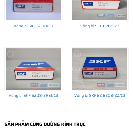
không sử dụng phớt chắn mỡ, loại vòng bi bạc đạn sử dụng phớt
chắn mỡ bằng thép (ký hiệu 2Z) hoặc bằng cao su (ký hiệu 2RS1
/ 2RSH) và các loại khe hở tiêu chuẩn, khe hở C3, C4, C5...vv.
Vòng bi SKF 6208/C3
Vòng bi SKF 6208-2Z
Xem thêm:
Bảng tra cứu khe hở của vòng bi bạc đạn
Một vòng bi tiêu chuẩn được sản xuất ra và ứng dụng cho hàng
ngàn chi tiết quay trên hàng ngàn thiết bị máy móc khác nhau.
Do đó bạn nên lựa chọn chính xác loại vòng bi phù hợp với máy
móc thiết bị và nhu cầu của mình để tối ưu chi phí và hiệu suất
hoạt động của vòng bi và máy móc.
Vòng bi SKF 6208-2RS1/C3
Vòng bi SKF E2.6208-2Z/C3
SẢN PHẨM CÙNG ĐƯỜNG KÍNH TRỤC