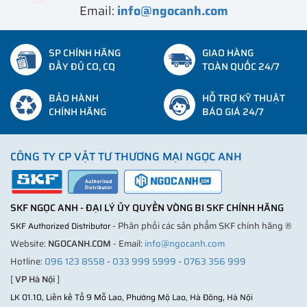
Email:
info@ngocanh.com
SP CHÍNH HÃNG
GIAO HÀNG
ĐẦY ĐỦ CO, CQ
TOÀN QUỐC 24/7
BẢO HÀNH
HỖ TRỢ KỸ THUẬT
CHÍNH HÃNG
BÁO GIÁ 24/7
CÔNG TY CP VẬT TƯ THƯƠNG MẠI NGỌC ANH
SKF NGỌC ANH - ĐẠI LÝ ỦY QUYỀN VÒNG BI SKF CHÍNH HÃNG
- Phân phối các sản phẩm SKF chính hãng ®
SKF Authorized Distributor
Website:
NGOCANH.COM
- Email:
info@ngocanh.com
Hotline:
096 123 8558
-
033 999 5999
-
0763 356 999
[
VP Hà Nội
]
LK 01.10, Liền kề Tổ 9 Mỗ Lao, Phường Mộ Lao, Hà Đông, Hà Nội