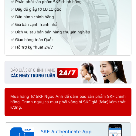
✅ Phân phối sản phẩm SKF chính hãng
✅ Đầy đủ giấy tờ CO,CQ gốc
✅ Bảo hành chính hãng
✅ Giá bán cạnh tranh nhất
✅ Dịch vụ sau bán bán hàng chuyên nghiệp
✅ Giao hàng toàn Quốc
✅ Hỗ trợ kỹ thuật 24/7
Mua hàng từ SKF Ngọc Anh để đảm bảo sản phẩm SKF chính
hãng. Tránh nguy cơ mua phải vòng bi SKF giả (fake) kém chất
lượng.