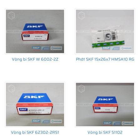
Xem thêm:
Ý nghĩa các ký hiệu trên vòng bi cầu SKF
Nếu bạn đang quan tâm tới
vòng bi 6302
của SKF nhưng chưa
Vòng bi SKF W 6002-2Z
Phớt SKF 15x26x7 HMSA10 RG
biết lựa chọn loại nào cho phù hợp với nhu cầu của mình. Đừng
ngại, hãy liên hệ với NGOCANH.COM để được hỗ trợ kỹ thuật
miễn phí 24/24 tất cả các ngày trong tuần. Chúng tôi luôn sẵn
sàng được phục vụ bạn.
Giá bán vòng bi bạc đạn chính hãng SKF
tại NGOCANH.COM
Lấy sự hài lòng của Khách hàng làm thước đo thành công của
Vòng bi SKF 62302-2RS1
Vòng bi SKF 51102
doanh nghiệp. NGOCANH.COM luôn cam kết
giá bán vòng bi bạc