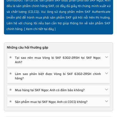
Distributor). Tất cả các sản phẩm SKF được phân phối bởi SKF Ngọc Anh
đều là sản phẩm chính hãng SKF, có đầy đủ giấy tờ chứng minh xuất xứ
và chất lượng (CO,CQ). Vui lòng sử dụng phần mềm SKF Authenticate
(miễn phí) để tránh mua phải sản phẩm SKF giả trôi nổi trên thị trường.
Liên hệ với chúng tôi nếu bạn cần trợ giúp thông tin về sản phẩm SKF
chính hãng. [
Xem chi tiết tại đây
]
Những câu hỏi thường gặp
★
Tại sao nên mua Vòng bi SKF 6302-2RSH tại SKF Ngọc
Anh?
★
Làm sao phân biệt được Vòng bi SKF 6302-2RSH chính
hãng?
★
Mua hàng tại SKF Ngọc Anh có đảm bảo không?
★
Sản phẩm mua tại SKF Ngọc Anh có COCQ không?