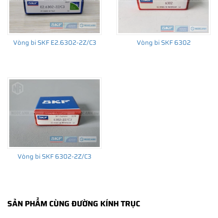
không sử dụng phớt chắn mỡ, loại vòng bi bạc đạn sử dụng phớt
chắn mỡ bằng thép (ký hiệu 2Z) hoặc bằng cao su (ký hiệu 2RS1
/ 2RSH) và các loại khe hở tiêu chuẩn, khe hở C3, C4, C5...vv.
Vòng bi SKF E2.6302-2Z/C3
Vòng bi SKF 6302
Xem thêm:
Bảng tra cứu khe hở của vòng bi bạc đạn
Một vòng bi tiêu chuẩn được sản xuất ra và ứng dụng cho hàng
ngàn chi tiết quay trên hàng ngàn thiết bị máy móc khác nhau.
Do đó bạn nên lựa chọn chính xác loại vòng bi phù hợp với máy
móc thiết bị và nhu cầu của mình để tối ưu chi phí và hiệu suất
hoạt động của vòng bi và máy móc.
Vòng bi SKF 6302-2Z/C3
SẢN PHẨM CÙNG ĐƯỜNG KÍNH TRỤC