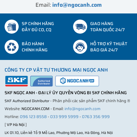
Email:
info@ngocanh.com
SP CHÍNH HÃNG
GIAO HÀNG
ĐẦY ĐỦ CO, CQ
TOÀN QUỐC 24/7
BẢO HÀNH
HỖ TRỢ KỸ THUẬT
CHÍNH HÃNG
BÁO GIÁ 24/7
CÔNG TY CP VẬT TƯ THƯƠNG MẠI NGỌC ANH
SKF NGỌC ANH - ĐẠI LÝ ỦY QUYỀN VÒNG BI SKF CHÍNH HÃNG
- Phân phối các sản phẩm SKF chính hãng ®
SKF Authorized Distributor
Website:
NGOCANH.COM
- Email:
info@ngocanh.com
Hotline:
096 123 8558
-
033 999 5999
-
0763 356 999
[
VP Hà Nội
]
LK 01.10, Liền kề Tổ 9 Mỗ Lao, Phường Mộ Lao, Hà Đông, Hà Nội