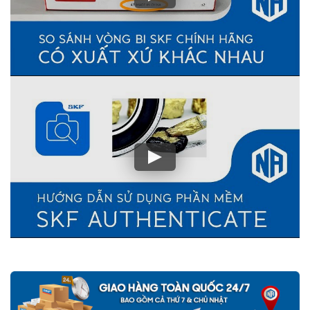
500 lần giá trị đơn hàng
nếu Khách hàng phát hiện ra hàng giả,
hàng nhái SKF từ hệ thống của NGOCANH.COM
Vòng bi bạc đạn SKF do NGOCANH.COM phân phối đều được
bảo hành chính hãng SKF Việt Nam, sản phẩm đầy đủ CO,CQ gốc
do SKF Việt Nam xác nhận. Nên khách hàng hoàn toàn yên tâm
về chất lượng và nguồn gốc sản phẩm SKF chính hãng.