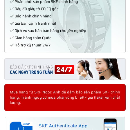
✅ Phân phối sản phẩm SKF chính hãng
✅ Đầy đủ giấy tờ CO,CQ gốc
✅ Bảo hành chính hãng
✅ Giá bán cạnh tranh nhất
✅ Dịch vụ sau bán bán hàng chuyên nghiệp
✅ Giao hàng toàn Quốc
✅ Hỗ trợ kỹ thuật 24/7
Mua hàng từ SKF Ngọc Anh để đảm bảo sản phẩm SKF chính
hãng. Tránh nguy cơ mua phải vòng bi SKF giả (fake) kém chất
lượng.