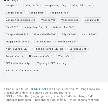
Hot keys:
Vòng bi cầu
Vòng bi côn
Vòng bi tang trống
Vòng bi đỡ tự lựa
Vòng bi đũa đỡ
Vòng bi chặn
Vòng bi đỡ chặn
Vòng bi tiếp xúc bốn điểm
Vòng bi YAR
Vòng bi xe máy
Vòng bi xe tải
Gối đỡ SKF
Măng xông - Ống lót
Mỡ chịu nhiệt SKF
Dụng cụ bảo trì SKF
Phớt chắn dầu SKF
Dây đai SKF
Xích tải SKF
Máy gia nhiệt vòng bi
Vam cảo SKF
Bộ đóng vòng bi
Xuất xứ vòng bi SKF
Phân biệt vòng bi SKF giả
Catalogue SKF
Tra cứu vòng bi
Đại lý ủy quyền SKF
Vòng bi SKF
SKF Authenticate App
Top vòng bi SKF bán chạy
Báo chí nói về SKF Ngọc Anh
© Bản quyền thuộc
SKF NGỌC ANH
. ® All rights reserved - Vui lòng không sao
chép nội dung khi không được sự đồng ý của chúng tôi.
NGOCANH.COM - Đại lý ủy quyền vòng bi bạc đạn SKF chính hãng -
SKF
Authorized Distributor
- Phân phối các sản phẩm SKF chính hãng tại Việt Nam.