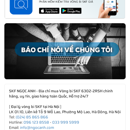
SKF NGỌC ANH - Địa chỉ mua Vòng bi SKF 6302-2RSH chính
hãng, uy tín, giao hàng toàn Quốc, Hỗ trợ 24/7
[
Đại lý vòng bi SKF tại Hà Nội
]
LK 01.10, Liền kề Tổ 9 Mỗ Lao, Phường Mộ Lao, Hà Đông, Hà Nội
Tel:
(024) 85 865 866
Hotline:
096 123 8558
-
033 999 5999
Email:
info@ngocanh.com