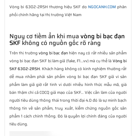
Vòng bi 6302-2RSH thương hiệu SKF do
NGOCANH.COM
phân
phối chính hãng tại thị trường Việt Nam
Nguy cơ tiềm ẩn khi mua
vòng bi bạc đạn
SKF
không có nguồn gốc rõ ràng
Trên thị trường
vòng bi bạc đạn
hiện nay có rất nhiều sản phẩm
vòng bi bạc đạn SKF bị làm giả (fake, F1...vv) mà cụ thể là
Vòng bi
SKF 6302-2RSH
. Khách hàng không có kinh nghiệm thường rất
dễ mua nhầm phải sản phẩm vòng bi bạc đạn SKF giả vì sản
phẩm làm giả giờ rất tinh vi dưới nhiều hình thức mẫu mã, giá
bán thậm chí cả COCQ giả mạo của SKF... Việc cần làm của người
người tiêu dùng thông thái trong thời đại 4.0 đó là sự minh bạch
thông tin về sản phẩm, truy xuất, kiểm chứng nguồn gốc sản
phẩm 1 cách chính thống. Đó là quyền lợi chính đáng của người
tiêu dùng.