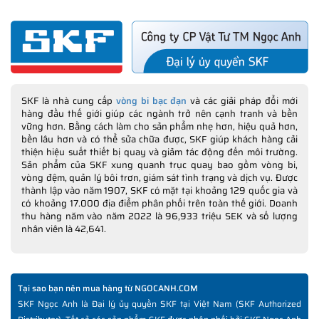
Chúng tôi mong muốn nhận được sự phản hồi, góp ý từ Quý
khách hàng qua email:
feedback@ngocanh.com
chúng tôi sẽ có
những món quà tặng ý nghĩa cho những Khách hàng có đóng
SKF là nhà cung cấp
vòng bi bạc đạn
và các giải pháp đổi mới
góp giúp NGOCANH.COM hoàn thiện tốt hơn trải nghiệm Khách
hàng đầu thế giới giúp các ngành trở nên cạnh tranh và bền
hàng.
vững hơn. Bằng cách làm cho sản phẩm nhẹ hơn, hiệu quả hơn,
bền lâu hơn và có thể sửa chữa được, SKF giúp khách hàng cải
thiện hiệu suất thiết bị quay và giảm tác động đến môi trường.
Sản phẩm của SKF xung quanh trục quay bao gồm vòng bi,
vòng đệm, quản lý bôi trơn, giám sát tình trạng và dịch vụ. Được
thành lập vào năm 1907, SKF có mặt tại khoảng 129 quốc gia và
có khoảng 17.000 địa điểm phân phối trên toàn thế giới. Doanh
THÔNG TIN HỮU ÍCH NÊN THAM KHẢO TRƯỚC KHI
thu hàng năm vào năm 2022 là 96,933 triệu SEK và số lượng
MUA HÀNG
nhân viên là 42,641.
✅
Vòng bi SKF chính hãng, Những lưu ý cơ bản trước khi mua hàng
✅
Xuất xứ vòng bi SKF chính hãng ở đâu?
✅
Chất lượng vòng bi SKF chính hãng
Tại sao bạn nên mua hàng từ NGOCANH.COM
✅
Những cách phân biệt vòng bi SKF giả bằng mắt thường
SKF Ngọc Anh là Đại lý ủy quyền SKF tại Việt Nam (SKF Authorized
✅
SKF Authenticate, Phần mềm kiểm tra vòng bi SKF giả