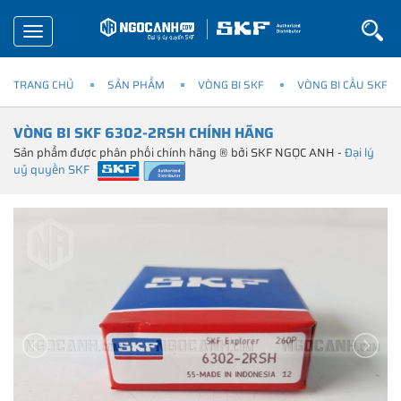
Toggle
navigation
TRANG CHỦ
SẢN PHẨM
VÒNG BI SKF
VÒNG BI CẦU SKF
VÒNG BI SKF 6302-2RSH CHÍNH HÃNG
Sản phẩm được phân phối chính hãng ® bởi SKF NGỌC ANH -
Đại lý
uỷ quyền SKF