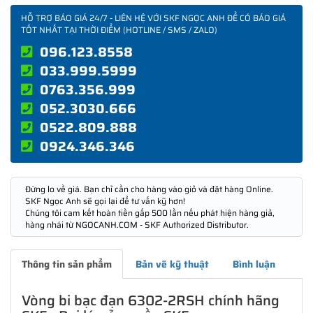
HỖ TRỢ BÁO GIÁ 24/7 - LIÊN HỆ VỚI SKF NGỌC ANH ĐỂ CÓ BÁO GIÁ
TỐT NHẤT TẠI THỜI ĐIỂM (HOTLINE / SMS / ZALO)
096.123.8558
033.999.5999
0763.356.999
052.3030.666
0522.809.888
0924.346.346
Đừng lo về giá. Bạn chỉ cần cho hàng vào giỏ và đặt hàng Online.
SKF Ngọc Anh sẽ gọi lại để tư vấn kỹ hơn!
Chúng tôi cam kết hoàn tiền gấp 500 lần nếu phát hiện hàng giả,
hàng nhái từ NGOCANH.COM - SKF Authorized Distributor.
Thông tin sản phẩm
Bản vẽ kỹ thuật
Bình luận
Vòng bi bạc đạn 6302-2RSH chính hãng