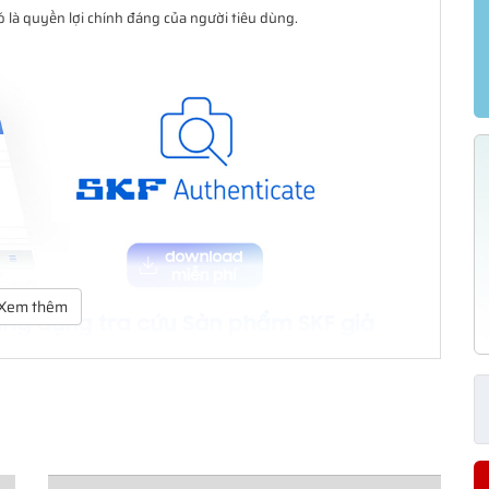
là quyền lợi chính đáng của người tiêu dùng.
Xem thêm
trên nền tảng iOS và Andorid do SKF phát hành.