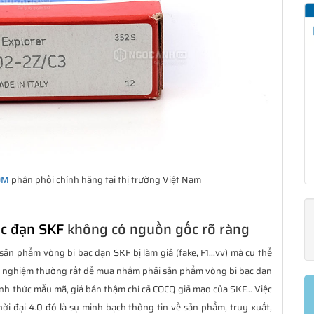
OM
phân phối chính hãng tại thị trường Việt Nam
ạc đạn SKF
không có nguồn gốc rõ ràng
sản phẩm vòng bi bạc đạn SKF bị làm giả (fake, F1...vv) mà cụ thể
h nghiệm thường rất dễ mua nhầm phải sản phẩm vòng bi bạc đạn
hình thức mẫu mã, giá bán thậm chí cả COCQ giả mạo của SKF... Việc
ời đại 4.0 đó là sự minh bạch thông tin về sản phẩm, truy xuất,