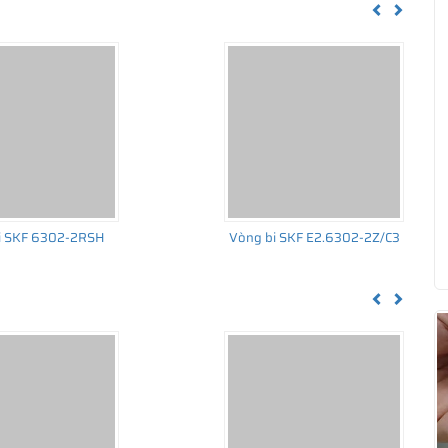
Previous
Next
u được bảo hành chính hãng SKF Việt Nam, sản phẩm đầy đủ
i SKF 6302-2RSH
Vòng bi SKF E2.6302-2Z/C3
g hoàn toàn yên tâm về chất lượng và nguồn gốc sản phẩm SKF
Previous
Next