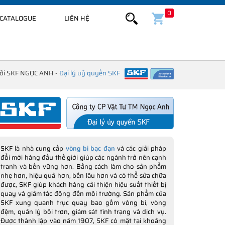
0
CATALOGUE
LIÊN HỆ
bởi SKF NGỌC ANH -
Đại lý uỷ quyền SKF
SKF là nhà cung cấp
vòng bi bạc đạn
và các giải pháp
đổi mới hàng đầu thế giới giúp các ngành trở nên cạnh
tranh và bền vững hơn. Bằng cách làm cho sản phẩm
nhẹ hơn, hiệu quả hơn, bền lâu hơn và có thể sửa chữa
được, SKF giúp khách hàng cải thiện hiệu suất thiết bị
quay và giảm tác động đến môi trường. Sản phẩm của
SKF xung quanh trục quay bao gồm vòng bi, vòng
đệm, quản lý bôi trơn, giám sát tình trạng và dịch vụ.
Được thành lập vào năm 1907, SKF có mặt tại khoảng