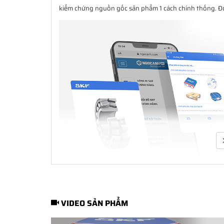
kiểm chứng nguồn gốc sản phẩm 1 cách chính thống. Đó 
VIDEO SẢN PHẨM
SKF Authenticate
- Phần mềm kiểm tra vòng bi SKF giả 