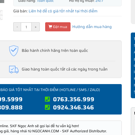
Giao hàng:
Toàn quốc
Hỗ trợ kỹ thuật:
24/7
Giá bán:
Liên hệ để có giá tốt nhất tại thời điểm
Hướng dẫn mua hàng
-
+
Đặt mua
Bảo hành chính hãng trên toàn quốc
Giao hàng toàn quốc tất cả các ngày trong tuần
 BÁO GIÁ TỐT NHẤT TẠI THỜI ĐIỂM (HOTLINE / SMS / ZALO)
99.5999
0763.356.999
809.888
0924.346.346
nline. SKF Ngọc Anh sẽ gọi lại để tư vấn kỹ hơn!
ng giả, hàng nhái từ NGOCANH.COM - SKF Authorized Distributor.