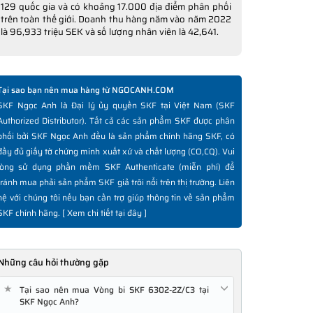
129 quốc gia và có khoảng 17.000 địa điểm phân phối
trên toàn thế giới. Doanh thu hàng năm vào năm 2022
là 96,933 triệu SEK và số lượng nhân viên là 42,641.
Tại sao bạn nên mua hàng từ NGOCANH.COM
SKF Ngọc Anh là Đại lý ủy quyền SKF tại Việt Nam (SKF
Authorized Distributor). Tất cả các sản phẩm SKF được phân
phối bởi SKF Ngọc Anh đều là sản phẩm chính hãng SKF, có
đầy đủ giấy tờ chứng minh xuất xứ và chất lượng (CO,CQ). Vui
lòng sử dụng phần mềm SKF Authenticate (miễn phí) để
tránh mua phải sản phẩm SKF giả trôi nổi trên thị trường. Liên
hệ với chúng tôi nếu bạn cần trợ giúp thông tin về sản phẩm
SKF chính hãng. [
Xem chi tiết tại đây
]
Những câu hỏi thường gặp
★
Tại sao nên mua Vòng bi SKF 6302-2Z/C3 tại
SKF Ngọc Anh?