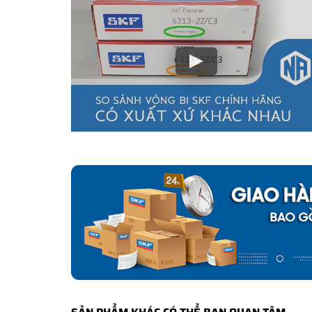
Tại sao nên mua vòng bi SKF 630
NGOCANH.COM là
Đại lý uỷ quyền của SKF tại Việt Na
đều là sản phẩm chính hãng. Chúng tôi có đầy đủ tính 
tiền gấp 500 lần giá trị đơn hàng
nếu Khách hàng phát 