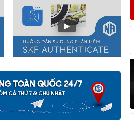
2-2Z/C3 tại NGOCANH.COM?
m
. Tất cả các sản phẩm vòng bi bạc đạn SKF được chúng tôi bán ra
pháp lý của một Đại lý uỷ quyền SKF tại Việt Nam và cam kết
đền
hiện ra hàng giả, hàng nhái SKF từ hệ thống của NGOCANH.COM