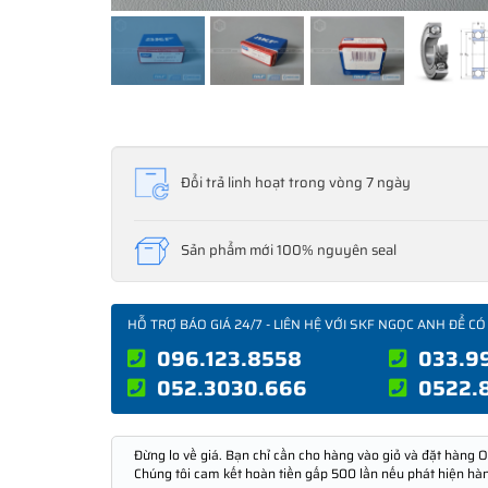
Đổi trả linh hoạt trong vòng 7 ngày
Sản phẩm mới 100% nguyên seal
HỖ TRỢ BÁO GIÁ 24/7 - LIÊN HỆ VỚI SKF NGỌC ANH ĐỂ CÓ
096.123.8558
033.9
052.3030.666
0522.
Đừng lo về giá. Bạn chỉ cần cho hàng vào giỏ và đặt hàng O
Chúng tôi cam kết hoàn tiền gấp 500 lần nếu phát hiện hà