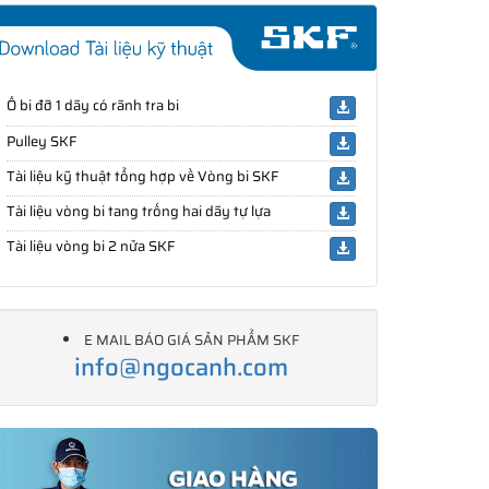
Ổ bi đỡ 1 dãy có rãnh tra bi
Pulley SKF
Tài liệu kỹ thuật tổng hợp về Vòng bi SKF
Tài liệu vòng bi tang trống hai dãy tự lựa
Tài liệu vòng bi 2 nửa SKF
E MAIL BÁO GIÁ SẢN PHẨM SKF
info@ngocanh.com