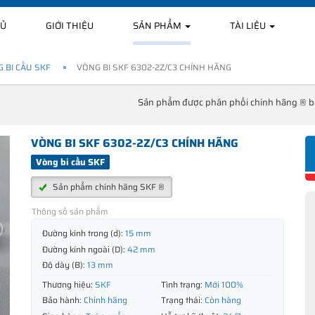
HỦ
GIỚI THIỆU
SẢN PHẨM
TÀI LIỆU
 BI CẦU SKF
VÒNG BI SKF 6302-2Z/C3 CHÍNH HÃNG
Sản phẩm được phân phối chính hãng ® 
VÒNG BI SKF 6302-2Z/C3 CHÍNH HÃNG
Vòng bi cầu SKF
Sản phẩm chính hãng SKF ®
Thông số sản phẩm
Đường kính trong (d):
15 mm
Đường kính ngoài (D):
42 mm
Độ dày (B):
13 mm
Thương hiệu:
SKF
Tình trạng:
Mới 100%
Bảo hành:
Chính hãng
Trạng thái:
Còn hàng