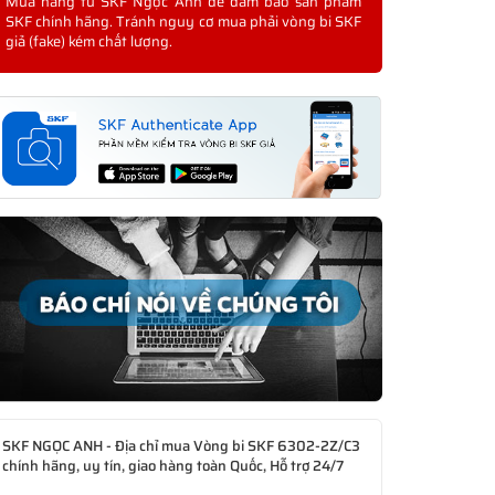
Mua hàng từ SKF Ngọc Anh để đảm bảo sản phẩm
SKF chính hãng. Tránh nguy cơ mua phải vòng bi SKF
giả (fake) kém chất lượng.
SKF NGỌC ANH - Địa chỉ mua Vòng bi SKF 6302-2Z/C3
chính hãng, uy tín, giao hàng toàn Quốc, Hỗ trợ 24/7