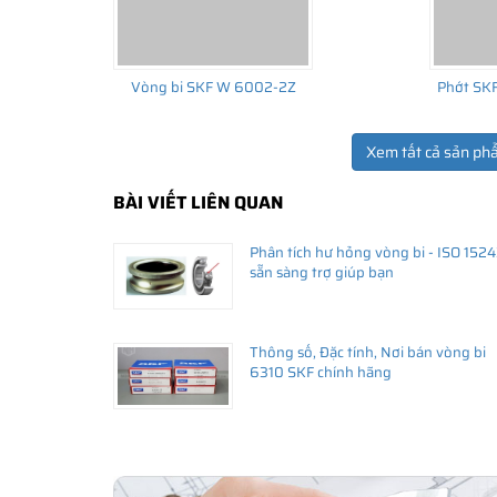
Vòng bi SKF W 6002-2Z
Phớt SK
Xem tất cả sản ph
BÀI VIẾT LIÊN QUAN
Phân tích hư hỏng vòng bi - ISO 152
sẵn sàng trợ giúp bạn
Thông số, Đặc tính, Nơi bán vòng bi
6310 SKF chính hãng
Vòng bi SKF 6302-2Z/C3 có cấu tạo sử dụng 2 phớt ch
Vòng bi bạc đạn 6302 SKF có bao n