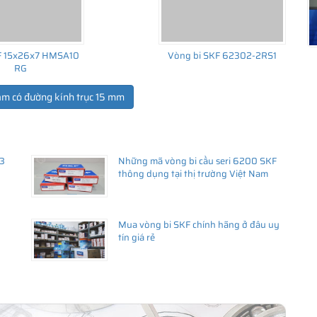
F 15x26x7 HMSA10
Vòng bi SKF 62302-2RS1
RG
ẩm có đường kính trục 15 mm
43
Những mã vòng bi cầu seri 6200 SKF
thông dụng tại thị trường Việt Nam
Mua vòng bi SKF chính hãng ở đâu uy
tín giá rẻ
ắn mỡ bằng thép (Ký hiệu 2Z) và có
khe hở C3
hiêu chủng loại?