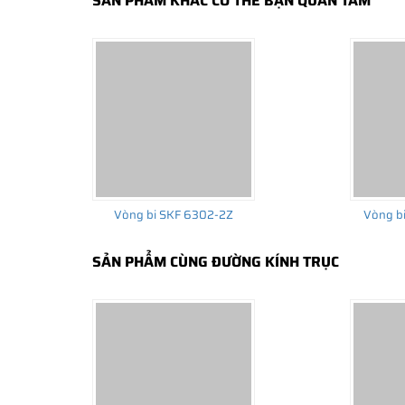
SẢN PHẨM KHÁC CÓ THỂ BẠN QUAN TÂM
Vòng bi bạc đạn SKF do NGOCANH.COM phân phối đề
Vòng bi SKF 6302-2Z
Vòng b
CO,CQ gốc do SKF Việt Nam xác nhận. Nên khách hàn
chính hãng.
SẢN PHẨM CÙNG ĐƯỜNG KÍNH TRỤC