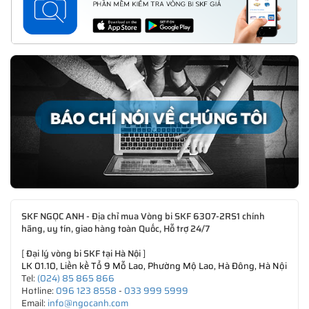
SKF NGỌC ANH - Địa chỉ mua Vòng bi SKF 6307-2RS1 chính
hãng, uy tín, giao hàng toàn Quốc, Hỗ trợ 24/7
[
Đại lý vòng bi SKF tại Hà Nội
]
LK 01.10, Liền kề Tổ 9 Mỗ Lao, Phường Mộ Lao, Hà Đông, Hà Nội
Tel:
(024) 85 865 866
Hotline:
096 123 8558
-
033 999 5999
Email:
info@ngocanh.com