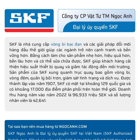
Chúng tôi mong muốn nhận được sự phản hồi, góp ý từ Quý
khách hàng qua email:
feedback@ngocanh.com
chúng tôi sẽ có
những món quà tặng ý nghĩa cho những Khách hàng có đóng
SKF là nhà cung cấp
vòng bi bạc đạn
và các giải pháp đổi mới
góp giúp NGOCANH.COM hoàn thiện tốt hơn trải nghiệm Khách
hàng đầu thế giới giúp các ngành trở nên cạnh tranh và bền
hàng.
vững hơn. Bằng cách làm cho sản phẩm nhẹ hơn, hiệu quả hơn,
bền lâu hơn và có thể sửa chữa được, SKF giúp khách hàng cải
thiện hiệu suất thiết bị quay và giảm tác động đến môi trường.
Sản phẩm của SKF xung quanh trục quay bao gồm vòng bi,
vòng đệm, quản lý bôi trơn, giám sát tình trạng và dịch vụ. Được
thành lập vào năm 1907, SKF có mặt tại khoảng 129 quốc gia và
có khoảng 17.000 địa điểm phân phối trên toàn thế giới. Doanh
THÔNG TIN HỮU ÍCH NÊN THAM KHẢO TRƯỚC KHI
thu hàng năm vào năm 2022 là 96,933 triệu SEK và số lượng
MUA HÀNG
nhân viên là 42,641.
✅
Vòng bi SKF chính hãng, Những lưu ý cơ bản trước khi mua hàng
✅
Xuất xứ vòng bi SKF chính hãng ở đâu?
✅
Chất lượng vòng bi SKF chính hãng
Tại sao bạn nên mua hàng từ NGOCANH.COM
✅
Những cách phân biệt vòng bi SKF giả bằng mắt thường
SKF Ngọc Anh là Đại lý ủy quyền SKF tại Việt Nam (SKF Authorized
✅
SKF Authenticate, Phần mềm kiểm tra vòng bi SKF giả