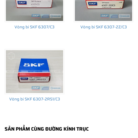
không sử dụng phớt chắn mỡ, loại vòng bi bạc đạn sử dụng phớt
chắn mỡ bằng thép (ký hiệu 2Z) hoặc bằng cao su (ký hiệu 2RS1
/ 2RSH) và các loại khe hở tiêu chuẩn, khe hở C3, C4, C5...vv.
Vòng bi SKF 6307/C3
Vòng bi SKF 6307-2Z/C3
Xem thêm:
Bảng tra cứu khe hở của vòng bi bạc đạn
Một vòng bi tiêu chuẩn được sản xuất ra và ứng dụng cho hàng
ngàn chi tiết quay trên hàng ngàn thiết bị máy móc khác nhau.
Do đó bạn nên lựa chọn chính xác loại vòng bi phù hợp với máy
móc thiết bị và nhu cầu của mình để tối ưu chi phí và hiệu suất
hoạt động của vòng bi và máy móc.
Vòng bi SKF 6307-2RS1/C3
SẢN PHẨM CÙNG ĐƯỜNG KÍNH TRỤC