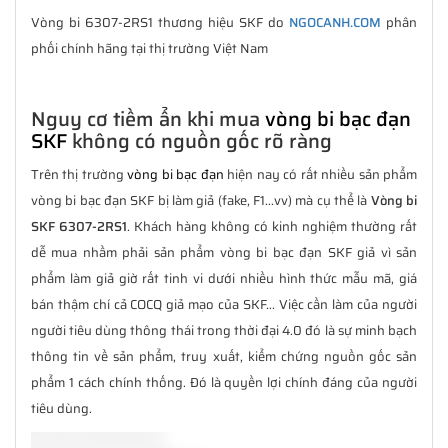
Vòng bi 6307-2RS1 thương hiệu SKF do
NGOCANH.COM
phân
phối chính hãng tại thị trường Việt Nam
Nguy cơ tiềm ẩn khi mua
vòng bi bạc đạn
SKF
không có nguồn gốc rõ ràng
Trên thị trường
vòng bi bạc đạn
hiện nay có rất nhiều sản phẩm
vòng bi bạc đạn SKF bị làm giả (fake, F1...vv) mà cụ thể là
Vòng bi
SKF 6307-2RS1
. Khách hàng không có kinh nghiệm thường rất
dễ mua nhầm phải sản phẩm vòng bi bạc đạn SKF giả vì sản
phẩm làm giả giờ rất tinh vi dưới nhiều hình thức mẫu mã, giá
bán thậm chí cả COCQ giả mạo của SKF... Việc cần làm của người
người tiêu dùng thông thái trong thời đại 4.0 đó là sự minh bạch
thông tin về sản phẩm, truy xuất, kiểm chứng nguồn gốc sản
phẩm 1 cách chính thống. Đó là quyền lợi chính đáng của người
tiêu dùng.