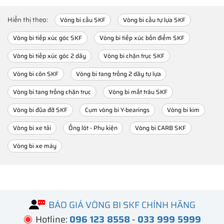
Hiển thị theo:
Vòng bi cầu SKF
Vòng bi cầu tự lựa SKF
Vòng bi tiếp xúc góc SKF
Vòng bi tiếp xúc bốn điểm SKF
Vòng bi tiếp xúc góc 2 dãy
Vòng bi chặn trục SKF
Vòng bi côn SKF
Vòng bi tang trống 2 dãy tự lựa
Vòng bi tang trống chặn trục
Vòng bi mắt trâu SKF
Vòng bi đũa đỡ SKF
Cụm vòng bi Y-bearings
Vòng bi kim
Vòng bi xe tải
Ống lót - Phụ kiện
Vòng bi CARB SKF
Vòng bi xe máy
BÁO GIÁ VÒNG BI SKF CHÍNH HÃNG
Hotline:
096 123 8558
-
033 999 5999