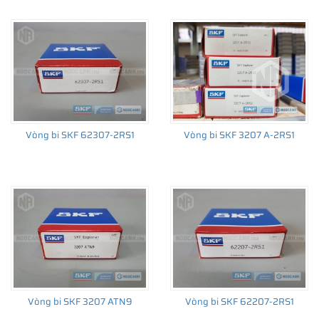
Xem thêm:
Ý nghĩa các ký hiệu trên vòng bi cầu SKF
Nếu bạn đang quan tâm tới
vòng bi 6307
của SKF nhưng chưa
Vòng bi SKF 62307-2RS1
Vòng bi SKF 3207 A-2RS1
biết lựa chọn loại nào cho phù hợp với nhu cầu của mình. Đừng
ngại, hãy liên hệ với NGOCANH.COM để được hỗ trợ kỹ thuật
miễn phí 24/24 tất cả các ngày trong tuần. Chúng tôi luôn sẵn
sàng được phục vụ bạn.
Giá bán vòng bi bạc đạn chính hãng SKF
tại NGOCANH.COM
Lấy sự hài lòng của Khách hàng làm thước đo thành công của
Vòng bi SKF 3207 ATN9
Vòng bi SKF 62207-2RS1
doanh nghiệp. NGOCANH.COM luôn cam kết
giá bán vòng bi bạc