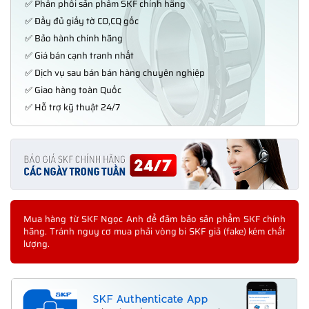
✅ Phân phối sản phẩm SKF chính hãng
✅ Đầy đủ giấy tờ CO,CQ gốc
✅ Bảo hành chính hãng
✅ Giá bán cạnh tranh nhất
✅ Dịch vụ sau bán bán hàng chuyên nghiệp
✅ Giao hàng toàn Quốc
✅ Hỗ trợ kỹ thuật 24/7
Mua hàng từ SKF Ngọc Anh để đảm bảo sản phẩm SKF chính
hãng. Tránh nguy cơ mua phải vòng bi SKF giả (fake) kém chất
lượng.