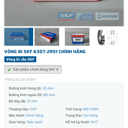
VÒNG BI SKF 6307-2RS1 CHÍNH HÃNG
Vòng bi cầu SKF
Sản phẩm chính hãng SKF ®
Thông số sản phẩm
Đường kính trong (d):
35 mm
Đường kính ngoài (D):
80 mm
Độ dày (B):
21 mm
Thương hiệu:
SKF
Tình trạng:
Mới 100%
Bảo hành:
Chính hãng
Trạng thái:
Còn hàng
Giao hàng:
Toàn quốc
Hỗ trợ kỹ thuật:
24/7