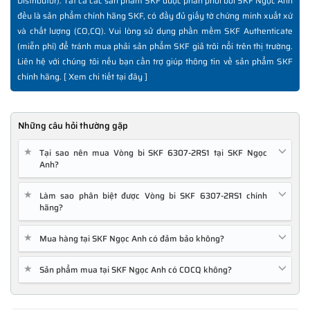
Distributor). Tất cả các sản phẩm SKF được phân phối bởi SKF Ngọc Anh
đều là sản phẩm chính hãng SKF, có đầy đủ giấy tờ chứng minh xuất xứ
và chất lượng (CO,CQ). Vui lòng sử dụng phần mềm SKF Authenticate
(miễn phí) để tránh mua phải sản phẩm SKF giả trôi nổi trên thị trường.
Liên hệ với chúng tôi nếu bạn cần trợ giúp thông tin về sản phẩm SKF
chính hãng. [
Xem chi tiết tại đây
]
Những câu hỏi thường gặp
★
Tại sao nên mua Vòng bi SKF 6307-2RS1 tại SKF Ngọc
Anh?
★
Làm sao phân biệt được Vòng bi SKF 6307-2RS1 chính
hãng?
★
Mua hàng tại SKF Ngọc Anh có đảm bảo không?
★
Sản phẩm mua tại SKF Ngọc Anh có COCQ không?