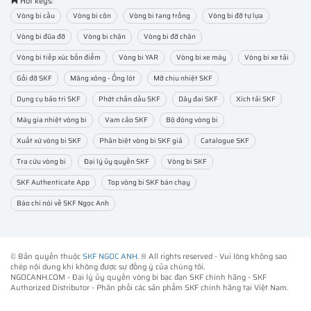
Hot keys:
Vòng bi cầu
Vòng bi côn
Vòng bi tang trống
Vòng bi đỡ tự lựa
Vòng bi đũa đỡ
Vòng bi chặn
Vòng bi đỡ chặn
Vòng bi tiếp xúc bốn điểm
Vòng bi YAR
Vòng bi xe máy
Vòng bi xe tải
Gối đỡ SKF
Măng xông - Ống lót
Mỡ chịu nhiệt SKF
Dụng cụ bảo trì SKF
Phớt chắn dầu SKF
Dây đai SKF
Xích tải SKF
Máy gia nhiệt vòng bi
Vam cảo SKF
Bộ đóng vòng bi
Xuất xứ vòng bi SKF
Phân biệt vòng bi SKF giả
Catalogue SKF
Tra cứu vòng bi
Đại lý ủy quyền SKF
Vòng bi SKF
SKF Authenticate App
Top vòng bi SKF bán chạy
Báo chí nói về SKF Ngọc Anh
© Bản quyền thuộc
SKF NGỌC ANH
. ® All rights reserved - Vui lòng không sao
chép nội dung khi không được sự đồng ý của chúng tôi.
NGOCANH.COM - Đại lý ủy quyền vòng bi bạc đạn SKF chính hãng -
SKF
Authorized Distributor
- Phân phối các sản phẩm SKF chính hãng tại Việt Nam.