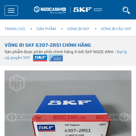
Toggle
navigation
TRANG CHỦ
SẢN PHẨM
VÒNG BI SKF
VÒNG BI CẦU SKF
VÒNG BI SKF 6307-2RS1 CHÍNH HÃNG
Sản phẩm được phân phối chính hãng ® bởi SKF NGỌC ANH -
Đại lý
uỷ quyền SKF