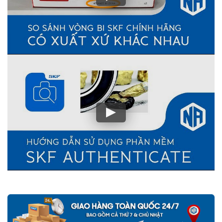
500 lần giá trị đơn hàng
nếu Khách hàng phát hiện ra hàng giả,
hàng nhái SKF từ hệ thống của NGOCANH.COM
Vòng bi bạc đạn SKF do NGOCANH.COM phân phối đều được
bảo hành chính hãng SKF Việt Nam, sản phẩm đầy đủ CO,CQ gốc
do SKF Việt Nam xác nhận. Nên khách hàng hoàn toàn yên tâm
về chất lượng và nguồn gốc sản phẩm SKF chính hãng.