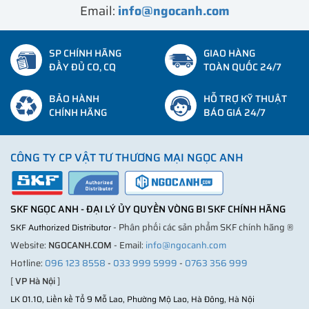
Email:
info@ngocanh.com
SP CHÍNH HÃNG
GIAO HÀNG
ĐẦY ĐỦ CO, CQ
TOÀN QUỐC 24/7
BẢO HÀNH
HỖ TRỢ KỸ THUẬT
CHÍNH HÃNG
BÁO GIÁ 24/7
CÔNG TY CP VẬT TƯ THƯƠNG MẠI NGỌC ANH
SKF NGỌC ANH - ĐẠI LÝ ỦY QUYỀN VÒNG BI SKF CHÍNH HÃNG
- Phân phối các sản phẩm SKF chính hãng ®
SKF Authorized Distributor
Website:
NGOCANH.COM
- Email:
info@ngocanh.com
Hotline:
096 123 8558
-
033 999 5999
-
0763 356 999
[
VP Hà Nội
]
LK 01.10, Liền kề Tổ 9 Mỗ Lao, Phường Mộ Lao, Hà Đông, Hà Nội