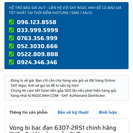
HỖ TRỢ BÁO GIÁ 24/7 - LIÊN HỆ VỚI SKF NGỌC ANH ĐỂ CÓ BÁO GIÁ
TỐT NHẤT TẠI THỜI ĐIỂM (HOTLINE / SMS / ZALO)
096.123.8558
033.999.5999
0763.356.999
052.3030.666
0522.809.888
0924.346.346
Đừng lo về giá. Bạn chỉ cần cho hàng vào giỏ và đặt hàng Online.
SKF Ngọc Anh sẽ gọi lại để tư vấn kỹ hơn!
Chúng tôi cam kết hoàn tiền gấp 500 lần nếu phát hiện hàng giả,
hàng nhái từ NGOCANH.COM - SKF Authorized Distributor.
Thông tin sản phẩm
Bản vẽ kỹ thuật
Bình luận
Vòng bi bạc đạn 6307-2RS1 chính hãng