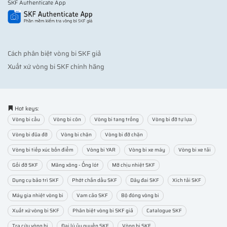
SKF Authenticate App
Cách phân biệt vòng bi SKF giả
Xuất xứ vòng bi SKF chính hãng
Hot keys:
Vòng bi cầu
Vòng bi côn
Vòng bi tang trống
Vòng bi đỡ tự lựa
Vòng bi đũa đỡ
Vòng bi chặn
Vòng bi đỡ chặn
Vòng bi tiếp xúc bốn điểm
Vòng bi YAR
Vòng bi xe máy
Vòng bi xe tải
Gối đỡ SKF
Măng xông - Ống lót
Mỡ chịu nhiệt SKF
Dụng cụ bảo trì SKF
Phớt chắn dầu SKF
Dây đai SKF
Xích tải SKF
Máy gia nhiệt vòng bi
Vam cảo SKF
Bộ đóng vòng bi
Xuất xứ vòng bi SKF
Phân biệt vòng bi SKF giả
Catalogue SKF
Tra cứu vòng bi
Đại lý ủy quyền SKF
Vòng bi SKF