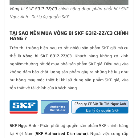
Vòng bi SKF 6312-2Z/C3
chính hãng được phân phối bởi SKF
Ngọc Anh - Đại lý ủy quyền SKF.
TẠI SAO NÊN MUA VÒNG BI SKF 6312-2Z/C3 CHÍNH
HÃNG ?
Trên thị trường hiện nay có rất nhiều sản phẩm SKF giả mà cụ
thể là
Vòng bi SKF 6312-2Z/C3
. Khách hàng không có kinh
nghiệm thường rất dễ mua phải sản phẩm SKF giả. Điều này vừa
không đảm bảo chất lượng sản phẩm gây ra những hệ lụy như
hư hỏng máy móc thiết bị khi sử dụng sản phẩm SKF giả, vừa
tổn thất về tài chính của Khách hàng.
SKF Ngọc Anh
- Phân phối uỷ quyền sản phẩm SKF chính hãng
tại Việt Nam (
SKF Authorized Distributor
). Ngoài việc cung cấp