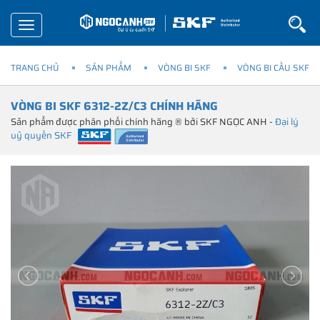
Toggle
navigation
TRANG CHỦ
SẢN PHẨM
VÒNG BI SKF
VÒNG BI CẦU SKF
VÒNG BI SKF 6312-2Z/C3 CHÍNH HÃNG
Sản phẩm được phân phối chính hãng ® bởi SKF NGỌC ANH -
Đại lý
uỷ quyền SKF