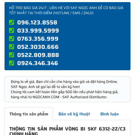
HỖ TRỢ BÁO GIÁ 24/7 - LIÊN HỆ VỚI SKF NGỌC ANH ĐỂ CÓ BÁO GIÁ
TỐT NHẤT TẠI THỜI ĐIỂM (HOTLINE / SMS / ZALO)
096.123.8558
033.999.5999
0763.356.999
052.3030.666
0522.809.888
0924.346.346
Đừng lo về giá. Bạn chỉ cần cho hàng vào giỏ và đặt hàng Online.
SKF Ngọc Anh sẽ gọi lại để tư vấn kỹ hơn!
Chúng tôi cam kết hoàn tiền gấp 500 lần nếu phát hiện hàng giả,
hàng nhái từ NGOCANH.COM - SKF Authorized Distributor.
Thông tin sản phẩm
Bản vẽ kỹ thuật
Bình luận
THÔNG TIN SẢN PHẨM VÒNG BI SKF 6312-2Z/C3
CHÍNH HÃNG