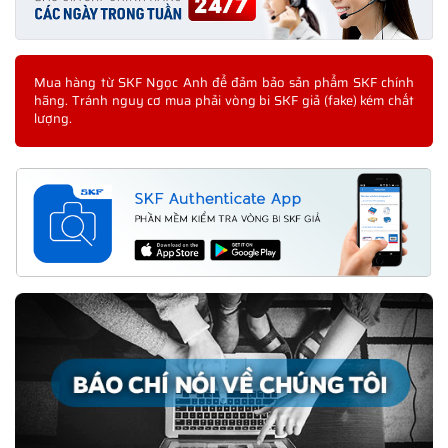
Mua hàng từ SKF Ngọc Anh để đảm bảo sản phẩm SKF chính
hãng. Tránh nguy cơ mua phải vòng bi SKF giả (fake) kém chất
lượng.