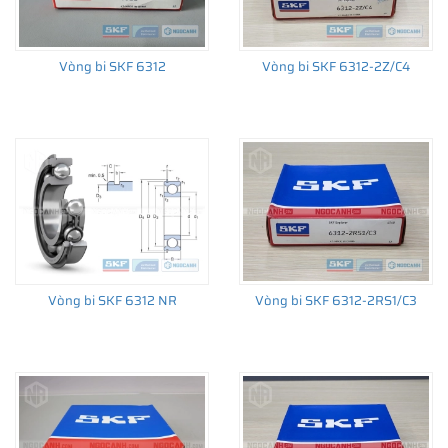
Vòng bi SKF 6312
Vòng bi SKF 6312-2Z/C4
THÔNG TIN HỮU ÍCH
•
Vòng bi SKF chính hãng, Những lưu ý cơ bản trước khi mua hàng
•
Xuất xứ vòng bi SKF chính hãng ở đâu?
•
Chất lượng vòng bi SKF chính hãng
Vòng bi SKF 6312 NR
Vòng bi SKF 6312-2RS1/C3