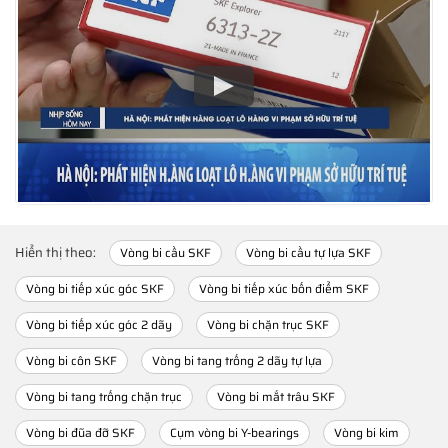
Hiển thị theo:
Vòng bi cầu SKF
Vòng bi cầu tự lựa SKF
Vòng bi tiếp xúc góc SKF
Vòng bi tiếp xúc bốn điểm SKF
Vòng bi tiếp xúc góc 2 dãy
Vòng bi chặn trục SKF
Vòng bi côn SKF
Vòng bi tang trống 2 dãy tự lựa
Vòng bi tang trống chặn trục
Vòng bi mắt trâu SKF
Vòng bi đũa đỡ SKF
Cụm vòng bi Y-bearings
Vòng bi kim