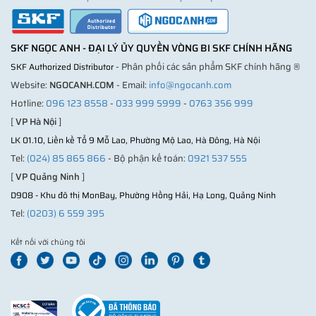
SKF NGỌC ANH - ĐẠI LÝ ỦY QUYỀN VÒNG BI SKF CHÍNH HÃNG
- Phân phối các sản phẩm SKF chính hãng ®
SKF Authorized Distributor
Website:
NGOCANH.COM
- Email:
info@ngocanh.com
Hotline:
096 123 8558
-
033 999 5999
-
0763 356 999
[
VP Hà Nội
]
LK 01.10, Liền kề Tổ 9 Mỗ Lao, Phường Mộ Lao, Hà Đông, Hà Nội
Tel:
(024) 85 865 866
- Bộ phận kế toán:
0921 537 555
[
VP Quảng Ninh
]
D908 - Khu đô thị MonBay, Phường Hồng Hải, Hạ Long, Quảng Ninh
Tel:
(0203) 6 559 395
Kết nối với chúng tôi