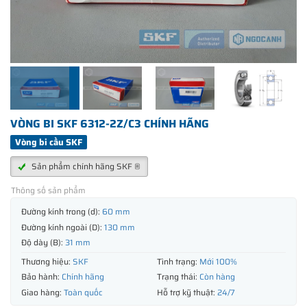
VÒNG BI SKF 6312-2Z/C3 CHÍNH HÃNG
Vòng bi cầu SKF
Sản phẩm chính hãng SKF ®
Thông số sản phẩm
Đường kính trong (d):
60 mm
Đường kính ngoài (D):
130 mm
Độ dày (B):
31 mm
Thương hiệu:
SKF
Tình trạng:
Mới 100%
Bảo hành:
Chính hãng
Trạng thái:
Còn hàng
Giao hàng:
Toàn quốc
Hỗ trợ kỹ thuật:
24/7