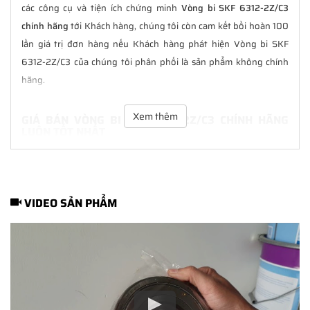
các công cụ và tiện ích chứng minh
Vòng bi SKF 6312-2Z/C3
chính hãng
tới Khách hàng, chúng tôi còn cam kết bồi hoàn 100
lần giá trị đơn hàng nếu Khách hàng phát hiện Vòng bi SKF
6312-2Z/C3 của chúng tôi phân phối là sản phẩm không chính
hãng.
Xem thêm
GIÁ BÁN VÒNG BI SKF 6312-2Z/C3 CHÍNH HÃNG
LUÔN TỐT NHẤT
Tại
NGOCANH.COM
giá bán Vòng bi SKF 6312-2Z/C3 luôn là tốt
nhất với nhiều ưu đãi kèm theo và các dịch vụ hẫu mãi sau bán
hàng. Chúng tôi cam kết luôn đồng hành cùng Khách hàng
VIDEO SẢN PHẨM
trong suốt quá trình sử dụng các sản phẩm SKF chính hãng.
CHẾ ĐỘ BẢO HÀNH VÒNG BI SKF 6312-2Z/C3
CHÍNH HÃNG
Tất cả các sản phẩm SKF chính hãng do
SKF Ngọc Anh
phân
phối đều được bảo hành chính hãng theo đúng tiêu chuẩn bảo