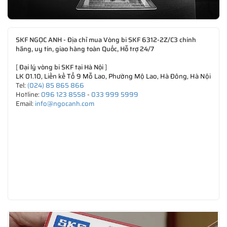
SKF NGỌC ANH - Địa chỉ mua Vòng bi SKF 6312-2Z/C3 chính
hãng, uy tín, giao hàng toàn Quốc, Hỗ trợ 24/7
[
Đại lý vòng bi SKF tại Hà Nội
]
LK 01.10, Liền kề Tổ 9 Mỗ Lao, Phường Mộ Lao, Hà Đông, Hà Nội
Tel:
(024) 85 865 866
Hotline:
096 123 8558
-
033 999 5999
Email:
info@ngocanh.com