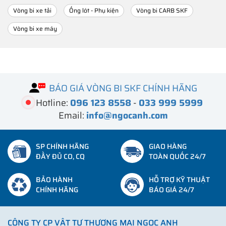
Vòng bi xe tải
Ống lót - Phụ kiện
Vòng bi CARB SKF
Vòng bi xe máy
BÁO GIÁ VÒNG BI SKF CHÍNH HÃNG
Hotline:
096 123 8558
-
033 999 5999
Email:
info@ngocanh.com
SP CHÍNH HÃNG
GIAO HÀNG
ĐẦY ĐỦ CO, CQ
TOÀN QUỐC 24/7
BẢO HÀNH
HỖ TRỢ KỸ THUẬT
CHÍNH HÃNG
BÁO GIÁ 24/7
CÔNG TY CP VẬT TƯ THƯƠNG MẠI NGỌC ANH