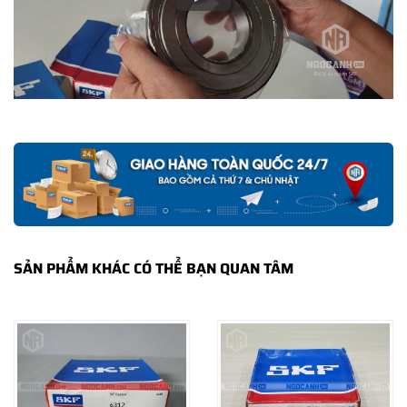
hành của nhà sản xuất.
CÁCH NHẬN BIẾT VÀ PHÂN BIỆT VÒNG BI SKF
6312-2Z/C3 CHÍNH HÃNG
Mua hàng tại các đại lý ủy quyền của SKF để yên tâm về nguồn
gốc của sản phẩm. Ngoài ra bạn cũng có thể tự kiểm tra và phân
biệt các sản phẩm SKF chính hãng bằng các cách sau:
✅
Những cách phân biệt vòng bi SKF giả bằng mắt thường
✅
SKF Authenticate, Phần mềm kiểm tra vòng bi SKF giả
✅
Cảnh báo của chuyên gia SKF về vòng bi SKF giả
SẢN PHẨM KHÁC CÓ THỂ BẠN QUAN TÂM