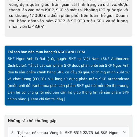
vòng đệm, quản lý bôi trơn, giám sát tình trạng và dịch vụ. Được
thành lập vào năm 1907, SKF có mặt tại khoảng 129 quốc gia và
có khoảng 17.000 địa điểm phân phối trên toàn thế giới. Doanh
thu hàng năm vào năm 2022 là 96,933 triệu SEK và số lượng
nhân viên là 42,641.
Tại sao bạn nên mua hàng từ NGOCANH.COM
SKF Ngọc Anh là Đại lý ủy quyền SKF tại Việt Nam (SKF Authorized
Distributor). Tất cả các sản phẩm SKF được phân phối bởi SKF Ngọc Anh
đều là sản phẩm chính hãng SKF, có đầy đủ giấy tờ chứng minh xuất xứ
và chất lượng (CO,CQ). Vui lòng sử dụng phần mềm SKF Authenticate
(miễn phí) để tránh mua phải sản phẩm SKF giả trôi nổi trên thị trường.
Liên hệ với chúng tôi nếu bạn cần trợ giúp thông tin về sản phẩm SKF
chính hãng. [
Xem chi tiết tại đây
]
Những câu hỏi thường gặp
★
Tại sao nên mua Vòng bi SKF 6312-2Z/C3 tại SKF Ngọc