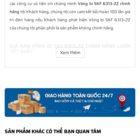
các công cụ và tiện ích chứng minh
Vòng bi SKF 6313-2Z chính
hãng
tới Khách hàng, chúng tôi còn cam kết bồi hoàn 100 lần giá
trị đơn hàng nếu Khách hàng phát hiện Vòng bi SKF 6313-2Z
của chúng tôi phân phối là sản phẩm không chính hãng.
GIÁ BÁN VÒNG BI SKF 6313-2Z CHÍNH HÃNG LUÔN
TỐT NHẤT
Xem thêm
Tại
NGOCANH.COM
giá bán Vòng bi SKF 6313-2Z luôn là tốt nhất
với nhiều ưu đãi kèm theo và các dịch vụ hẫu mãi sau bán hàng.
Chúng tôi cam kết luôn đồng hành cùng Khách hàng trong suốt
quá trình sử dụng các sản phẩm SKF chính hãng.
CHẾ ĐỘ BẢO HÀNH VÒNG BI SKF 6313-2Z CHÍNH
HÃNG
Tất cả các sản phẩm SKF chính hãng do
SKF Ngọc Anh
phân
phối đều được bảo hành chính hãng theo đúng tiêu chuẩn bảo
SẢN PHẨM KHÁC CÓ THỂ BẠN QUAN TÂM
hành của nhà sản xuất.