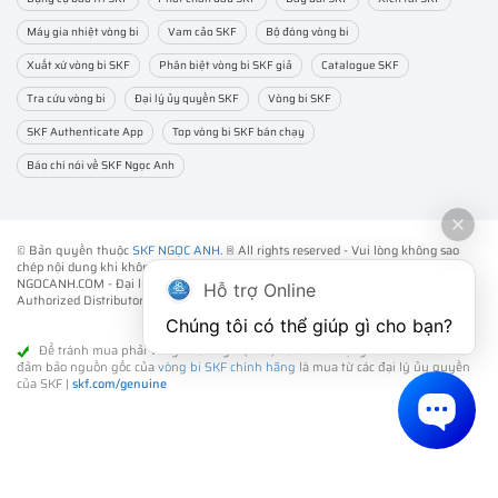
Máy gia nhiệt vòng bi
Vam cảo SKF
Bộ đóng vòng bi
Xuất xứ vòng bi SKF
Phân biệt vòng bi SKF giả
Catalogue SKF
Tra cứu vòng bi
Đại lý ủy quyền SKF
Vòng bi SKF
SKF Authenticate App
Top vòng bi SKF bán chạy
Báo chí nói về SKF Ngọc Anh
© Bản quyền thuộc
SKF NGỌC ANH
. ® All rights reserved - Vui lòng không sao
chép nội dung khi không được sự đồng ý của chúng tôi.
NGOCANH.COM - Đại lý ủy quyền vòng bi bạc đạn SKF chính hãng -
SKF
Hỗ trợ Online
Authorized Distributor
- Phân phối các sản phẩm SKF chính hãng tại Việt Nam.
Chúng tôi có thể giúp gì cho bạn?
Để tránh mua phải vòng bi SKF giả (fake) kém chất lượng. Cách tốt nhất để
đảm bảo nguồn gốc của
vòng bi SKF chính hãng
là mua từ các đại lý ủy quyền
của SKF |
skf.com/genuine