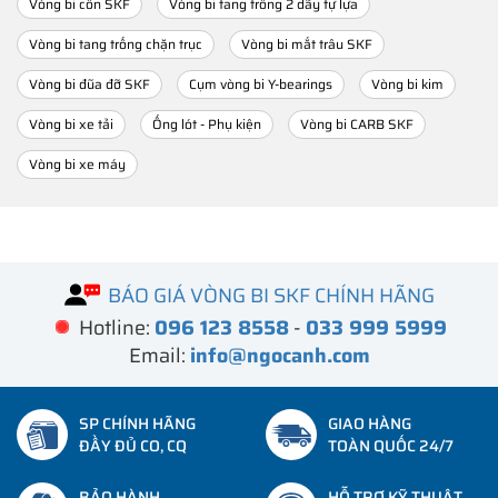
Vòng bi côn SKF
Vòng bi tang trống 2 dãy tự lựa
Vòng bi tang trống chặn trục
Vòng bi mắt trâu SKF
Vòng bi đũa đỡ SKF
Cụm vòng bi Y-bearings
Vòng bi kim
Vòng bi xe tải
Ống lót - Phụ kiện
Vòng bi CARB SKF
Vòng bi xe máy
BÁO GIÁ VÒNG BI SKF CHÍNH HÃNG
Hotline:
096 123 8558
-
033 999 5999
Email:
info@ngocanh.com
SP CHÍNH HÃNG
GIAO HÀNG
ĐẦY ĐỦ CO, CQ
TOÀN QUỐC 24/7
BẢO HÀNH
HỖ TRỢ KỸ THUẬT