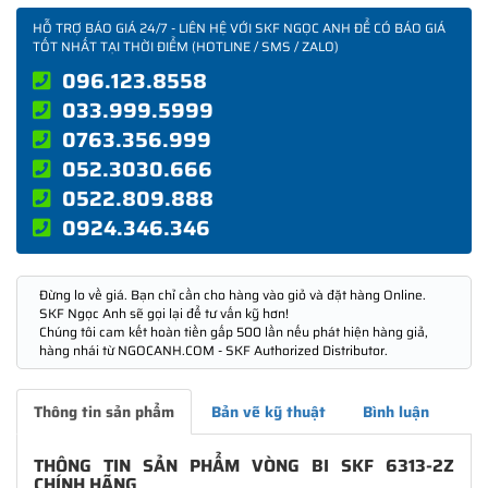
HỖ TRỢ BÁO GIÁ 24/7 - LIÊN HỆ VỚI SKF NGỌC ANH ĐỂ CÓ BÁO GIÁ
TỐT NHẤT TẠI THỜI ĐIỂM (HOTLINE / SMS / ZALO)
096.123.8558
033.999.5999
0763.356.999
052.3030.666
0522.809.888
0924.346.346
Đừng lo về giá. Bạn chỉ cần cho hàng vào giỏ và đặt hàng Online.
SKF Ngọc Anh sẽ gọi lại để tư vấn kỹ hơn!
Chúng tôi cam kết hoàn tiền gấp 500 lần nếu phát hiện hàng giả,
hàng nhái từ NGOCANH.COM - SKF Authorized Distributor.
Thông tin sản phẩm
Bản vẽ kỹ thuật
Bình luận
THÔNG TIN SẢN PHẨM VÒNG BI SKF 6313-2Z
CHÍNH HÃNG