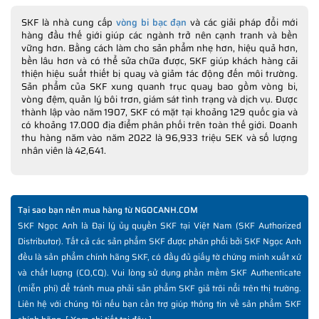
SKF là nhà cung cấp
vòng bi bạc đạn
và các giải pháp đổi mới
hàng đầu thế giới giúp các ngành trở nên cạnh tranh và bền
vững hơn. Bằng cách làm cho sản phẩm nhẹ hơn, hiệu quả hơn,
bền lâu hơn và có thể sửa chữa được, SKF giúp khách hàng cải
thiện hiệu suất thiết bị quay và giảm tác động đến môi trường.
Sản phẩm của SKF xung quanh trục quay bao gồm vòng bi,
vòng đệm, quản lý bôi trơn, giám sát tình trạng và dịch vụ. Được
thành lập vào năm 1907, SKF có mặt tại khoảng 129 quốc gia và
có khoảng 17.000 địa điểm phân phối trên toàn thế giới. Doanh
thu hàng năm vào năm 2022 là 96,933 triệu SEK và số lượng
nhân viên là 42,641.
Tại sao bạn nên mua hàng từ NGOCANH.COM
SKF Ngọc Anh là Đại lý ủy quyền SKF tại Việt Nam (SKF Authorized
Distributor). Tất cả các sản phẩm SKF được phân phối bởi SKF Ngọc Anh
đều là sản phẩm chính hãng SKF, có đầy đủ giấy tờ chứng minh xuất xứ
và chất lượng (CO,CQ). Vui lòng sử dụng phần mềm SKF Authenticate
(miễn phí) để tránh mua phải sản phẩm SKF giả trôi nổi trên thị trường.
Liên hệ với chúng tôi nếu bạn cần trợ giúp thông tin về sản phẩm SKF