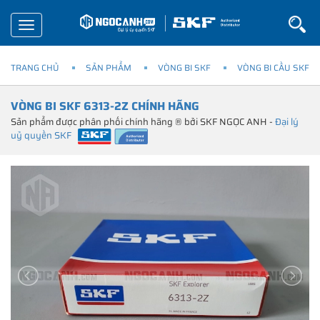
Toggle
navigation
TRANG CHỦ
SẢN PHẨM
VÒNG BI SKF
VÒNG BI CẦU SKF
VÒNG BI SKF 6313-2Z CHÍNH HÃNG
Sản phẩm được phân phối chính hãng ® bởi SKF NGỌC ANH -
Đại lý
uỷ quyền SKF