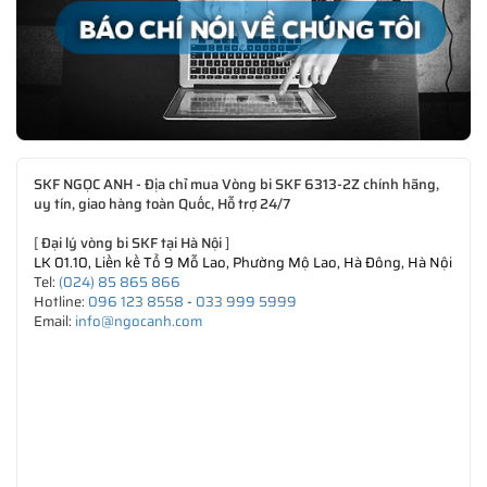
SKF NGỌC ANH - Địa chỉ mua Vòng bi SKF 6313-2Z chính hãng,
uy tín, giao hàng toàn Quốc, Hỗ trợ 24/7
[
Đại lý vòng bi SKF tại Hà Nội
]
LK 01.10, Liền kề Tổ 9 Mỗ Lao, Phường Mộ Lao, Hà Đông, Hà Nội
Tel:
(024) 85 865 866
Hotline:
096 123 8558
-
033 999 5999
Email:
info@ngocanh.com