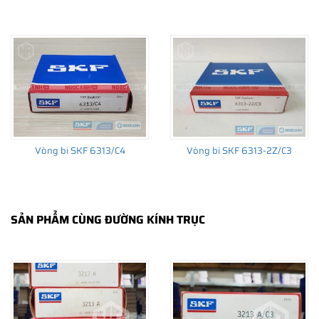
THÔNG TIN HỮU ÍCH
•
Vòng bi SKF chính hãng, Những lưu ý cơ bản trước khi mua hàng
•
Xuất xứ vòng bi SKF chính hãng ở đâu?
•
Chất lượng vòng bi SKF chính hãng
Vòng bi SKF 6313/C4
Vòng bi SKF 6313-2Z/C3
SẢN PHẨM CÙNG ĐƯỜNG KÍNH TRỤC