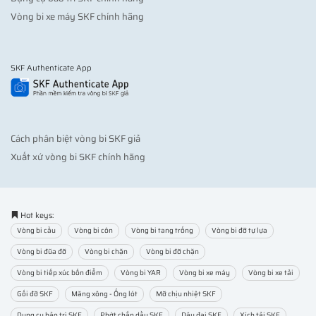
Vòng bi xe máy SKF chính hãng
SKF Authenticate App
Cách phân biệt vòng bi SKF giả
Xuất xứ vòng bi SKF chính hãng
Hot keys:
Vòng bi cầu
Vòng bi côn
Vòng bi tang trống
Vòng bi đỡ tự lựa
Vòng bi đũa đỡ
Vòng bi chặn
Vòng bi đỡ chặn
Vòng bi tiếp xúc bốn điểm
Vòng bi YAR
Vòng bi xe máy
Vòng bi xe tải
Gối đỡ SKF
Măng xông - Ống lót
Mỡ chịu nhiệt SKF
Dụng cụ bảo trì SKF
Phớt chắn dầu SKF
Dây đai SKF
Xích tải SKF