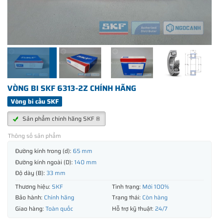
VÒNG BI SKF 6313-2Z CHÍNH HÃNG
Vòng bi cầu SKF
Sản phẩm chính hãng SKF ®
Thông số sản phẩm
Đường kính trong (d):
65 mm
Đường kính ngoài (D):
140 mm
Độ dày (B):
33 mm
Thương hiệu:
SKF
Tình trạng:
Mới 100%
Bảo hành:
Chính hãng
Trạng thái:
Còn hàng
Giao hàng:
Toàn quốc
Hỗ trợ kỹ thuật:
24/7