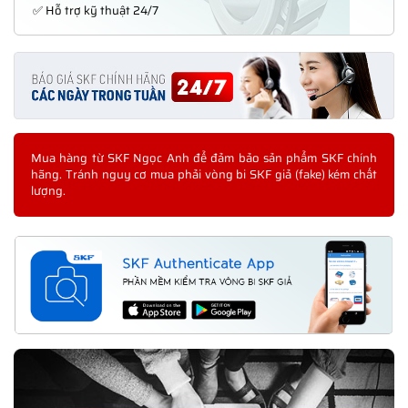
✅ Hỗ trợ kỹ thuật 24/7
Mua hàng từ SKF Ngọc Anh để đảm bảo sản phẩm SKF chính
hãng. Tránh nguy cơ mua phải vòng bi SKF giả (fake) kém chất
lượng.