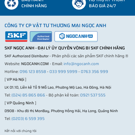
CHÍNH HÃNG
BÁO GIÁ 24/7
CÔNG TY CP VẬT TƯ THƯƠNG MẠI NGỌC ANH
SKF NGỌC ANH - ĐẠI LÝ ỦY QUYỀN VÒNG BI SKF CHÍNH HÃNG
- Phân phối các sản phẩm SKF chính hãng ®
SKF Authorized Distributor
Website:
NGOCANH.COM
- Email:
info@ngocanh.com
Hotline:
096 123 8558
-
033 999 5999
-
0763 356 999
[
VP Hà Nội
]
LK 01.10, Liền kề Tổ 9 Mỗ Lao, Phường Mộ Lao, Hà Đông, Hà Nội
Tel:
(024) 85 865 866
- Bộ phận kế toán:
0921 537 555
[
VP Quảng Ninh
]
D908 - Khu đô thị MonBay, Phường Hồng Hải, Hạ Long, Quảng Ninh
Tel:
(0203) 6 559 395
Kết nối với chúng tôi