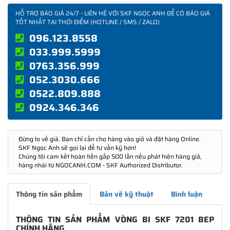
HỖ TRỢ BÁO GIÁ 24/7 - LIÊN HỆ VỚI SKF NGỌC ANH ĐỂ CÓ BÁO GIÁ
TỐT NHẤT TẠI THỜI ĐIỂM (HOTLINE / SMS / ZALO)
096.123.8558
033.999.5999
0763.356.999
052.3030.666
0522.809.888
0924.346.346
Đừng lo về giá. Bạn chỉ cần cho hàng vào giỏ và đặt hàng Online.
SKF Ngọc Anh sẽ gọi lại để tư vấn kỹ hơn!
Chúng tôi cam kết hoàn tiền gấp 500 lần nếu phát hiện hàng giả,
hàng nhái từ NGOCANH.COM - SKF Authorized Distributor.
Thông tin sản phẩm
Bản vẽ kỹ thuật
Bình luận
THÔNG TIN SẢN PHẨM VÒNG BI SKF 7201 BEP
CHÍNH HÃNG