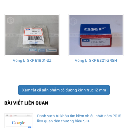
THÔNG TIN HỮU ÍCH
•
Vòng bi SKF chính hãng, Những lưu ý cơ bản trước khi mua hàng
•
Xuất xứ vòng bi SKF chính hãng ở đâu?
•
Chất lượng vòng bi SKF chính hãng
Vòng bi SKF 61901-2Z
Vòng bi SKF 6201-2RSH
Xem tất cả sản phẩm có đường kính trục 12 mm
BÀI VIẾT LIÊN QUAN
Danh sách từ khóa tìm kiếm nhiều nhất năm 2018
liên quan đến thương hiệu SKF