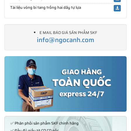
Tài liệu vòng bi tang trống hai dãy tự lựa
E MAIL BÁO GIÁ SẢN PHẨM SKF
info@ngocanh.com
✅ Phân phối sản phẩm SKF chính hãng
✅ Đầy đủ giấy tờ CO,CQ gốc