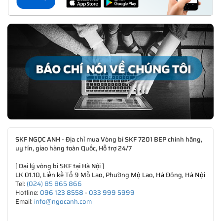
SKF NGỌC ANH - Địa chỉ mua Vòng bi SKF 7201 BEP chính hãng,
uy tín, giao hàng toàn Quốc, Hỗ trợ 24/7
[
Đại lý vòng bi SKF tại Hà Nội
]
LK 01.10, Liền kề Tổ 9 Mỗ Lao, Phường Mộ Lao, Hà Đông, Hà Nội
Tel:
(024) 85 865 866
Hotline:
096 123 8558
-
033 999 5999
Email:
info@ngocanh.com