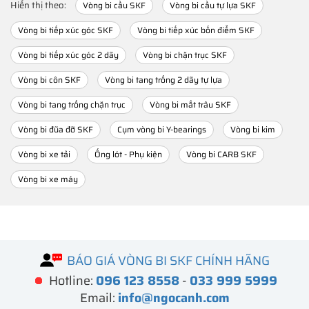
Hiển thị theo:
Vòng bi cầu SKF
Vòng bi cầu tự lựa SKF
Vòng bi tiếp xúc góc SKF
Vòng bi tiếp xúc bốn điểm SKF
Vòng bi tiếp xúc góc 2 dãy
Vòng bi chặn trục SKF
Vòng bi côn SKF
Vòng bi tang trống 2 dãy tự lựa
Vòng bi tang trống chặn trục
Vòng bi mắt trâu SKF
Vòng bi đũa đỡ SKF
Cụm vòng bi Y-bearings
Vòng bi kim
Vòng bi xe tải
Ống lót - Phụ kiện
Vòng bi CARB SKF
Vòng bi xe máy
BÁO GIÁ VÒNG BI SKF CHÍNH HÃNG
Hotline:
096 123 8558
-
033 999 5999
Email:
info@ngocanh.com