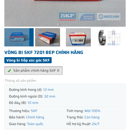
VÒNG BI SKF 7201 BEP CHÍNH HÃNG
Vòng bi tiếp xúc góc SKF
Sản phẩm chính hãng SKF ®
Thông số sản phẩm
Đường kính trong (d):
12 mm
Đường kính ngoài (D):
32 mm
Độ dày (B):
10 mm
Thương hiệu:
SKF
Tình trạng:
Mới 100%
Bảo hành:
Chính hãng
Trạng thái:
Còn hàng
Giao hàng:
Toàn quốc
Hỗ trợ kỹ thuật:
24/7