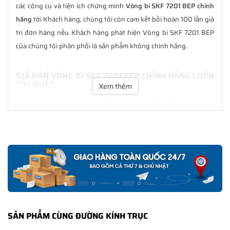
các công cụ và tiện ích chứng minh
Vòng bi SKF 7201 BEP chính
hãng
tới Khách hàng, chúng tôi còn cam kết bồi hoàn 100 lần giá
trị đơn hàng nếu Khách hàng phát hiện Vòng bi SKF 7201 BEP
của chúng tôi phân phối là sản phẩm không chính hãng.
GIÁ BÁN VÒNG BI SKF 7201 BEP CHÍNH HÃNG LUÔN
TỐT NHẤT
Xem thêm
Tại
NGOCANH.COM
giá bán Vòng bi SKF 7201 BEP luôn là tốt
nhất với nhiều ưu đãi kèm theo và các dịch vụ hẫu mãi sau bán
hàng. Chúng tôi cam kết luôn đồng hành cùng Khách hàng
trong suốt quá trình sử dụng các sản phẩm SKF chính hãng.
CHẾ ĐỘ BẢO HÀNH VÒNG BI SKF 7201 BEP CHÍNH
HÃNG
Tất cả các sản phẩm SKF chính hãng do
SKF Ngọc Anh
phân
phối đều được bảo hành chính hãng theo đúng tiêu chuẩn bảo
SẢN PHẨM CÙNG ĐƯỜNG KÍNH TRỤC
hành của nhà sản xuất.