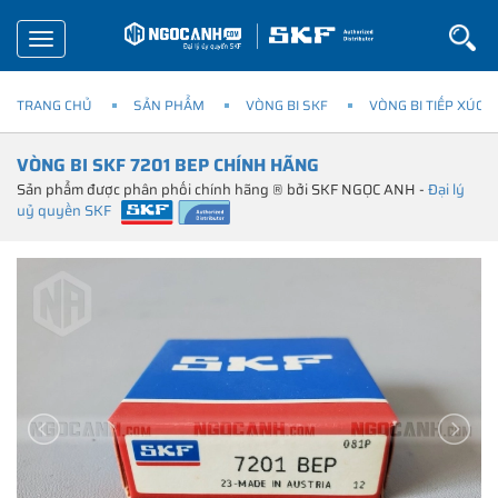
Toggle
navigation
TRANG CHỦ
SẢN PHẨM
VÒNG BI SKF
VÒNG BI TIẾP XÚC 
VÒNG BI SKF 7201 BEP CHÍNH HÃNG
Sản phẩm được phân phối chính hãng ® bởi SKF NGỌC ANH -
Đại lý
uỷ quyền SKF