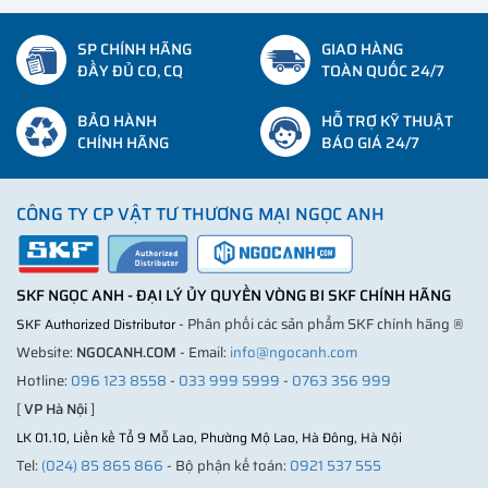
SP CHÍNH HÃNG
GIAO HÀNG
ĐẦY ĐỦ CO, CQ
TOÀN QUỐC 24/7
BẢO HÀNH
HỖ TRỢ KỸ THUẬT
CHÍNH HÃNG
BÁO GIÁ 24/7
CÔNG TY CP VẬT TƯ THƯƠNG MẠI NGỌC ANH
SKF NGỌC ANH - ĐẠI LÝ ỦY QUYỀN VÒNG BI SKF CHÍNH HÃNG
- Phân phối các sản phẩm SKF chính hãng ®
SKF Authorized Distributor
Website:
NGOCANH.COM
- Email:
info@ngocanh.com
Hotline:
096 123 8558
-
033 999 5999
-
0763 356 999
[
VP Hà Nội
]
LK 01.10, Liền kề Tổ 9 Mỗ Lao, Phường Mộ Lao, Hà Đông, Hà Nội
Tel:
(024) 85 865 866
- Bộ phận kế toán:
0921 537 555