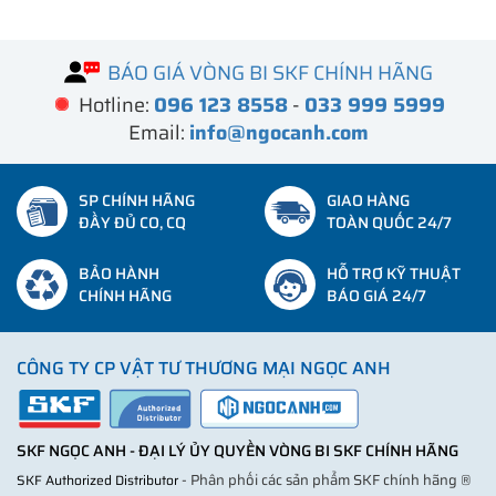
BÁO GIÁ VÒNG BI SKF CHÍNH HÃNG
Hotline:
096 123 8558
-
033 999 5999
Email:
info@ngocanh.com
SP CHÍNH HÃNG
GIAO HÀNG
ĐẦY ĐỦ CO, CQ
TOÀN QUỐC 24/7
BẢO HÀNH
HỖ TRỢ KỸ THUẬT
CHÍNH HÃNG
BÁO GIÁ 24/7
CÔNG TY CP VẬT TƯ THƯƠNG MẠI NGỌC ANH
SKF NGỌC ANH - ĐẠI LÝ ỦY QUYỀN VÒNG BI SKF CHÍNH HÃNG
- Phân phối các sản phẩm SKF chính hãng ®
SKF Authorized Distributor