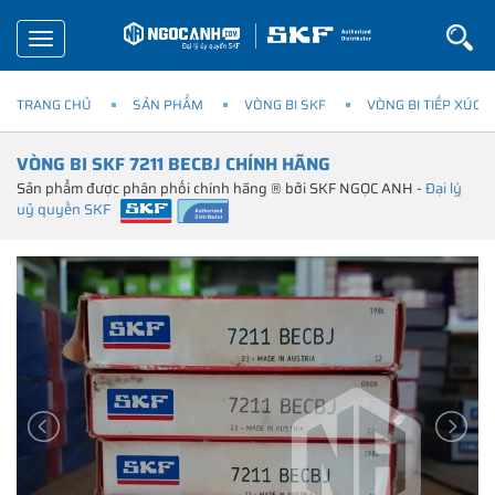
Toggle
navigation
TRANG CHỦ
SẢN PHẨM
VÒNG BI SKF
VÒNG BI TIẾP XÚC 
VÒNG BI SKF 7211 BECBJ CHÍNH HÃNG
Sản phẩm được phân phối chính hãng ® bởi SKF NGỌC ANH -
Đại lý
uỷ quyền SKF