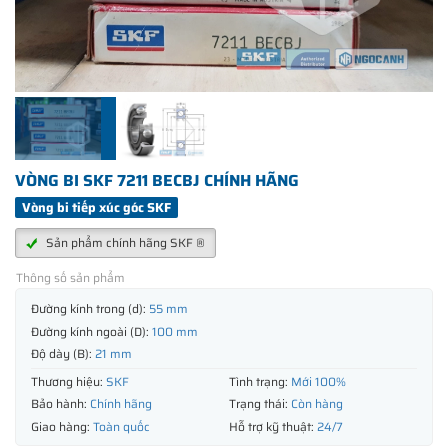
VÒNG BI SKF 7211 BECBJ CHÍNH HÃNG
Vòng bi tiếp xúc góc SKF
Sản phẩm chính hãng SKF ®
Thông số sản phẩm
Đường kính trong (d):
55 mm
Đường kính ngoài (D):
100 mm
Độ dày (B):
21 mm
Thương hiệu:
SKF
Tình trạng:
Mới 100%
Bảo hành:
Chính hãng
Trạng thái:
Còn hàng
Giao hàng:
Toàn quốc
Hỗ trợ kỹ thuật:
24/7