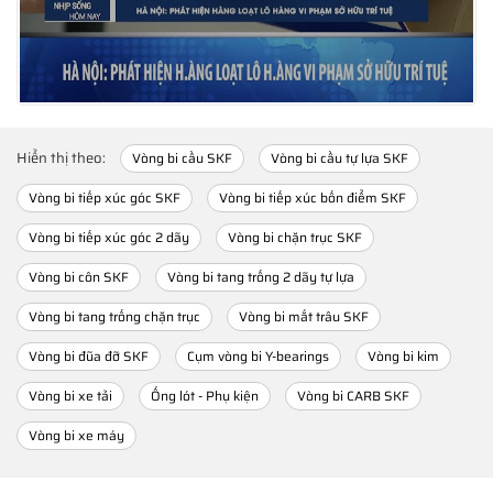
Hiển thị theo:
Vòng bi cầu SKF
Vòng bi cầu tự lựa SKF
Vòng bi tiếp xúc góc SKF
Vòng bi tiếp xúc bốn điểm SKF
Vòng bi tiếp xúc góc 2 dãy
Vòng bi chặn trục SKF
Vòng bi côn SKF
Vòng bi tang trống 2 dãy tự lựa
Vòng bi tang trống chặn trục
Vòng bi mắt trâu SKF
Vòng bi đũa đỡ SKF
Cụm vòng bi Y-bearings
Vòng bi kim
Vòng bi xe tải
Ống lót - Phụ kiện
Vòng bi CARB SKF
Vòng bi xe máy