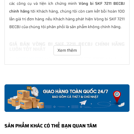
các công cụ và tiện ích chứng minh
Vòng bi SKF 7211 BECBJ
chính hãng
tới Khách hàng, chúng tôi còn cam kết bồi hoàn 100
lần giá trị đơn hàng nếu Khách hàng phát hiện Vòng bi SKF 7211
BECBJ của chúng tôi phân phối là sản phẩm không chính hãng.
GIÁ BÁN VÒNG BI SKF 7211 BECBJ CHÍNH HÃNG
LUÔN TỐT NHẤT
Xem thêm
Tại
NGOCANH.COM
giá bán Vòng bi SKF 7211 BECBJ luôn là tốt
nhất với nhiều ưu đãi kèm theo và các dịch vụ hẫu mãi sau bán
hàng. Chúng tôi cam kết luôn đồng hành cùng Khách hàng
trong suốt quá trình sử dụng các sản phẩm SKF chính hãng.
CHẾ ĐỘ BẢO HÀNH VÒNG BI SKF 7211 BECBJ CHÍNH
HÃNG
Tất cả các sản phẩm SKF chính hãng do
SKF Ngọc Anh
phân
phối đều được bảo hành chính hãng theo đúng tiêu chuẩn bảo
SẢN PHẨM KHÁC CÓ THỂ BẠN QUAN TÂM
hành của nhà sản xuất.