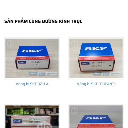
SẢN PHẨM CÙNG ĐƯỜNG KÍNH TRỤC
THÔNG TIN HỮU ÍCH
•
Vòng bi SKF chính hãng, Những lưu ý cơ bản trước khi mua hàng
•
Xuất xứ vòng bi SKF chính hãng ở đâu?
•
Chất lượng vòng bi SKF chính hãng
Vòng bi SKF 3211 A
Vòng bi SKF 3311 A/C3