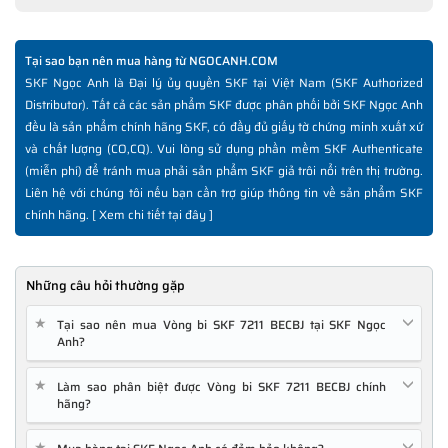
Tại sao bạn nên mua hàng từ NGOCANH.COM
SKF Ngọc Anh là Đại lý ủy quyền SKF tại Việt Nam (SKF Authorized
Distributor). Tất cả các sản phẩm SKF được phân phối bởi SKF Ngọc Anh
đều là sản phẩm chính hãng SKF, có đầy đủ giấy tờ chứng minh xuất xứ
và chất lượng (CO,CQ). Vui lòng sử dụng phần mềm SKF Authenticate
(miễn phí) để tránh mua phải sản phẩm SKF giả trôi nổi trên thị trường.
Liên hệ với chúng tôi nếu bạn cần trợ giúp thông tin về sản phẩm SKF
chính hãng. [
Xem chi tiết tại đây
]
Những câu hỏi thường gặp
★
Tại sao nên mua Vòng bi SKF 7211 BECBJ tại SKF Ngọc
Anh?
★
Làm sao phân biệt được Vòng bi SKF 7211 BECBJ chính
hãng?
★