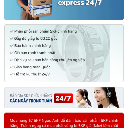
✅ Phân phối sản phẩm SKF chính hãng
✅ Đầy đủ giấy tờ CO,CQ gốc
✅ Bảo hành chính hãng
✅ Giá bán cạnh tranh nhất
✅ Dịch vụ sau bán bán hàng chuyên nghiệp
✅ Giao hàng toàn Quốc
✅ Hỗ trợ kỹ thuật 24/7
Mua hàng từ SKF Ngọc Anh để đảm bảo sản phẩm SKF chính
hãng. Tránh nguy cơ mua phải vòng bi SKF giả (fake) kém chất