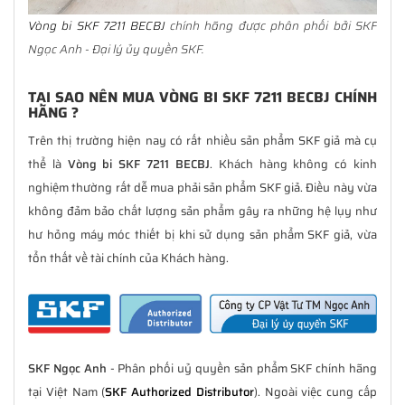
Vòng bi SKF 7211 BECBJ
chính hãng được phân phối bởi SKF
Ngọc Anh - Đại lý ủy quyền SKF.
TẠI SAO NÊN MUA VÒNG BI SKF 7211 BECBJ CHÍNH
HÃNG ?
Trên thị trường hiện nay có rất nhiều sản phẩm SKF giả mà cụ
thể là
Vòng bi SKF 7211 BECBJ
. Khách hàng không có kinh
nghiệm thường rất dễ mua phải sản phẩm SKF giả. Điều này vừa
không đảm bảo chất lượng sản phẩm gây ra những hệ lụy như
hư hỏng máy móc thiết bị khi sử dụng sản phẩm SKF giả, vừa
tổn thất về tài chính của Khách hàng.
SKF Ngọc Anh
- Phân phối uỷ quyền sản phẩm SKF chính hãng
tại Việt Nam (
SKF Authorized Distributor
). Ngoài việc cung cấp