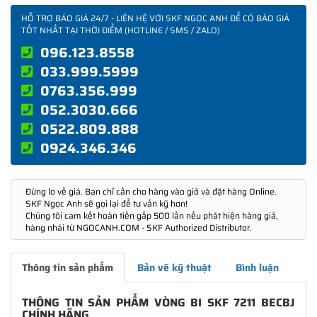
HỖ TRỢ BÁO GIÁ 24/7 - LIÊN HỆ VỚI SKF NGỌC ANH ĐỂ CÓ BÁO GIÁ
TỐT NHẤT TẠI THỜI ĐIỂM (HOTLINE / SMS / ZALO)
096.123.8558
033.999.5999
0763.356.999
052.3030.666
0522.809.888
0924.346.346
Đừng lo về giá. Bạn chỉ cần cho hàng vào giỏ và đặt hàng Online.
SKF Ngọc Anh sẽ gọi lại để tư vấn kỹ hơn!
Chúng tôi cam kết hoàn tiền gấp 500 lần nếu phát hiện hàng giả,
hàng nhái từ NGOCANH.COM - SKF Authorized Distributor.
Thông tin sản phẩm
Bản vẽ kỹ thuật
Bình luận
THÔNG TIN SẢN PHẨM VÒNG BI SKF 7211 BECBJ
CHÍNH HÃNG