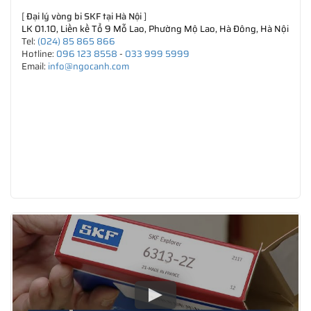
[
Đại lý vòng bi SKF tại Hà Nội
]
LK 01.10, Liền kề Tổ 9 Mỗ Lao, Phường Mộ Lao, Hà Đông, Hà Nội
Tel:
(024) 85 865 866
Hotline:
096 123 8558
-
033 999 5999
Email:
info@ngocanh.com