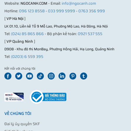
Website:
NGOCANH.COM
- Email:
info@ngocanh.com
Hotline:
096 123 8558
-
033 999 5999
-
0763 356 999
[
VP Hà Nội
]
LK 01.10, Liền kề Tổ 9 Mỗ Lao, Phường Mộ Lao, Hà Đông, Hà Nội
Tel:
(024) 85 865 866
- Bộ phận kế toán:
0921 537 555
[
VP Quảng Ninh
]
D908 - Khu đô thị MonBay, Phường Hồng Hải, Hạ Long, Quảng Ninh
Tel:
(0203) 6 559 395
Kết nối với chúng tôi
VỀ CHÚNG TÔI
Đại lý ủy quyền SKF