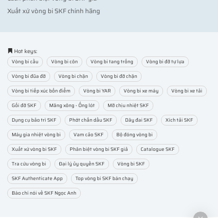
Xuất xứ vòng bi SKF chính hãng
Hot keys:
Vòng bi cầu
Vòng bi côn
Vòng bi tang trống
Vòng bi đỡ tự lựa
Vòng bi đũa đỡ
Vòng bi chặn
Vòng bi đỡ chặn
Vòng bi tiếp xúc bốn điểm
Vòng bi YAR
Vòng bi xe máy
Vòng bi xe tải
Gối đỡ SKF
Măng xông - Ống lót
Mỡ chịu nhiệt SKF
Dụng cụ bảo trì SKF
Phớt chắn dầu SKF
Dây đai SKF
Xích tải SKF
Máy gia nhiệt vòng bi
Vam cảo SKF
Bộ đóng vòng bi
Xuất xứ vòng bi SKF
Phân biệt vòng bi SKF giả
Catalogue SKF
Tra cứu vòng bi
Đại lý ủy quyền SKF
Vòng bi SKF
SKF Authenticate App
Top vòng bi SKF bán chạy
Báo chí nói về SKF Ngọc Anh