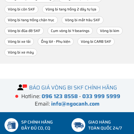
Vòng bi côn SKF
Vòng bi tang trống 2 dãy tự lựa
Vòng bi tang trống chặn trục
Vòng bi mắt trâu SKF
Vòng bi đũa đỡ SKF
Cụm vòng bi Y-bearings
Vòng bi kim
Vòng bi xe tải
Ống lót - Phụ kiện
Vòng bi CARB SKF
Vòng bi xe máy
BÁO GIÁ VÒNG BI SKF CHÍNH HÃNG
Hotline:
096 123 8558
-
033 999 5999
Email:
info@ngocanh.com
SP CHÍNH HÃNG
GIAO HÀNG
ĐẦY ĐỦ CO, CQ
TOÀN QUỐC 24/7