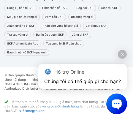
Dụng cụ bảo trì SKF
Phớt chắn dầu SKF
Dây đai SKF
Xích tải SKF
Máy gia nhiệt vòng bi
Vam cảo SKF
Bộ đóng vòng bi
Xuất xứ vòng bi SKF
Phân biệt vòng bi SKF giả
Catalogue SKF
Tra cứu vòng bi
Đại lý ủy quyền SKF
Vòng bi SKF
SKF Authenticate App
Top vòng bi SKF bán chạy
Báo chí nói về SKF Ngọc Anh
Hỗ trợ Online
© Bản quyền thuộc
SKF NGỌC ANH
. ® All rights reserved - Vui lòng không sao
chép nội dung khi không được sự đồng ý của chúng tôi.
Chúng tôi có thể giúp gì cho bạn?
NGOCANH.COM - Đại lý ủy quyền vòng bi bạc đạn SKF chính hãng -
SKF
Authorized Distributor
- Phân phối các sản phẩm SKF chính hãng tại Việt Nam.
Để tránh mua phải vòng bi SKF giả (fake) kém chất lượng. Cách tốt nhất để
đảm bảo nguồn gốc của
vòng bi SKF chính hãng
là mua từ các đại lý ủy quyền
của SKF |
skf.com/genuine