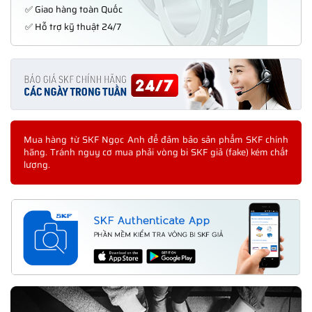
✅ Giao hàng toàn Quốc
✅ Hỗ trợ kỹ thuật 24/7
Mua hàng từ SKF Ngọc Anh để đảm bảo sản phẩm SKF chính
hãng. Tránh nguy cơ mua phải vòng bi SKF giả (fake) kém chất
lượng.