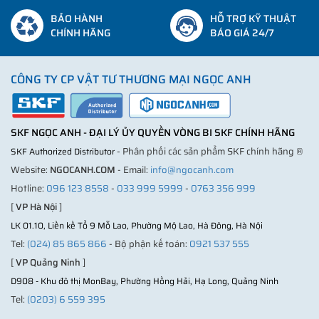
BẢO HÀNH
HỖ TRỢ KỸ THUẬT
CHÍNH HÃNG
BÁO GIÁ 24/7
CÔNG TY CP VẬT TƯ THƯƠNG MẠI NGỌC ANH
SKF NGỌC ANH - ĐẠI LÝ ỦY QUYỀN VÒNG BI SKF CHÍNH HÃNG
- Phân phối các sản phẩm SKF chính hãng ®
SKF Authorized Distributor
Website:
NGOCANH.COM
- Email:
info@ngocanh.com
Hotline:
096 123 8558
-
033 999 5999
-
0763 356 999
[
VP Hà Nội
]
LK 01.10, Liền kề Tổ 9 Mỗ Lao, Phường Mộ Lao, Hà Đông, Hà Nội
Tel:
(024) 85 865 866
- Bộ phận kế toán:
0921 537 555
[
VP Quảng Ninh
]
D908 - Khu đô thị MonBay, Phường Hồng Hải, Hạ Long, Quảng Ninh
Tel:
(0203) 6 559 395