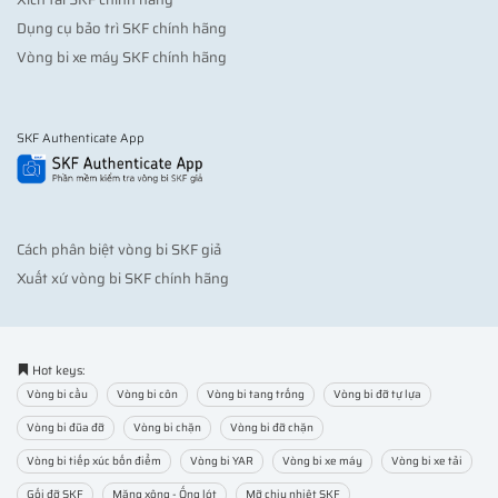
Dụng cụ bảo trì SKF chính hãng
Vòng bi xe máy SKF chính hãng
SKF Authenticate App
Cách phân biệt vòng bi SKF giả
Xuất xứ vòng bi SKF chính hãng
Hot keys:
Vòng bi cầu
Vòng bi côn
Vòng bi tang trống
Vòng bi đỡ tự lựa
Vòng bi đũa đỡ
Vòng bi chặn
Vòng bi đỡ chặn
Vòng bi tiếp xúc bốn điểm
Vòng bi YAR
Vòng bi xe máy
Vòng bi xe tải
Gối đỡ SKF
Măng xông - Ống lót
Mỡ chịu nhiệt SKF