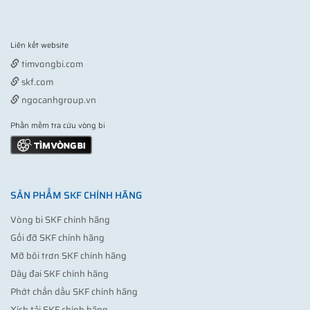
Liên kết website
Vợt pickleball
timvongbi.com
skf.com
ngocanhgroup.vn
Phần mềm tra cứu vòng bi
SẢN PHẨM SKF CHÍNH HÃNG
Vòng bi SKF chính hãng
Gối đỡ SKF chính hãng
Mỡ bôi trơn SKF chính hãng
Dây đai SKF chính hãng
Phớt chắn dầu SKF chính hãng
Xích tải SKF chính hãng