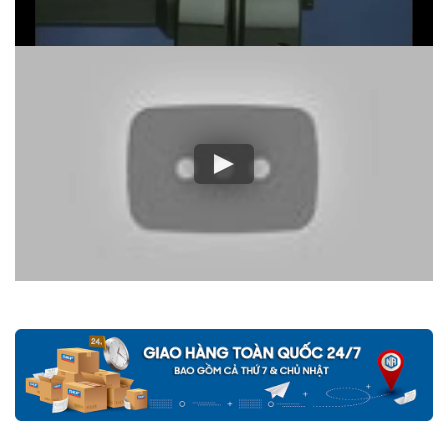
Mua hàng tại các đại lý ủy quyền của SKF để yên tâm về nguồn
gốc của sản phẩm. Ngoài ra bạn cũng có thể tự kiểm tra và phân
biệt các sản phẩm SKF chính hãng bằng các cách sau:
✅
Những cách phân biệt vòng bi SKF giả bằng mắt thường
✅
SKF Authenticate, Phần mềm kiểm tra vòng bi SKF giả
✅
Cảnh báo của chuyên gia SKF về vòng bi SKF giả