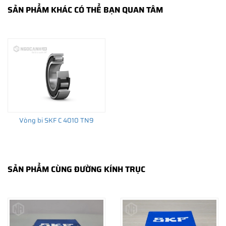
SẢN PHẨM KHÁC CÓ THỂ BẠN QUAN TÂM
THÔNG TIN HỮU ÍCH
•
Vòng bi SKF chính hãng, Những lưu ý cơ bản trước khi mua hàng
•
Xuất xứ vòng bi SKF chính hãng ở đâu?
•
Chất lượng vòng bi SKF chính hãng
Vòng bi SKF C 4010 TN9
SẢN PHẨM CÙNG ĐƯỜNG KÍNH TRỤC