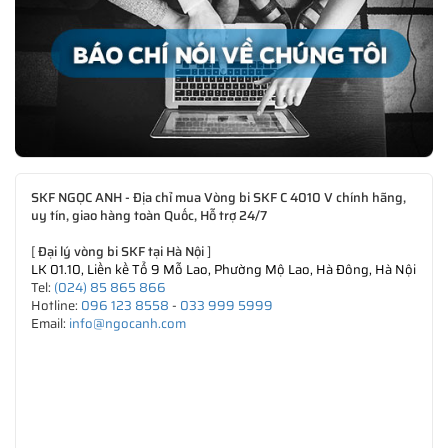
SKF NGỌC ANH - Địa chỉ mua Vòng bi SKF C 4010 V chính hãng,
uy tín, giao hàng toàn Quốc, Hỗ trợ 24/7
[
Đại lý vòng bi SKF tại Hà Nội
]
LK 01.10, Liền kề Tổ 9 Mỗ Lao, Phường Mộ Lao, Hà Đông, Hà Nội
Tel:
(024) 85 865 866
Hotline:
096 123 8558
-
033 999 5999
Email:
info@ngocanh.com