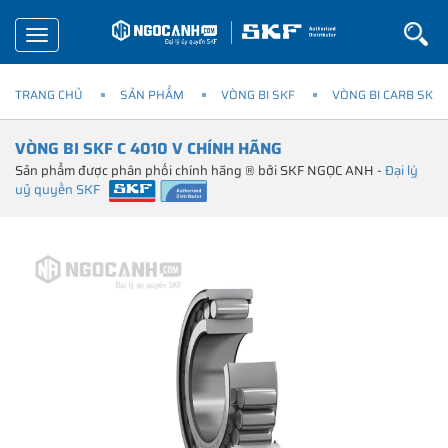
Toggle
navigation
TRANG CHỦ
SẢN PHẨM
VÒNG BI SKF
VÒNG BI CARB SKF
VÒNG BI SKF C 4010 V CHÍNH HÃNG
Sản phẩm được phân phối chính hãng ® bởi SKF NGỌC ANH -
Đại lý
uỷ quyền SKF