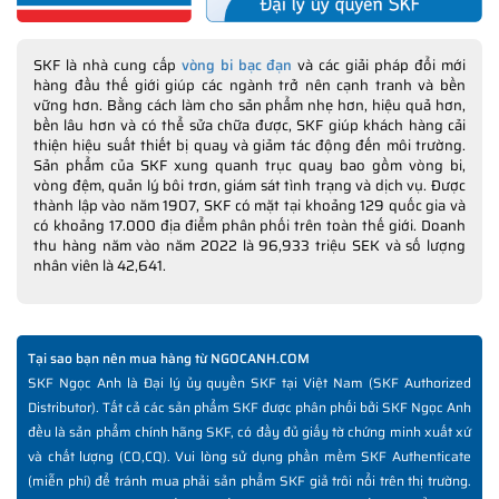
SKF là nhà cung cấp
vòng bi bạc đạn
và các giải pháp đổi mới
hàng đầu thế giới giúp các ngành trở nên cạnh tranh và bền
vững hơn. Bằng cách làm cho sản phẩm nhẹ hơn, hiệu quả hơn,
bền lâu hơn và có thể sửa chữa được, SKF giúp khách hàng cải
thiện hiệu suất thiết bị quay và giảm tác động đến môi trường.
Sản phẩm của SKF xung quanh trục quay bao gồm vòng bi,
vòng đệm, quản lý bôi trơn, giám sát tình trạng và dịch vụ. Được
thành lập vào năm 1907, SKF có mặt tại khoảng 129 quốc gia và
có khoảng 17.000 địa điểm phân phối trên toàn thế giới. Doanh
thu hàng năm vào năm 2022 là 96,933 triệu SEK và số lượng
nhân viên là 42,641.
Tại sao bạn nên mua hàng từ NGOCANH.COM
SKF Ngọc Anh là Đại lý ủy quyền SKF tại Việt Nam (SKF Authorized
Distributor). Tất cả các sản phẩm SKF được phân phối bởi SKF Ngọc Anh
đều là sản phẩm chính hãng SKF, có đầy đủ giấy tờ chứng minh xuất xứ
và chất lượng (CO,CQ). Vui lòng sử dụng phần mềm SKF Authenticate
(miễn phí) để tránh mua phải sản phẩm SKF giả trôi nổi trên thị trường.