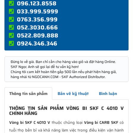
096.123.8558
033.999.5999
0763.356.999
052.3030.666
0522.809.888
0924.346.346
Đừng lo về giá. Bạn chỉ cần cho hàng vào giỏ và đặt hàng Online.
SKF Ngọc Anh sẽ gọi lại để tư vấn kỹ hơn!
Chúng tôi cam kết hoàn tiền gấp 500 lần nếu phát hiện hàng giả,
hàng nhái từ NGOCANH.COM - SKF Authorized Distributor.
Thông tin sản phẩm
Bản vẽ kỹ thuật
Bình luận
THÔNG TIN SẢN PHẨM VÒNG BI SKF C 4010 V
CHÍNH HÃNG
Vòng bi SKF C 4010 V
thuộc chủng loại
Vòng bi CARB SKF
có
tuổi thọ bền bỉ và khả năng làm việc trong điều kiện vận hành