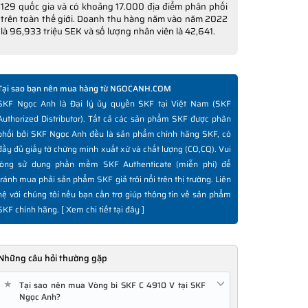
129 quốc gia và có khoảng 17.000 địa điểm phân phối
trên toàn thế giới. Doanh thu hàng năm vào năm 2022
là 96,933 triệu SEK và số lượng nhân viên là 42,641.
Tại sao bạn nên mua hàng từ NGOCANH.COM
SKF Ngọc Anh là Đại lý ủy quyền SKF tại Việt Nam (SKF
Authorized Distributor). Tất cả các sản phẩm SKF được phân
phối bởi SKF Ngọc Anh đều là sản phẩm chính hãng SKF, có
đầy đủ giấy tờ chứng minh xuất xứ và chất lượng (CO,CQ). Vui
lòng sử dụng phần mềm SKF Authenticate (miễn phí) để
tránh mua phải sản phẩm SKF giả trôi nổi trên thị trường. Liên
hệ với chúng tôi nếu bạn cần trợ giúp thông tin về sản phẩm
SKF chính hãng. [
Xem chi tiết tại đây
]
Những câu hỏi thường gặp
★
Tại sao nên mua Vòng bi SKF C 4910 V tại SKF
Ngọc Anh?