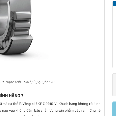
KF Ngọc Anh - Đại lý ủy quyền SKF.
HÍNH HÃNG ?
ả mà cụ thể là
Vòng bi SKF C 4910 V
. Khách hàng không có kinh
ều này vừa không đảm bảo chất lượng sản phẩm gây ra những hệ