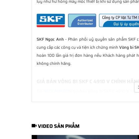
lụy như hư hỏng máy móc thiết bị khi sử dụng sản phẩm
SKF Ngọc Anh
- Phân phối uỷ quyền sản phẩm SKF ch
cung cấp các công cụ và tiện ích chứng minh
Vòng bi S
hoàn 100 lần giá trị đơn hàng nếu Khách hàng phát h
không chính hãng.
GIÁ BÁN VÒNG BI SKF C 4910 V CHÍNH HÃN
Tại
NGOCANH.COM
giá bán Vòng bi SKF C 4910 V luôn l
bán hàng. Chúng tôi cam kết luôn đồng hành cùng Kh
hãng.
CHẾ ĐỘ BẢO HÀNH VÒNG BI SKF C 4910 V 
VIDEO SẢN PHẨM
Tất cả các sản phẩm SKF chính hãng do
SKF Ngọc Anh