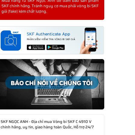
Mua hàng từ SKF Ngọc Anh để đảm bảo sản phẩm
SKF chính hãng. Tránh nguy cơ mua phải vòng bi SKF
giả (fake) kém chất lượng.
SKF NGỌC ANH - Địa chỉ mua Vòng bi SKF C 4910 V
chính hãng, uy tín, giao hàng toàn Quốc, Hỗ trợ 24/7