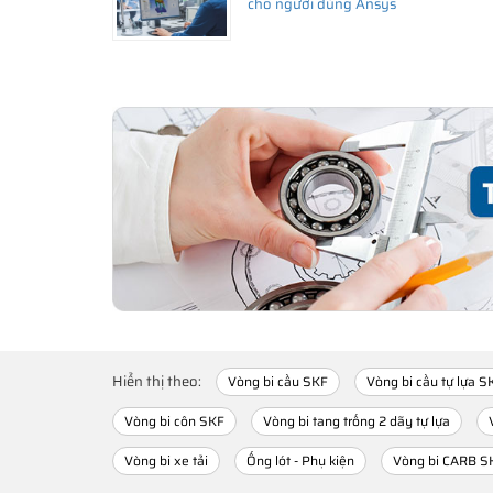
cho người dùng Ansys
Hiển thị theo:
Vòng bi cầu SKF
Vòng bi cầu tự lựa S
Vòng bi côn SKF
Vòng bi tang trống 2 dãy tự lựa
Vòng bi xe tải
Ống lót - Phụ kiện
Vòng bi CARB S