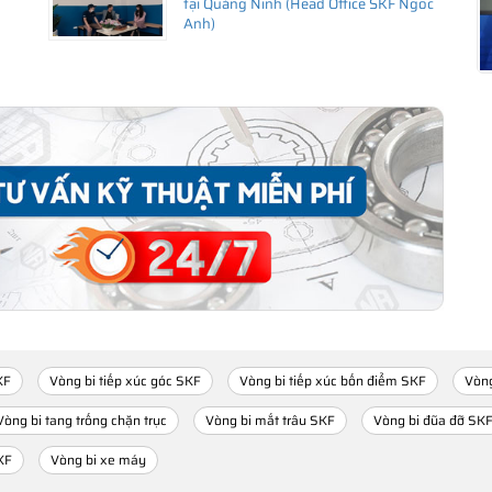
tại Quảng Ninh (Head Office SKF Ngoc
Anh)
KF
Vòng bi tiếp xúc góc SKF
Vòng bi tiếp xúc bốn điểm SKF
Vòng
Vòng bi tang trống chặn trục
Vòng bi mắt trâu SKF
Vòng bi đũa đỡ SK
KF
Vòng bi xe máy