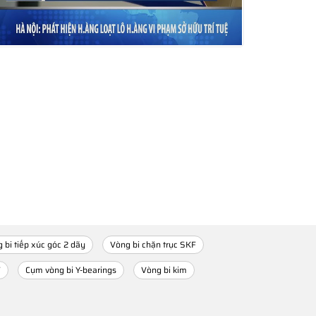
 bi tiếp xúc góc 2 dãy
Vòng bi chặn trục SKF
F
Cụm vòng bi Y-bearings
Vòng bi kim