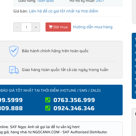
Giao hàng:
Toàn quốc
Hỗ trợ kỹ thuật:
24/7
Giá bán:
Liên hệ để có giá tốt nhất tại thời điểm
Hướng dẫn mua hàng
-
+
Đặt mua
Bảo hành chính hãng trên toàn quốc
Giao hàng toàn quốc tất cả các ngày trong tuần
 BÁO GIÁ TỐT NHẤT TẠI THỜI ĐIỂM (HOTLINE / SMS / ZALO)
99.5999
0763.356.999
809.888
0924.346.346
nline. SKF Ngọc Anh sẽ gọi lại để tư vấn kỹ hơn!
ng giả, hàng nhái từ NGOCANH.COM - SKF Authorized Distributor.