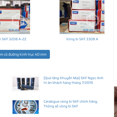
i SKF 3208 A-2Z
Vòng bi SKF 3308 A
ẩm có đường kính trục 40 mm
[Quà tặng Khuyến Mại] SKF Ngọc Anh
ua hàng
tri ân khách hàng tháng 7/2019
Catalogue vòng bi SKF chính hãng,
Thông số vòng bi SKF