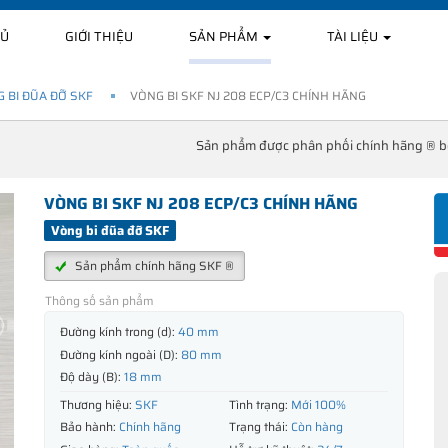
HỦ
GIỚI THIỆU
SẢN PHẨM
TÀI LIỆU
 BI ĐŨA ĐỠ SKF
VÒNG BI SKF NJ 208 ECP/C3 CHÍNH HÃNG
Sản phẩm được phân phối chính hãng ® 
VÒNG BI SKF NJ 208 ECP/C3 CHÍNH HÃNG
Vòng bi đũa đỡ SKF
Sản phẩm chính hãng SKF ®
Thông số sản phẩm
Đường kính trong (d):
40 mm
Đường kính ngoài (D):
80 mm
Độ dày (B):
18 mm
Thương hiệu:
SKF
Tình trạng:
Mới 100%
Bảo hành:
Chính hãng
Trạng thái:
Còn hàng