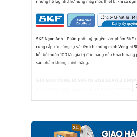
những hệ lụy như hư hỏng máy móc thiết bị khi sử dụng
SKF Ngọc Anh
- Phân phối uỷ quyền sản phẩm SKF ch
cung cấp các công cụ và tiện ích chứng minh
Vòng bi S
kết bồi hoàn 100 lần giá trị đơn hàng nếu Khách hàng
sản phẩm không chính hãng.
GIÁ BÁN VÒNG BI SKF NJ 208 ECP/C3 CHÍ
Tại
NGOCANH.COM
giá bán Vòng bi SKF NJ 208 ECP/C3 l
sau bán hàng. Chúng tôi cam kết luôn đồng hành cù
chính hãng.
CHẾ ĐỘ BẢO HÀNH VÒNG BI SKF NJ 208 EC
Tất cả các sản phẩm SKF chính hãng do
SKF Ngọc Anh