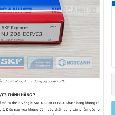
 bởi SKF Ngọc Anh - Đại lý ủy quyền SKF.
/C3 CHÍNH HÃNG ?
ả mà cụ thể là
Vòng bi SKF NJ 208 ECP/C3
. Khách hàng không có
giả. Điều này vừa không đảm bảo chất lượng sản phẩm gây ra