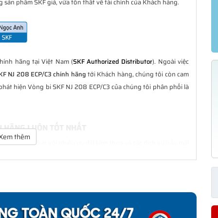
 sản phẩm SKF giả, vừa tổn thất về tài chính của Khách hàng.
ính hãng tại Việt Nam (
SKF Authorized Distributor
). Ngoài việc
KF NJ 208 ECP/C3 chính hãng
tới Khách hàng, chúng tôi còn cam
 phát hiện Vòng bi SKF NJ 208 ECP/C3 của chúng tôi phân phối là
NH HÃNG LUÔN TỐT NHẤT
Xem thêm
uôn là tốt nhất với nhiều ưu đãi kèm theo và các dịch vụ hẫu mãi
ng Khách hàng trong suốt quá trình sử dụng các sản phẩm SKF
P/C3 CHÍNH HÃNG
phân phối đều được bảo hành chính hãng theo đúng tiêu chuẩn