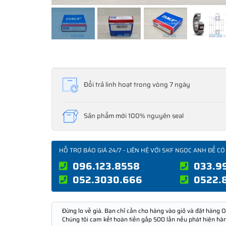
Đổi trả linh hoạt trong vòng 7 ngày
Sản phẩm mới 100% nguyên seal
HỖ TRỢ BÁO GIÁ 24/7 - LIÊN HỆ VỚI SKF NGỌC ANH ĐỂ CÓ
096.123.8558
033.9
052.3030.666
0522.
Đừng lo về giá. Bạn chỉ cần cho hàng vào giỏ và đặt hàng O
Chúng tôi cam kết hoàn tiền gấp 500 lần nếu phát hiện hà