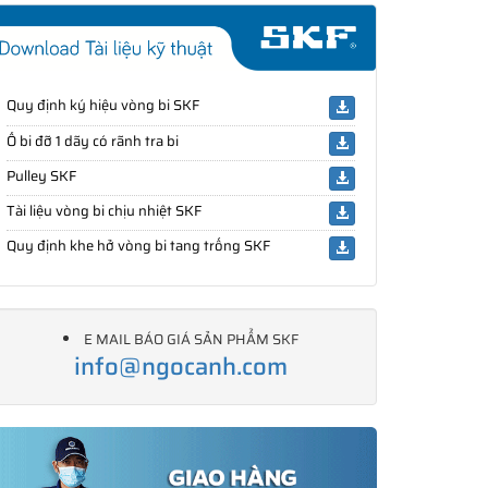
Quy định ký hiệu vòng bi SKF
Ổ bi đỡ 1 dãy có rãnh tra bi
Pulley SKF
Tài liệu vòng bi chịu nhiệt SKF
Quy định khe hở vòng bi tang trống SKF
E MAIL BÁO GIÁ SẢN PHẨM SKF
info@ngocanh.com