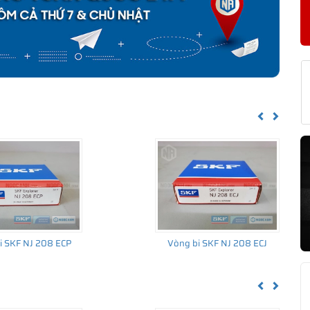
KF NJ 208 ECP/C3 CHÍNH HÃNG
về nguồn gốc của sản phẩm. Ngoài ra bạn cũng có thể tự kiểm tra
h sau:
Previous
Next
i SKF NJ 208 ECP
Vòng bi SKF NJ 208 ECJ
Previous
Next