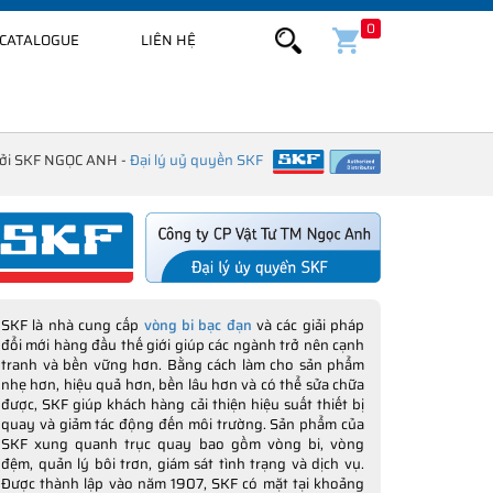
0
CATALOGUE
LIÊN HỆ
bởi SKF NGỌC ANH -
Đại lý uỷ quyền SKF
SKF là nhà cung cấp
vòng bi bạc đạn
và các giải pháp
đổi mới hàng đầu thế giới giúp các ngành trở nên cạnh
tranh và bền vững hơn. Bằng cách làm cho sản phẩm
nhẹ hơn, hiệu quả hơn, bền lâu hơn và có thể sửa chữa
được, SKF giúp khách hàng cải thiện hiệu suất thiết bị
quay và giảm tác động đến môi trường. Sản phẩm của
SKF xung quanh trục quay bao gồm vòng bi, vòng
đệm, quản lý bôi trơn, giám sát tình trạng và dịch vụ.
Được thành lập vào năm 1907, SKF có mặt tại khoảng