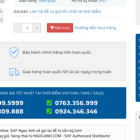
Giao hàng:
Toàn quốc
Hỗ trợ kỹ thuật:
24/7
Giá bán:
Liên hệ để có giá tốt nhất tại thời điểm
Hướng dẫn mua hàng
-
+
Đặt mua
Bảo hành chính hãng trên toàn quốc
Giao hàng toàn quốc tất cả các ngày trong tuần
 BÁO GIÁ TỐT NHẤT TẠI THỜI ĐIỂM (HOTLINE / SMS / ZALO)
99.5999
0763.356.999
809.888
0924.346.346
nline. SKF Ngọc Anh sẽ gọi lại để tư vấn kỹ hơn!
ng giả, hàng nhái từ NGOCANH.COM - SKF Authorized Distributor.