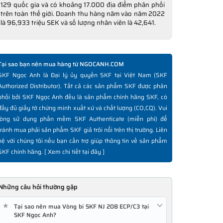
129 quốc gia và có khoảng 17.000 địa điểm phân phối
trên toàn thế giới. Doanh thu hàng năm vào năm 2022
là 96,933 triệu SEK và số lượng nhân viên là 42,641.
Tại sao bạn nên mua hàng từ NGOCANH.COM
SKF Ngọc Anh là Đại lý ủy quyền SKF tại Việt Nam (SKF
Authorized Distributor). Tất cả các sản phẩm SKF được phân
phối bởi SKF Ngọc Anh đều là sản phẩm chính hãng SKF, có
đầy đủ giấy tờ chứng minh xuất xứ và chất lượng (CO,CQ). Vui
lòng sử dụng phần mềm SKF Authenticate (miễn phí) để
tránh mua phải sản phẩm SKF giả trôi nổi trên thị trường. Liên
hệ với chúng tôi nếu bạn cần trợ giúp thông tin về sản phẩm
SKF chính hãng. [
Xem chi tiết tại đây
]
Những câu hỏi thường gặp
★
Tại sao nên mua Vòng bi SKF NJ 208 ECP/C3 tại
SKF Ngọc Anh?