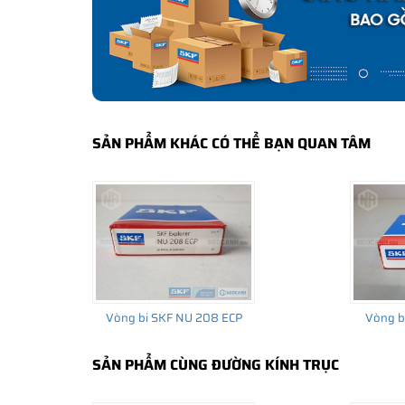
bảo hành của nhà sản xuất.
CÁCH NHẬN BIẾT VÀ PHÂN BIỆT VÒNG BI S
Mua hàng tại các đại lý ủy quyền của SKF để yên tâm 
và phân biệt các sản phẩm SKF chính hãng bằng các các
✅
Những cách phân biệt vòng bi SKF giả bằng mắt thường
SẢN PHẨM KHÁC CÓ THỂ BẠN QUAN TÂM
✅
SKF Authenticate, Phần mềm kiểm tra vòng bi SKF giả
✅
Cảnh báo của chuyên gia SKF về vòng bi SKF giả
Vòng bi SKF NU 208 ECP
Vòng b
SẢN PHẨM CÙNG ĐƯỜNG KÍNH TRỤC