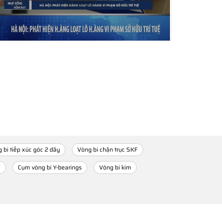
 bi tiếp xúc góc 2 dãy
Vòng bi chặn trục SKF
F
Cụm vòng bi Y-bearings
Vòng bi kim