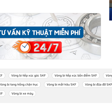
KF
Vòng bi tiếp xúc góc SKF
Vòng bi tiếp xúc bốn điểm SKF
Vòng
Vòng bi tang trống chặn trục
Vòng bi mắt trâu SKF
Vòng bi đũa đỡ SK
KF
Vòng bi xe máy