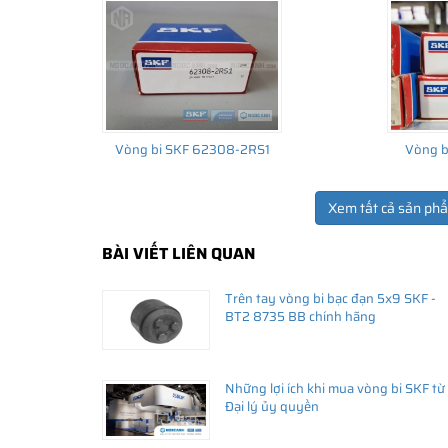
Vòng bi SKF 62308-2RS1
Vòng b
Xem tất cả sản ph
BÀI VIẾT LIÊN QUAN
THÔNG TIN HỮU ÍCH
Trên tay vòng bi bạc đạn 5x9 SKF -
•
Vòng bi SKF chính hãng, Những lưu ý cơ bản trước khi m
BT2 8735 BB chính hãng
•
Xuất xứ vòng bi SKF chính hãng ở đâu?
•
Chất lượng vòng bi SKF chính hãng
Những lợi ích khi mua vòng bi SKF từ
Đại lý ủy quyền