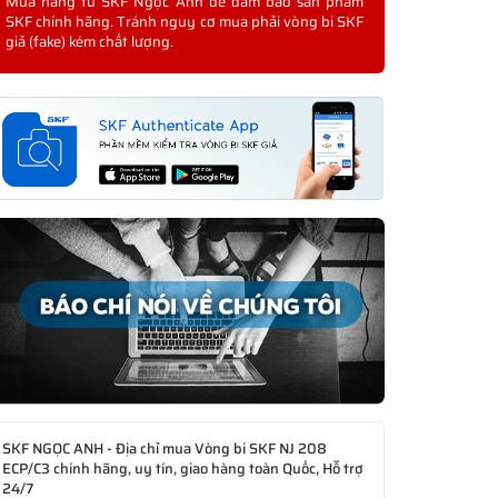
Mua hàng từ SKF Ngọc Anh để đảm bảo sản phẩm
SKF chính hãng. Tránh nguy cơ mua phải vòng bi SKF
giả (fake) kém chất lượng.
SKF NGỌC ANH - Địa chỉ mua Vòng bi SKF NJ 208
ECP/C3 chính hãng, uy tín, giao hàng toàn Quốc, Hỗ trợ
24/7