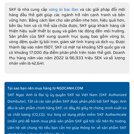
SKF là nhà cung cấp
vòng bi bạc đạn
và các giải pháp đổi mới
hàng đầu thế giới giúp các ngành trở nên cạnh tranh và bền
vững hơn. Bằng cách làm cho sản phẩm nhẹ hơn, hiệu quả hơn,
bền lâu hơn và có thể sửa chữa được, SKF giúp khách hàng cải
thiện hiệu suất thiết bị quay và giảm tác động đến môi trường.
Sản phẩm của SKF xung quanh trục quay bao gồm vòng bi,
vòng đệm, quản lý bôi trơn, giám sát tình trạng và dịch vụ. Được
thành lập vào năm 1907, SKF có mặt tại khoảng 129 quốc gia và
có khoảng 17.000 địa điểm phân phối trên toàn thế giới. Doanh
thu hàng năm vào năm 2022 là 96,933 triệu SEK và số lượng
nhân viên là 42,641.
Tại sao bạn nên mua hàng từ NGOCANH.COM
SKF Ngọc Anh là Đại lý ủy quyền SKF tại Việt Nam (SKF Authorized
Distributor). Tất cả các sản phẩm SKF được phân phối bởi SKF Ngọc Anh
đều là sản phẩm chính hãng SKF, có đầy đủ giấy tờ chứng minh xuất xứ
và chất lượng (CO,CQ). Vui lòng sử dụng phần mềm SKF Authenticate
(miễn phí) để tránh mua phải sản phẩm SKF giả trôi nổi trên thị trường.
Liên hệ với chúng tôi nếu bạn cần trợ giúp thông tin về sản phẩm SKF