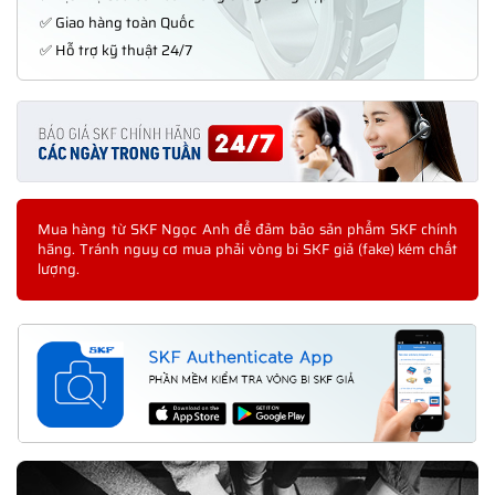
✅ Giao hàng toàn Quốc
✅ Hỗ trợ kỹ thuật 24/7
Mua hàng từ SKF Ngọc Anh để đảm bảo sản phẩm SKF chính
hãng. Tránh nguy cơ mua phải vòng bi SKF giả (fake) kém chất
lượng.