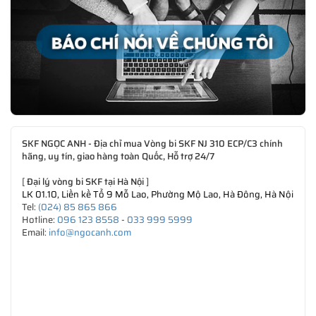
SKF NGỌC ANH - Địa chỉ mua Vòng bi SKF NJ 310 ECP/C3 chính
hãng, uy tín, giao hàng toàn Quốc, Hỗ trợ 24/7
[
Đại lý vòng bi SKF tại Hà Nội
]
LK 01.10, Liền kề Tổ 9 Mỗ Lao, Phường Mộ Lao, Hà Đông, Hà Nội
Tel:
(024) 85 865 866
Hotline:
096 123 8558
-
033 999 5999
Email:
info@ngocanh.com