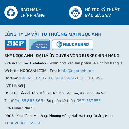
BẢO HÀNH
HỖ TRỢ KỸ THUẬT
CHÍNH HÃNG
BÁO GIÁ 24/7
CÔNG TY CP VẬT TƯ THƯƠNG MẠI NGỌC ANH
SKF NGỌC ANH - ĐẠI LÝ ỦY QUYỀN VÒNG BI SKF CHÍNH HÃNG
- Phân phối các sản phẩm SKF chính hãng ®
SKF Authorized Distributor
Website:
NGOCANH.COM
- Email:
info@ngocanh.com
Hotline:
096 123 8558
-
033 999 5999
-
0763 356 999
[
VP Hà Nội
]
LK 01.10, Liền kề Tổ 9 Mỗ Lao, Phường Mộ Lao, Hà Đông, Hà Nội
Tel:
(024) 85 865 866
- Bộ phận kế toán:
0921 537 555
[
VP Quảng Ninh
]
D908 - Khu đô thị MonBay, Phường Hồng Hải, Hạ Long, Quảng Ninh
Tel:
(0203) 6 559 395