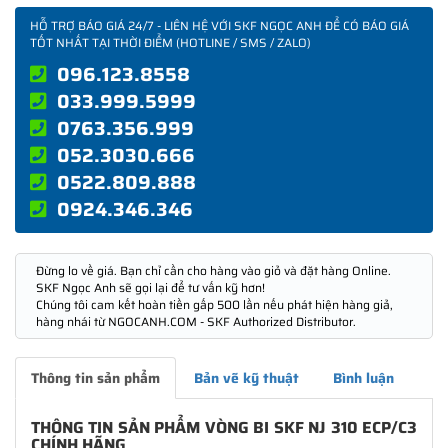
HỖ TRỢ BÁO GIÁ 24/7 - LIÊN HỆ VỚI SKF NGỌC ANH ĐỂ CÓ BÁO GIÁ
TỐT NHẤT TẠI THỜI ĐIỂM (HOTLINE / SMS / ZALO)
096.123.8558
033.999.5999
0763.356.999
052.3030.666
0522.809.888
0924.346.346
Đừng lo về giá. Bạn chỉ cần cho hàng vào giỏ và đặt hàng Online.
SKF Ngọc Anh sẽ gọi lại để tư vấn kỹ hơn!
Chúng tôi cam kết hoàn tiền gấp 500 lần nếu phát hiện hàng giả,
hàng nhái từ NGOCANH.COM - SKF Authorized Distributor.
Thông tin sản phẩm
Bản vẽ kỹ thuật
Bình luận
THÔNG TIN SẢN PHẨM VÒNG BI SKF NJ 310 ECP/C3
CHÍNH HÃNG