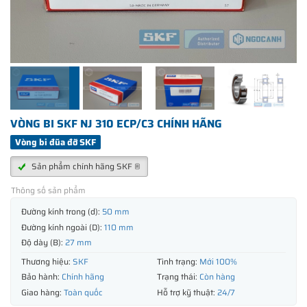
VÒNG BI SKF NJ 310 ECP/C3 CHÍNH HÃNG
Vòng bi đũa đỡ SKF
Sản phẩm chính hãng SKF ®
Thông số sản phẩm
Đường kính trong (d):
50 mm
Đường kính ngoài (D):
110 mm
Độ dày (B):
27 mm
Thương hiệu:
SKF
Tình trạng:
Mới 100%
Bảo hành:
Chính hãng
Trạng thái:
Còn hàng
Giao hàng:
Toàn quốc
Hỗ trợ kỹ thuật:
24/7