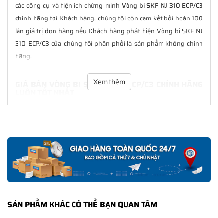
các công cụ và tiện ích chứng minh
Vòng bi SKF NJ 310 ECP/C3
chính hãng
tới Khách hàng, chúng tôi còn cam kết bồi hoàn 100
lần giá trị đơn hàng nếu Khách hàng phát hiện Vòng bi SKF NJ
310 ECP/C3 của chúng tôi phân phối là sản phẩm không chính
hãng.
Xem thêm
GIÁ BÁN VÒNG BI SKF NJ 310 ECP/C3 CHÍNH HÃNG
LUÔN TỐT NHẤT
Tại
NGOCANH.COM
giá bán Vòng bi SKF NJ 310 ECP/C3 luôn là
tốt nhất với nhiều ưu đãi kèm theo và các dịch vụ hẫu mãi sau
bán hàng. Chúng tôi cam kết luôn đồng hành cùng Khách hàng
trong suốt quá trình sử dụng các sản phẩm SKF chính hãng.
CHẾ ĐỘ BẢO HÀNH VÒNG BI SKF NJ 310 ECP/C3
CHÍNH HÃNG
Tất cả các sản phẩm SKF chính hãng do
SKF Ngọc Anh
phân
SẢN PHẨM KHÁC CÓ THỂ BẠN QUAN TÂM
phối đều được bảo hành chính hãng theo đúng tiêu chuẩn bảo