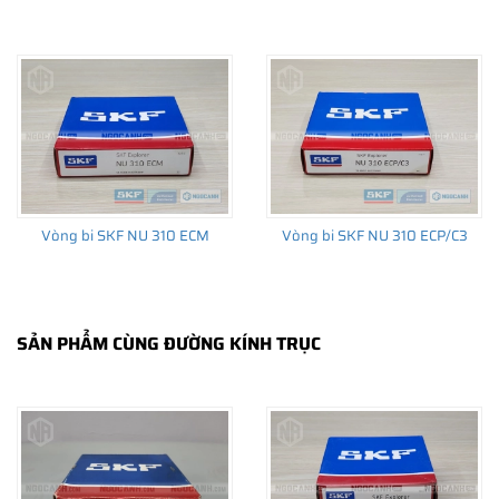
THÔNG TIN HỮU ÍCH
•
Vòng bi SKF chính hãng, Những lưu ý cơ bản trước khi mua hàng
•
Xuất xứ vòng bi SKF chính hãng ở đâu?
•
Chất lượng vòng bi SKF chính hãng
Vòng bi SKF NU 310 ECM
Vòng bi SKF NU 310 ECP/C3
SẢN PHẨM CÙNG ĐƯỜNG KÍNH TRỤC