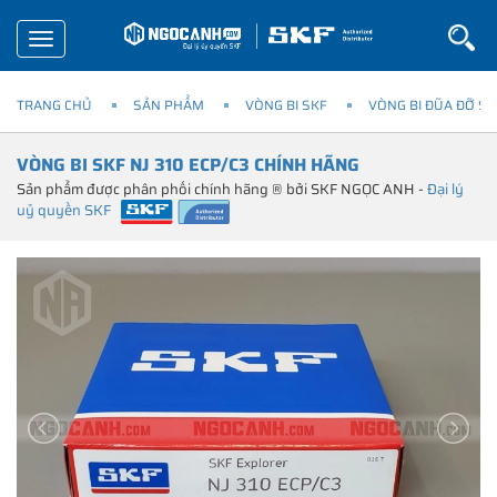
Toggle
navigation
TRANG CHỦ
SẢN PHẨM
VÒNG BI SKF
VÒNG BI ĐŨA ĐỠ SK
VÒNG BI SKF NJ 310 ECP/C3 CHÍNH HÃNG
Sản phẩm được phân phối chính hãng ® bởi SKF NGỌC ANH -
Đại lý
uỷ quyền SKF