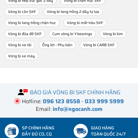
Vòng bi tiếp xúc góc 2 dãy
Vòng bi chặn trục SKF
Vòng bi côn SKF
Vòng bi tang trống 2 dãy tự lựa
Vòng bi tang trống chặn trục
Vòng bi mắt trâu SKF
Vòng bi đũa đỡ SKF
Cụm vòng bi Y-bearings
Vòng bi kim
Vòng bi xe tải
Ống lót - Phụ kiện
Vòng bi CARB SKF
Vòng bi xe máy
BÁO GIÁ VÒNG BI SKF CHÍNH HÃNG
Hotline:
096 123 8558
-
033 999 5999
Email:
info@ngocanh.com
SP CHÍNH HÃNG
GIAO HÀNG
ĐẦY ĐỦ CO, CQ
TOÀN QUỐC 24/7