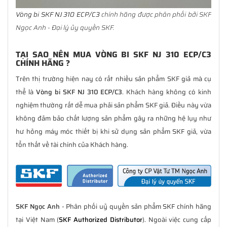
Vòng bi SKF NJ 310 ECP/C3
chính hãng được phân phối bởi SKF
Ngọc Anh - Đại lý ủy quyền SKF.
TẠI SAO NÊN MUA VÒNG BI SKF NJ 310 ECP/C3
CHÍNH HÃNG ?
Trên thị trường hiện nay có rất nhiều sản phẩm SKF giả mà cụ
thể là
Vòng bi SKF NJ 310 ECP/C3
. Khách hàng không có kinh
nghiệm thường rất dễ mua phải sản phẩm SKF giả. Điều này vừa
không đảm bảo chất lượng sản phẩm gây ra những hệ lụy như
hư hỏng máy móc thiết bị khi sử dụng sản phẩm SKF giả, vừa
tổn thất về tài chính của Khách hàng.
SKF Ngọc Anh
- Phân phối uỷ quyền sản phẩm SKF chính hãng
tại Việt Nam (
SKF Authorized Distributor
). Ngoài việc cung cấp