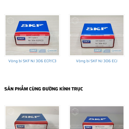
THÔNG TIN HỮU ÍCH
•
Vòng bi SKF chính hãng, Những lưu ý cơ bản trước khi mua hàng
•
Xuất xứ vòng bi SKF chính hãng ở đâu?
•
Chất lượng vòng bi SKF chính hãng
Vòng bi SKF NJ 306 ECP/C3
Vòng bi SKF NJ 306 ECJ
SẢN PHẨM CÙNG ĐƯỜNG KÍNH TRỤC