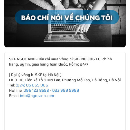
SKF NGỌC ANH - Địa chỉ mua Vòng bi SKF NU 306 ECJ chính
hãng, uy tín, giao hàng toàn Quốc, Hỗ trợ 24/7
[
Đại lý vòng bi SKF tại Hà Nội
]
LK 01.10, Liền kề Tổ 9 Mỗ Lao, Phường Mộ Lao, Hà Đông, Hà Nội
Tel:
(024) 85 865 866
Hotline:
096 123 8558
-
033 999 5999
Email:
info@ngocanh.com