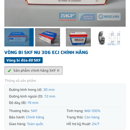
VÒNG BI SKF NU 306 ECJ CHÍNH HÃNG
Vòng bi đũa đỡ SKF
Sản phẩm chính hãng SKF ®
Thông số sản phẩm
Đường kính trong (d):
30 mm
Đường kính ngoài (D):
72 mm
Độ dày (B):
19 mm
Thương hiệu:
SKF
Tình trạng:
Mới 100%
Bảo hành:
Chính hãng
Trạng thái:
Còn hàng
Giao hàng:
Toàn quốc
Hỗ trợ kỹ thuật:
24/7