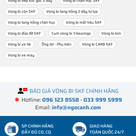
Vòng bi tiếp xúc góc 2 dãy
Vòng bi chặn trục SKF
Vòng bi côn SKF
Vòng bi tang trống 2 dãy tự lựa
Vòng bi tang trống chặn trục
Vòng bi mắt trâu SKF
Vòng bi đũa đỡ SKF
Cụm vòng bi Y-bearings
Vòng bi kim
Vòng bi xe tải
Ống lót - Phụ kiện
Vòng bi CARB SKF
Vòng bi xe máy
BÁO GIÁ VÒNG BI SKF CHÍNH HÃNG
Hotline:
096 123 8558
-
033 999 5999
Email:
info@ngocanh.com
SP CHÍNH HÃNG
GIAO HÀNG
ĐẦY ĐỦ CO, CQ
TOÀN QUỐC 24/7