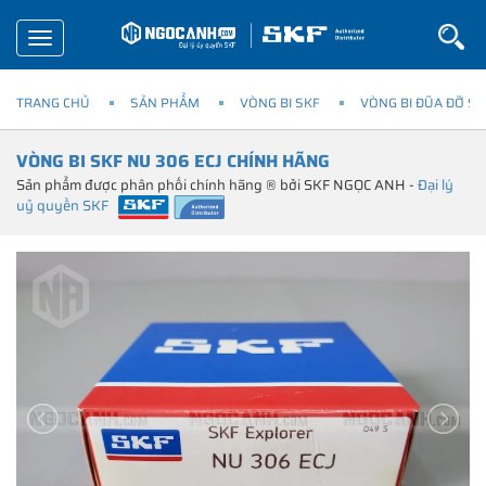
Toggle
navigation
TRANG CHỦ
SẢN PHẨM
VÒNG BI SKF
VÒNG BI ĐŨA ĐỠ SK
VÒNG BI SKF NU 306 ECJ CHÍNH HÃNG
Sản phẩm được phân phối chính hãng ® bởi SKF NGỌC ANH -
Đại lý
uỷ quyền SKF