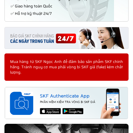
✅ Giao hàng toàn Quốc
✅ Hỗ trợ kỹ thuật 24/7
Mua hàng từ SKF Ngọc Anh để đảm bảo sản phẩm SKF chính
hãng. Tránh nguy cơ mua phải vòng bi SKF giả (fake) kém chất
lượng.