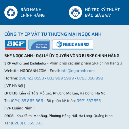
BẢO HÀNH
HỖ TRỢ KỸ THUẬT
CHÍNH HÃNG
BÁO GIÁ 24/7
CÔNG TY CP VẬT TƯ THƯƠNG MẠI NGỌC ANH
SKF NGỌC ANH - ĐẠI LÝ ỦY QUYỀN VÒNG BI SKF CHÍNH HÃNG
- Phân phối các sản phẩm SKF chính hãng ®
SKF Authorized Distributor
Website:
NGOCANH.COM
- Email:
info@ngocanh.com
Hotline:
096 123 8558
-
033 999 5999
-
0763 356 999
[
VP Hà Nội
]
LK 01.10, Liền kề Tổ 9 Mỗ Lao, Phường Mộ Lao, Hà Đông, Hà Nội
Tel:
(024) 85 865 866
- Bộ phận kế toán:
0921 537 555
[
VP Quảng Ninh
]
D908 - Khu đô thị MonBay, Phường Hồng Hải, Hạ Long, Quảng Ninh
Tel:
(0203) 6 559 395