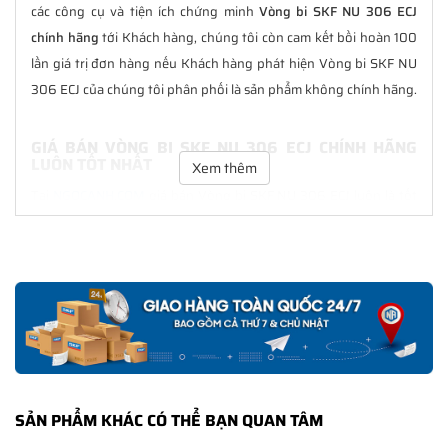
các công cụ và tiện ích chứng minh
Vòng bi SKF NU 306 ECJ
chính hãng
tới Khách hàng, chúng tôi còn cam kết bồi hoàn 100
lần giá trị đơn hàng nếu Khách hàng phát hiện Vòng bi SKF NU
306 ECJ của chúng tôi phân phối là sản phẩm không chính hãng.
GIÁ BÁN VÒNG BI SKF NU 306 ECJ CHÍNH HÃNG
LUÔN TỐT NHẤT
Xem thêm
Tại
NGOCANH.COM
giá bán Vòng bi SKF NU 306 ECJ luôn là tốt
nhất với nhiều ưu đãi kèm theo và các dịch vụ hẫu mãi sau bán
hàng. Chúng tôi cam kết luôn đồng hành cùng Khách hàng
trong suốt quá trình sử dụng các sản phẩm SKF chính hãng.
CHẾ ĐỘ BẢO HÀNH VÒNG BI SKF NU 306 ECJ CHÍNH
HÃNG
Tất cả các sản phẩm SKF chính hãng do
SKF Ngọc Anh
phân
phối đều được bảo hành chính hãng theo đúng tiêu chuẩn bảo
SẢN PHẨM KHÁC CÓ THỂ BẠN QUAN TÂM
hành của nhà sản xuất.