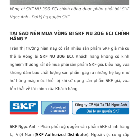
Vòng bi SKF NU 306 ECJ
chính hãng được phân phối bởi SKF
Ngọc Anh - Đại lý ủy quyền SKF.
TẠI SAO NÊN MUA VÒNG BI SKF NU 306 ECJ CHÍNH
HÃNG ?
Trên thị trường hiện nay có rất nhiều sản phẩm SKF giả mà cụ
thể là
Vòng bi SKF NU 306 ECJ
. Khách hàng không có kinh
nghiệm thường rất dễ mua phải sản phẩm SKF giả. Điều này vừa
không đảm bảo chất lượng sản phẩm gây ra những hệ lụy như
hư hỏng máy móc thiết bị khi sử dụng sản phẩm SKF giả, vừa
tổn thất về tài chính của Khách hàng.
SKF Ngọc Anh
- Phân phối uỷ quyền sản phẩm SKF chính hãng
tại Việt Nam (
SKF Authorized Distributor
). Ngoài việc cung cấp