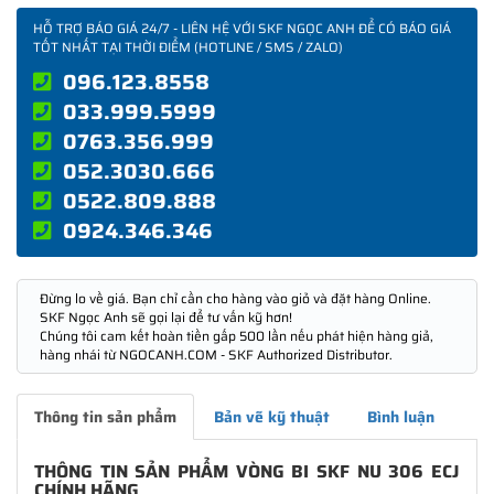
HỖ TRỢ BÁO GIÁ 24/7 - LIÊN HỆ VỚI SKF NGỌC ANH ĐỂ CÓ BÁO GIÁ
TỐT NHẤT TẠI THỜI ĐIỂM (HOTLINE / SMS / ZALO)
096.123.8558
033.999.5999
0763.356.999
052.3030.666
0522.809.888
0924.346.346
Đừng lo về giá. Bạn chỉ cần cho hàng vào giỏ và đặt hàng Online.
SKF Ngọc Anh sẽ gọi lại để tư vấn kỹ hơn!
Chúng tôi cam kết hoàn tiền gấp 500 lần nếu phát hiện hàng giả,
hàng nhái từ NGOCANH.COM - SKF Authorized Distributor.
Thông tin sản phẩm
Bản vẽ kỹ thuật
Bình luận
THÔNG TIN SẢN PHẨM VÒNG BI SKF NU 306 ECJ
CHÍNH HÃNG