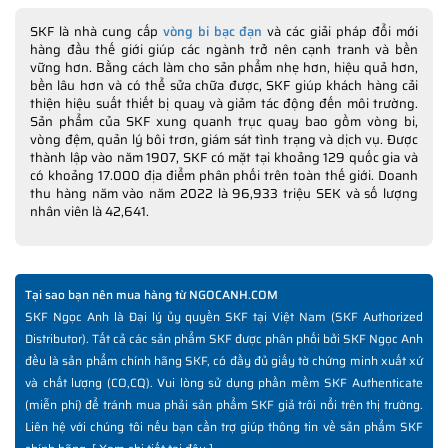
SKF là nhà cung cấp
vòng bi bạc đạn
và các giải pháp đổi mới
hàng đầu thế giới giúp các ngành trở nên cạnh tranh và bền
vững hơn. Bằng cách làm cho sản phẩm nhẹ hơn, hiệu quả hơn,
bền lâu hơn và có thể sửa chữa được, SKF giúp khách hàng cải
thiện hiệu suất thiết bị quay và giảm tác động đến môi trường.
Sản phẩm của SKF xung quanh trục quay bao gồm vòng bi,
vòng đệm, quản lý bôi trơn, giám sát tình trạng và dịch vụ. Được
thành lập vào năm 1907, SKF có mặt tại khoảng 129 quốc gia và
có khoảng 17.000 địa điểm phân phối trên toàn thế giới. Doanh
thu hàng năm vào năm 2022 là 96,933 triệu SEK và số lượng
nhân viên là 42,641.
Tại sao bạn nên mua hàng từ NGOCANH.COM
SKF Ngọc Anh là Đại lý ủy quyền SKF tại Việt Nam (SKF Authorized
Distributor). Tất cả các sản phẩm SKF được phân phối bởi SKF Ngọc Anh
đều là sản phẩm chính hãng SKF, có đầy đủ giấy tờ chứng minh xuất xứ
và chất lượng (CO,CQ). Vui lòng sử dụng phần mềm SKF Authenticate
(miễn phí) để tránh mua phải sản phẩm SKF giả trôi nổi trên thị trường.
Liên hệ với chúng tôi nếu bạn cần trợ giúp thông tin về sản phẩm SKF