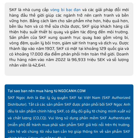
SKF là nhà cung cấp
vòng bi bạc đạn
và các giải pháp đổi mới
hàng đầu thế giới giúp các ngành trở nên cạnh tranh và bền
vững hơn. Bằng cách làm cho sản phẩm nhẹ hơn, hiệu quả hơn,
bền lâu hơn và có thể sửa chữa được, SKF giúp khách hàng cải
thiện hiệu suất thiết bị quay và giảm tác động đến môi trường.
Sản phẩm của SKF xung quanh trục quay bao gồm vòng bi,
vòng đệm, quản lý bôi trơn, giám sát tình trạng và dịch vụ. Được
thành lập vào năm 1907, SKF có mặt tại khoảng 129 quốc gia và
có khoảng 17.000 địa điểm phân phối trên toàn thế giới. Doanh
thu hàng năm vào năm 2022 là 96,933 triệu SEK và số lượng
nhân viên là 42,641.
Tại sao bạn nên mua hàng từ NGOCANH.COM
SKF Ngọc Anh là Đại lý ủy quyền SKF tại Việt Nam (SKF Authorized
Distributor). Tất cả các sản phẩm SKF được phân phối bởi SKF Ngọc Anh
đều là sản phẩm chính hãng SKF, có đầy đủ giấy tờ chứng minh xuất xứ
và chất lượng (CO,CQ). Vui lòng sử dụng phần mềm SKF Authenticate
(miễn phí) để tránh mua phải sản phẩm SKF giả trôi nổi trên thị trường.
Liên hệ với chúng tôi nếu bạn cần trợ giúp thông tin về sản phẩm SKF