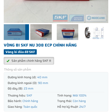
VÒNG BI SKF NU 308 ECP CHÍNH HÃNG
Vòng bi đũa đỡ SKF
Sản phẩm chính hãng SKF ®
Thông số sản phẩm
Đường kính trong (d):
40 mm
Đường kính ngoài (D):
90 mm
Độ dày (B):
23 mm
Thương hiệu:
SKF
Tình trạng:
Mới 100%
Bảo hành:
Chính hãng
Trạng thái:
Còn hàng
Giao hàng:
Toàn quốc
Hỗ trợ kỹ thuật:
24/7