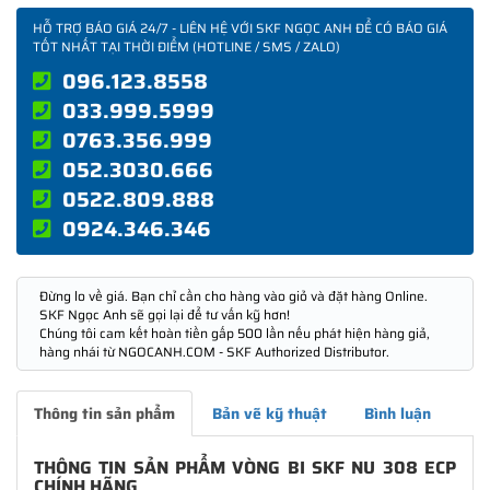
HỖ TRỢ BÁO GIÁ 24/7 - LIÊN HỆ VỚI SKF NGỌC ANH ĐỂ CÓ BÁO GIÁ
TỐT NHẤT TẠI THỜI ĐIỂM (HOTLINE / SMS / ZALO)
096.123.8558
033.999.5999
0763.356.999
052.3030.666
0522.809.888
0924.346.346
Đừng lo về giá. Bạn chỉ cần cho hàng vào giỏ và đặt hàng Online.
SKF Ngọc Anh sẽ gọi lại để tư vấn kỹ hơn!
Chúng tôi cam kết hoàn tiền gấp 500 lần nếu phát hiện hàng giả,
hàng nhái từ NGOCANH.COM - SKF Authorized Distributor.
Thông tin sản phẩm
Bản vẽ kỹ thuật
Bình luận
THÔNG TIN SẢN PHẨM VÒNG BI SKF NU 308 ECP
CHÍNH HÃNG