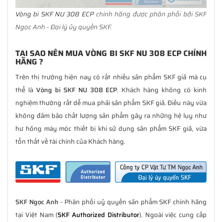
Vòng bi SKF NU 308 ECP
chính hãng được phân phối bởi SKF
Ngọc Anh - Đại lý ủy quyền SKF.
TẠI SAO NÊN MUA VÒNG BI SKF NU 308 ECP CHÍNH
HÃNG ?
Trên thị trường hiện nay có rất nhiều sản phẩm SKF giả mà cụ
thể là
Vòng bi SKF NU 308 ECP
. Khách hàng không có kinh
nghiệm thường rất dễ mua phải sản phẩm SKF giả. Điều này vừa
không đảm bảo chất lượng sản phẩm gây ra những hệ lụy như
hư hỏng máy móc thiết bị khi sử dụng sản phẩm SKF giả, vừa
tổn thất về tài chính của Khách hàng.
SKF Ngọc Anh
- Phân phối uỷ quyền sản phẩm SKF chính hãng
tại Việt Nam (
SKF Authorized Distributor
). Ngoài việc cung cấp