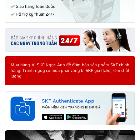
✅ Giao hàng toàn Quốc
✅ Hỗ trợ kỹ thuật 24/7
Mua hàng từ SKF Ngọc Anh để đảm bảo sản phẩm SKF chính
hãng. Tránh nguy cơ mua phải vòng bi SKF giả (fake) kém chất
lượng.