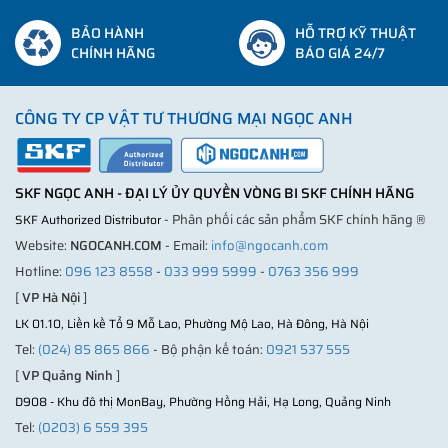
BẢO HÀNH
HỖ TRỢ KỸ THUẬT
CHÍNH HÃNG
BÁO GIÁ 24/7
CÔNG TY CP VẬT TƯ THƯƠNG MẠI NGỌC ANH
SKF NGỌC ANH - ĐẠI LÝ ỦY QUYỀN VÒNG BI SKF CHÍNH HÃNG
- Phân phối các sản phẩm SKF chính hãng ®
SKF Authorized Distributor
Website:
NGOCANH.COM
- Email:
info@ngocanh.com
Hotline:
096 123 8558
-
033 999 5999
-
0763 356 999
[
VP Hà Nội
]
LK 01.10, Liền kề Tổ 9 Mỗ Lao, Phường Mộ Lao, Hà Đông, Hà Nội
Tel:
(024) 85 865 866
- Bộ phận kế toán:
0921 537 555
[
VP Quảng Ninh
]
D908 - Khu đô thị MonBay, Phường Hồng Hải, Hạ Long, Quảng Ninh
Tel:
(0203) 6 559 395