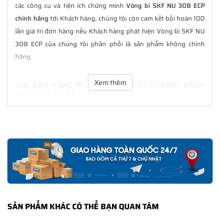
các công cụ và tiện ích chứng minh
Vòng bi SKF NU 308 ECP
chính hãng
tới Khách hàng, chúng tôi còn cam kết bồi hoàn 100
lần giá trị đơn hàng nếu Khách hàng phát hiện Vòng bi SKF NU
308 ECP của chúng tôi phân phối là sản phẩm không chính
hãng.
Xem thêm
GIÁ BÁN VÒNG BI SKF NU 308 ECP CHÍNH HÃNG
LUÔN TỐT NHẤT
Tại
NGOCANH.COM
giá bán Vòng bi SKF NU 308 ECP luôn là tốt
nhất với nhiều ưu đãi kèm theo và các dịch vụ hẫu mãi sau bán
hàng. Chúng tôi cam kết luôn đồng hành cùng Khách hàng
trong suốt quá trình sử dụng các sản phẩm SKF chính hãng.
CHẾ ĐỘ BẢO HÀNH VÒNG BI SKF NU 308 ECP
CHÍNH HÃNG
Tất cả các sản phẩm SKF chính hãng do
SKF Ngọc Anh
phân
SẢN PHẨM KHÁC CÓ THỂ BẠN QUAN TÂM
phối đều được bảo hành chính hãng theo đúng tiêu chuẩn bảo