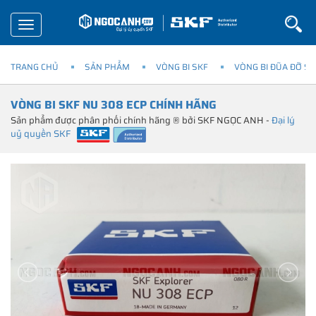
Toggle
navigation
TRANG CHỦ
SẢN PHẨM
VÒNG BI SKF
VÒNG BI ĐŨA ĐỠ SK
VÒNG BI SKF NU 308 ECP CHÍNH HÃNG
Sản phẩm được phân phối chính hãng ® bởi SKF NGỌC ANH -
Đại lý
uỷ quyền SKF