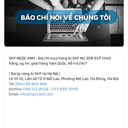
SKF NGỌC ANH - Địa chỉ mua Vòng bi SKF NU 308 ECP chính
hãng, uy tín, giao hàng toàn Quốc, Hỗ trợ 24/7
[
Đại lý vòng bi SKF tại Hà Nội
]
LK 01.10, Liền kề Tổ 9 Mỗ Lao, Phường Mộ Lao, Hà Đông, Hà Nội
Tel:
(024) 85 865 866
Hotline:
096 123 8558
-
033 999 5999
Email:
info@ngocanh.com