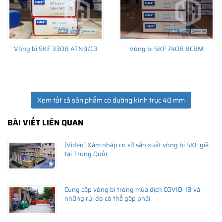
Vòng bi SKF 3308 ATN9/C3
Vòng bi SKF 7408 BCBM
Xem tất cả sản phẩm có đường kính trục 40 mm
BÀI VIẾT LIÊN QUAN
[Video] Xâm nhập cơ sở sản xuất vòng bi SKF giả
tại Trung Quốc
Cung cấp vòng bi trong mùa dịch COVID-19 và
những rủi do có thể gặp phải