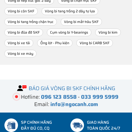
Vòng bi tiếp xúc góc 2 dãy
Vòng bi chặn trục SKF
Vòng bi côn SKF
Vòng bi tang trống 2 dãy tự lựa
Vòng bi tang trống chặn trục
Vòng bi mắt trâu SKF
Vòng bi đũa đỡ SKF
Cụm vòng bi Y-bearings
Vòng bi kim
Vòng bi xe tải
Ống lót - Phụ kiện
Vòng bi CARB SKF
Vòng bi xe máy
BÁO GIÁ VÒNG BI SKF CHÍNH HÃNG
Hotline:
096 123 8558
-
033 999 5999
Email:
info@ngocanh.com
SP CHÍNH HÃNG
GIAO HÀNG
ĐẦY ĐỦ CO, CQ
TOÀN QUỐC 24/7