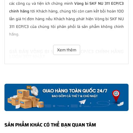
các công cụ và tiện ích chứng minh
Vòng bi SKF NU 311 ECP/C3
chính hãng
tới Khách hàng, chúng tôi còn cam kết bồi hoàn 100
lần giá trị đơn hàng nếu Khách hàng phát hiện Vòng bi SKF NU
311 ECP/C3 của chúng tôi phân phối là sản phẩm không chính
hãng.
Xem thêm
GIÁ BÁN VÒNG BI SKF NU 311 ECP/C3 CHÍNH HÃNG
LUÔN TỐT NHẤT
Tại
NGOCANH.COM
giá bán Vòng bi SKF NU 311 ECP/C3 luôn là
tốt nhất với nhiều ưu đãi kèm theo và các dịch vụ hẫu mãi sau
bán hàng. Chúng tôi cam kết luôn đồng hành cùng Khách hàng
trong suốt quá trình sử dụng các sản phẩm SKF chính hãng.
CHẾ ĐỘ BẢO HÀNH VÒNG BI SKF NU 311 ECP/C3
CHÍNH HÃNG
Tất cả các sản phẩm SKF chính hãng do
SKF Ngọc Anh
phân
SẢN PHẨM KHÁC CÓ THỂ BẠN QUAN TÂM
phối đều được bảo hành chính hãng theo đúng tiêu chuẩn bảo