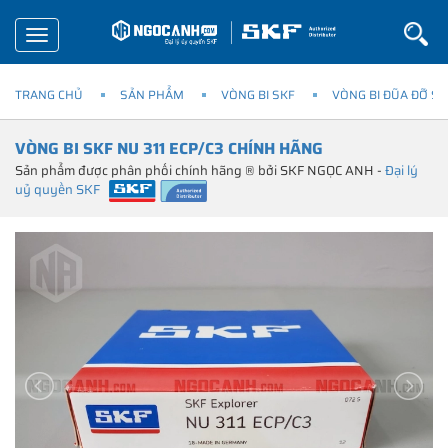
Toggle
navigation
TRANG CHỦ
SẢN PHẨM
VÒNG BI SKF
VÒNG BI ĐŨA ĐỠ SK
VÒNG BI SKF NU 311 ECP/C3 CHÍNH HÃNG
Sản phẩm được phân phối chính hãng ® bởi SKF NGỌC ANH -
Đại lý
uỷ quyền SKF