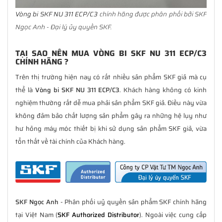
Vòng bi SKF NU 311 ECP/C3
chính hãng được phân phối bởi SKF
Ngọc Anh - Đại lý ủy quyền SKF.
TẠI SAO NÊN MUA VÒNG BI SKF NU 311 ECP/C3
CHÍNH HÃNG ?
Trên thị trường hiện nay có rất nhiều sản phẩm SKF giả mà cụ
thể là
Vòng bi SKF NU 311 ECP/C3
. Khách hàng không có kinh
nghiệm thường rất dễ mua phải sản phẩm SKF giả. Điều này vừa
không đảm bảo chất lượng sản phẩm gây ra những hệ lụy như
hư hỏng máy móc thiết bị khi sử dụng sản phẩm SKF giả, vừa
tổn thất về tài chính của Khách hàng.
SKF Ngọc Anh
- Phân phối uỷ quyền sản phẩm SKF chính hãng
tại Việt Nam (
SKF Authorized Distributor
). Ngoài việc cung cấp