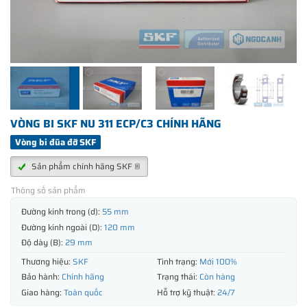
VÒNG BI SKF NU 311 ECP/C3 CHÍNH HÃNG
Vòng bi đũa đỡ SKF
Sản phẩm chính hãng SKF ®
Thông số sản phẩm
Đường kính trong (d):
55 mm
Đường kính ngoài (D):
120 mm
Độ dày (B):
29 mm
Thương hiệu:
SKF
Tình trạng:
Mới 100%
Bảo hành:
Chính hãng
Trạng thái:
Còn hàng
Giao hàng:
Toàn quốc
Hỗ trợ kỹ thuật:
24/7