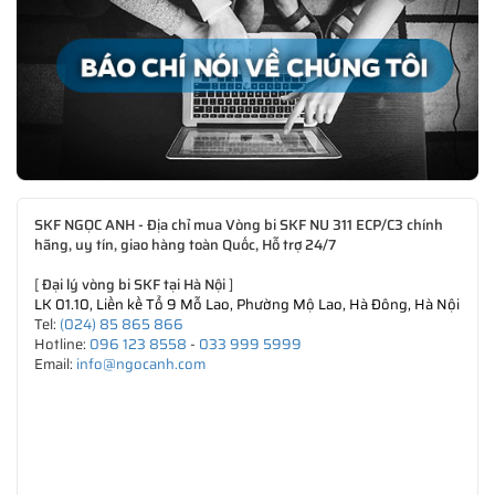
SKF NGỌC ANH - Địa chỉ mua Vòng bi SKF NU 311 ECP/C3 chính
hãng, uy tín, giao hàng toàn Quốc, Hỗ trợ 24/7
[
Đại lý vòng bi SKF tại Hà Nội
]
LK 01.10, Liền kề Tổ 9 Mỗ Lao, Phường Mộ Lao, Hà Đông, Hà Nội
Tel:
(024) 85 865 866
Hotline:
096 123 8558
-
033 999 5999
Email:
info@ngocanh.com