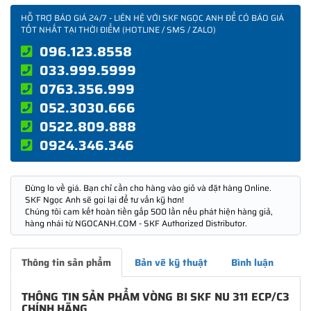
HỖ TRỢ BÁO GIÁ 24/7 - LIÊN HỆ VỚI SKF NGỌC ANH ĐỂ CÓ BÁO GIÁ
TỐT NHẤT TẠI THỜI ĐIỂM (HOTLINE / SMS / ZALO)
096.123.8558
033.999.5999
0763.356.999
052.3030.666
0522.809.888
0924.346.346
Đừng lo về giá. Bạn chỉ cần cho hàng vào giỏ và đặt hàng Online.
SKF Ngọc Anh sẽ gọi lại để tư vấn kỹ hơn!
Chúng tôi cam kết hoàn tiền gấp 500 lần nếu phát hiện hàng giả,
hàng nhái từ NGOCANH.COM - SKF Authorized Distributor.
Thông tin sản phẩm
Bản vẽ kỹ thuật
Bình luận
THÔNG TIN SẢN PHẨM VÒNG BI SKF NU 311 ECP/C3
CHÍNH HÃNG