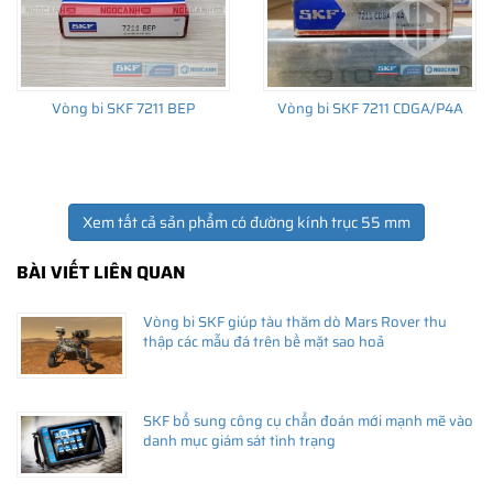
Vòng bi SKF 7211 BEP
Vòng bi SKF 7211 CDGA/P4A
Xem tất cả sản phẩm có đường kính trục 55 mm
BÀI VIẾT LIÊN QUAN
Vòng bi SKF giúp tàu thăm dò Mars Rover thu
thập các mẫu đá trên bề mặt sao hoả
SKF bổ sung công cụ chẩn đoán mới mạnh mẽ vào
danh mục giám sát tình trạng