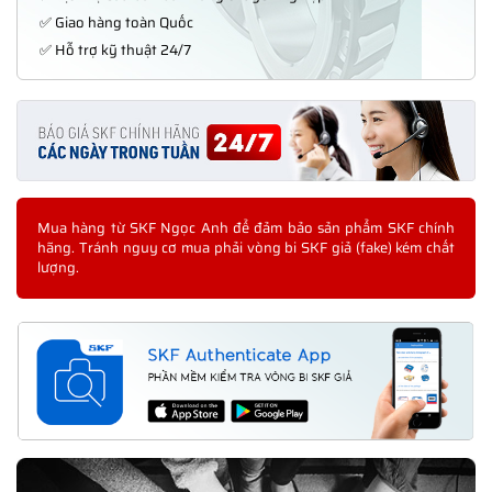
✅ Giao hàng toàn Quốc
✅ Hỗ trợ kỹ thuật 24/7
Mua hàng từ SKF Ngọc Anh để đảm bảo sản phẩm SKF chính
hãng. Tránh nguy cơ mua phải vòng bi SKF giả (fake) kém chất
lượng.