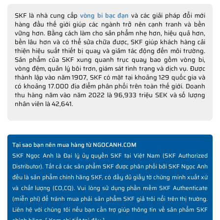
SKF là nhà cung cấp
vòng bi bạc đạn
và các giải pháp đổi mới
hàng đầu thế giới giúp các ngành trở nên cạnh tranh và bền
vững hơn. Bằng cách làm cho sản phẩm nhẹ hơn, hiệu quả hơn,
bền lâu hơn và có thể sửa chữa được, SKF giúp khách hàng cải
thiện hiệu suất thiết bị quay và giảm tác động đến môi trường.
Sản phẩm của SKF xung quanh trục quay bao gồm vòng bi,
vòng đệm, quản lý bôi trơn, giám sát tình trạng và dịch vụ. Được
thành lập vào năm 1907, SKF có mặt tại khoảng 129 quốc gia và
có khoảng 17.000 địa điểm phân phối trên toàn thế giới. Doanh
thu hàng năm vào năm 2022 là 96,933 triệu SEK và số lượng
nhân viên là 42,641.
Tại sao bạn nên mua hàng từ NGOCANH.COM
SKF Ngọc Anh là Đại lý ủy quyền SKF tại Việt Nam (SKF Authorized
Distributor). Tất cả các sản phẩm SKF được phân phối bởi SKF Ngọc Anh
đều là sản phẩm chính hãng SKF, có đầy đủ giấy tờ chứng minh xuất xứ
và chất lượng (CO,CQ). Vui lòng sử dụng phần mềm SKF Authenticate
(miễn phí) để tránh mua phải sản phẩm SKF giả trôi nổi trên thị trường.
Liên hệ với chúng tôi nếu bạn cần trợ giúp thông tin về sản phẩm SKF