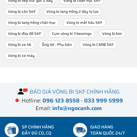
Vòng bi tiếp xúc góc 2 dãy
Vòng bi chặn trục SKF
Vòng bi côn SKF
Vòng bi tang trống 2 dãy tự lựa
Vòng bi tang trống chặn trục
Vòng bi mắt trâu SKF
Vòng bi đũa đỡ SKF
Cụm vòng bi Y-bearings
Vòng bi kim
Vòng bi xe tải
Ống lót - Phụ kiện
Vòng bi CARB SKF
Vòng bi xe máy
BÁO GIÁ VÒNG BI SKF CHÍNH HÃNG
Hotline:
096 123 8558
-
033 999 5999
Email:
info@ngocanh.com
SP CHÍNH HÃNG
GIAO HÀNG
ĐẦY ĐỦ CO, CQ
TOÀN QUỐC 24/7