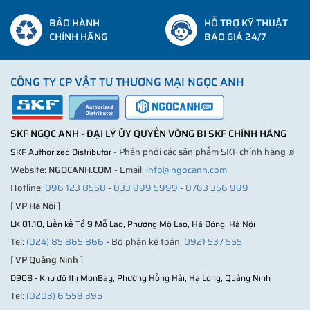
BẢO HÀNH
HỖ TRỢ KỸ THUẬT
CHÍNH HÃNG
BÁO GIÁ 24/7
CÔNG TY CP VẬT TƯ THƯƠNG MẠI NGỌC ANH
SKF NGỌC ANH - ĐẠI LÝ ỦY QUYỀN VÒNG BI SKF CHÍNH HÃNG
- Phân phối các sản phẩm SKF chính hãng ®
SKF Authorized Distributor
Website:
NGOCANH.COM
- Email:
info@ngocanh.com
Hotline:
096 123 8558
-
033 999 5999
-
0763 356 999
[
VP Hà Nội
]
LK 01.10, Liền kề Tổ 9 Mỗ Lao, Phường Mộ Lao, Hà Đông, Hà Nội
Tel:
(024) 85 865 866
- Bộ phận kế toán:
0921 537 555
[
VP Quảng Ninh
]
D908 - Khu đô thị MonBay, Phường Hồng Hải, Hạ Long, Quảng Ninh
Tel:
(0203) 6 559 395