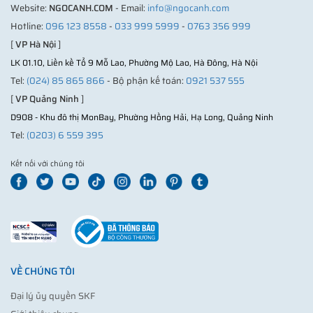
Website:
NGOCANH.COM
- Email:
info@ngocanh.com
Hotline:
096 123 8558
-
033 999 5999
-
0763 356 999
[
VP Hà Nội
]
LK 01.10, Liền kề Tổ 9 Mỗ Lao, Phường Mộ Lao, Hà Đông, Hà Nội
Tel:
(024) 85 865 866
- Bộ phận kế toán:
0921 537 555
[
VP Quảng Ninh
]
D908 - Khu đô thị MonBay, Phường Hồng Hải, Hạ Long, Quảng Ninh
Tel:
(0203) 6 559 395
Kết nối với chúng tôi
VỀ CHÚNG TÔI
Đại lý ủy quyền SKF