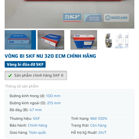
VÒNG BI SKF NU 320 ECM CHÍNH HÃNG
Vòng bi đũa đỡ SKF
Sản phẩm chính hãng SKF ®
Thông số sản phẩm
Đường kính trong (d):
100 mm
Đường kính ngoài (D):
215 mm
Độ dày (B):
47 mm
Thương hiệu:
SKF
Tình trạng:
Mới 100%
Bảo hành:
Chính hãng
Trạng thái:
Còn hàng
Giao hàng:
Toàn quốc
Hỗ trợ kỹ thuật:
24/7