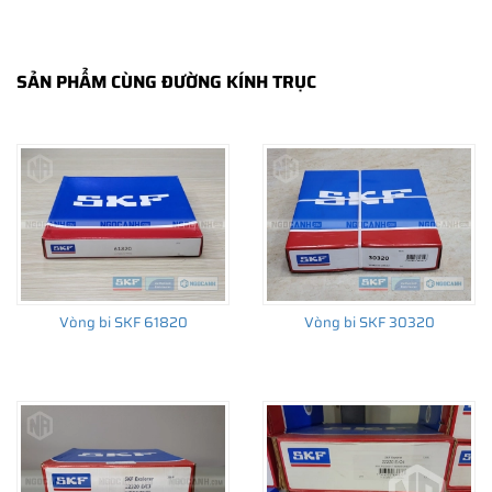
SẢN PHẨM CÙNG ĐƯỜNG KÍNH TRỤC
THÔNG TIN HỮU ÍCH
•
Vòng bi SKF chính hãng, Những lưu ý cơ bản trước khi mua hàng
•
Xuất xứ vòng bi SKF chính hãng ở đâu?
•
Chất lượng vòng bi SKF chính hãng
Vòng bi SKF 61820
Vòng bi SKF 30320