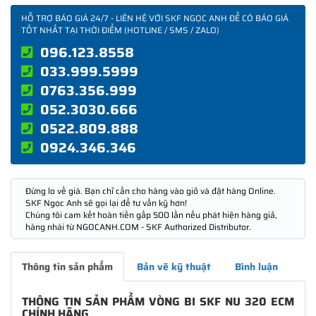
HỖ TRỢ BÁO GIÁ 24/7 - LIÊN HỆ VỚI SKF NGỌC ANH ĐỂ CÓ BÁO GIÁ
TỐT NHẤT TẠI THỜI ĐIỂM (HOTLINE / SMS / ZALO)
096.123.8558
033.999.5999
0763.356.999
052.3030.666
0522.809.888
0924.346.346
Đừng lo về giá. Bạn chỉ cần cho hàng vào giỏ và đặt hàng Online.
SKF Ngọc Anh sẽ gọi lại để tư vấn kỹ hơn!
Chúng tôi cam kết hoàn tiền gấp 500 lần nếu phát hiện hàng giả,
hàng nhái từ NGOCANH.COM - SKF Authorized Distributor.
Thông tin sản phẩm
Bản vẽ kỹ thuật
Bình luận
THÔNG TIN SẢN PHẨM VÒNG BI SKF NU 320 ECM
CHÍNH HÃNG