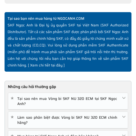
Tại sao bạn nên mua hàng từ NGOCANH.COM
SKF Ngọc Anh là Đại lý ủy quyền SKF tại Việt Nam (SKF Authorized
Distributor). Tất cả các sản phẩm SKF được phân phối bởi SKF Ngọc Anh
đều là sản phẩm chính hãng SKF, có đầy đủ giấy tờ chứng minh xuất xứ
và chất lượng (CO,CQ). Vui lòng sử dụng phần mềm SKF Authenticate
(miễn phí) để tránh mua phải sản phẩm SKF giả trôi nổi trên thị trường.
Liên hệ với chúng tôi nếu bạn cần trợ giúp thông tin về sản phẩm SKF
chính hãng. [
Xem chi tiết tại đây
]
Những câu hỏi thường gặp
★
Tại sao nên mua Vòng bi SKF NU 320 ECM tại SKF Ngọc
Anh?
★
Làm sao phân biệt được Vòng bi SKF NU 320 ECM chính
hãng?
★