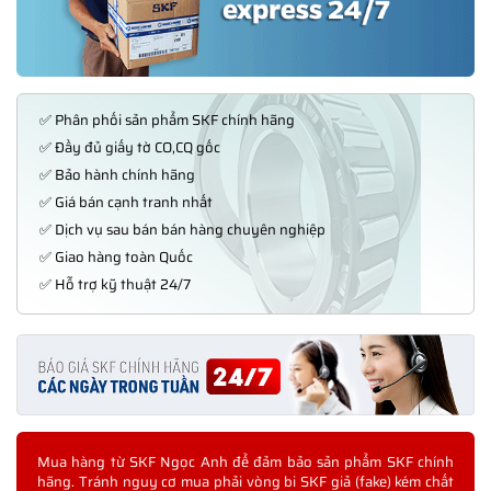
✅ Phân phối sản phẩm SKF chính hãng
✅ Đầy đủ giấy tờ CO,CQ gốc
✅ Bảo hành chính hãng
✅ Giá bán cạnh tranh nhất
✅ Dịch vụ sau bán bán hàng chuyên nghiệp
✅ Giao hàng toàn Quốc
✅ Hỗ trợ kỹ thuật 24/7
Mua hàng từ SKF Ngọc Anh để đảm bảo sản phẩm SKF chính
hãng. Tránh nguy cơ mua phải vòng bi SKF giả (fake) kém chất