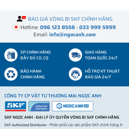
BÁO GIÁ VÒNG BI SKF CHÍNH HÃNG
Hotline:
096 123 8558
-
033 999 5999
Email:
info@ngocanh.com
SP CHÍNH HÃNG
GIAO HÀNG
ĐẦY ĐỦ CO, CQ
TOÀN QUỐC 24/7
BẢO HÀNH
HỖ TRỢ KỸ THUẬT
CHÍNH HÃNG
BÁO GIÁ 24/7
CÔNG TY CP VẬT TƯ THƯƠNG MẠI NGỌC ANH
SKF NGỌC ANH - ĐẠI LÝ ỦY QUYỀN VÒNG BI SKF CHÍNH HÃNG
- Phân phối các sản phẩm SKF chính hãng ®
SKF Authorized Distributor