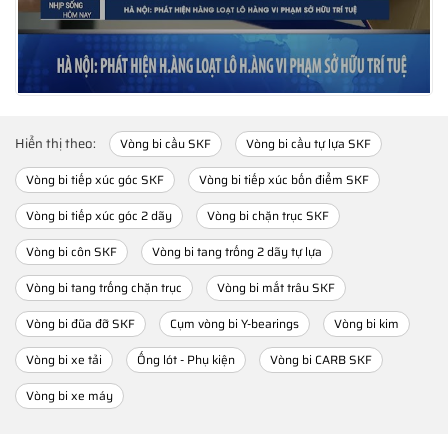
Hiển thị theo:
Vòng bi cầu SKF
Vòng bi cầu tự lựa SKF
Vòng bi tiếp xúc góc SKF
Vòng bi tiếp xúc bốn điểm SKF
Vòng bi tiếp xúc góc 2 dãy
Vòng bi chặn trục SKF
Vòng bi côn SKF
Vòng bi tang trống 2 dãy tự lựa
Vòng bi tang trống chặn trục
Vòng bi mắt trâu SKF
Vòng bi đũa đỡ SKF
Cụm vòng bi Y-bearings
Vòng bi kim
Vòng bi xe tải
Ống lót - Phụ kiện
Vòng bi CARB SKF
Vòng bi xe máy