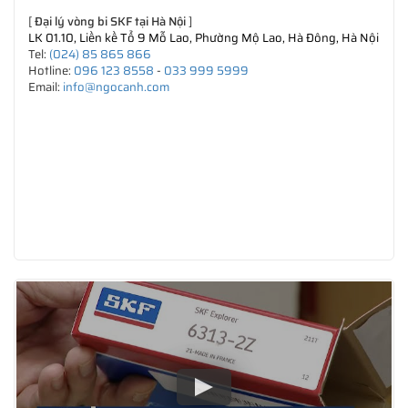
[
Đại lý vòng bi SKF tại Hà Nội
]
LK 01.10, Liền kề Tổ 9 Mỗ Lao, Phường Mộ Lao, Hà Đông, Hà Nội
Tel:
(024) 85 865 866
Hotline:
096 123 8558
-
033 999 5999
Email:
info@ngocanh.com