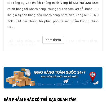
các công cụ và tiện ích chứng minh
Vòng bi SKF NU 320 ECM
chính hãng
tới Khách hàng, chúng tôi còn cam kết bồi hoàn 100
lần giá trị đơn hàng nếu Khách hàng phát hiện Vòng bi SKF NU
320 ECM của chúng tôi phân phối là sản phẩm không chính
hãng.
Xem thêm
GIÁ BÁN VÒNG BI SKF NU 320 ECM CHÍNH HÃNG
LUÔN TỐT NHẤT
Tại
NGOCANH.COM
giá bán Vòng bi SKF NU 320 ECM luôn là tốt
nhất với nhiều ưu đãi kèm theo và các dịch vụ hẫu mãi sau bán
hàng. Chúng tôi cam kết luôn đồng hành cùng Khách hàng
trong suốt quá trình sử dụng các sản phẩm SKF chính hãng.
CHẾ ĐỘ BẢO HÀNH VÒNG BI SKF NU 320 ECM
CHÍNH HÃNG
Tất cả các sản phẩm SKF chính hãng do
SKF Ngọc Anh
phân
SẢN PHẨM KHÁC CÓ THỂ BẠN QUAN TÂM
phối đều được bảo hành chính hãng theo đúng tiêu chuẩn bảo