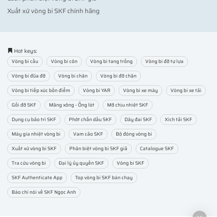
Xuất xứ vòng bi SKF chính hãng
Hot keys:
Vòng bi cầu
Vòng bi côn
Vòng bi tang trống
Vòng bi đỡ tự lựa
Vòng bi đũa đỡ
Vòng bi chặn
Vòng bi đỡ chặn
Vòng bi tiếp xúc bốn điểm
Vòng bi YAR
Vòng bi xe máy
Vòng bi xe tải
Gối đỡ SKF
Măng xông - Ống lót
Mỡ chịu nhiệt SKF
Dụng cụ bảo trì SKF
Phớt chắn dầu SKF
Dây đai SKF
Xích tải SKF
Máy gia nhiệt vòng bi
Vam cảo SKF
Bộ đóng vòng bi
Xuất xứ vòng bi SKF
Phân biệt vòng bi SKF giả
Catalogue SKF
Tra cứu vòng bi
Đại lý ủy quyền SKF
Vòng bi SKF
SKF Authenticate App
Top vòng bi SKF bán chạy
Báo chí nói về SKF Ngọc Anh