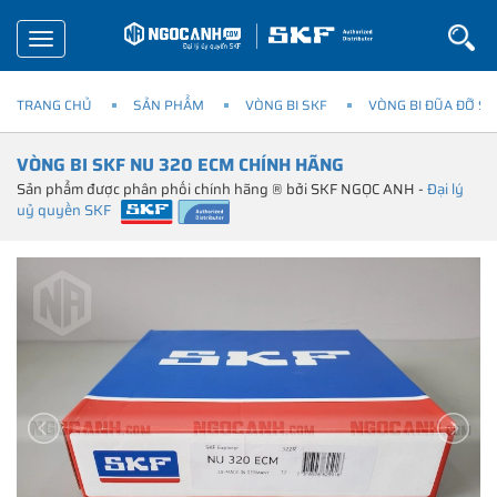
Toggle
navigation
TRANG CHỦ
SẢN PHẨM
VÒNG BI SKF
VÒNG BI ĐŨA ĐỠ SK
VÒNG BI SKF NU 320 ECM CHÍNH HÃNG
Sản phẩm được phân phối chính hãng ® bởi SKF NGỌC ANH -
Đại lý
uỷ quyền SKF