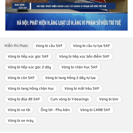
Hiển thị theo:
Vòng bi cầu SKF
Vòng bi cầu tự lựa SKF
Vòng bi tiếp xúc góc SKF
Vòng bi tiếp xúc bốn điểm SKF
Vòng bi tiếp xúc góc 2 dãy
Vòng bi chặn trục SKF
Vòng bi côn SKF
Vòng bi tang trống 2 dãy tự lựa
Vòng bi tang trống chặn trục
Vòng bi mắt trâu SKF
Vòng bi đũa đỡ SKF
Cụm vòng bi Y-bearings
Vòng bi kim
Vòng bi xe tải
Ống lót - Phụ kiện
Vòng bi CARB SKF
Vòng bi xe máy