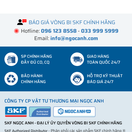
BÁO GIÁ VÒNG BI SKF CHÍNH HÃNG
Hotline:
096 123 8558
-
033 999 5999
Email:
info@ngocanh.com
SP CHÍNH HÃNG
GIAO HÀNG
ĐẦY ĐỦ CO, CQ
TOÀN QUỐC 24/7
BẢO HÀNH
HỖ TRỢ KỸ THUẬT
CHÍNH HÃNG
BÁO GIÁ 24/7
CÔNG TY CP VẬT TƯ THƯƠNG MẠI NGỌC ANH
SKF NGỌC ANH - ĐẠI LÝ ỦY QUYỀN VÒNG BI SKF CHÍNH HÃNG
- Phân phối các sản phẩm SKF chính hãng ®
SKF Authorized Distributor