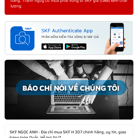
hãng. Tránh nguy cơ mua phải vòng bi SKF giả (fake) kém chất
lượng.
SKF NGỌC ANH - Địa chỉ mua SKF H 307 chính hãng, uy tín, giao
hàng toàn Quốc, Hỗ trợ 24/7