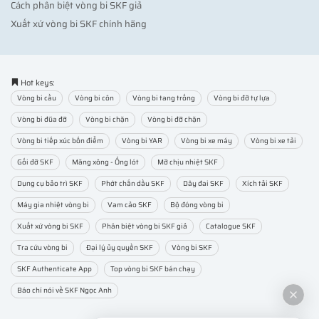
Cách phân biệt vòng bi SKF giả
Xuất xứ vòng bi SKF chính hãng
Hot keys:
Vòng bi cầu
Vòng bi côn
Vòng bi tang trống
Vòng bi đỡ tự lựa
Vòng bi đũa đỡ
Vòng bi chặn
Vòng bi đỡ chặn
Vòng bi tiếp xúc bốn điểm
Vòng bi YAR
Vòng bi xe máy
Vòng bi xe tải
Gối đỡ SKF
Măng xông - Ống lót
Mỡ chịu nhiệt SKF
Dụng cụ bảo trì SKF
Phớt chắn dầu SKF
Dây đai SKF
Xích tải SKF
Máy gia nhiệt vòng bi
Vam cảo SKF
Bộ đóng vòng bi
Xuất xứ vòng bi SKF
Phân biệt vòng bi SKF giả
Catalogue SKF
Tra cứu vòng bi
Đại lý ủy quyền SKF
Vòng bi SKF
SKF Authenticate App
Top vòng bi SKF bán chạy
Báo chí nói về SKF Ngọc Anh