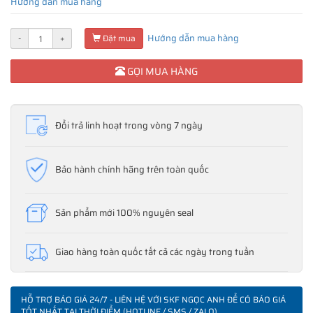
Hướng dẫn mua hàng
Hướng dẫn mua hàng
-
+
Đặt mua
GỌI MUA HÀNG
Đổi trả linh hoạt trong vòng 7 ngày
Bảo hành chính hãng trên toàn quốc
Sản phẩm mới 100% nguyên seal
Giao hàng toàn quốc tất cả các ngày trong tuần
HỖ TRỢ BÁO GIÁ 24/7 - LIÊN HỆ VỚI SKF NGỌC ANH ĐỂ CÓ BÁO GIÁ
TỐT NHẤT TẠI THỜI ĐIỂM (HOTLINE / SMS / ZALO)