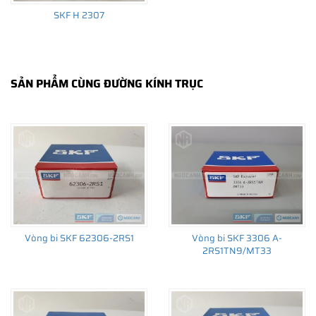
SKF H 2307
SẢN PHẨM CÙNG ĐƯỜNG KÍNH TRỤC
Vòng bi SKF 62306-2RS1
Vòng bi SKF 3306 A-
2RS1TN9/MT33