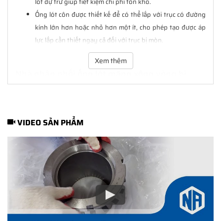
lót dự trữ giúp tiết kiệm chi phí tồn kho.
Ống lót côn được thiết kế để có thể lắp với trục có đường
kính lớn hơn hoặc nhỏ hơn một ít, cho phép tạo được áp
lực lắp cần thiết ngay cả đối với trục bị mòn.
Xem thêm
Nhà phân phối
ống lót măng xông
vòng bi
chính hãng SKF
VIDEO SẢN PHẨM