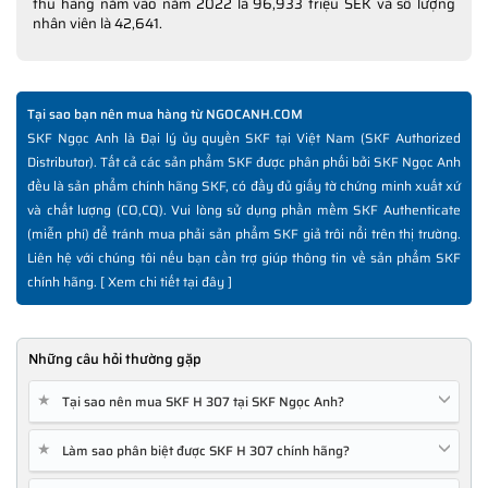
thu hàng năm vào năm 2022 là 96,933 triệu SEK và số lượng
nhân viên là 42,641.
Tại sao bạn nên mua hàng từ NGOCANH.COM
SKF Ngọc Anh là Đại lý ủy quyền SKF tại Việt Nam (SKF Authorized
Distributor). Tất cả các sản phẩm SKF được phân phối bởi SKF Ngọc Anh
đều là sản phẩm chính hãng SKF, có đầy đủ giấy tờ chứng minh xuất xứ
và chất lượng (CO,CQ). Vui lòng sử dụng phần mềm SKF Authenticate
(miễn phí) để tránh mua phải sản phẩm SKF giả trôi nổi trên thị trường.
Liên hệ với chúng tôi nếu bạn cần trợ giúp thông tin về sản phẩm SKF
chính hãng. [
Xem chi tiết tại đây
]
Những câu hỏi thường gặp
★
Tại sao nên mua SKF H 307 tại SKF Ngọc Anh?
★
Làm sao phân biệt được SKF H 307 chính hãng?