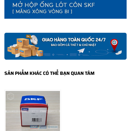
SKF Ngọc Anh - Phân phối uỷ quyền các sản phẩm SKF chính
hãng ®
Website: NGOCANH.COM - Email: info@ngocanh.com
Hotline: 096 123 8558 - 033 999 5999
[ VP Hà Nội ] LK 01.10 - Liền kề Tổ 9 Mỗ Lao, Hà Đông, Hà
Nội
Tel: (024) 85 865 866
SẢN PHẨM KHÁC CÓ THỂ BẠN QUAN TÂM