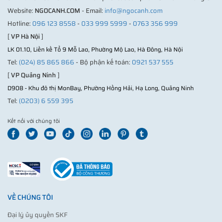
Website:
NGOCANH.COM
- Email:
info@ngocanh.com
Hotline:
096 123 8558
-
033 999 5999
-
0763 356 999
[
VP Hà Nội
]
LK 01.10, Liền kề Tổ 9 Mỗ Lao, Phường Mộ Lao, Hà Đông, Hà Nội
Tel:
(024) 85 865 866
- Bộ phận kế toán:
0921 537 555
[
VP Quảng Ninh
]
D908 - Khu đô thị MonBay, Phường Hồng Hải, Hạ Long, Quảng Ninh
Tel:
(0203) 6 559 395
Kết nối với chúng tôi
VỀ CHÚNG TÔI
Đại lý ủy quyền SKF