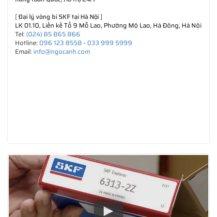
[
Đại lý vòng bi SKF tại Hà Nội
]
LK 01.10, Liền kề Tổ 9 Mỗ Lao, Phường Mộ Lao, Hà Đông, Hà Nội
Tel:
(024) 85 865 866
Hotline:
096 123 8558
-
033 999 5999
Email:
info@ngocanh.com