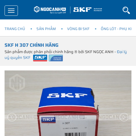
Toggle
navigation
TRANG CHỦ
SẢN PHẨM
VÒNG BI SKF
ỐNG LÓT - PHỤ KIỆ
SKF H 307 CHÍNH HÃNG
Sản phẩm được phân phối chính hãng ® bởi SKF NGỌC ANH -
Đại lý
uỷ quyền SKF