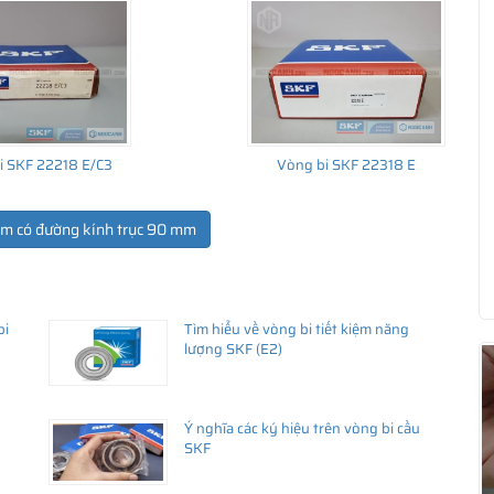
i SKF 22218 E/C3
Vòng bi SKF 22318 E
ẩm có đường kính trục 90 mm
bi
Tìm hiểu về vòng bi tiết kiệm năng
ua hàng
lượng SKF (E2)
Ý nghĩa các ký hiệu trên vòng bi cầu
SKF