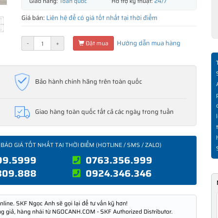
Giao hàng:
Toàn quốc
Hỗ trợ kỹ thuật:
24/7
Giá bán:
Liên hệ để có giá tốt nhất tại thời điểm
Hướng dẫn mua hàng
-
+
Đặt mua
Bảo hành chính hãng trên toàn quốc
Giao hàng toàn quốc tất cả các ngày trong tuần
 BÁO GIÁ TỐT NHẤT TẠI THỜI ĐIỂM (HOTLINE / SMS / ZALO)
99.5999
0763.356.999
809.888
0924.346.346
nline. SKF Ngọc Anh sẽ gọi lại để tư vấn kỹ hơn!
ng giả, hàng nhái từ NGOCANH.COM - SKF Authorized Distributor.