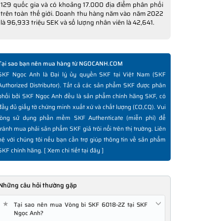
129 quốc gia và có khoảng 17.000 địa điểm phân phối
trên toàn thế giới. Doanh thu hàng năm vào năm 2022
là 96,933 triệu SEK và số lượng nhân viên là 42,641.
Tại sao bạn nên mua hàng từ NGOCANH.COM
SKF Ngọc Anh là Đại lý ủy quyền SKF tại Việt Nam (SKF
Authorized Distributor). Tất cả các sản phẩm SKF được phân
phối bởi SKF Ngọc Anh đều là sản phẩm chính hãng SKF, có
đầy đủ giấy tờ chứng minh xuất xứ và chất lượng (CO,CQ). Vui
lòng sử dụng phần mềm SKF Authenticate (miễn phí) để
tránh mua phải sản phẩm SKF giả trôi nổi trên thị trường. Liên
hệ với chúng tôi nếu bạn cần trợ giúp thông tin về sản phẩm
SKF chính hãng. [
Xem chi tiết tại đây
]
Những câu hỏi thường gặp
★
Tại sao nên mua Vòng bi SKF 6018-2Z tại SKF
Ngọc Anh?