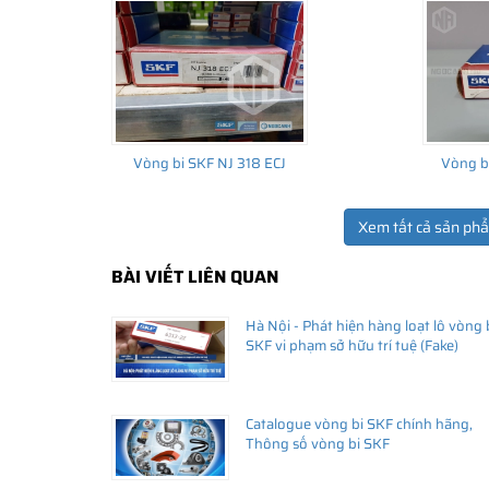
Vòng bi SKF NJ 318 ECJ
Vòng b
Xem tất cả sản ph
BÀI VIẾT LIÊN QUAN
THÔNG TIN HỮU ÍCH
Hà Nội - Phát hiện hàng loạt lô vòng 
•
Vòng bi SKF chính hãng, Những lưu ý cơ bản trước khi m
SKF vi phạm sở hữu trí tuệ (Fake)
•
Xuất xứ vòng bi SKF chính hãng ở đâu?
•
Chất lượng vòng bi SKF chính hãng
Catalogue vòng bi SKF chính hãng,
Thông số vòng bi SKF