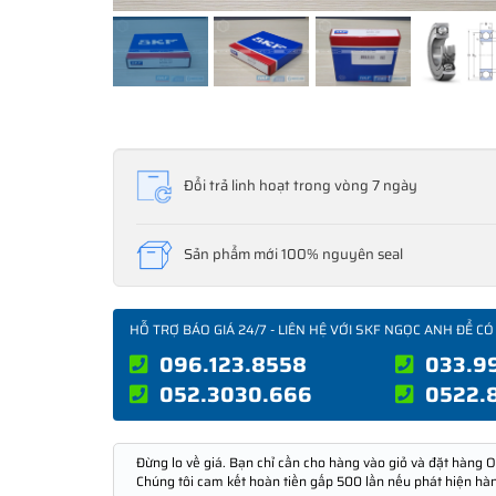
Đổi trả linh hoạt trong vòng 7 ngày
Sản phẩm mới 100% nguyên seal
HỖ TRỢ BÁO GIÁ 24/7 - LIÊN HỆ VỚI SKF NGỌC ANH ĐỂ CÓ
096.123.8558
033.9
052.3030.666
0522.
Đừng lo về giá. Bạn chỉ cần cho hàng vào giỏ và đặt hàng O
Chúng tôi cam kết hoàn tiền gấp 500 lần nếu phát hiện hà