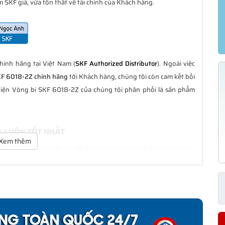
 SKF giả, vừa tổn thất về tài chính của Khách hàng.
ính hãng tại Việt Nam (
SKF Authorized Distributor
). Ngoài việc
KF 6018-2Z chính hãng
tới Khách hàng, chúng tôi còn cam kết bồi
hiện Vòng bi SKF 6018-2Z của chúng tôi phân phối là sản phẩm
G LUÔN TỐT NHẤT
Xem thêm
à tốt nhất với nhiều ưu đãi kèm theo và các dịch vụ hẫu mãi sau
ách hàng trong suốt quá trình sử dụng các sản phẩm SKF chính
CHÍNH HÃNG
phân phối đều được bảo hành chính hãng theo đúng tiêu chuẩn