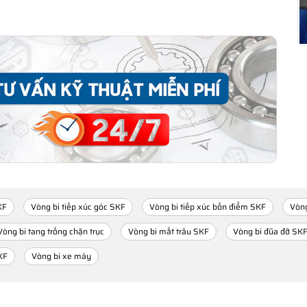
KF
Vòng bi tiếp xúc góc SKF
Vòng bi tiếp xúc bốn điểm SKF
Vòng
Vòng bi tang trống chặn trục
Vòng bi mắt trâu SKF
Vòng bi đũa đỡ SK
KF
Vòng bi xe máy