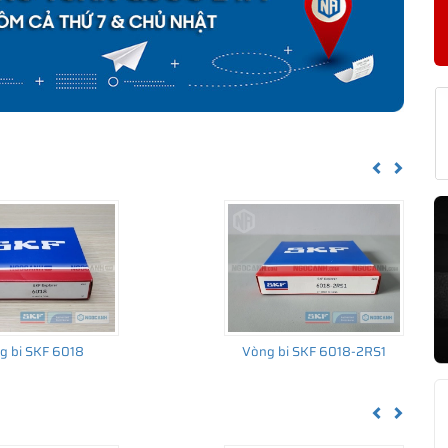
KF 6018-2Z CHÍNH HÃNG
về nguồn gốc của sản phẩm. Ngoài ra bạn cũng có thể tự kiểm tra
h sau:
Previous
Next
g bi SKF 6018
Vòng bi SKF 6018-2RS1
Previous
Next