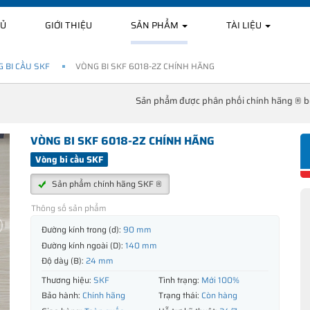
HỦ
GIỚI THIỆU
SẢN PHẨM
TÀI LIỆU
 BI CẦU SKF
VÒNG BI SKF 6018-2Z CHÍNH HÃNG
Sản phẩm được phân phối chính hãng ® 
VÒNG BI SKF 6018-2Z CHÍNH HÃNG
Vòng bi cầu SKF
Sản phẩm chính hãng SKF ®
Thông số sản phẩm
Đường kính trong (d):
90 mm
Đường kính ngoài (D):
140 mm
Độ dày (B):
24 mm
Thương hiệu:
SKF
Tình trạng:
Mới 100%
Bảo hành:
Chính hãng
Trạng thái:
Còn hàng