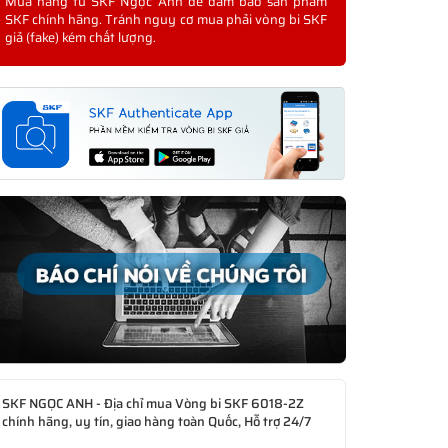
Mua hàng từ SKF Ngọc Anh để đảm bảo sản phẩm
SKF chính hãng. Tránh nguy cơ mua phải vòng bi SKF
giả (fake) kém chất lượng.
SKF NGỌC ANH - Địa chỉ mua Vòng bi SKF 6018-2Z
chính hãng, uy tín, giao hàng toàn Quốc, Hỗ trợ 24/7