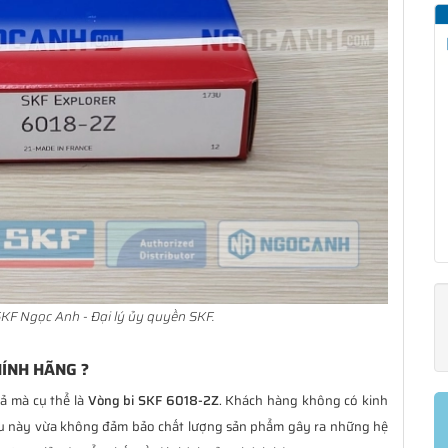
KF Ngọc Anh - Đại lý ủy quyền SKF.
HÍNH HÃNG ?
iả mà cụ thể là
Vòng bi SKF 6018-2Z
. Khách hàng không có kinh
ều này vừa không đảm bảo chất lượng sản phẩm gây ra những hệ