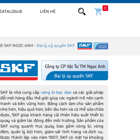
0
CATALOGUE
LIÊN HỆ
bởi SKF NGỌC ANH -
Đại lý uỷ quyền SKF
SKF là nhà cung cấp
vòng bi bạc đạn
và các giải pháp
đổi mới hàng đầu thế giới giúp các ngành trở nên cạnh
tranh và bền vững hơn. Bằng cách làm cho sản phẩm
nhẹ hơn, hiệu quả hơn, bền lâu hơn và có thể sửa chữa
được, SKF giúp khách hàng cải thiện hiệu suất thiết bị
quay và giảm tác động đến môi trường. Sản phẩm của
SKF xung quanh trục quay bao gồm vòng bi, vòng
đệm, quản lý bôi trơn, giám sát tình trạng và dịch vụ.
Được thành lập vào năm 1907, SKF có mặt tại khoảng