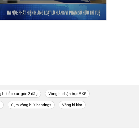
 bi tiếp xúc góc 2 dãy
Vòng bi chặn trục SKF
F
Cụm vòng bi Y-bearings
Vòng bi kim