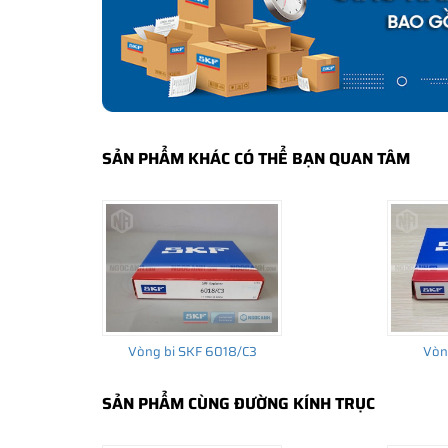
bảo hành của nhà sản xuất.
CÁCH NHẬN BIẾT VÀ PHÂN BIỆT VÒNG BI S
Mua hàng tại các đại lý ủy quyền của SKF để yên tâm 
và phân biệt các sản phẩm SKF chính hãng bằng các các
✅
Những cách phân biệt vòng bi SKF giả bằng mắt thường
SẢN PHẨM KHÁC CÓ THỂ BẠN QUAN TÂM
✅
SKF Authenticate, Phần mềm kiểm tra vòng bi SKF giả
✅
Cảnh báo của chuyên gia SKF về vòng bi SKF giả
Vòng bi SKF 6018/C3
Vòn
SẢN PHẨM CÙNG ĐƯỜNG KÍNH TRỤC