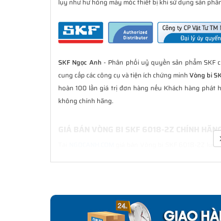
lụy như hư hỏng máy móc thiết bị khi sử dụng sản phẩm
SKF Ngọc Anh
- Phân phối uỷ quyền sản phẩm SKF ch
cung cấp các công cụ và tiện ích chứng minh
Vòng bi S
hoàn 100 lần giá trị đơn hàng nếu Khách hàng phát 
không chính hãng.
GIÁ BÁN VÒNG BI SKF 6018-2Z CHÍNH HÃN
Tại
NGOCANH.COM
giá bán Vòng bi SKF 6018-2Z luôn l
bán hàng. Chúng tôi cam kết luôn đồng hành cùng Kh
hãng.
CHẾ ĐỘ BẢO HÀNH VÒNG BI SKF 6018-2Z 
Tất cả các sản phẩm SKF chính hãng do
SKF Ngọc Anh