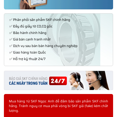
✅ Phân phối sản phẩm SKF chính hãng
✅ Đầy đủ giấy tờ CO,CQ gốc
✅ Bảo hành chính hãng
✅ Giá bán cạnh tranh nhất
✅ Dịch vụ sau bán bán hàng chuyên nghiệp
✅ Giao hàng toàn Quốc
✅ Hỗ trợ kỹ thuật 24/7
Mua hàng từ SKF Ngọc Anh để đảm bảo sản phẩm SKF chính
hãng. Tránh nguy cơ mua phải vòng bi SKF giả (fake) kém chất
lượng.