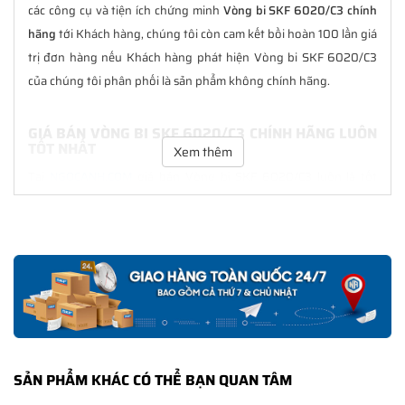
các công cụ và tiện ích chứng minh
Vòng bi SKF 6020/C3 chính
hãng
tới Khách hàng, chúng tôi còn cam kết bồi hoàn 100 lần giá
trị đơn hàng nếu Khách hàng phát hiện Vòng bi SKF 6020/C3
của chúng tôi phân phối là sản phẩm không chính hãng.
GIÁ BÁN VÒNG BI SKF 6020/C3 CHÍNH HÃNG LUÔN
TỐT NHẤT
Xem thêm
Tại
NGOCANH.COM
giá bán Vòng bi SKF 6020/C3 luôn là tốt
nhất với nhiều ưu đãi kèm theo và các dịch vụ hẫu mãi sau bán
hàng. Chúng tôi cam kết luôn đồng hành cùng Khách hàng
trong suốt quá trình sử dụng các sản phẩm SKF chính hãng.
CHẾ ĐỘ BẢO HÀNH VÒNG BI SKF 6020/C3 CHÍNH
HÃNG
Tất cả các sản phẩm SKF chính hãng do
SKF Ngọc Anh
phân
phối đều được bảo hành chính hãng theo đúng tiêu chuẩn bảo
SẢN PHẨM KHÁC CÓ THỂ BẠN QUAN TÂM
hành của nhà sản xuất.