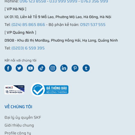
Hotline:
096 123 8558
-
033 999 5999
-
0763 356 999
[
VP Hà Nội
]
LK 01.10, Liền kề Tổ 9 Mỗ Lao, Phường Mộ Lao, Hà Đông, Hà Nội
Tel:
(024) 85 865 866
- Bộ phận kế toán:
0921 537 555
[
VP Quảng Ninh
]
D908 - Khu đô thị MonBay, Phường Hồng Hải, Hạ Long, Quảng Ninh
Tel:
(0203) 6 559 395
Kết nối với chúng tôi
VỀ CHÚNG TÔI
Đại lý ủy quyền SKF
Giới thiệu chung
Profile công ty