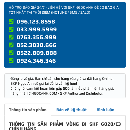
HỖ TRỢ BÁO GIÁ 24/7 - LIÊN HỆ VỚI SKF NGỌC ANH ĐỂ CÓ BÁO GIÁ
TỐT NHẤT TẠI THỜI ĐIỂM (HOTLINE / SMS / ZALO)
096.123.8558
033.999.5999
0763.356.999
052.3030.666
0522.809.888
0924.346.346
Đừng lo về giá. Bạn chỉ cần cho hàng vào giỏ và đặt hàng Online.
SKF Ngọc Anh sẽ gọi lại để tư vấn kỹ hơn!
Chúng tôi cam kết hoàn tiền gấp 500 lần nếu phát hiện hàng giả,
hàng nhái từ NGOCANH.COM - SKF Authorized Distributor.
Thông tin sản phẩm
Bản vẽ kỹ thuật
Bình luận
THÔNG TIN SẢN PHẨM VÒNG BI SKF 6020/C3
CHÍNH HÃNG