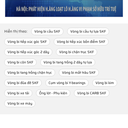
Hiển thị theo:
Vòng bi cầu SKF
Vòng bi cầu tự lựa SKF
Vòng bi tiếp xúc góc SKF
Vòng bi tiếp xúc bốn điểm SKF
Vòng bi tiếp xúc góc 2 dãy
Vòng bi chặn trục SKF
Vòng bi côn SKF
Vòng bi tang trống 2 dãy tự lựa
Vòng bi tang trống chặn trục
Vòng bi mắt trâu SKF
Vòng bi đũa đỡ SKF
Cụm vòng bi Y-bearings
Vòng bi kim
Vòng bi xe tải
Ống lót - Phụ kiện
Vòng bi CARB SKF
Vòng bi xe máy