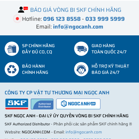
BÁO GIÁ VÒNG BI SKF CHÍNH HÃNG
Hotline:
096 123 8558
-
033 999 5999
Email:
info@ngocanh.com
SP CHÍNH HÃNG
GIAO HÀNG
ĐẦY ĐỦ CO, CQ
TOÀN QUỐC 24/7
BẢO HÀNH
HỖ TRỢ KỸ THUẬT
CHÍNH HÃNG
BÁO GIÁ 24/7
CÔNG TY CP VẬT TƯ THƯƠNG MẠI NGỌC ANH
SKF NGỌC ANH - ĐẠI LÝ ỦY QUYỀN VÒNG BI SKF CHÍNH HÃNG
- Phân phối các sản phẩm SKF chính hãng ®
SKF Authorized Distributor
Website:
NGOCANH.COM
- Email:
info@ngocanh.com