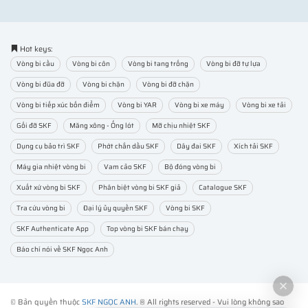
Hot keys:
Vòng bi cầu
Vòng bi côn
Vòng bi tang trống
Vòng bi đỡ tự lựa
Vòng bi đũa đỡ
Vòng bi chặn
Vòng bi đỡ chặn
Vòng bi tiếp xúc bốn điểm
Vòng bi YAR
Vòng bi xe máy
Vòng bi xe tải
Gối đỡ SKF
Măng xông - Ống lót
Mỡ chịu nhiệt SKF
Dụng cụ bảo trì SKF
Phớt chắn dầu SKF
Dây đai SKF
Xích tải SKF
Máy gia nhiệt vòng bi
Vam cảo SKF
Bộ đóng vòng bi
Xuất xứ vòng bi SKF
Phân biệt vòng bi SKF giả
Catalogue SKF
Tra cứu vòng bi
Đại lý ủy quyền SKF
Vòng bi SKF
SKF Authenticate App
Top vòng bi SKF bán chạy
Báo chí nói về SKF Ngọc Anh
© Bản quyền thuộc
SKF NGỌC ANH
. ® All rights reserved - Vui lòng không sao