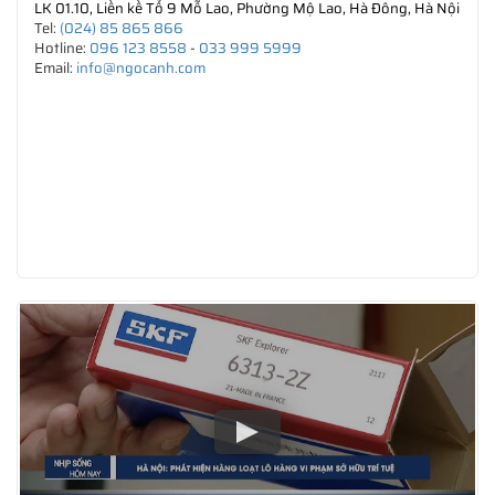
LK 01.10, Liền kề Tổ 9 Mỗ Lao, Phường Mộ Lao, Hà Đông, Hà Nội
Tel:
(024) 85 865 866
Hotline:
096 123 8558
-
033 999 5999
Email:
info@ngocanh.com