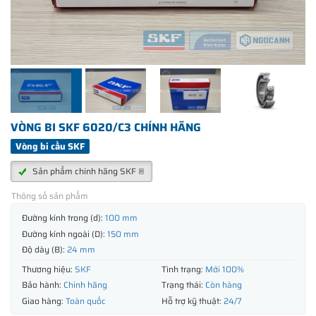
VÒNG BI SKF 6020/C3 CHÍNH HÃNG
Vòng bi cầu SKF
Sản phẩm chính hãng SKF ®
Thông số sản phẩm
Đường kính trong (d):
100 mm
Đường kính ngoài (D):
150 mm
Độ dày (B):
24 mm
Thương hiệu:
SKF
Tình trạng:
Mới 100%
Bảo hành:
Chính hãng
Trạng thái:
Còn hàng
Giao hàng:
Toàn quốc
Hỗ trợ kỹ thuật:
24/7