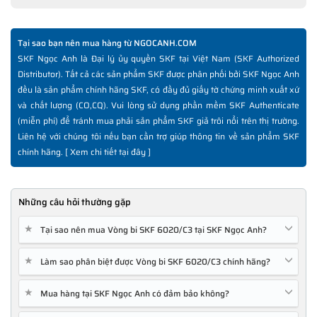
Tại sao bạn nên mua hàng từ NGOCANH.COM
SKF Ngọc Anh là Đại lý ủy quyền SKF tại Việt Nam (SKF Authorized
Distributor). Tất cả các sản phẩm SKF được phân phối bởi SKF Ngọc Anh
đều là sản phẩm chính hãng SKF, có đầy đủ giấy tờ chứng minh xuất xứ
và chất lượng (CO,CQ). Vui lòng sử dụng phần mềm SKF Authenticate
(miễn phí) để tránh mua phải sản phẩm SKF giả trôi nổi trên thị trường.
Liên hệ với chúng tôi nếu bạn cần trợ giúp thông tin về sản phẩm SKF
chính hãng. [
Xem chi tiết tại đây
]
Những câu hỏi thường gặp
★
Tại sao nên mua Vòng bi SKF 6020/C3 tại SKF Ngọc Anh?
★
Làm sao phân biệt được Vòng bi SKF 6020/C3 chính hãng?
★
Mua hàng tại SKF Ngọc Anh có đảm bảo không?