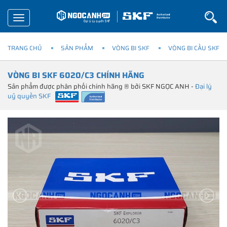
Toggle
navigation
TRANG CHỦ
SẢN PHẨM
VÒNG BI SKF
VÒNG BI CẦU SKF
VÒNG BI SKF 6020/C3 CHÍNH HÃNG
Sản phẩm được phân phối chính hãng ® bởi SKF NGỌC ANH -
Đại lý
uỷ quyền SKF