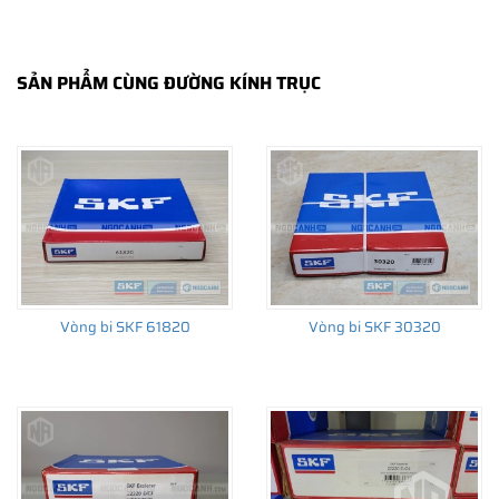
SẢN PHẨM CÙNG ĐƯỜNG KÍNH TRỤC
THÔNG TIN HỮU ÍCH
•
Vòng bi SKF chính hãng, Những lưu ý cơ bản trước khi mua hàng
•
Xuất xứ vòng bi SKF chính hãng ở đâu?
•
Chất lượng vòng bi SKF chính hãng
Vòng bi SKF 61820
Vòng bi SKF 30320