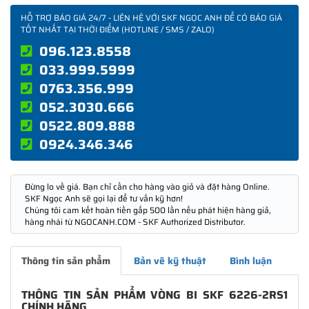
HỖ TRỢ BÁO GIÁ 24/7 - LIÊN HỆ VỚI SKF NGỌC ANH ĐỂ CÓ BÁO GIÁ
TỐT NHẤT TẠI THỜI ĐIỂM (HOTLINE / SMS / ZALO)
096.123.8558
033.999.5999
0763.356.999
052.3030.666
0522.809.888
0924.346.346
Đừng lo về giá. Bạn chỉ cần cho hàng vào giỏ và đặt hàng Online.
SKF Ngọc Anh sẽ gọi lại để tư vấn kỹ hơn!
Chúng tôi cam kết hoàn tiền gấp 500 lần nếu phát hiện hàng giả,
hàng nhái từ NGOCANH.COM - SKF Authorized Distributor.
Thông tin sản phẩm
Bản vẽ kỹ thuật
Bình luận
THÔNG TIN SẢN PHẨM VÒNG BI SKF 6226-2RS1
CHÍNH HÃNG