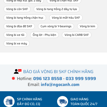
Vòng bi tiếp xúc góc 2 dãy
Vòng bi chặn trục SKF
Vòng bi côn SKF
Vòng bi tang trống 2 dãy tự lựa
Vòng bi tang trống chặn trục
Vòng bi mắt trâu SKF
Vòng bi đũa đỡ SKF
Cụm vòng bi Y-bearings
Vòng bi kim
Vòng bi xe tải
Ống lót - Phụ kiện
Vòng bi CARB SKF
Vòng bi xe máy
BÁO GIÁ VÒNG BI SKF CHÍNH HÃNG
Hotline:
096 123 8558
-
033 999 5999
Email:
info@ngocanh.com
SP CHÍNH HÃNG
GIAO HÀNG
ĐẦY ĐỦ CO, CQ
TOÀN QUỐC 24/7