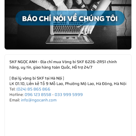
SKF NGỌC ANH - Địa chỉ mua Vòng bi SKF 6226-2RS1 chính
hãng, uy tín, giao hàng toàn Quốc, Hỗ trợ 24/7
[
Đại lý vòng bi SKF tại Hà Nội
]
LK 01.10, Liền kề Tổ 9 Mỗ Lao, Phường Mộ Lao, Hà Đông, Hà Nội
Tel:
(024) 85 865 866
Hotline:
096 123 8558
-
033 999 5999
Email:
info@ngocanh.com