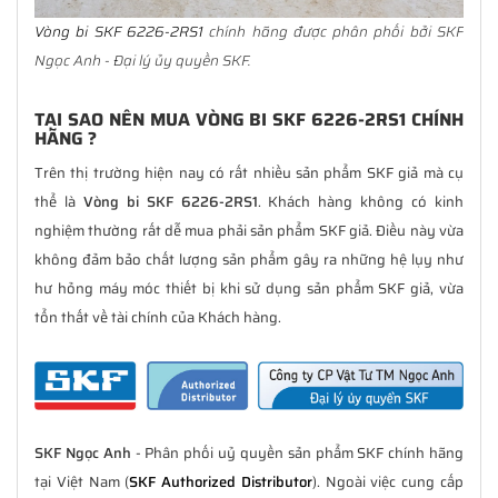
Vòng bi SKF 6226-2RS1
chính hãng được phân phối bởi SKF
Ngọc Anh - Đại lý ủy quyền SKF.
TẠI SAO NÊN MUA VÒNG BI SKF 6226-2RS1 CHÍNH
HÃNG ?
Trên thị trường hiện nay có rất nhiều sản phẩm SKF giả mà cụ
thể là
Vòng bi SKF 6226-2RS1
. Khách hàng không có kinh
nghiệm thường rất dễ mua phải sản phẩm SKF giả. Điều này vừa
không đảm bảo chất lượng sản phẩm gây ra những hệ lụy như
hư hỏng máy móc thiết bị khi sử dụng sản phẩm SKF giả, vừa
tổn thất về tài chính của Khách hàng.
SKF Ngọc Anh
- Phân phối uỷ quyền sản phẩm SKF chính hãng
tại Việt Nam (
SKF Authorized Distributor
). Ngoài việc cung cấp