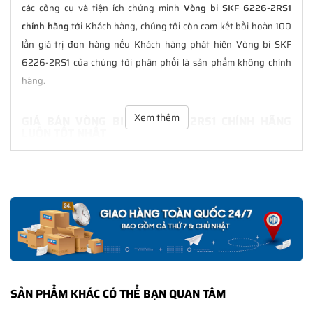
các công cụ và tiện ích chứng minh
Vòng bi SKF 6226-2RS1
chính hãng
tới Khách hàng, chúng tôi còn cam kết bồi hoàn 100
lần giá trị đơn hàng nếu Khách hàng phát hiện Vòng bi SKF
6226-2RS1 của chúng tôi phân phối là sản phẩm không chính
hãng.
Xem thêm
GIÁ BÁN VÒNG BI SKF 6226-2RS1 CHÍNH HÃNG
LUÔN TỐT NHẤT
Tại
NGOCANH.COM
giá bán Vòng bi SKF 6226-2RS1 luôn là tốt
nhất với nhiều ưu đãi kèm theo và các dịch vụ hẫu mãi sau bán
hàng. Chúng tôi cam kết luôn đồng hành cùng Khách hàng
trong suốt quá trình sử dụng các sản phẩm SKF chính hãng.
CHẾ ĐỘ BẢO HÀNH VÒNG BI SKF 6226-2RS1 CHÍNH
HÃNG
Tất cả các sản phẩm SKF chính hãng do
SKF Ngọc Anh
phân
SẢN PHẨM KHÁC CÓ THỂ BẠN QUAN TÂM
phối đều được bảo hành chính hãng theo đúng tiêu chuẩn bảo