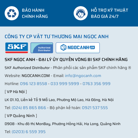
BẢO HÀNH
HỖ TRỢ KỸ THUẬT
CHÍNH HÃNG
BÁO GIÁ 24/7
CÔNG TY CP VẬT TƯ THƯƠNG MẠI NGỌC ANH
SKF NGỌC ANH - ĐẠI LÝ ỦY QUYỀN VÒNG BI SKF CHÍNH HÃNG
- Phân phối các sản phẩm SKF chính hãng ®
SKF Authorized Distributor
Website:
NGOCANH.COM
- Email:
info@ngocanh.com
Hotline:
096 123 8558
-
033 999 5999
-
0763 356 999
[
VP Hà Nội
]
LK 01.10, Liền kề Tổ 9 Mỗ Lao, Phường Mộ Lao, Hà Đông, Hà Nội
Tel:
(024) 85 865 866
- Bộ phận kế toán:
0921 537 555
[
VP Quảng Ninh
]
D908 - Khu đô thị MonBay, Phường Hồng Hải, Hạ Long, Quảng Ninh
Tel:
(0203) 6 559 395