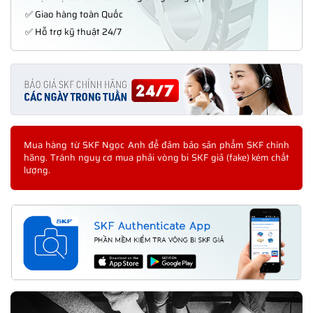
✅ Giao hàng toàn Quốc
✅ Hỗ trợ kỹ thuật 24/7
Mua hàng từ SKF Ngọc Anh để đảm bảo sản phẩm SKF chính
hãng. Tránh nguy cơ mua phải vòng bi SKF giả (fake) kém chất
lượng.