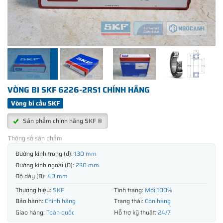
VÒNG BI SKF 6226-2RS1 CHÍNH HÃNG
Vòng bi cầu SKF
Sản phẩm chính hãng SKF ®
Thông số sản phẩm
Đường kính trong (d):
130 mm
Đường kính ngoài (D):
230 mm
Độ dày (B):
40 mm
Thương hiệu:
SKF
Tình trạng:
Mới 100%
Bảo hành:
Chính hãng
Trạng thái:
Còn hàng
Giao hàng:
Toàn quốc
Hỗ trợ kỹ thuật:
24/7