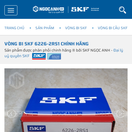
Toggle
navigation
TRANG CHỦ
SẢN PHẨM
VÒNG BI SKF
VÒNG BI CẦU SKF
VÒNG BI SKF 6226-2RS1 CHÍNH HÃNG
Sản phẩm được phân phối chính hãng ® bởi SKF NGỌC ANH -
Đại lý
uỷ quyền SKF