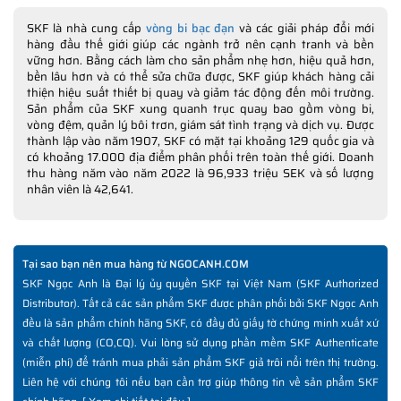
SKF là nhà cung cấp
vòng bi bạc đạn
và các giải pháp đổi mới
hàng đầu thế giới giúp các ngành trở nên cạnh tranh và bền
vững hơn. Bằng cách làm cho sản phẩm nhẹ hơn, hiệu quả hơn,
bền lâu hơn và có thể sửa chữa được, SKF giúp khách hàng cải
thiện hiệu suất thiết bị quay và giảm tác động đến môi trường.
Sản phẩm của SKF xung quanh trục quay bao gồm vòng bi,
vòng đệm, quản lý bôi trơn, giám sát tình trạng và dịch vụ. Được
thành lập vào năm 1907, SKF có mặt tại khoảng 129 quốc gia và
có khoảng 17.000 địa điểm phân phối trên toàn thế giới. Doanh
thu hàng năm vào năm 2022 là 96,933 triệu SEK và số lượng
nhân viên là 42,641.
Tại sao bạn nên mua hàng từ NGOCANH.COM
SKF Ngọc Anh là Đại lý ủy quyền SKF tại Việt Nam (SKF Authorized
Distributor). Tất cả các sản phẩm SKF được phân phối bởi SKF Ngọc Anh
đều là sản phẩm chính hãng SKF, có đầy đủ giấy tờ chứng minh xuất xứ
và chất lượng (CO,CQ). Vui lòng sử dụng phần mềm SKF Authenticate
(miễn phí) để tránh mua phải sản phẩm SKF giả trôi nổi trên thị trường.
Liên hệ với chúng tôi nếu bạn cần trợ giúp thông tin về sản phẩm SKF