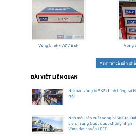
Vòng bi SKF 7217 BEP
Vòng b
Xem tất cả sản ph
BÀI VIẾT LIÊN QUAN
THÔNG TIN HỮU ÍCH
Nơi bán vòng bi SKF chính hãng tại 
•
Vòng bi SKF chính hãng, Những lưu ý cơ bản trước khi m
Nội
•
Xuất xứ vòng bi SKF chính hãng ở đâu?
•
Chất lượng vòng bi SKF chính hãng
Nhà máy sản xuất vòng bi SKF tại Đại
Liên, Trung Quốc được chứng nhận
Vàng đạt chuẩn LEED