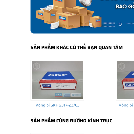
bảo hành của nhà sản xuất.
CÁCH NHẬN BIẾT VÀ PHÂN BIỆT VÒNG BI S
Mua hàng tại các đại lý ủy quyền của SKF để yên tâm 
và phân biệt các sản phẩm SKF chính hãng bằng các các
✅
Những cách phân biệt vòng bi SKF giả bằng mắt thường
SẢN PHẨM KHÁC CÓ THỂ BẠN QUAN TÂM
✅
SKF Authenticate, Phần mềm kiểm tra vòng bi SKF giả
✅
Cảnh báo của chuyên gia SKF về vòng bi SKF giả
Vòng bi SKF 6317-2Z/C3
Vòng bi
SẢN PHẨM CÙNG ĐƯỜNG KÍNH TRỤC