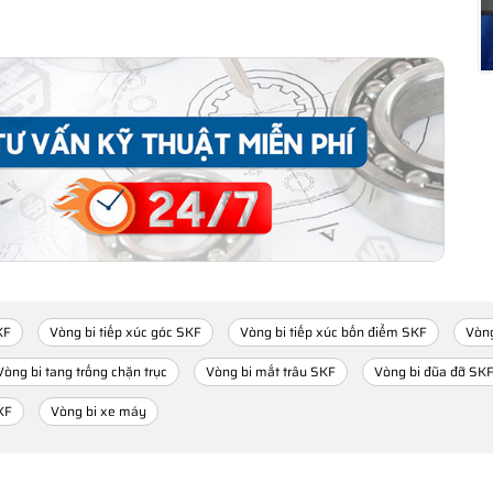
KF
Vòng bi tiếp xúc góc SKF
Vòng bi tiếp xúc bốn điểm SKF
Vòng
Vòng bi tang trống chặn trục
Vòng bi mắt trâu SKF
Vòng bi đũa đỡ SK
KF
Vòng bi xe máy