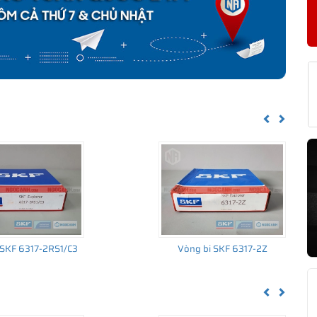
KF 6317/C4 CHÍNH HÃNG
về nguồn gốc của sản phẩm. Ngoài ra bạn cũng có thể tự kiểm tra
h sau:
Previous
Next
 SKF 6317-2RS1/C3
Vòng bi SKF 6317-2Z
Previous
Next