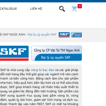
0
CATALOGUE
LIÊN HỆ
bởi SKF NGỌC ANH -
Đại lý uỷ quyền SKF
SKF là nhà cung cấp
vòng bi bạc đạn
và các giải pháp
đổi mới hàng đầu thế giới giúp các ngành trở nên cạnh
tranh và bền vững hơn. Bằng cách làm cho sản phẩm
nhẹ hơn, hiệu quả hơn, bền lâu hơn và có thể sửa chữa
được, SKF giúp khách hàng cải thiện hiệu suất thiết bị
quay và giảm tác động đến môi trường. Sản phẩm của
SKF xung quanh trục quay bao gồm vòng bi, vòng
đệm, quản lý bôi trơn, giám sát tình trạng và dịch vụ.
Được thành lập vào năm 1907, SKF có mặt tại khoảng