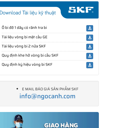
Ổ bi đỡ 1 dãy có rãnh tra bi
Tài liệu vòng bi mặt cầu GE
Tài liệu vòng bi 2 nửa SKF
Quy định khe hở vòng bi cầu SKF
Quy định ký hiệu vòng bi SKF
E MAIL BÁO GIÁ SẢN PHẨM SKF
info@ngocanh.com