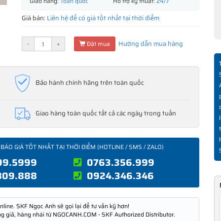
Giao hàng:
Toàn quốc
Hỗ trợ kỹ thuật:
24/7
Giá bán:
Liên hệ để có giá tốt nhất tại thời điểm
Hướng dẫn mua hàng
-
+
Đặt mua
Bảo hành chính hãng trên toàn quốc
Giao hàng toàn quốc tất cả các ngày trong tuần
 BÁO GIÁ TỐT NHẤT TẠI THỜI ĐIỂM (HOTLINE / SMS / ZALO)
99.5999
0763.356.999
809.888
0924.346.346
nline. SKF Ngọc Anh sẽ gọi lại để tư vấn kỹ hơn!
ng giả, hàng nhái từ NGOCANH.COM - SKF Authorized Distributor.