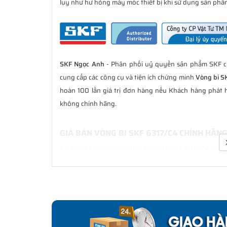
lụy như hư hỏng máy móc thiết bị khi sử dụng sản phẩm
SKF Ngọc Anh
- Phân phối uỷ quyền sản phẩm SKF ch
cung cấp các công cụ và tiện ích chứng minh
Vòng bi S
hoàn 100 lần giá trị đơn hàng nếu Khách hàng phát 
không chính hãng.
GIÁ BÁN VÒNG BI SKF 6317/C4 CHÍNH HÃN
Tại
NGOCANH.COM
giá bán Vòng bi SKF 6317/C4 luôn l
bán hàng. Chúng tôi cam kết luôn đồng hành cùng Kh
hãng.
CHẾ ĐỘ BẢO HÀNH VÒNG BI SKF 6317/C4 C
Tất cả các sản phẩm SKF chính hãng do
SKF Ngọc Anh