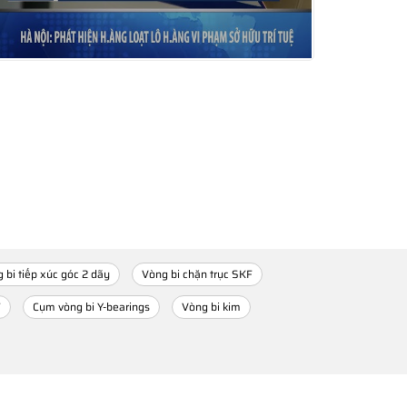
 bi tiếp xúc góc 2 dãy
Vòng bi chặn trục SKF
F
Cụm vòng bi Y-bearings
Vòng bi kim