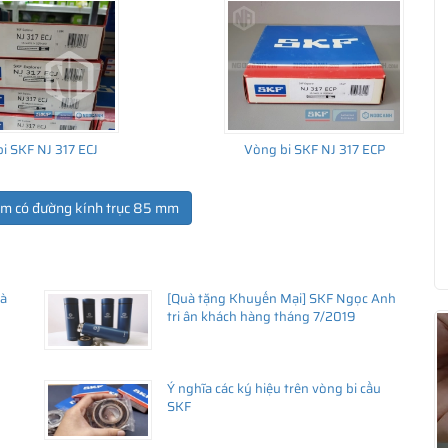
i SKF NJ 317 ECJ
Vòng bi SKF NJ 317 ECP
ẩm có đường kính trục 85 mm
Hà
[Quà tặng Khuyến Mại] SKF Ngọc Anh
ua hàng
tri ân khách hàng tháng 7/2019
Ý nghĩa các ký hiệu trên vòng bi cầu
SKF