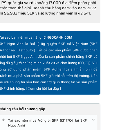
129 quốc gia và có khoảng 17.000 địa điểm phân phối
trên toàn thế giới. Doanh thu hàng năm vào năm 2022
là 96,933 triệu SEK và số lượng nhân viên là 42,641.
Tại sao bạn nên mua hàng từ NGOCANH.COM
SKF Ngọc Anh là Đại lý ủy quyền SKF tại Việt Nam (SKF
Authorized Distributor). Tất cả các sản phẩm SKF được phân
phối bởi SKF Ngọc Anh đều là sản phẩm chính hãng SKF, có
đầy đủ giấy tờ chứng minh xuất xứ và chất lượng (CO,CQ). Vui
lòng sử dụng phần mềm SKF Authenticate (miễn phí) để
tránh mua phải sản phẩm SKF giả trôi nổi trên thị trường. Liên
hệ với chúng tôi nếu bạn cần trợ giúp thông tin về sản phẩm
SKF chính hãng. [
Xem chi tiết tại đây
]
Những câu hỏi thường gặp
★
Tại sao nên mua Vòng bi SKF 6317/C4 tại SKF
Ngọc Anh?