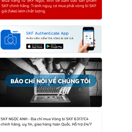
Mua hàng từ SKF Ngọc Anh để đảm bảo sản phẩm
SKF chính hãng. Tránh nguy cơ mua phải vòng bi SKF
giả (fake) kém chất lượng.
SKF NGỌC ANH - Địa chỉ mua Vòng bi SKF 6317/C4
chính hãng, uy tín, giao hàng toàn Quốc, Hỗ trợ 24/7