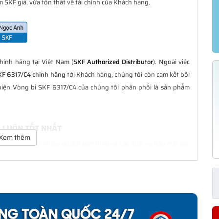
 SKF giả, vừa tổn thất về tài chính của Khách hàng.
ính hãng tại Việt Nam (
SKF Authorized Distributor
). Ngoài việc
KF 6317/C4 chính hãng
tới Khách hàng, chúng tôi còn cam kết bồi
hiện Vòng bi SKF 6317/C4 của chúng tôi phân phối là sản phẩm
G LUÔN TỐT NHẤT
Xem thêm
à tốt nhất với nhiều ưu đãi kèm theo và các dịch vụ hẫu mãi sau
ách hàng trong suốt quá trình sử dụng các sản phẩm SKF chính
HÍNH HÃNG
phân phối đều được bảo hành chính hãng theo đúng tiêu chuẩn