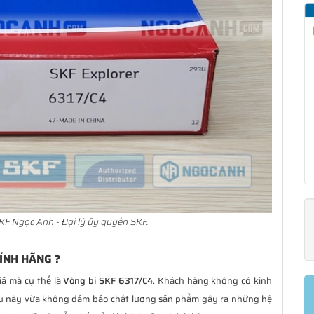
KF Ngọc Anh - Đại lý ủy quyền SKF.
ÍNH HÃNG ?
iả mà cụ thể là
Vòng bi SKF 6317/C4
. Khách hàng không có kinh
ều này vừa không đảm bảo chất lượng sản phẩm gây ra những hệ