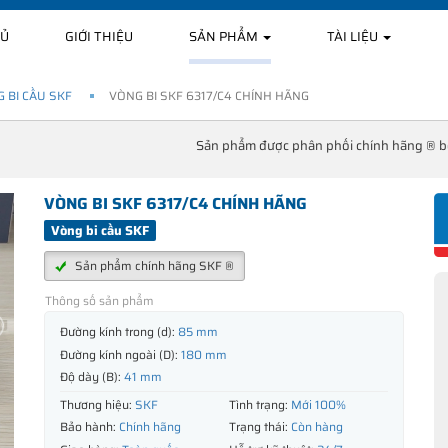
HỦ
GIỚI THIỆU
SẢN PHẨM
TÀI LIỆU
 BI CẦU SKF
VÒNG BI SKF 6317/C4 CHÍNH HÃNG
Sản phẩm được phân phối chính hãng ® 
VÒNG BI SKF 6317/C4 CHÍNH HÃNG
Vòng bi cầu SKF
Sản phẩm chính hãng SKF ®
Thông số sản phẩm
Đường kính trong (d):
85 mm
Đường kính ngoài (D):
180 mm
Độ dày (B):
41 mm
Thương hiệu:
SKF
Tình trạng:
Mới 100%
Bảo hành:
Chính hãng
Trạng thái:
Còn hàng