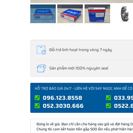
Đổi trả linh hoạt trong vòng 7 ngày
Sản phẩm mới 100% nguyên seal
HỖ TRỢ BÁO GIÁ 24/7 - LIÊN HỆ VỚI SKF NGỌC ANH ĐỂ CÓ
096.123.8558
033.9
052.3030.666
0522.
Đừng lo về giá. Bạn chỉ cần cho hàng vào giỏ và đặt hàng O
Chúng tôi cam kết hoàn tiền gấp 500 lần nếu phát hiện hà