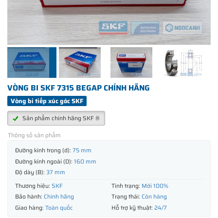
VÒNG BI SKF 7315 BEGAP CHÍNH HÃNG
Vòng bi tiếp xúc góc SKF
Sản phẩm chính hãng SKF ®
Thông số sản phẩm
Đường kính trong (d):
75 mm
Đường kính ngoài (D):
160 mm
Độ dày (B):
37 mm
Thương hiệu:
SKF
Tình trạng:
Mới 100%
Bảo hành:
Chính hãng
Trạng thái:
Còn hàng
Giao hàng:
Toàn quốc
Hỗ trợ kỹ thuật:
24/7