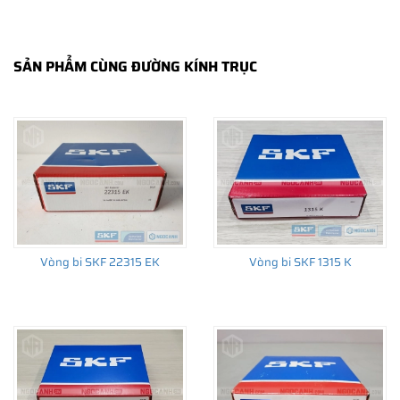
SẢN PHẨM CÙNG ĐƯỜNG KÍNH TRỤC
THÔNG TIN HỮU ÍCH
•
Vòng bi SKF chính hãng, Những lưu ý cơ bản trước khi mua hàng
•
Xuất xứ vòng bi SKF chính hãng ở đâu?
•
Chất lượng vòng bi SKF chính hãng
Vòng bi SKF 22315 EK
Vòng bi SKF 1315 K