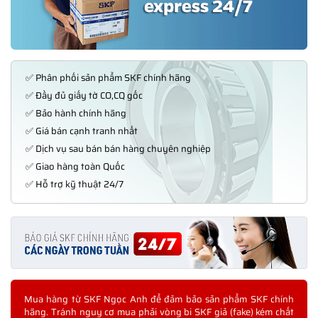
✅ Phân phối sản phẩm SKF chính hãng
✅ Đầy đủ giấy tờ CO,CQ gốc
✅ Bảo hành chính hãng
✅ Giá bán cạnh tranh nhất
✅ Dịch vụ sau bán bán hàng chuyên nghiệp
✅ Giao hàng toàn Quốc
✅ Hỗ trợ kỹ thuật 24/7
Mua hàng từ SKF Ngọc Anh để đảm bảo sản phẩm SKF chính
hãng. Tránh nguy cơ mua phải vòng bi SKF giả (fake) kém chất