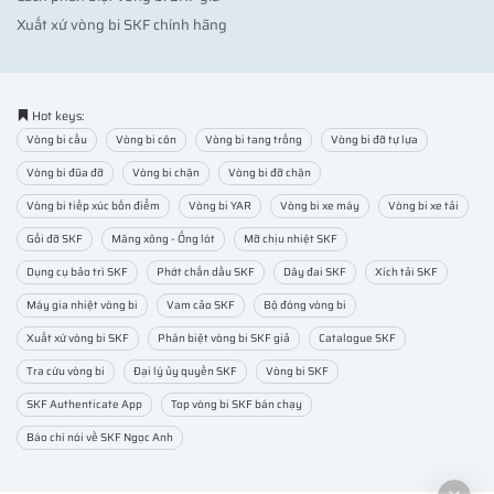
Xuất xứ vòng bi SKF chính hãng
Hot keys:
Vòng bi cầu
Vòng bi côn
Vòng bi tang trống
Vòng bi đỡ tự lựa
Vòng bi đũa đỡ
Vòng bi chặn
Vòng bi đỡ chặn
Vòng bi tiếp xúc bốn điểm
Vòng bi YAR
Vòng bi xe máy
Vòng bi xe tải
Gối đỡ SKF
Măng xông - Ống lót
Mỡ chịu nhiệt SKF
Dụng cụ bảo trì SKF
Phớt chắn dầu SKF
Dây đai SKF
Xích tải SKF
Máy gia nhiệt vòng bi
Vam cảo SKF
Bộ đóng vòng bi
Xuất xứ vòng bi SKF
Phân biệt vòng bi SKF giả
Catalogue SKF
Tra cứu vòng bi
Đại lý ủy quyền SKF
Vòng bi SKF
SKF Authenticate App
Top vòng bi SKF bán chạy
Báo chí nói về SKF Ngọc Anh