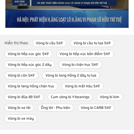
Hiển thị theo:
Vòng bi cầu SKF
Vòng bi cầu tự lựa SKF
Vòng bi tiếp xúc góc SKF
Vòng bi tiếp xúc bốn điểm SKF
Vòng bi tiếp xúc góc 2 dãy
Vòng bi chặn trục SKF
Vòng bi côn SKF
Vòng bi tang trống 2 dãy tự lựa
Vòng bi tang trống chặn trục
Vòng bi mắt trâu SKF
Vòng bi đũa đỡ SKF
Cụm vòng bi Y-bearings
Vòng bi kim
Vòng bi xe tải
Ống lót - Phụ kiện
Vòng bi CARB SKF
Vòng bi xe máy