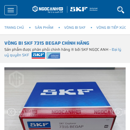
Toggle
navigation
TRANG CHỦ
SẢN PHẨM
VÒNG BI SKF
VÒNG BI TIẾP XÚC 
VÒNG BI SKF 7315 BEGAP CHÍNH HÃNG
Sản phẩm được phân phối chính hãng ® bởi SKF NGỌC ANH -
Đại lý
uỷ quyền SKF