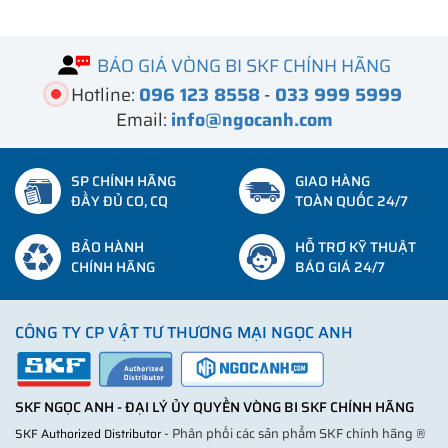
BÁO GIÁ VÒNG BI SKF CHÍNH HÃNG
Hotline:
096 123 8558
-
033 999 5999
Email:
info@ngocanh.com
SP CHÍNH HÃNG
GIAO HÀNG
ĐẦY ĐỦ CO, CQ
TOÀN QUỐC 24/7
BẢO HÀNH
HỖ TRỢ KỸ THUẬT
CHÍNH HÃNG
BÁO GIÁ 24/7
CÔNG TY CP VẬT TƯ THƯƠNG MẠI NGỌC ANH
SKF NGỌC ANH - ĐẠI LÝ ỦY QUYỀN VÒNG BI SKF CHÍNH HÃNG
- Phân phối các sản phẩm SKF chính hãng ®
SKF Authorized Distributor