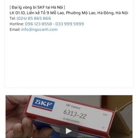
[
Đại lý vòng bi SKF tại Hà Nội
]
LK 01.10, Liền kề Tổ 9 Mỗ Lao, Phường Mộ Lao, Hà Đông, Hà Nội
Tel:
(024) 85 865 866
Hotline:
096 123 8558
-
033 999 5999
Email:
info@ngocanh.com