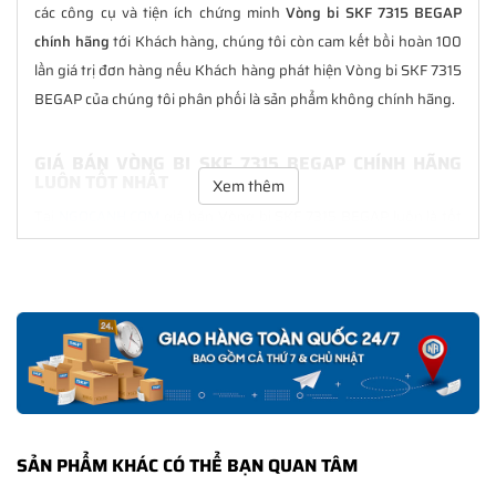
các công cụ và tiện ích chứng minh
Vòng bi SKF 7315 BEGAP
chính hãng
tới Khách hàng, chúng tôi còn cam kết bồi hoàn 100
lần giá trị đơn hàng nếu Khách hàng phát hiện Vòng bi SKF 7315
BEGAP của chúng tôi phân phối là sản phẩm không chính hãng.
GIÁ BÁN VÒNG BI SKF 7315 BEGAP CHÍNH HÃNG
LUÔN TỐT NHẤT
Xem thêm
Tại
NGOCANH.COM
giá bán Vòng bi SKF 7315 BEGAP luôn là tốt
nhất với nhiều ưu đãi kèm theo và các dịch vụ hẫu mãi sau bán
hàng. Chúng tôi cam kết luôn đồng hành cùng Khách hàng
trong suốt quá trình sử dụng các sản phẩm SKF chính hãng.
CHẾ ĐỘ BẢO HÀNH VÒNG BI SKF 7315 BEGAP
CHÍNH HÃNG
Tất cả các sản phẩm SKF chính hãng do
SKF Ngọc Anh
phân
phối đều được bảo hành chính hãng theo đúng tiêu chuẩn bảo
SẢN PHẨM KHÁC CÓ THỂ BẠN QUAN TÂM
hành của nhà sản xuất.