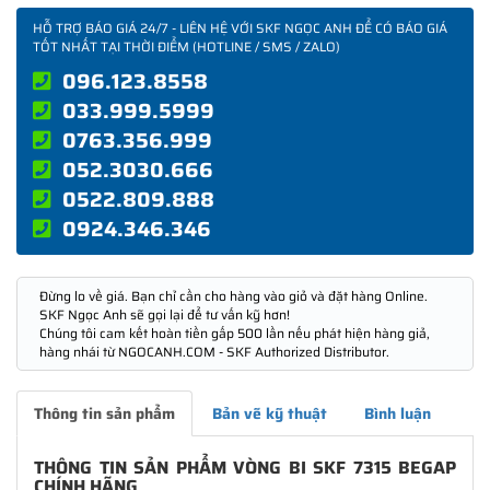
HỖ TRỢ BÁO GIÁ 24/7 - LIÊN HỆ VỚI SKF NGỌC ANH ĐỂ CÓ BÁO GIÁ
TỐT NHẤT TẠI THỜI ĐIỂM (HOTLINE / SMS / ZALO)
096.123.8558
033.999.5999
0763.356.999
052.3030.666
0522.809.888
0924.346.346
Đừng lo về giá. Bạn chỉ cần cho hàng vào giỏ và đặt hàng Online.
SKF Ngọc Anh sẽ gọi lại để tư vấn kỹ hơn!
Chúng tôi cam kết hoàn tiền gấp 500 lần nếu phát hiện hàng giả,
hàng nhái từ NGOCANH.COM - SKF Authorized Distributor.
Thông tin sản phẩm
Bản vẽ kỹ thuật
Bình luận
THÔNG TIN SẢN PHẨM VÒNG BI SKF 7315 BEGAP
CHÍNH HÃNG