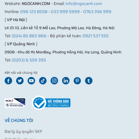
Website:
NGOCANH.COM
- Email:
info@ngocanh.com
Hotline:
096 123 8558
-
033 999 5999
-
0763 356 999
[
VP Hà Nội
]
LK 01.10, Liền kề Tổ 9 Mỗ Lao, Phường Mộ Lao, Hà Đông, Hà Nội
Tel:
(024) 85 865 866
- Bộ phận kế toán:
0921 537 555
[
VP Quảng Ninh
]
D908 - Khu đô thị MonBay, Phường Hồng Hải, Hạ Long, Quảng Ninh
Tel:
(0203) 6 559 395
Kết nối với chúng tôi
VỀ CHÚNG TÔI
Đại lý ủy quyền SKF