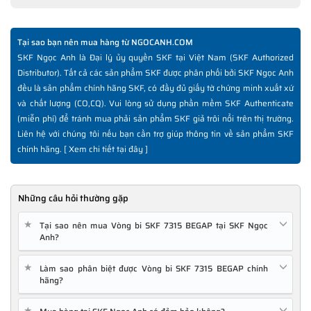
Tại sao bạn nên mua hàng từ NGOCANH.COM
SKF Ngọc Anh là Đại lý ủy quyền SKF tại Việt Nam (SKF Authorized
Distributor). Tất cả các sản phẩm SKF được phân phối bởi SKF Ngọc Anh
đều là sản phẩm chính hãng SKF, có đầy đủ giấy tờ chứng minh xuất xứ
và chất lượng (CO,CQ). Vui lòng sử dụng phần mềm SKF Authenticate
(miễn phí) để tránh mua phải sản phẩm SKF giả trôi nổi trên thị trường.
Liên hệ với chúng tôi nếu bạn cần trợ giúp thông tin về sản phẩm SKF
chính hãng. [
Xem chi tiết tại đây
]
Những câu hỏi thường gặp
★
Tại sao nên mua Vòng bi SKF 7315 BEGAP tại SKF Ngọc
Anh?
★
Làm sao phân biệt được Vòng bi SKF 7315 BEGAP chính
hãng?
★