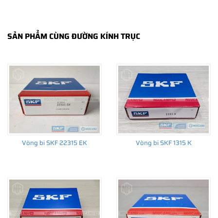
SẢN PHẨM CÙNG ĐƯỜNG KÍNH TRỤC
THÔNG TIN HỮU ÍCH
•
Vòng bi SKF chính hãng, Những lưu ý cơ bản trước khi mua hàng
•
Xuất xứ vòng bi SKF chính hãng ở đâu?
•
Chất lượng vòng bi SKF chính hãng
Vòng bi SKF 22315 EK
Vòng bi SKF 1315 K