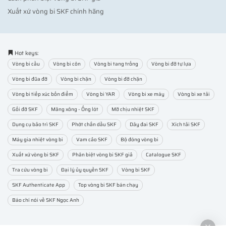
Xuất xứ vòng bi SKF chính hãng
Hot keys:
Vòng bi cầu
Vòng bi côn
Vòng bi tang trống
Vòng bi đỡ tự lựa
Vòng bi đũa đỡ
Vòng bi chặn
Vòng bi đỡ chặn
Vòng bi tiếp xúc bốn điểm
Vòng bi YAR
Vòng bi xe máy
Vòng bi xe tải
Gối đỡ SKF
Măng xông - Ống lót
Mỡ chịu nhiệt SKF
Dụng cụ bảo trì SKF
Phớt chắn dầu SKF
Dây đai SKF
Xích tải SKF
Máy gia nhiệt vòng bi
Vam cảo SKF
Bộ đóng vòng bi
Xuất xứ vòng bi SKF
Phân biệt vòng bi SKF giả
Catalogue SKF
Tra cứu vòng bi
Đại lý ủy quyền SKF
Vòng bi SKF
SKF Authenticate App
Top vòng bi SKF bán chạy
Báo chí nói về SKF Ngọc Anh