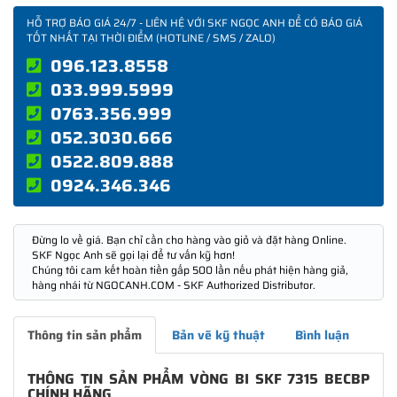
HỖ TRỢ BÁO GIÁ 24/7 - LIÊN HỆ VỚI SKF NGỌC ANH ĐỂ CÓ BÁO GIÁ
TỐT NHẤT TẠI THỜI ĐIỂM (HOTLINE / SMS / ZALO)
096.123.8558
033.999.5999
0763.356.999
052.3030.666
0522.809.888
0924.346.346
Đừng lo về giá. Bạn chỉ cần cho hàng vào giỏ và đặt hàng Online.
SKF Ngọc Anh sẽ gọi lại để tư vấn kỹ hơn!
Chúng tôi cam kết hoàn tiền gấp 500 lần nếu phát hiện hàng giả,
hàng nhái từ NGOCANH.COM - SKF Authorized Distributor.
Thông tin sản phẩm
Bản vẽ kỹ thuật
Bình luận
THÔNG TIN SẢN PHẨM VÒNG BI SKF 7315 BECBP
CHÍNH HÃNG