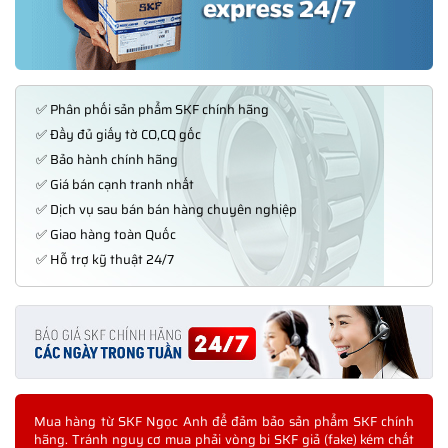
✅ Phân phối sản phẩm SKF chính hãng
✅ Đầy đủ giấy tờ CO,CQ gốc
✅ Bảo hành chính hãng
✅ Giá bán cạnh tranh nhất
✅ Dịch vụ sau bán bán hàng chuyên nghiệp
✅ Giao hàng toàn Quốc
✅ Hỗ trợ kỹ thuật 24/7
Mua hàng từ SKF Ngọc Anh để đảm bảo sản phẩm SKF chính
hãng. Tránh nguy cơ mua phải vòng bi SKF giả (fake) kém chất