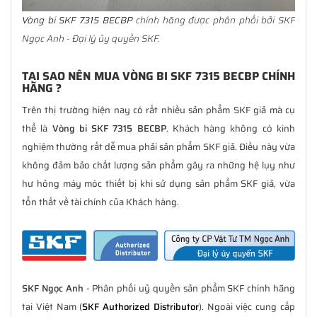
Vòng bi SKF 7315 BECBP
chính hãng được phân phối bởi SKF
Ngọc Anh - Đại lý ủy quyền SKF.
TẠI SAO NÊN MUA VÒNG BI SKF 7315 BECBP CHÍNH
HÃNG ?
Trên thị trường hiện nay có rất nhiều sản phẩm SKF giả mà cụ
thể là
Vòng bi SKF 7315 BECBP
. Khách hàng không có kinh
nghiệm thường rất dễ mua phải sản phẩm SKF giả. Điều này vừa
không đảm bảo chất lượng sản phẩm gây ra những hệ lụy như
hư hỏng máy móc thiết bị khi sử dụng sản phẩm SKF giả, vừa
tổn thất về tài chính của Khách hàng.
SKF Ngọc Anh
- Phân phối uỷ quyền sản phẩm SKF chính hãng
tại Việt Nam (
SKF Authorized Distributor
). Ngoài việc cung cấp