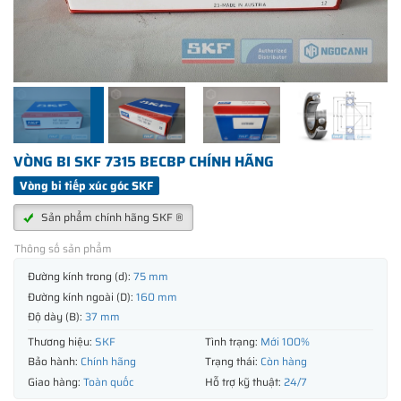
VÒNG BI SKF 7315 BECBP CHÍNH HÃNG
Vòng bi tiếp xúc góc SKF
Sản phẩm chính hãng SKF ®
Thông số sản phẩm
Đường kính trong (d):
75 mm
Đường kính ngoài (D):
160 mm
Độ dày (B):
37 mm
Thương hiệu:
SKF
Tình trạng:
Mới 100%
Bảo hành:
Chính hãng
Trạng thái:
Còn hàng
Giao hàng:
Toàn quốc
Hỗ trợ kỹ thuật:
24/7