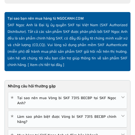
Tại sao bạn nên mua hàng từ NGOCANH.COM
SKF Ngọc Anh là Đại lý ủy quyền SKF tại Việt Nam (SKF Authorized
Distributor). Tất cả các sản phẩm SKF được phân phối bởi SKF Ngọc Anh
đều là sản phẩm chính hãng SKF, có đầy đủ giấy tờ chứng minh xuất xứ
và chất lượng (CO,CQ). Vui lòng sử dụng phần mềm SKF Authenticate
(miễn phí) để tránh mua phải sản phẩm SKF giả trôi nổi trên thị trường.
Liên hệ với chúng tôi nếu bạn cần trợ giúp thông tin về sản phẩm SKF
chính hãng. [
Xem chi tiết tại đây
]
Những câu hỏi thường gặp
★
Tại sao nên mua Vòng bi SKF 7315 BECBP tại SKF Ngọc
Anh?
★
Làm sao phân biệt được Vòng bi SKF 7315 BECBP chính
hãng?
★