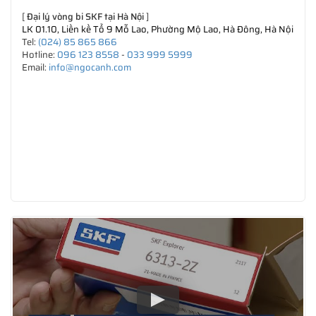
[
Đại lý vòng bi SKF tại Hà Nội
]
LK 01.10, Liền kề Tổ 9 Mỗ Lao, Phường Mộ Lao, Hà Đông, Hà Nội
Tel:
(024) 85 865 866
Hotline:
096 123 8558
-
033 999 5999
Email:
info@ngocanh.com