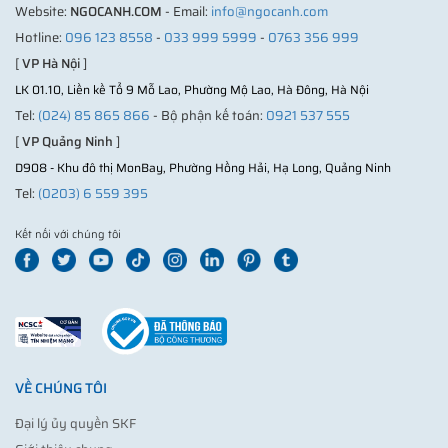
Website:
NGOCANH.COM
- Email:
info@ngocanh.com
Hotline:
096 123 8558
-
033 999 5999
-
0763 356 999
[
VP Hà Nội
]
LK 01.10, Liền kề Tổ 9 Mỗ Lao, Phường Mộ Lao, Hà Đông, Hà Nội
Tel:
(024) 85 865 866
- Bộ phận kế toán:
0921 537 555
[
VP Quảng Ninh
]
D908 - Khu đô thị MonBay, Phường Hồng Hải, Hạ Long, Quảng Ninh
Tel:
(0203) 6 559 395
Kết nối với chúng tôi
VỀ CHÚNG TÔI
Đại lý ủy quyền SKF