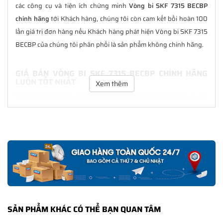
các công cụ và tiện ích chứng minh
Vòng bi SKF 7315 BECBP
chính hãng
tới Khách hàng, chúng tôi còn cam kết bồi hoàn 100
lần giá trị đơn hàng nếu Khách hàng phát hiện Vòng bi SKF 7315
BECBP của chúng tôi phân phối là sản phẩm không chính hãng.
GIÁ BÁN VÒNG BI SKF 7315 BECBP CHÍNH HÃNG
LUÔN TỐT NHẤT
Xem thêm
Tại
NGOCANH.COM
giá bán Vòng bi SKF 7315 BECBP luôn là tốt
nhất với nhiều ưu đãi kèm theo và các dịch vụ hẫu mãi sau bán
hàng. Chúng tôi cam kết luôn đồng hành cùng Khách hàng
trong suốt quá trình sử dụng các sản phẩm SKF chính hãng.
CHẾ ĐỘ BẢO HÀNH VÒNG BI SKF 7315 BECBP
CHÍNH HÃNG
Tất cả các sản phẩm SKF chính hãng do
SKF Ngọc Anh
phân
phối đều được bảo hành chính hãng theo đúng tiêu chuẩn bảo
SẢN PHẨM KHÁC CÓ THỂ BẠN QUAN TÂM
hành của nhà sản xuất.