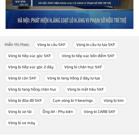
Hiển thị theo:
Vòng bi cầu SKF
Vòng bi cầu tự lựa SKF
Vòng bi tiếp xúc góc SKF
Vòng bi tiếp xúc bốn điểm SKF
Vòng bi tiếp xúc góc 2 dãy
Vòng bi chặn trục SKF
Vòng bi côn SKF
Vòng bi tang trống 2 dãy tự lựa
Vòng bi tang trống chặn trục
Vòng bi mắt trâu SKF
Vòng bi đũa đỡ SKF
Cụm vòng bi Y-bearings
Vòng bi kim
Vòng bi xe tải
Ống lót - Phụ kiện
Vòng bi CARB SKF
Vòng bi xe máy