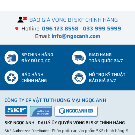
BÁO GIÁ VÒNG BI SKF CHÍNH HÃNG
Hotline:
096 123 8558
-
033 999 5999
Email:
info@ngocanh.com
SP CHÍNH HÃNG
GIAO HÀNG
ĐẦY ĐỦ CO, CQ
TOÀN QUỐC 24/7
BẢO HÀNH
HỖ TRỢ KỸ THUẬT
CHÍNH HÃNG
BÁO GIÁ 24/7
CÔNG TY CP VẬT TƯ THƯƠNG MẠI NGỌC ANH
SKF NGỌC ANH - ĐẠI LÝ ỦY QUYỀN VÒNG BI SKF CHÍNH HÃNG
- Phân phối các sản phẩm SKF chính hãng ®
SKF Authorized Distributor