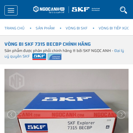
Toggle
navigation
TRANG CHỦ
SẢN PHẨM
VÒNG BI SKF
VÒNG BI TIẾP XÚC 
VÒNG BI SKF 7315 BECBP CHÍNH HÃNG
Sản phẩm được phân phối chính hãng ® bởi SKF NGỌC ANH -
Đại lý
uỷ quyền SKF