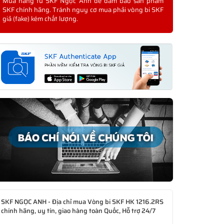
Mua hàng từ SKF Ngọc Anh để đảm bảo sản phẩm
SKF chính hãng. Tránh nguy cơ mua phải vòng bi SKF
giả (fake) kém chất lượng.
SKF NGỌC ANH - Địa chỉ mua Vòng bi SKF HK 1216.2RS
chính hãng, uy tín, giao hàng toàn Quốc, Hỗ trợ 24/7