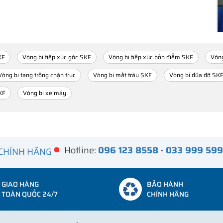
KF
Vòng bi tiếp xúc góc SKF
Vòng bi tiếp xúc bốn điểm SKF
Vòng
Vòng bi tang trống chặn trục
Vòng bi mắt trâu SKF
Vòng bi đũa đỡ SK
KF
Vòng bi xe máy
Hotline:
096 123 8558
-
033 999 59
 CHÍNH HÃNG
GIAO HÀNG
BẢO HÀNH
TOÀN QUỐC 24/7
CHÍNH HÃNG