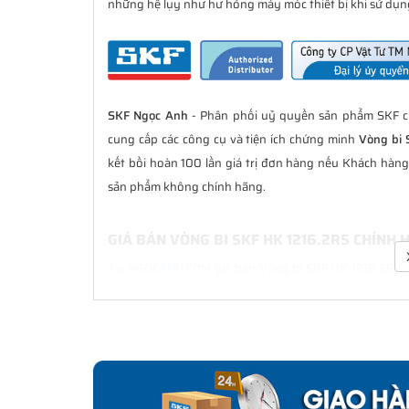
những hệ lụy như hư hỏng máy móc thiết bị khi sử dụng
SKF Ngọc Anh
- Phân phối uỷ quyền sản phẩm SKF ch
cung cấp các công cụ và tiện ích chứng minh
Vòng bi 
kết bồi hoàn 100 lần giá trị đơn hàng nếu Khách hàn
sản phẩm không chính hãng.
GIÁ BÁN VÒNG BI SKF HK 1216.2RS CHÍNH
Tại
NGOCANH.COM
giá bán Vòng bi SKF HK 1216.2RS lu
sau bán hàng. Chúng tôi cam kết luôn đồng hành cù
chính hãng.
CHẾ ĐỘ BẢO HÀNH VÒNG BI SKF HK 1216.2
Tất cả các sản phẩm SKF chính hãng do
SKF Ngọc Anh