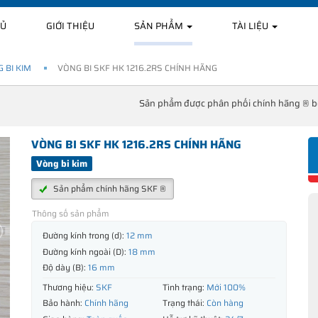
HỦ
GIỚI THIỆU
SẢN PHẨM
TÀI LIỆU
 BI KIM
VÒNG BI SKF HK 1216.2RS CHÍNH HÃNG
Sản phẩm được phân phối chính hãng ® 
VÒNG BI SKF HK 1216.2RS CHÍNH HÃNG
Vòng bi kim
Sản phẩm chính hãng SKF ®
Thông số sản phẩm
Đường kính trong (d):
12 mm
Đường kính ngoài (D):
18 mm
Độ dày (B):
16 mm
Thương hiệu:
SKF
Tình trạng:
Mới 100%
Bảo hành:
Chính hãng
Trạng thái:
Còn hàng