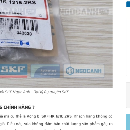
ởi SKF Ngọc Anh - Đại lý ủy quyền SKF.
S CHÍNH HÃNG ?
iả mà cụ thể là
Vòng bi SKF HK 1216.2RS
. Khách hàng không có
giả. Điều này vừa không đảm bảo chất lượng sản phẩm gây ra