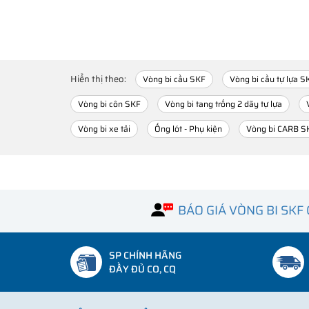
Hiển thị theo:
Vòng bi cầu SKF
Vòng bi cầu tự lựa S
Vòng bi côn SKF
Vòng bi tang trống 2 dãy tự lựa
Vòng bi xe tải
Ống lót - Phụ kiện
Vòng bi CARB S
BÁO GIÁ VÒNG BI SKF
SP CHÍNH HÃNG
ĐẦY ĐỦ CO, CQ