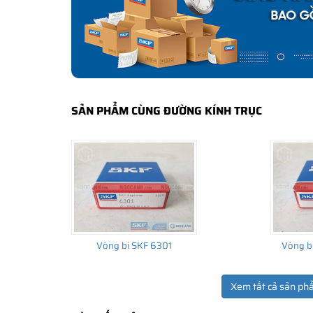
bảo hành của nhà sản xuất.
CÁCH NHẬN BIẾT VÀ PHÂN BIỆT VÒNG BI SK
Mua hàng tại các đại lý ủy quyền của SKF để yên tâm 
và phân biệt các sản phẩm SKF chính hãng bằng các các
✅
Những cách phân biệt vòng bi SKF giả bằng mắt thường
SẢN PHẨM CÙNG ĐƯỜNG KÍNH TRỤC
✅
SKF Authenticate, Phần mềm kiểm tra vòng bi SKF giả
✅
Cảnh báo của chuyên gia SKF về vòng bi SKF giả
Vòng bi SKF 6301
Vòng b
Xem tất cả sản ph