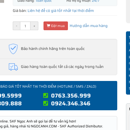
Giao hàng:
Toàn quốc
Hỗ trợ kỹ thuật:
24/7
Giá bán:
Liên hệ để có giá tốt nhất tại thời điểm
Hướng dẫn mua hàng
-
+
Đặt mua
Bảo hành chính hãng trên toàn quốc
Giao hàng toàn quốc tất cả các ngày trong tuần
 BÁO GIÁ TỐT NHẤT TẠI THỜI ĐIỂM (HOTLINE / SMS / ZALO)
99.5999
0763.356.999
809.888
0924.346.346
nline. SKF Ngọc Anh sẽ gọi lại để tư vấn kỹ hơn!
ng giả, hàng nhái từ NGOCANH.COM - SKF Authorized Distributor.