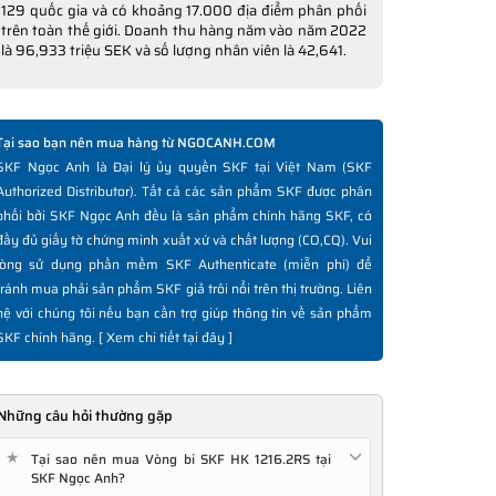
129 quốc gia và có khoảng 17.000 địa điểm phân phối
trên toàn thế giới. Doanh thu hàng năm vào năm 2022
là 96,933 triệu SEK và số lượng nhân viên là 42,641.
Tại sao bạn nên mua hàng từ NGOCANH.COM
SKF Ngọc Anh là Đại lý ủy quyền SKF tại Việt Nam (SKF
Authorized Distributor). Tất cả các sản phẩm SKF được phân
phối bởi SKF Ngọc Anh đều là sản phẩm chính hãng SKF, có
đầy đủ giấy tờ chứng minh xuất xứ và chất lượng (CO,CQ). Vui
lòng sử dụng phần mềm SKF Authenticate (miễn phí) để
tránh mua phải sản phẩm SKF giả trôi nổi trên thị trường. Liên
hệ với chúng tôi nếu bạn cần trợ giúp thông tin về sản phẩm
SKF chính hãng. [
Xem chi tiết tại đây
]
Những câu hỏi thường gặp
★
Tại sao nên mua Vòng bi SKF HK 1216.2RS tại
SKF Ngọc Anh?