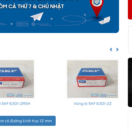
F HK 1216.2RS CHÍNH HÃNG
về nguồn gốc của sản phẩm. Ngoài ra bạn cũng có thể tự kiểm tra
h sau:
Previous
Next
i SKF 6301-2RSH
Vòng bi SKF 6301-2Z
ẩm có đường kính trục 12 mm