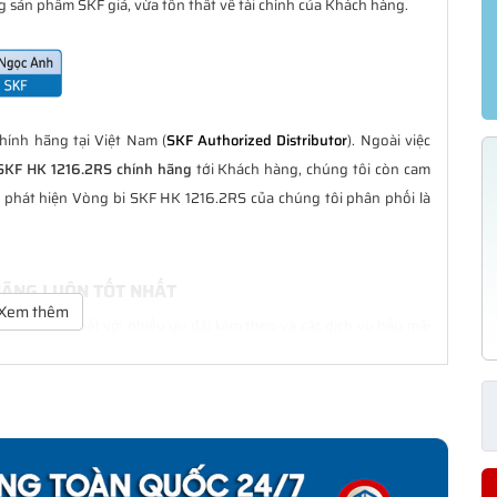
 sản phẩm SKF giả, vừa tổn thất về tài chính của Khách hàng.
ính hãng tại Việt Nam (
SKF Authorized Distributor
). Ngoài việc
SKF HK 1216.2RS chính hãng
tới Khách hàng, chúng tôi còn cam
g phát hiện Vòng bi SKF HK 1216.2RS của chúng tôi phân phối là
 HÃNG LUÔN TỐT NHẤT
Xem thêm
ôn là tốt nhất với nhiều ưu đãi kèm theo và các dịch vụ hẫu mãi
ng Khách hàng trong suốt quá trình sử dụng các sản phẩm SKF
RS CHÍNH HÃNG
phân phối đều được bảo hành chính hãng theo đúng tiêu chuẩn