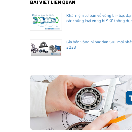
BÀI VIẾT LIÊN QUAN
Khái niệm cơ bản về vòng bi - bạc đạn
các chủng loại vòng bi SKF thông dụ
Giá bán vòng bi bạc đạn SKF mới nhấ
2023
THÔNG TIN HỮU ÍCH
•
Vòng bi SKF chính hãng, Những lưu ý cơ bản trước khi m
•
Xuất xứ vòng bi SKF chính hãng ở đâu?
•
Chất lượng vòng bi SKF chính hãng