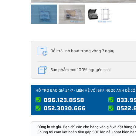
Đổi trả linh hoạt trong vòng 7 ngày
Sản phẩm mới 100% nguyên seal
HỖ TRỢ BÁO GIÁ 24/7 - LIÊN HỆ VỚI SKF NGỌC ANH ĐỂ CÓ
096.123.8558
033.9
052.3030.666
0522.
Đừng lo về giá. Bạn chỉ cần cho hàng vào giỏ và đặt hàng O
Chúng tôi cam kết hoàn tiền gấp 500 lần nếu phát hiện hà