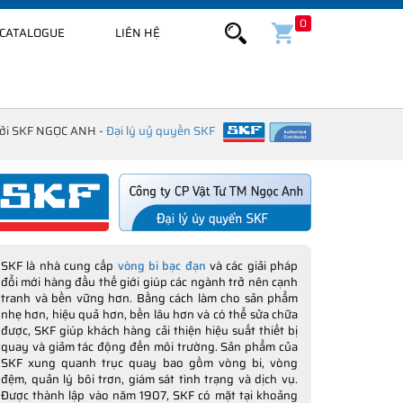
0
CATALOGUE
LIÊN HỆ
bởi SKF NGỌC ANH -
Đại lý uỷ quyền SKF
SKF là nhà cung cấp
vòng bi bạc đạn
và các giải pháp
đổi mới hàng đầu thế giới giúp các ngành trở nên cạnh
tranh và bền vững hơn. Bằng cách làm cho sản phẩm
nhẹ hơn, hiệu quả hơn, bền lâu hơn và có thể sửa chữa
được, SKF giúp khách hàng cải thiện hiệu suất thiết bị
quay và giảm tác động đến môi trường. Sản phẩm của
SKF xung quanh trục quay bao gồm vòng bi, vòng
đệm, quản lý bôi trơn, giám sát tình trạng và dịch vụ.
Được thành lập vào năm 1907, SKF có mặt tại khoảng