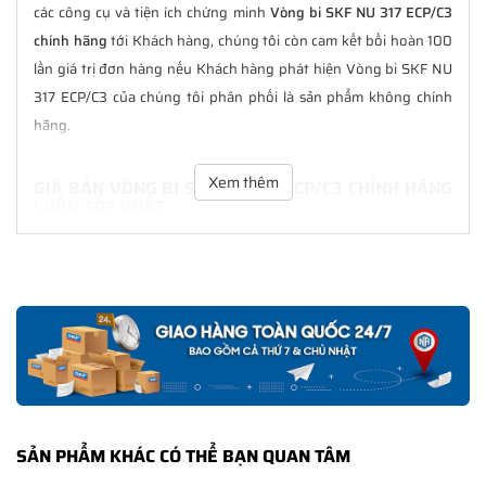
các công cụ và tiện ích chứng minh
Vòng bi SKF NU 317 ECP/C3
chính hãng
tới Khách hàng, chúng tôi còn cam kết bồi hoàn 100
lần giá trị đơn hàng nếu Khách hàng phát hiện Vòng bi SKF NU
317 ECP/C3 của chúng tôi phân phối là sản phẩm không chính
hãng.
Xem thêm
GIÁ BÁN VÒNG BI SKF NU 317 ECP/C3 CHÍNH HÃNG
LUÔN TỐT NHẤT
Tại
NGOCANH.COM
giá bán Vòng bi SKF NU 317 ECP/C3 luôn là
tốt nhất với nhiều ưu đãi kèm theo và các dịch vụ hẫu mãi sau
bán hàng. Chúng tôi cam kết luôn đồng hành cùng Khách hàng
trong suốt quá trình sử dụng các sản phẩm SKF chính hãng.
CHẾ ĐỘ BẢO HÀNH VÒNG BI SKF NU 317 ECP/C3
CHÍNH HÃNG
Tất cả các sản phẩm SKF chính hãng do
SKF Ngọc Anh
phân
SẢN PHẨM KHÁC CÓ THỂ BẠN QUAN TÂM
phối đều được bảo hành chính hãng theo đúng tiêu chuẩn bảo