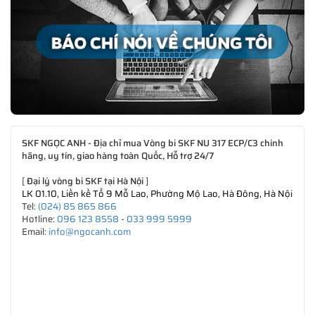
SKF NGỌC ANH - Địa chỉ mua Vòng bi SKF NU 317 ECP/C3 chính
hãng, uy tín, giao hàng toàn Quốc, Hỗ trợ 24/7
[
Đại lý vòng bi SKF tại Hà Nội
]
LK 01.10, Liền kề Tổ 9 Mỗ Lao, Phường Mộ Lao, Hà Đông, Hà Nội
Tel:
(024) 85 865 866
Hotline:
096 123 8558
-
033 999 5999
Email:
info@ngocanh.com