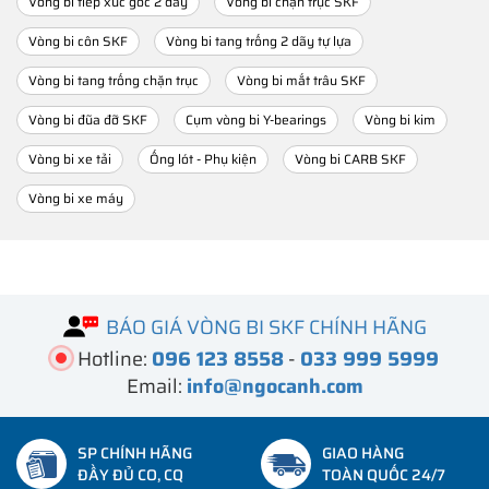
Vòng bi tiếp xúc góc 2 dãy
Vòng bi chặn trục SKF
Vòng bi côn SKF
Vòng bi tang trống 2 dãy tự lựa
Vòng bi tang trống chặn trục
Vòng bi mắt trâu SKF
Vòng bi đũa đỡ SKF
Cụm vòng bi Y-bearings
Vòng bi kim
Vòng bi xe tải
Ống lót - Phụ kiện
Vòng bi CARB SKF
Vòng bi xe máy
BÁO GIÁ VÒNG BI SKF CHÍNH HÃNG
Hotline:
096 123 8558
-
033 999 5999
Email:
info@ngocanh.com
SP CHÍNH HÃNG
GIAO HÀNG
ĐẦY ĐỦ CO, CQ
TOÀN QUỐC 24/7