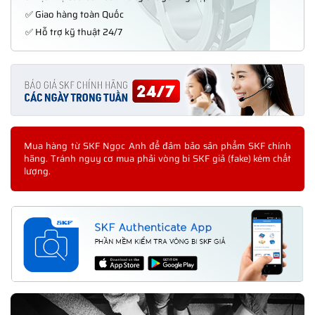
✅ Giao hàng toàn Quốc
✅ Hỗ trợ kỹ thuật 24/7
Mua hàng từ SKF Ngọc Anh để đảm bảo sản phẩm SKF chính
hãng. Tránh nguy cơ mua phải vòng bi SKF giả (fake) kém chất
lượng.