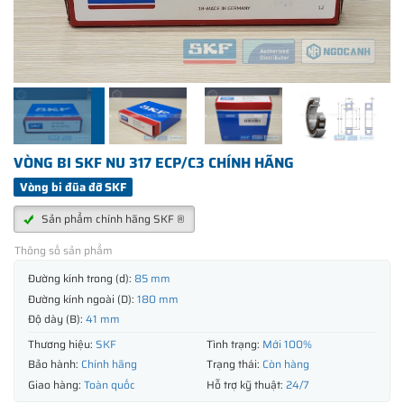
VÒNG BI SKF NU 317 ECP/C3 CHÍNH HÃNG
Vòng bi đũa đỡ SKF
Sản phẩm chính hãng SKF ®
Thông số sản phẩm
Đường kính trong (d):
85 mm
Đường kính ngoài (D):
180 mm
Độ dày (B):
41 mm
Thương hiệu:
SKF
Tình trạng:
Mới 100%
Bảo hành:
Chính hãng
Trạng thái:
Còn hàng
Giao hàng:
Toàn quốc
Hỗ trợ kỹ thuật:
24/7