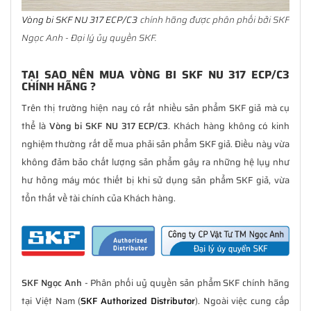
Vòng bi SKF NU 317 ECP/C3
chính hãng được phân phối bởi SKF
Ngọc Anh - Đại lý ủy quyền SKF.
TẠI SAO NÊN MUA VÒNG BI SKF NU 317 ECP/C3
CHÍNH HÃNG ?
Trên thị trường hiện nay có rất nhiều sản phẩm SKF giả mà cụ
thể là
Vòng bi SKF NU 317 ECP/C3
. Khách hàng không có kinh
nghiệm thường rất dễ mua phải sản phẩm SKF giả. Điều này vừa
không đảm bảo chất lượng sản phẩm gây ra những hệ lụy như
hư hỏng máy móc thiết bị khi sử dụng sản phẩm SKF giả, vừa
tổn thất về tài chính của Khách hàng.
SKF Ngọc Anh
- Phân phối uỷ quyền sản phẩm SKF chính hãng
tại Việt Nam (
SKF Authorized Distributor
). Ngoài việc cung cấp