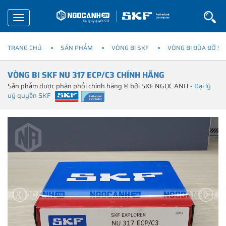
Toggle
navigation
TRANG CHỦ
SẢN PHẨM
VÒNG BI SKF
VÒNG BI ĐŨA ĐỠ SK
VÒNG BI SKF NU 317 ECP/C3 CHÍNH HÃNG
Sản phẩm được phân phối chính hãng ® bởi SKF NGỌC ANH -
Đại lý
uỷ quyền SKF