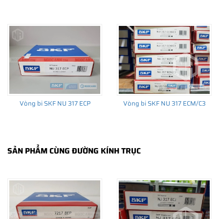
THÔNG TIN HỮU ÍCH
•
Vòng bi SKF chính hãng, Những lưu ý cơ bản trước khi mua hàng
•
Xuất xứ vòng bi SKF chính hãng ở đâu?
•
Chất lượng vòng bi SKF chính hãng
Vòng bi SKF NU 317 ECP
Vòng bi SKF NU 317 ECM/C3
SẢN PHẨM CÙNG ĐƯỜNG KÍNH TRỤC