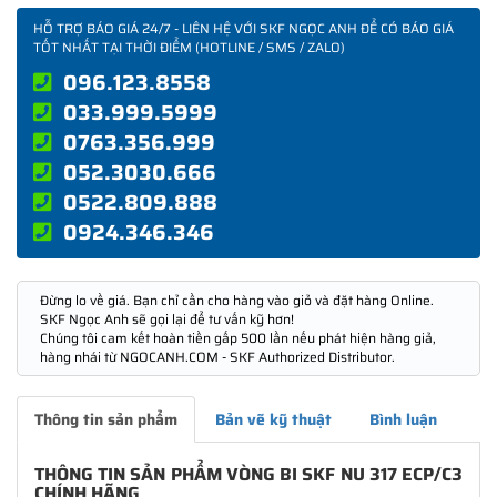
HỖ TRỢ BÁO GIÁ 24/7 - LIÊN HỆ VỚI SKF NGỌC ANH ĐỂ CÓ BÁO GIÁ
TỐT NHẤT TẠI THỜI ĐIỂM (HOTLINE / SMS / ZALO)
096.123.8558
033.999.5999
0763.356.999
052.3030.666
0522.809.888
0924.346.346
Đừng lo về giá. Bạn chỉ cần cho hàng vào giỏ và đặt hàng Online.
SKF Ngọc Anh sẽ gọi lại để tư vấn kỹ hơn!
Chúng tôi cam kết hoàn tiền gấp 500 lần nếu phát hiện hàng giả,
hàng nhái từ NGOCANH.COM - SKF Authorized Distributor.
Thông tin sản phẩm
Bản vẽ kỹ thuật
Bình luận
THÔNG TIN SẢN PHẨM VÒNG BI SKF NU 317 ECP/C3
CHÍNH HÃNG