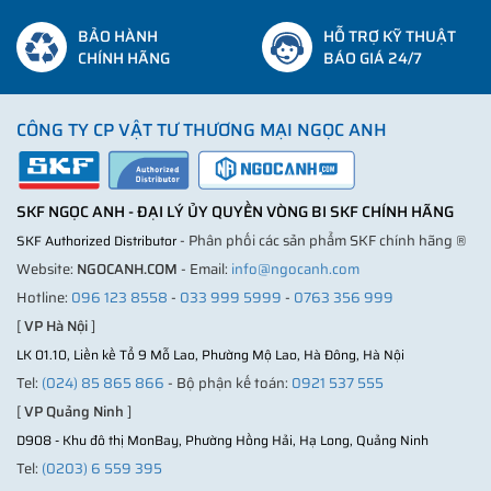
BẢO HÀNH
HỖ TRỢ KỸ THUẬT
CHÍNH HÃNG
BÁO GIÁ 24/7
CÔNG TY CP VẬT TƯ THƯƠNG MẠI NGỌC ANH
SKF NGỌC ANH - ĐẠI LÝ ỦY QUYỀN VÒNG BI SKF CHÍNH HÃNG
- Phân phối các sản phẩm SKF chính hãng ®
SKF Authorized Distributor
Website:
NGOCANH.COM
- Email:
info@ngocanh.com
Hotline:
096 123 8558
-
033 999 5999
-
0763 356 999
[
VP Hà Nội
]
LK 01.10, Liền kề Tổ 9 Mỗ Lao, Phường Mộ Lao, Hà Đông, Hà Nội
Tel:
(024) 85 865 866
- Bộ phận kế toán:
0921 537 555
[
VP Quảng Ninh
]
D908 - Khu đô thị MonBay, Phường Hồng Hải, Hạ Long, Quảng Ninh
Tel:
(0203) 6 559 395