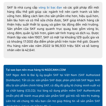
SKF là nhà cung cấp
vòng bi bạc đạn
và các giải pháp đổi mới
hàng đầu thế giới giúp các ngành trở nên cạnh tranh và bền
vững hơn. Bằng cách làm cho sản phẩm nhẹ hơn, hiệu quả hơn,
bền lâu hơn và có thể sửa chữa được, SKF giúp khách hàng cải
thiện hiệu suất thiết bị quay và giảm tác động đến môi trường.
Sản phẩm của SKF xung quanh trục quay bao gồm vòng bi,
vòng đệm, quản lý bôi trơn, giám sát tình trạng và dịch vụ. Được
thành lập vào năm 1907, SKF có mặt tại khoảng 129 quốc gia và
có khoảng 17.000 địa điểm phân phối trên toàn thế giới. Doanh
thu hàng năm vào năm 2022 là 96,933 triệu SEK và số lượng
nhân viên là 42,641.
Tại sao bạn nên mua hàng từ NGOCANH.COM
SKF Ngọc Anh là Đại lý ủy quyền SKF tại Việt Nam (SKF Authorized
Distributor). Tất cả các sản phẩm SKF được phân phối bởi SKF Ngọc Anh
đều là sản phẩm chính hãng SKF, có đầy đủ giấy tờ chứng minh xuất xứ
và chất lượng (CO,CQ). Vui lòng sử dụng phần mềm SKF Authenticate
(miễn phí) để tránh mua phải sản phẩm SKF giả trôi nổi trên thị trường.
Liên hệ với chúng tôi nếu bạn cần trợ giúp thông tin về sản phẩm SKF