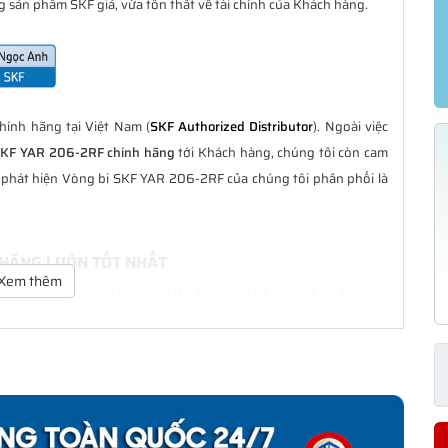
 sản phẩm SKF giả, vừa tổn thất về tài chính của Khách hàng.
ính hãng tại Việt Nam (
SKF Authorized Distributor
). Ngoài việc
SKF YAR 206-2RF chính hãng
tới Khách hàng, chúng tôi còn cam
g phát hiện Vòng bi SKF YAR 206-2RF của chúng tôi phân phối là
 HÃNG LUÔN TỐT NHẤT
Xem thêm
ôn là tốt nhất với nhiều ưu đãi kèm theo và các dịch vụ hẫu mãi
ng Khách hàng trong suốt quá trình sử dụng các sản phẩm SKF
2RF CHÍNH HÃNG
phân phối đều được bảo hành chính hãng theo đúng tiêu chuẩn