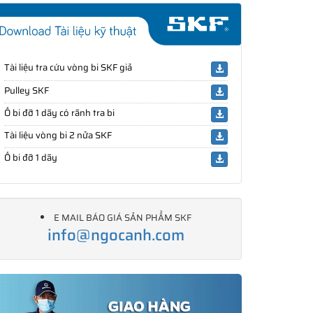
Tài liệu tra cứu vòng bi SKF giả
Pulley SKF
Ổ bi đỡ 1 dãy có rãnh tra bi
Tài liệu vòng bi 2 nửa SKF
Ổ bi đỡ 1 dãy
E MAIL BÁO GIÁ SẢN PHẨM SKF
info@ngocanh.com