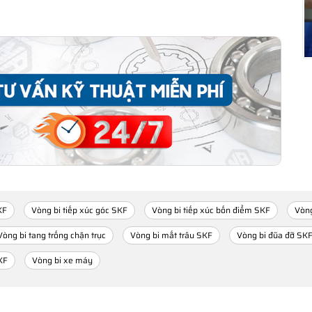
KF
Vòng bi tiếp xúc góc SKF
Vòng bi tiếp xúc bốn điểm SKF
Vòng
Vòng bi tang trống chặn trục
Vòng bi mắt trâu SKF
Vòng bi đũa đỡ SK
KF
Vòng bi xe máy