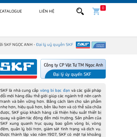
0
CATALOGUE
LIÊN HỆ
bởi SKF NGỌC ANH -
Đại lý uỷ quyền SKF
SKF là nhà cung cấp
vòng bi bạc đạn
và các giải pháp
đổi mới hàng đầu thế giới giúp các ngành trở nên cạnh
tranh và bền vững hơn. Bằng cách làm cho sản phẩm
nhẹ hơn, hiệu quả hơn, bền lâu hơn và có thể sửa chữa
được, SKF giúp khách hàng cải thiện hiệu suất thiết bị
quay và giảm tác động đến môi trường. Sản phẩm của
SKF xung quanh trục quay bao gồm vòng bi, vòng
đệm, quản lý bôi trơn, giám sát tình trạng và dịch vụ.
Được thành lập vào năm 1907, SKF có mặt tại khoảng