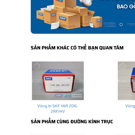
bảo hành của nhà sản xuất.
CÁCH NHẬN BIẾT VÀ PHÂN BIỆT VÒNG BI S
Mua hàng tại các đại lý ủy quyền của SKF để yên tâm 
và phân biệt các sản phẩm SKF chính hãng bằng các các
✅
Những cách phân biệt vòng bi SKF giả bằng mắt thường
SẢN PHẨM KHÁC CÓ THỂ BẠN QUAN TÂM
✅
SKF Authenticate, Phần mềm kiểm tra vòng bi SKF giả
✅
Cảnh báo của chuyên gia SKF về vòng bi SKF giả
Vòng bi SKF YAR 206-
Vòng
2RF/HV
SẢN PHẨM CÙNG ĐƯỜNG KÍNH TRỤC