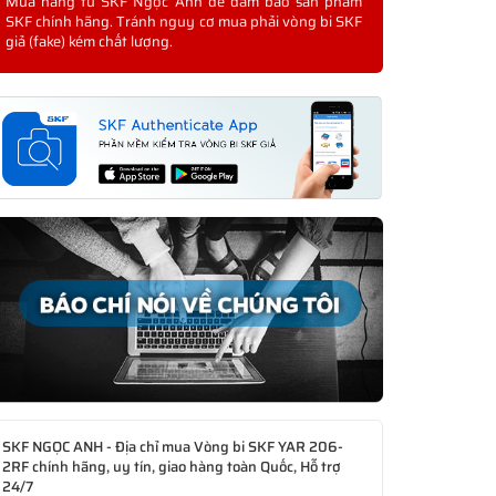
Mua hàng từ SKF Ngọc Anh để đảm bảo sản phẩm
SKF chính hãng. Tránh nguy cơ mua phải vòng bi SKF
giả (fake) kém chất lượng.
SKF NGỌC ANH - Địa chỉ mua Vòng bi SKF YAR 206-
2RF chính hãng, uy tín, giao hàng toàn Quốc, Hỗ trợ
24/7