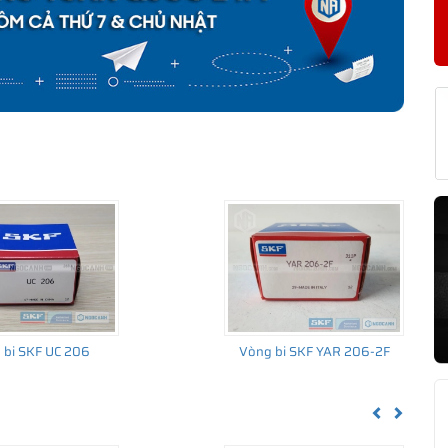
KF YAR 206-2RF CHÍNH HÃNG
về nguồn gốc của sản phẩm. Ngoài ra bạn cũng có thể tự kiểm tra
h sau:
 bi SKF UC 206
Vòng bi SKF YAR 206-2F
Previous
Next