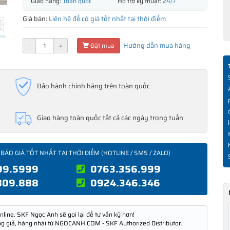
Giao hàng:
Toàn quốc
Hỗ trợ kỹ thuật:
24/7
Giá bán:
Liên hệ để có giá tốt nhất tại thời điểm
Hướng dẫn mua hàng
-
+
Đặt mua
Bảo hành chính hãng trên toàn quốc
Giao hàng toàn quốc tất cả các ngày trong tuần
 BÁO GIÁ TỐT NHẤT TẠI THỜI ĐIỂM (HOTLINE / SMS / ZALO)
99.5999
0763.356.999
809.888
0924.346.346
nline. SKF Ngọc Anh sẽ gọi lại để tư vấn kỹ hơn!
ng giả, hàng nhái từ NGOCANH.COM - SKF Authorized Distributor.