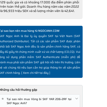
129 quốc gia và có khoảng 17.000 địa điểm phân phối
trên toàn thế giới. Doanh thu hàng năm vào năm 2022
là 96,933 triệu SEK và số lượng nhân viên là 42,641.
Tại sao bạn nên mua hàng từ NGOCANH.COM
SKF Ngọc Anh là Đại lý ủy quyền SKF tại Việt Nam (SKF
Authorized Distributor). Tất cả các sản phẩm SKF được phân
phối bởi SKF Ngọc Anh đều là sản phẩm chính hãng SKF, có
đầy đủ giấy tờ chứng minh xuất xứ và chất lượng (CO,CQ). Vui
lòng sử dụng phần mềm SKF Authenticate (miễn phí) để
tránh mua phải sản phẩm SKF giả trôi nổi trên thị trường. Liên
hệ với chúng tôi nếu bạn cần trợ giúp thông tin về sản phẩm
SKF chính hãng. [
Xem chi tiết tại đây
]
Những câu hỏi thường gặp
★
Tại sao nên mua Vòng bi SKF YAR 206-2RF tại
SKF Ngọc Anh?