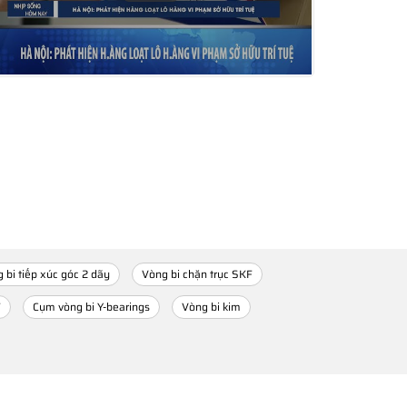
 bi tiếp xúc góc 2 dãy
Vòng bi chặn trục SKF
F
Cụm vòng bi Y-bearings
Vòng bi kim