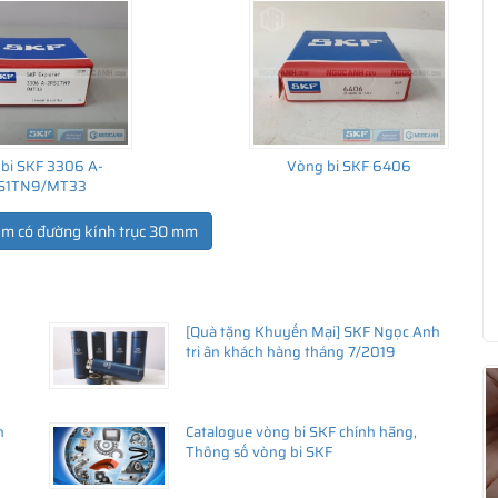
bi SKF 3306 A-
Vòng bi SKF 6406
S1TN9/MT33
ẩm có đường kính trục 30 mm
[Quà tặng Khuyến Mại] SKF Ngọc Anh
ua hàng
tri ân khách hàng tháng 7/2019
h
Catalogue vòng bi SKF chính hãng,
Thông số vòng bi SKF