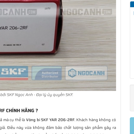
bởi SKF Ngọc Anh - Đại lý ủy quyền SKF.
RF CHÍNH HÃNG ?
ả mà cụ thể là
Vòng bi SKF YAR 206-2RF
. Khách hàng không có
giả. Điều này vừa không đảm bảo chất lượng sản phẩm gây ra