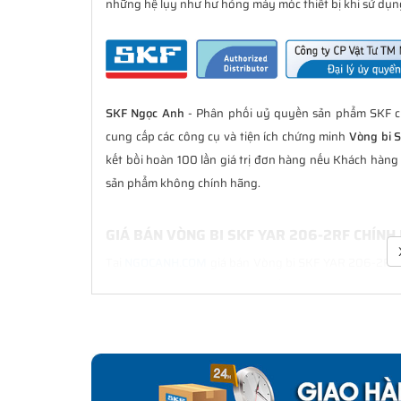
những hệ lụy như hư hỏng máy móc thiết bị khi sử dụng
SKF Ngọc Anh
- Phân phối uỷ quyền sản phẩm SKF ch
cung cấp các công cụ và tiện ích chứng minh
Vòng bi 
kết bồi hoàn 100 lần giá trị đơn hàng nếu Khách hàn
sản phẩm không chính hãng.
GIÁ BÁN VÒNG BI SKF YAR 206-2RF CHÍNH
Tại
NGOCANH.COM
giá bán Vòng bi SKF YAR 206-2RF lu
sau bán hàng. Chúng tôi cam kết luôn đồng hành cù
chính hãng.
CHẾ ĐỘ BẢO HÀNH VÒNG BI SKF YAR 206-
Tất cả các sản phẩm SKF chính hãng do
SKF Ngọc Anh