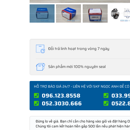
Đổi trả linh hoạt trong vòng 7 ngày
Sản phẩm mới 100% nguyên seal
HỖ TRỢ BÁO GIÁ 24/7 - LIÊN HỆ VỚI SKF NGỌC ANH ĐỂ CÓ
096.123.8558
033.9
052.3030.666
0522.
Đừng lo về giá. Bạn chỉ cần cho hàng vào giỏ và đặt hàng O
Chúng tôi cam kết hoàn tiền gấp 500 lần nếu phát hiện hà