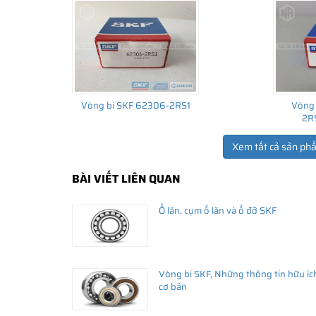
Vòng bi SKF 62306-2RS1
Vòng 
2R
Xem tất cả sản ph
BÀI VIẾT LIÊN QUAN
THÔNG TIN HỮU ÍCH
Ổ lăn, cụm ổ lăn và ổ đỡ SKF
•
Vòng bi SKF chính hãng, Những lưu ý cơ bản trước khi m
•
Xuất xứ vòng bi SKF chính hãng ở đâu?
•
Chất lượng vòng bi SKF chính hãng
Vòng bi SKF, Những thông tin hữu íc
cơ bản