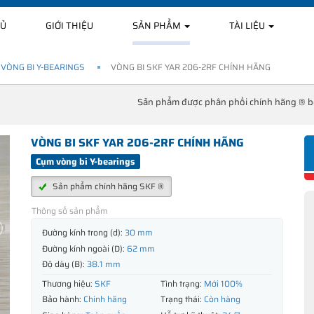
HỦ
GIỚI THIỆU
SẢN PHẨM
TÀI LIỆU
VÒNG BI Y-BEARINGS
VÒNG BI SKF YAR 206-2RF CHÍNH HÃNG
Sản phẩm được phân phối chính hãng ® 
VÒNG BI SKF YAR 206-2RF CHÍNH HÃNG
Cụm vòng bi Y-bearings
Sản phẩm chính hãng SKF ®
Thông số sản phẩm
Đường kính trong (d):
30 mm
Đường kính ngoài (D):
62 mm
Độ dày (B):
38.1 mm
Thương hiệu:
SKF
Tình trạng:
Mới 100%
Bảo hành:
Chính hãng
Trạng thái:
Còn hàng