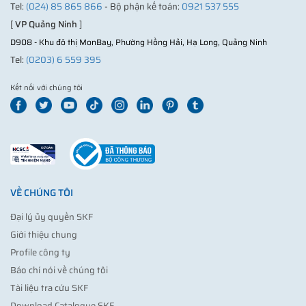
Tel:
(024) 85 865 866
- Bộ phận kế toán:
0921 537 555
[
VP Quảng Ninh
]
D908 - Khu đô thị MonBay, Phường Hồng Hải, Hạ Long, Quảng Ninh
Tel:
(0203) 6 559 395
Kết nối với chúng tôi
VỀ CHÚNG TÔI
Đại lý ủy quyền SKF
Giới thiệu chung
Profile công ty
Báo chí nói về chúng tôi
Tài liệu tra cứu SKF
Download Catalogue SKF