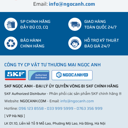
Email:
info@ngocanh.com
SP CHÍNH HÃNG
GIAO HÀNG
ĐẦY ĐỦ CO, CQ
TOÀN QUỐC 24/7
BẢO HÀNH
HỖ TRỢ KỸ THUẬT
CHÍNH HÃNG
BÁO GIÁ 24/7
CÔNG TY CP VẬT TƯ THƯƠNG MẠI NGỌC ANH
SKF NGỌC ANH - ĐẠI LÝ ỦY QUYỀN VÒNG BI SKF CHÍNH HÃNG
- Phân phối các sản phẩm SKF chính hãng ®
SKF Authorized Distributor
Website:
NGOCANH.COM
- Email:
info@ngocanh.com
Hotline:
096 123 8558
-
033 999 5999
-
0763 356 999
[
VP Hà Nội
]
LK 01.10, Liền kề Tổ 9 Mỗ Lao, Phường Mộ Lao, Hà Đông, Hà Nội