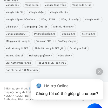
Vòng bi cầu
Vòng bi côn
Vòng bi tang trống
Vòng bi đỡ tự lựa
Vòng bi đũa đỡ
Vòng bi chặn
Vòng bi đỡ chặn
Vòng bi tiếp xúc bốn điểm
Vòng bi YAR
Vòng bi xe máy
Vòng bi xe tải
Gối đỡ SKF
Măng xông - Ống lót
Mỡ chịu nhiệt SKF
Dụng cụ bảo trì SKF
Phớt chắn dầu SKF
Dây đai SKF
Xích tải SKF
Máy gia nhiệt vòng bi
Vam cảo SKF
Bộ đóng vòng bi
Xuất xứ vòng bi SKF
Phân biệt vòng bi SKF giả
Catalogue SKF
Tra cứu vòng bi
Đại lý ủy quyền SKF
Vòng bi SKF
SKF Authenticate App
Top vòng bi SKF bán chạy
Báo chí nói về SKF Ngọc Anh
Hỗ trợ Online
© Bản quyền thuộc
SKF NGỌC ANH
. ® All rights reserved - Vui lòng không sao
chép nội dung khi không được sự đồng ý của chúng tôi.
Chúng tôi có thể giúp gì cho bạn?
NGOCANH.COM - Đại lý ủy quyền vòng bi bạc đạn SKF chính hãng -
SKF
Authorized Distributor
- Phân phối các sản phẩm SKF chính hãng tại Việt Nam.