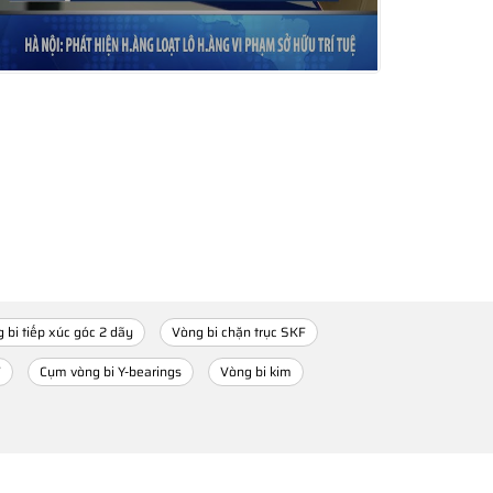
 bi tiếp xúc góc 2 dãy
Vòng bi chặn trục SKF
F
Cụm vòng bi Y-bearings
Vòng bi kim