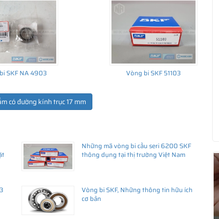
bi SKF NA 4903
Vòng bi SKF 51103
ẩm có đường kính trục 17 mm
Những mã vòng bi cầu seri 6200 SKF
ua hàng
ặt
thông dụng tại thị trường Việt Nam
43
Vòng bi SKF, Những thông tin hữu ích
cơ bản