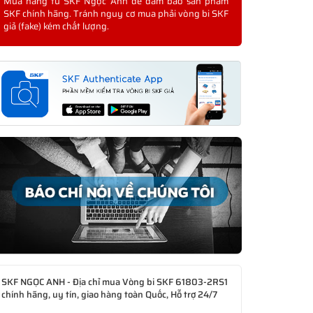
Mua hàng từ SKF Ngọc Anh để đảm bảo sản phẩm
SKF chính hãng. Tránh nguy cơ mua phải vòng bi SKF
giả (fake) kém chất lượng.
SKF NGỌC ANH - Địa chỉ mua Vòng bi SKF 61803-2RS1
chính hãng, uy tín, giao hàng toàn Quốc, Hỗ trợ 24/7