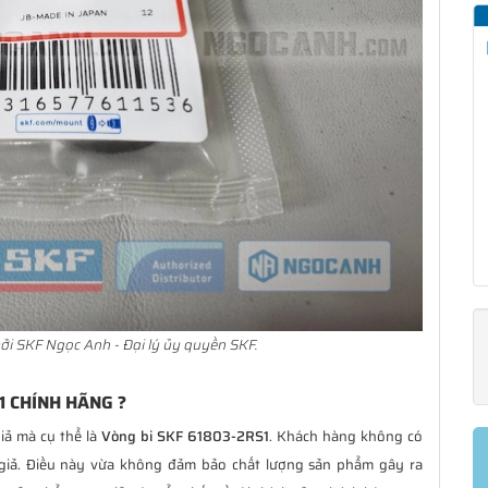
ởi SKF Ngọc Anh - Đại lý ủy quyền SKF.
1 CHÍNH HÃNG ?
iả mà cụ thể là
Vòng bi SKF 61803-2RS1
. Khách hàng không có
giả. Điều này vừa không đảm bảo chất lượng sản phẩm gây ra