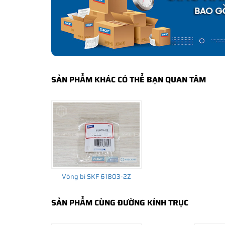
bảo hành của nhà sản xuất.
CÁCH NHẬN BIẾT VÀ PHÂN BIỆT VÒNG BI S
Mua hàng tại các đại lý ủy quyền của SKF để yên tâm 
và phân biệt các sản phẩm SKF chính hãng bằng các các
✅
Những cách phân biệt vòng bi SKF giả bằng mắt thường
SẢN PHẨM KHÁC CÓ THỂ BẠN QUAN TÂM
✅
SKF Authenticate, Phần mềm kiểm tra vòng bi SKF giả
✅
Cảnh báo của chuyên gia SKF về vòng bi SKF giả
Vòng bi SKF 61803-2Z
SẢN PHẨM CÙNG ĐƯỜNG KÍNH TRỤC