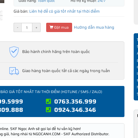
Giao hàng:
Toàn quốc
Hỗ trợ kỹ thuật:
24/7
Giá bán:
Liên hệ để có giá tốt nhất tại thời điểm
Hướng dẫn mua hàng
-
+
Đặt mua
Bảo hành chính hãng trên toàn quốc
Giao hàng toàn quốc tất cả các ngày trong tuần
 BÁO GIÁ TỐT NHẤT TẠI THỜI ĐIỂM (HOTLINE / SMS / ZALO)
99.5999
0763.356.999
809.888
0924.346.346
nline. SKF Ngọc Anh sẽ gọi lại để tư vấn kỹ hơn!
ng giả, hàng nhái từ NGOCANH.COM - SKF Authorized Distributor.