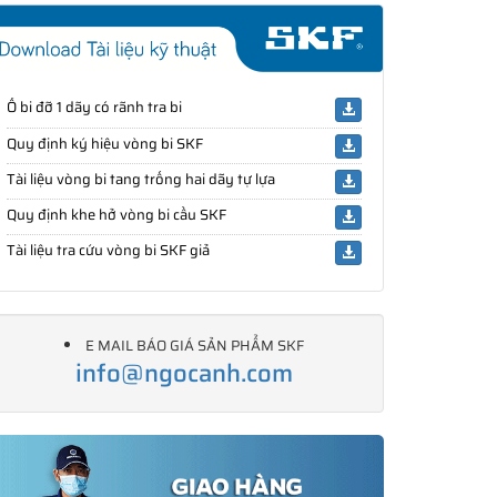
Ổ bi đỡ 1 dãy có rãnh tra bi
Quy định ký hiệu vòng bi SKF
Tài liệu vòng bi tang trống hai dãy tự lựa
Quy định khe hở vòng bi cầu SKF
Tài liệu tra cứu vòng bi SKF giả
E MAIL BÁO GIÁ SẢN PHẨM SKF
info@ngocanh.com