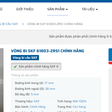
HỦ
GIỚI THIỆU
SẢN PHẨM
TÀI LIỆU
 BI CẦU SKF
VÒNG BI SKF 61803-2RS1 CHÍNH HÃNG
Sản phẩm được phân phối chính hãng ® 
VÒNG BI SKF 61803-2RS1 CHÍNH HÃNG
Vòng bi cầu SKF
Sản phẩm chính hãng SKF ®
Thông số sản phẩm
Đường kính trong (d):
17 mm
Đường kính ngoài (D):
26 mm
Độ dày (B):
5 mm
Thương hiệu:
SKF
Tình trạng:
Mới 100%
Bảo hành:
Chính hãng
Trạng thái:
Còn hàng