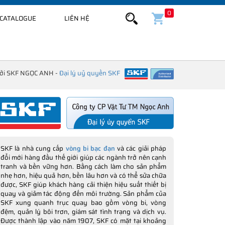
0
CATALOGUE
LIÊN HỆ
bởi SKF NGỌC ANH -
Đại lý uỷ quyền SKF
SKF là nhà cung cấp
vòng bi bạc đạn
và các giải pháp
đổi mới hàng đầu thế giới giúp các ngành trở nên cạnh
tranh và bền vững hơn. Bằng cách làm cho sản phẩm
nhẹ hơn, hiệu quả hơn, bền lâu hơn và có thể sửa chữa
được, SKF giúp khách hàng cải thiện hiệu suất thiết bị
quay và giảm tác động đến môi trường. Sản phẩm của
SKF xung quanh trục quay bao gồm vòng bi, vòng
đệm, quản lý bôi trơn, giám sát tình trạng và dịch vụ.
Được thành lập vào năm 1907, SKF có mặt tại khoảng