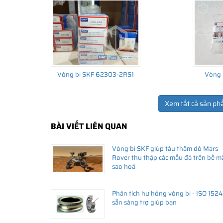
Vòng bi SKF 62303-2RS1
Vòng 
Xem tất cả sản ph
BÀI VIẾT LIÊN QUAN
THÔNG TIN HỮU ÍCH
Vòng bi SKF giúp tàu thăm dò Mars
•
Vòng bi SKF chính hãng, Những lưu ý cơ bản trước khi m
Rover thu thập các mẫu đá trên bề m
•
Xuất xứ vòng bi SKF chính hãng ở đâu?
sao hoả
•
Chất lượng vòng bi SKF chính hãng
Phân tích hư hỏng vòng bi - ISO 152
sẵn sàng trợ giúp bạn