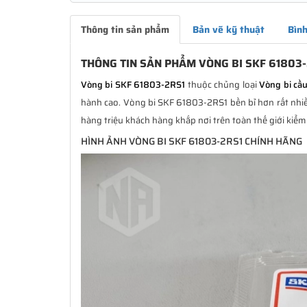
Thông tin sản phẩm
Bản vẽ kỹ thuật
Bình
THÔNG TIN SẢN PHẨM VÒNG BI SKF 61803
Vòng bi SKF 61803-2RS1
thuộc chủng loại
Vòng bi cầ
hành cao. Vòng bi SKF 61803-2RS1 bền bỉ hơn rất nhiều
hàng triệu khách hàng khắp nơi trên toàn thế giới kiểm
HÌNH ẢNH VÒNG BI SKF 61803-2RS1 CHÍNH HÃNG