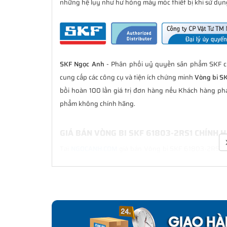
những hệ lụy như hư hỏng máy móc thiết bị khi sử dụng
SKF Ngọc Anh
- Phân phối uỷ quyền sản phẩm SKF ch
cung cấp các công cụ và tiện ích chứng minh
Vòng bi S
bồi hoàn 100 lần giá trị đơn hàng nếu Khách hàng ph
phẩm không chính hãng.
GIÁ BÁN VÒNG BI SKF 61803-2RS1 CHÍNH 
Tại
NGOCANH.COM
giá bán Vòng bi SKF 61803-2RS1 luô
sau bán hàng. Chúng tôi cam kết luôn đồng hành cù
chính hãng.
CHẾ ĐỘ BẢO HÀNH VÒNG BI SKF 61803-2R
Tất cả các sản phẩm SKF chính hãng do
SKF Ngọc Anh