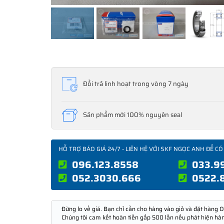
Đổi trả linh hoạt trong vòng 7 ngày
Sản phẩm mới 100% nguyên seal
HỖ TRỢ BÁO GIÁ 24/7 - LIÊN HỆ VỚI SKF NGỌC ANH ĐỂ CÓ
096.123.8558
033.9
052.3030.666
0522.
Đừng lo về giá. Bạn chỉ cần cho hàng vào giỏ và đặt hàng O
Chúng tôi cam kết hoàn tiền gấp 500 lần nếu phát hiện hà