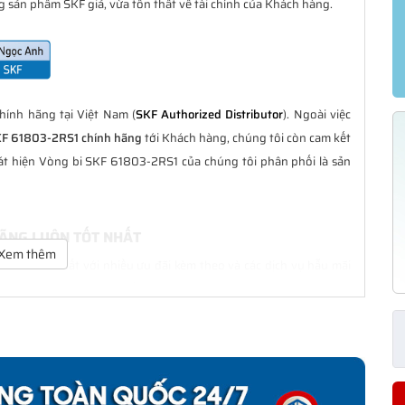
 sản phẩm SKF giả, vừa tổn thất về tài chính của Khách hàng.
ính hãng tại Việt Nam (
SKF Authorized Distributor
). Ngoài việc
KF 61803-2RS1 chính hãng
tới Khách hàng, chúng tôi còn cam kết
át hiện Vòng bi SKF 61803-2RS1 của chúng tôi phân phối là sản
HÃNG LUÔN TỐT NHẤT
Xem thêm
n là tốt nhất với nhiều ưu đãi kèm theo và các dịch vụ hẫu mãi
ng Khách hàng trong suốt quá trình sử dụng các sản phẩm SKF
S1 CHÍNH HÃNG
phân phối đều được bảo hành chính hãng theo đúng tiêu chuẩn