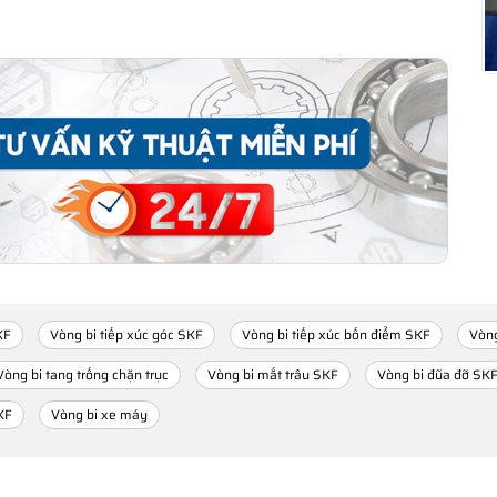
KF
Vòng bi tiếp xúc góc SKF
Vòng bi tiếp xúc bốn điểm SKF
Vòng
Vòng bi tang trống chặn trục
Vòng bi mắt trâu SKF
Vòng bi đũa đỡ SK
KF
Vòng bi xe máy