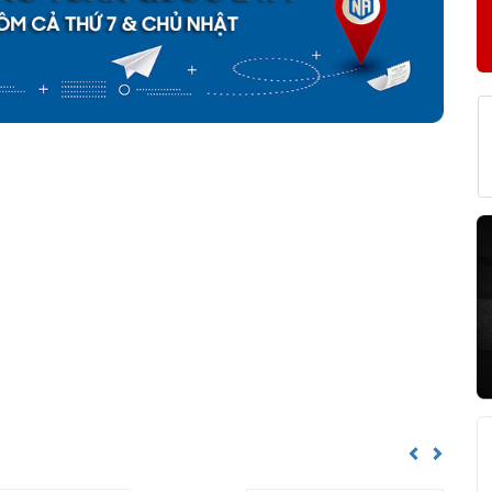
KF 61803-2RS1 CHÍNH HÃNG
về nguồn gốc của sản phẩm. Ngoài ra bạn cũng có thể tự kiểm tra
h sau:
Previous
Next