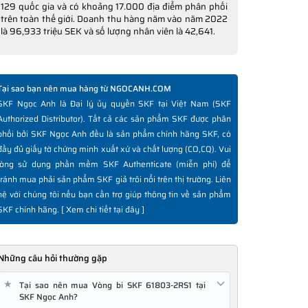
129 quốc gia và có khoảng 17.000 địa điểm phân phối
trên toàn thế giới. Doanh thu hàng năm vào năm 2022
là 96,933 triệu SEK và số lượng nhân viên là 42,641.
Tại sao bạn nên mua hàng từ NGOCANH.COM
SKF Ngọc Anh là Đại lý ủy quyền SKF tại Việt Nam (SKF
Authorized Distributor). Tất cả các sản phẩm SKF được phân
phối bởi SKF Ngọc Anh đều là sản phẩm chính hãng SKF, có
đầy đủ giấy tờ chứng minh xuất xứ và chất lượng (CO,CQ). Vui
lòng sử dụng phần mềm SKF Authenticate (miễn phí) để
tránh mua phải sản phẩm SKF giả trôi nổi trên thị trường. Liên
hệ với chúng tôi nếu bạn cần trợ giúp thông tin về sản phẩm
SKF chính hãng. [
Xem chi tiết tại đây
]
Những câu hỏi thường gặp
★
Tại sao nên mua Vòng bi SKF 61803-2RS1 tại
SKF Ngọc Anh?