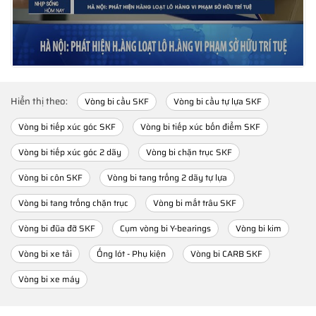
Hiển thị theo:
Vòng bi cầu SKF
Vòng bi cầu tự lựa SKF
Vòng bi tiếp xúc góc SKF
Vòng bi tiếp xúc bốn điểm SKF
Vòng bi tiếp xúc góc 2 dãy
Vòng bi chặn trục SKF
Vòng bi côn SKF
Vòng bi tang trống 2 dãy tự lựa
Vòng bi tang trống chặn trục
Vòng bi mắt trâu SKF
Vòng bi đũa đỡ SKF
Cụm vòng bi Y-bearings
Vòng bi kim
Vòng bi xe tải
Ống lót - Phụ kiện
Vòng bi CARB SKF
Vòng bi xe máy