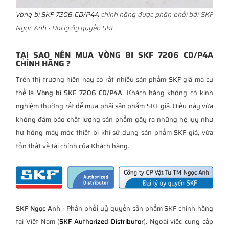
Vòng bi SKF 7206 CD/P4A
chính hãng được phân phối bởi SKF
Ngọc Anh - Đại lý ủy quyền SKF.
TẠI SAO NÊN MUA VÒNG BI SKF 7206 CD/P4A
CHÍNH HÃNG ?
Trên thị trường hiện nay có rất nhiều sản phẩm SKF giả mà cụ
thể là
Vòng bi SKF 7206 CD/P4A
. Khách hàng không có kinh
nghiệm thường rất dễ mua phải sản phẩm SKF giả. Điều này vừa
không đảm bảo chất lượng sản phẩm gây ra những hệ lụy như
hư hỏng máy móc thiết bị khi sử dụng sản phẩm SKF giả, vừa
tổn thất về tài chính của Khách hàng.
SKF Ngọc Anh
- Phân phối uỷ quyền sản phẩm SKF chính hãng
tại Việt Nam (
SKF Authorized Distributor
). Ngoài việc cung cấp