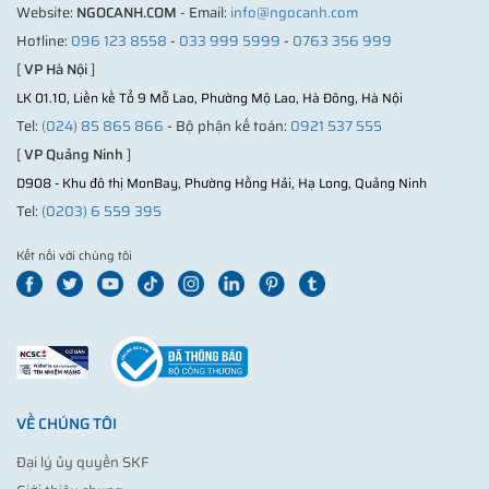
Website:
NGOCANH.COM
- Email:
info@ngocanh.com
Hotline:
096 123 8558
-
033 999 5999
-
0763 356 999
[
VP Hà Nội
]
LK 01.10, Liền kề Tổ 9 Mỗ Lao, Phường Mộ Lao, Hà Đông, Hà Nội
Tel:
(024) 85 865 866
- Bộ phận kế toán:
0921 537 555
[
VP Quảng Ninh
]
D908 - Khu đô thị MonBay, Phường Hồng Hải, Hạ Long, Quảng Ninh
Tel:
(0203) 6 559 395
Kết nối với chúng tôi
VỀ CHÚNG TÔI
Đại lý ủy quyền SKF