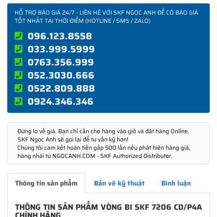
HỖ TRỢ BÁO GIÁ 24/7 - LIÊN HỆ VỚI SKF NGỌC ANH ĐỂ CÓ BÁO GIÁ
TỐT NHẤT TẠI THỜI ĐIỂM (HOTLINE / SMS / ZALO)
096.123.8558
033.999.5999
0763.356.999
052.3030.666
0522.809.888
0924.346.346
Đừng lo về giá. Bạn chỉ cần cho hàng vào giỏ và đặt hàng Online.
SKF Ngọc Anh sẽ gọi lại để tư vấn kỹ hơn!
Chúng tôi cam kết hoàn tiền gấp 500 lần nếu phát hiện hàng giả,
hàng nhái từ NGOCANH.COM - SKF Authorized Distributor.
Thông tin sản phẩm
Bản vẽ kỹ thuật
Bình luận
THÔNG TIN SẢN PHẨM VÒNG BI SKF 7206 CD/P4A
CHÍNH HÃNG