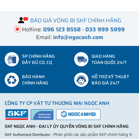
BÁO GIÁ VÒNG BI SKF CHÍNH HÃNG
Hotline:
096 123 8558
-
033 999 5999
Email:
info@ngocanh.com
SP CHÍNH HÃNG
GIAO HÀNG
ĐẦY ĐỦ CO, CQ
TOÀN QUỐC 24/7
BẢO HÀNH
HỖ TRỢ KỸ THUẬT
CHÍNH HÃNG
BÁO GIÁ 24/7
CÔNG TY CP VẬT TƯ THƯƠNG MẠI NGỌC ANH
SKF NGỌC ANH - ĐẠI LÝ ỦY QUYỀN VÒNG BI SKF CHÍNH HÃNG
- Phân phối các sản phẩm SKF chính hãng ®
SKF Authorized Distributor