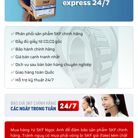
✅ Phân phối sản phẩm SKF chính hãng
✅ Đầy đủ giấy tờ CO,CQ gốc
✅ Bảo hành chính hãng
✅ Giá bán cạnh tranh nhất
✅ Dịch vụ sau bán bán hàng chuyên nghiệp
✅ Giao hàng toàn Quốc
✅ Hỗ trợ kỹ thuật 24/7
Mua hàng từ SKF Ngọc Anh để đảm bảo sản phẩm SKF chính
hãng. Tránh nguy cơ mua phải vòng bi SKF giả (fake) kém chất