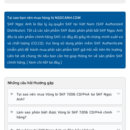
Tại sao bạn nên mua hàng từ NGOCANH.COM
SKF Ngọc Anh là Đại lý ủy quyền SKF tại Việt Nam (SKF Authorized
Distributor). Tất cả các sản phẩm SKF được phân phối bởi SKF Ngọc Anh
đều là sản phẩm chính hãng SKF, có đầy đủ giấy tờ chứng minh xuất xứ
và chất lượng (CO,CQ). Vui lòng sử dụng phần mềm SKF Authenticate
(miễn phí) để tránh mua phải sản phẩm SKF giả trôi nổi trên thị trường.
Liên hệ với chúng tôi nếu bạn cần trợ giúp thông tin về sản phẩm SKF
chính hãng. [
Xem chi tiết tại đây
]
Những câu hỏi thường gặp
★
Tại sao nên mua Vòng bi SKF 7206 CD/P4A tại SKF Ngọc
Anh?
★
Làm sao phân biệt được Vòng bi SKF 7206 CD/P4A chính
hãng?
★