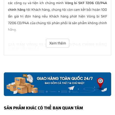
các công cụ và tiện ích chứng minh
Vòng bi SKF 7206 CD/P4A
chính hãng
tới Khách hàng, chúng tôi còn cam kết bồi hoàn 100
lần giá trị đơn hàng nếu Khách hàng phát hiện Vòng bi SKF
7206 CD/P4A của chúng tôi phân phối là sản phẩm không chính
hãng.
Xem thêm
GIÁ BÁN VÒNG BI SKF 7206 CD/P4A CHÍNH HÃNG
LUÔN TỐT NHẤT
Tại
NGOCANH.COM
giá bán Vòng bi SKF 7206 CD/P4A luôn là tốt
nhất với nhiều ưu đãi kèm theo và các dịch vụ hẫu mãi sau bán
hàng. Chúng tôi cam kết luôn đồng hành cùng Khách hàng
trong suốt quá trình sử dụng các sản phẩm SKF chính hãng.
CHẾ ĐỘ BẢO HÀNH VÒNG BI SKF 7206 CD/P4A
CHÍNH HÃNG
Tất cả các sản phẩm SKF chính hãng do
SKF Ngọc Anh
phân
SẢN PHẨM KHÁC CÓ THỂ BẠN QUAN TÂM
phối đều được bảo hành chính hãng theo đúng tiêu chuẩn bảo