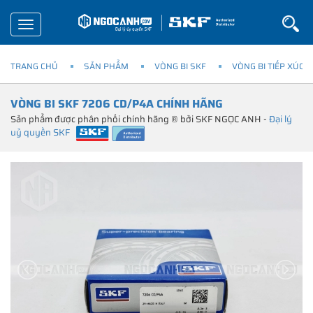
Toggle
navigation
TRANG CHỦ
SẢN PHẨM
VÒNG BI SKF
VÒNG BI TIẾP XÚC 
VÒNG BI SKF 7206 CD/P4A CHÍNH HÃNG
Sản phẩm được phân phối chính hãng ® bởi SKF NGỌC ANH -
Đại lý
uỷ quyền SKF