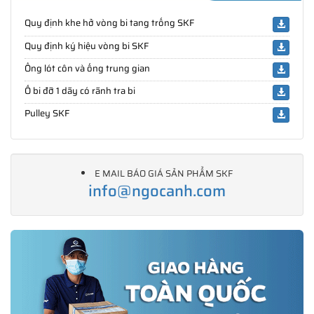
Quy định khe hở vòng bi tang trống SKF
Quy định ký hiệu vòng bi SKF
Ống lót côn và ống trung gian
Ổ bi đỡ 1 dãy có rãnh tra bi
Pulley SKF
E MAIL BÁO GIÁ SẢN PHẨM SKF
info@ngocanh.com