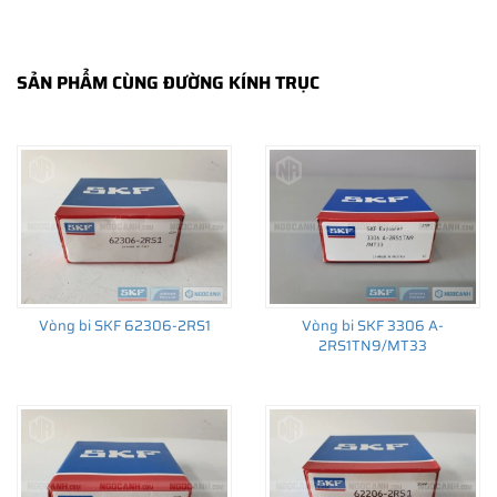
SẢN PHẨM CÙNG ĐƯỜNG KÍNH TRỤC
THÔNG TIN HỮU ÍCH
•
Vòng bi SKF chính hãng, Những lưu ý cơ bản trước khi mua hàng
•
Xuất xứ vòng bi SKF chính hãng ở đâu?
•
Chất lượng vòng bi SKF chính hãng
Vòng bi SKF 62306-2RS1
Vòng bi SKF 3306 A-
2RS1TN9/MT33