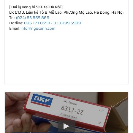
[
Đại lý vòng bi SKF tại Hà Nội
]
LK 01.10, Liền kề Tổ 9 Mỗ Lao, Phường Mộ Lao, Hà Đông, Hà Nội
Tel:
(024) 85 865 866
Hotline:
096 123 8558
-
033 999 5999
Email:
info@ngocanh.com