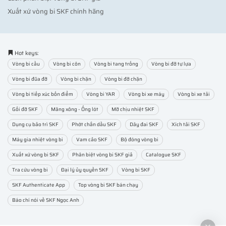
Xuất xứ vòng bi SKF chính hãng
Hot keys:
Vòng bi cầu
Vòng bi côn
Vòng bi tang trống
Vòng bi đỡ tự lựa
Vòng bi đũa đỡ
Vòng bi chặn
Vòng bi đỡ chặn
Vòng bi tiếp xúc bốn điểm
Vòng bi YAR
Vòng bi xe máy
Vòng bi xe tải
Gối đỡ SKF
Măng xông - Ống lót
Mỡ chịu nhiệt SKF
Dụng cụ bảo trì SKF
Phớt chắn dầu SKF
Dây đai SKF
Xích tải SKF
Máy gia nhiệt vòng bi
Vam cảo SKF
Bộ đóng vòng bi
Xuất xứ vòng bi SKF
Phân biệt vòng bi SKF giả
Catalogue SKF
Tra cứu vòng bi
Đại lý ủy quyền SKF
Vòng bi SKF
SKF Authenticate App
Top vòng bi SKF bán chạy
Báo chí nói về SKF Ngọc Anh