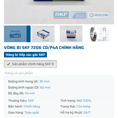
VÒNG BI SKF 7206 CD/P4A CHÍNH HÃNG
Vòng bi tiếp xúc góc SKF
Sản phẩm chính hãng SKF ®
Thông số sản phẩm
Đường kính trong (d):
30 mm
Đường kính ngoài (D):
62 mm
Độ dày (B):
16 mm
Thương hiệu:
SKF
Tình trạng:
Mới 100%
Bảo hành:
Chính hãng
Trạng thái:
Còn hàng
Giao hàng:
Toàn quốc
Hỗ trợ kỹ thuật:
24/7