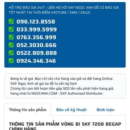
HỖ TRỢ BÁO GIÁ 24/7 - LIÊN HỆ VỚI SKF NGỌC ANH ĐỂ CÓ BÁO GIÁ
TỐT NHẤT TẠI THỜI ĐIỂM (HOTLINE / SMS / ZALO)
096.123.8558
033.999.5999
0763.356.999
052.3030.666
0522.809.888
0924.346.346
Đừng lo về giá. Bạn chỉ cần cho hàng vào giỏ và đặt hàng Online.
SKF Ngọc Anh sẽ gọi lại để tư vấn kỹ hơn!
Chúng tôi cam kết hoàn tiền gấp 500 lần nếu phát hiện hàng giả,
hàng nhái từ NGOCANH.COM - SKF Authorized Distributor.
Thông tin sản phẩm
Bản vẽ kỹ thuật
Bình luận
THÔNG TIN SẢN PHẨM VÒNG BI SKF 7208 BEGAP
CHÍNH HÃNG