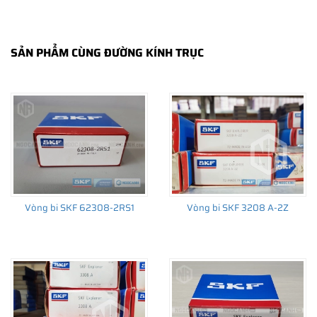
SẢN PHẨM CÙNG ĐƯỜNG KÍNH TRỤC
THÔNG TIN HỮU ÍCH
•
Vòng bi SKF chính hãng, Những lưu ý cơ bản trước khi mua hàng
•
Xuất xứ vòng bi SKF chính hãng ở đâu?
•
Chất lượng vòng bi SKF chính hãng
Vòng bi SKF 62308-2RS1
Vòng bi SKF 3208 A-2Z