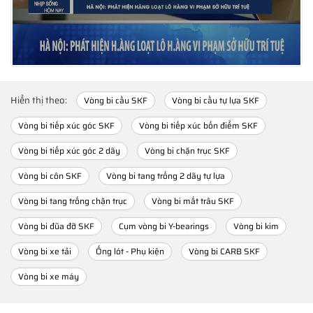
Hiển thị theo:
Vòng bi cầu SKF
Vòng bi cầu tự lựa SKF
Vòng bi tiếp xúc góc SKF
Vòng bi tiếp xúc bốn điểm SKF
Vòng bi tiếp xúc góc 2 dãy
Vòng bi chặn trục SKF
Vòng bi côn SKF
Vòng bi tang trống 2 dãy tự lựa
Vòng bi tang trống chặn trục
Vòng bi mắt trâu SKF
Vòng bi đũa đỡ SKF
Cụm vòng bi Y-bearings
Vòng bi kim
Vòng bi xe tải
Ống lót - Phụ kiện
Vòng bi CARB SKF
Vòng bi xe máy