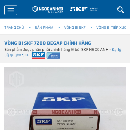
Toggle
navigation
TRANG CHỦ
SẢN PHẨM
VÒNG BI SKF
VÒNG BI TIẾP XÚC 
VÒNG BI SKF 7208 BEGAP CHÍNH HÃNG
Sản phẩm được phân phối chính hãng ® bởi SKF NGỌC ANH -
Đại lý
uỷ quyền SKF