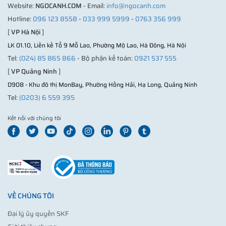
Website:
NGOCANH.COM
- Email:
info@ngocanh.com
Hotline:
096 123 8558
-
033 999 5999
-
0763 356 999
[
VP Hà Nội
]
LK 01.10, Liền kề Tổ 9 Mỗ Lao, Phường Mộ Lao, Hà Đông, Hà Nội
Tel:
(024) 85 865 866
- Bộ phận kế toán:
0921 537 555
[
VP Quảng Ninh
]
D908 - Khu đô thị MonBay, Phường Hồng Hải, Hạ Long, Quảng Ninh
Tel:
(0203) 6 559 395
Kết nối với chúng tôi
VỀ CHÚNG TÔI
Đại lý ủy quyền SKF