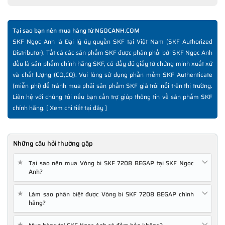
Tại sao bạn nên mua hàng từ NGOCANH.COM
SKF Ngọc Anh là Đại lý ủy quyền SKF tại Việt Nam (SKF Authorized
Distributor). Tất cả các sản phẩm SKF được phân phối bởi SKF Ngọc Anh
đều là sản phẩm chính hãng SKF, có đầy đủ giấy tờ chứng minh xuất xứ
và chất lượng (CO,CQ). Vui lòng sử dụng phần mềm SKF Authenticate
(miễn phí) để tránh mua phải sản phẩm SKF giả trôi nổi trên thị trường.
Liên hệ với chúng tôi nếu bạn cần trợ giúp thông tin về sản phẩm SKF
chính hãng. [
Xem chi tiết tại đây
]
Những câu hỏi thường gặp
★
Tại sao nên mua Vòng bi SKF 7208 BEGAP tại SKF Ngọc
Anh?
★
Làm sao phân biệt được Vòng bi SKF 7208 BEGAP chính
hãng?
★