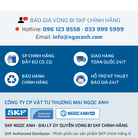
BÁO GIÁ VÒNG BI SKF CHÍNH HÃNG
Hotline:
096 123 8558
-
033 999 5999
Email:
info@ngocanh.com
SP CHÍNH HÃNG
GIAO HÀNG
ĐẦY ĐỦ CO, CQ
TOÀN QUỐC 24/7
BẢO HÀNH
HỖ TRỢ KỸ THUẬT
CHÍNH HÃNG
BÁO GIÁ 24/7
CÔNG TY CP VẬT TƯ THƯƠNG MẠI NGỌC ANH
SKF NGỌC ANH - ĐẠI LÝ ỦY QUYỀN VÒNG BI SKF CHÍNH HÃNG
- Phân phối các sản phẩm SKF chính hãng ®
SKF Authorized Distributor