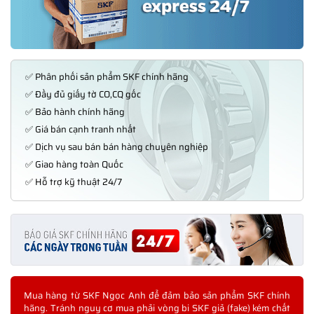
✅ Phân phối sản phẩm SKF chính hãng
✅ Đầy đủ giấy tờ CO,CQ gốc
✅ Bảo hành chính hãng
✅ Giá bán cạnh tranh nhất
✅ Dịch vụ sau bán bán hàng chuyên nghiệp
✅ Giao hàng toàn Quốc
✅ Hỗ trợ kỹ thuật 24/7
Mua hàng từ SKF Ngọc Anh để đảm bảo sản phẩm SKF chính
hãng. Tránh nguy cơ mua phải vòng bi SKF giả (fake) kém chất