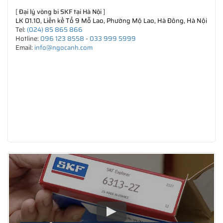
[
Đại lý vòng bi SKF tại Hà Nội
]
LK 01.10, Liền kề Tổ 9 Mỗ Lao, Phường Mộ Lao, Hà Đông, Hà Nội
Tel:
(024) 85 865 866
Hotline:
096 123 8558
-
033 999 5999
Email:
info@ngocanh.com