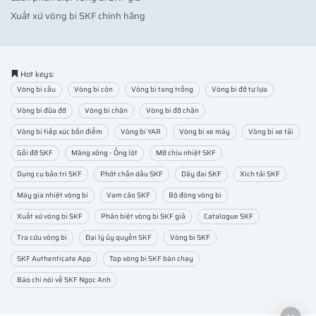
Xuất xứ vòng bi SKF chính hãng
Hot keys:
Vòng bi cầu
Vòng bi côn
Vòng bi tang trống
Vòng bi đỡ tự lựa
Vòng bi đũa đỡ
Vòng bi chặn
Vòng bi đỡ chặn
Vòng bi tiếp xúc bốn điểm
Vòng bi YAR
Vòng bi xe máy
Vòng bi xe tải
Gối đỡ SKF
Măng xông - Ống lót
Mỡ chịu nhiệt SKF
Dụng cụ bảo trì SKF
Phớt chắn dầu SKF
Dây đai SKF
Xích tải SKF
Máy gia nhiệt vòng bi
Vam cảo SKF
Bộ đóng vòng bi
Xuất xứ vòng bi SKF
Phân biệt vòng bi SKF giả
Catalogue SKF
Tra cứu vòng bi
Đại lý ủy quyền SKF
Vòng bi SKF
SKF Authenticate App
Top vòng bi SKF bán chạy
Báo chí nói về SKF Ngọc Anh