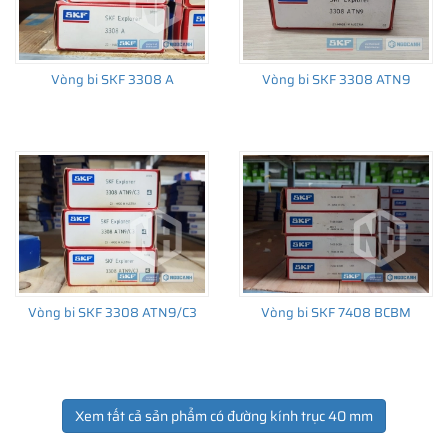
Vòng bi SKF 3308 A
Vòng bi SKF 3308 ATN9
Vòng bi SKF 3308 ATN9/C3
Vòng bi SKF 7408 BCBM
Xem tất cả sản phẩm có đường kính trục 40 mm