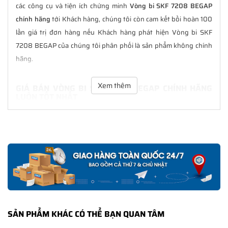
các công cụ và tiện ích chứng minh
Vòng bi SKF 7208 BEGAP
chính hãng
tới Khách hàng, chúng tôi còn cam kết bồi hoàn 100
lần giá trị đơn hàng nếu Khách hàng phát hiện Vòng bi SKF
7208 BEGAP của chúng tôi phân phối là sản phẩm không chính
hãng.
Xem thêm
GIÁ BÁN VÒNG BI SKF 7208 BEGAP CHÍNH HÃNG
LUÔN TỐT NHẤT
Tại
NGOCANH.COM
giá bán Vòng bi SKF 7208 BEGAP luôn là tốt
nhất với nhiều ưu đãi kèm theo và các dịch vụ hẫu mãi sau bán
hàng. Chúng tôi cam kết luôn đồng hành cùng Khách hàng
trong suốt quá trình sử dụng các sản phẩm SKF chính hãng.
CHẾ ĐỘ BẢO HÀNH VÒNG BI SKF 7208 BEGAP
CHÍNH HÃNG
Tất cả các sản phẩm SKF chính hãng do
SKF Ngọc Anh
phân
SẢN PHẨM KHÁC CÓ THỂ BẠN QUAN TÂM
phối đều được bảo hành chính hãng theo đúng tiêu chuẩn bảo