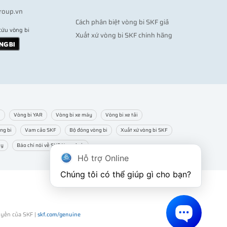
roup.vn
Cách phân biệt vòng bi SKF giả
cứu vòng bi
Xuất xứ vòng bi SKF chính hãng
m
Vòng bi YAR
Vòng bi xe máy
Vòng bi xe tải
ng bi
Vam cảo SKF
Bộ đóng vòng bi
Xuất xứ vòng bi SKF
ạy
Báo chí nói về SKF Ngọc Anh
Hỗ trợ Online
Chúng tôi có thể giúp gì cho bạn?
uyền của SKF |
skf.com/genuine