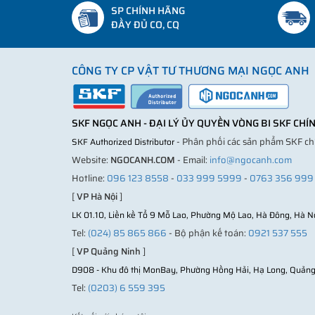
SP CHÍNH HÃNG
ĐẦY ĐỦ CO, CQ
CÔNG TY CP VẬT TƯ THƯƠNG MẠI NGỌC ANH
SKF NGỌC ANH - ĐẠI LÝ ỦY QUYỀN VÒNG BI SKF CH
- Phân phối các sản phẩm SKF c
SKF Authorized Distributor
Website:
NGOCANH.COM
- Email:
info@ngocanh.com
Hotline:
096 123 8558
-
033 999 5999
-
0763 356 999
[
VP Hà Nội
]
LK 01.10, Liền kề Tổ 9 Mỗ Lao, Phường Mộ Lao, Hà Đông, Hà N
Tel:
(024) 85 865 866
- Bộ phận kế toán:
0921 537 555
[
VP Quảng Ninh
]
D908 - Khu đô thị MonBay, Phường Hồng Hải, Hạ Long, Quảng
Tel:
(0203) 6 559 395