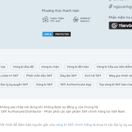
ngocanhg
Phương thức thanh toán
Phần mềm tra 
 lựa
Vòng bi đũa đỡ
Vòng bi chặn
Vòng bi đỡ chặn
Vòng bi tiếp xúc bốn điể
cụ bảo trì SKF
Phớt chắn dầu SKF
Dây đai SKF
Xích tải SKF
Máy gia nhiệt vò
Đại lý ủy quyền SKF
Vòng bi SKF
SKF Authenticate App
Top vòng bi SKF bán ch
ng không sao chép nội dung khi không được sự đồng ý của chúng tôi.
-
SKF Authorized Distributor
- Phân phối các sản phẩm SKF chính hãng tại Việt Nam.
h tốt nhất để đảm bảo nguồn gốc của
vòng bi SKF chính hãng
là mua từ các đại lý ủy q