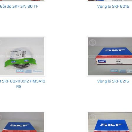
Gối đỡ SKF SYJ 80 TF
Vòng bi SKF 6016
t SKF 80x110x12 HMSA10
Vòng bi SKF 6216
RG