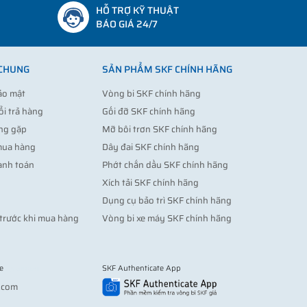
HỖ TRỢ KỸ THUẬT
BÁO GIÁ 24/7
 CHUNG
SẢN PHẨM SKF CHÍNH HÃNG
ảo mật
Vòng bi SKF chính hãng
ổi trả hàng
Gối đỡ SKF chính hãng
ng gặp
Mỡ bôi trơn SKF chính hãng
mua hàng
Dây đai SKF chính hãng
anh toán
Phớt chắn dầu SKF chính hãng
Xích tải SKF chính hãng
Dụng cụ bảo trì SKF chính hãng
trước khi mua hàng
Vòng bi xe máy SKF chính hãng
e
SKF Authenticate App
Vợt pickleball
.com