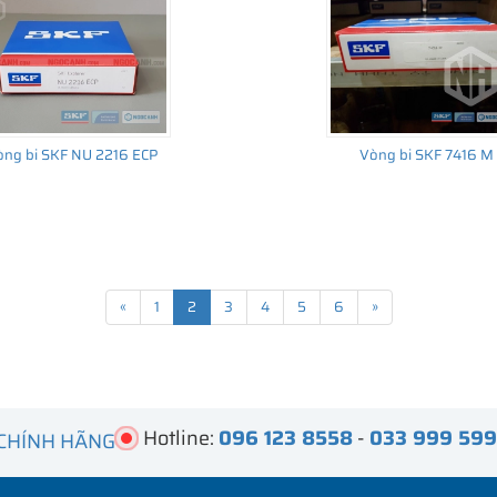
ng bi SKF NU 2216 ECP
Vòng bi SKF 7416 M
«
1
2
3
4
5
6
»
Hotline:
096 123 8558
-
033 999 59
 CHÍNH HÃNG