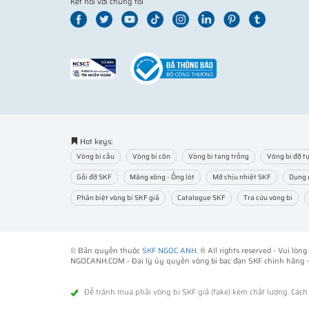
Kết nối với chúng tôi
Hot keys:
Vòng bi cầu
Vòng bi côn
Vòng bi tang trống
Vòng bi đỡ tự
Gối đỡ SKF
Măng xông - Ống lót
Mỡ chịu nhiệt SKF
Dụng 
Phân biệt vòng bi SKF giả
Catalogue SKF
Tra cứu vòng bi
© Bản quyền thuộc
SKF NGỌC ANH
. ® All rights reserved - Vui lò
NGOCANH.COM - Đại lý ủy quyền vòng bi bạc đạn SKF chính hãng 
Để tránh mua phải vòng bi SKF giả (fake) kém chất lượng. Các