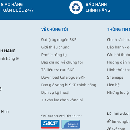
GIAO HÀNG
BẢO HÀNH
TOÀN QUỐC 24/7
CHÍNH HÃNG
VỀ CHÚNG TÔI
THÔNG TIN
Đại lý ủy quyền SKF
Chính sách b
Giới thiệu chung
Bảo hành - đ
ÍNH HÃNG
Profile công ty
Câu hỏi thườ
hính hãng ®
Báo chí nói về chúng tôi
Hướng dẫn 
Tài liệu tra cứu SKF
Hình thức th
Download Catalogue SKF
Sitemaps
Báo giá vòng bi SKF chính hãng
Liên hệ
ội
Dịch vụ kỹ thuật
Những lưu ý 
Tư vấn lựa chọn vòng bi
 Ninh
Liên kết websit
SKF Authorized Distributor
timvongbi
skf.com