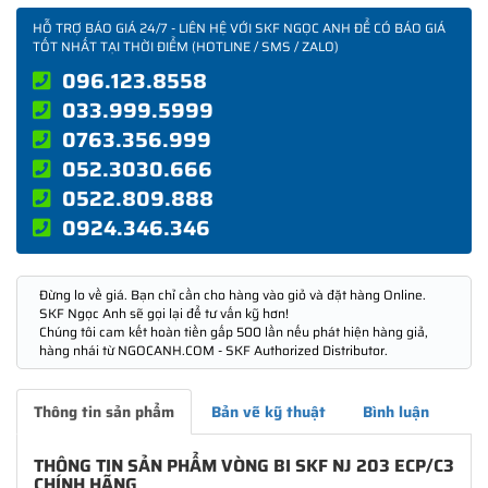
HỖ TRỢ BÁO GIÁ 24/7 - LIÊN HỆ VỚI SKF NGỌC ANH ĐỂ CÓ BÁO GIÁ
TỐT NHẤT TẠI THỜI ĐIỂM (HOTLINE / SMS / ZALO)
096.123.8558
033.999.5999
0763.356.999
052.3030.666
0522.809.888
0924.346.346
Đừng lo về giá. Bạn chỉ cần cho hàng vào giỏ và đặt hàng Online.
SKF Ngọc Anh sẽ gọi lại để tư vấn kỹ hơn!
Chúng tôi cam kết hoàn tiền gấp 500 lần nếu phát hiện hàng giả,
hàng nhái từ NGOCANH.COM - SKF Authorized Distributor.
Thông tin sản phẩm
Bản vẽ kỹ thuật
Bình luận
THÔNG TIN SẢN PHẨM VÒNG BI SKF NJ 203 ECP/C3
CHÍNH HÃNG