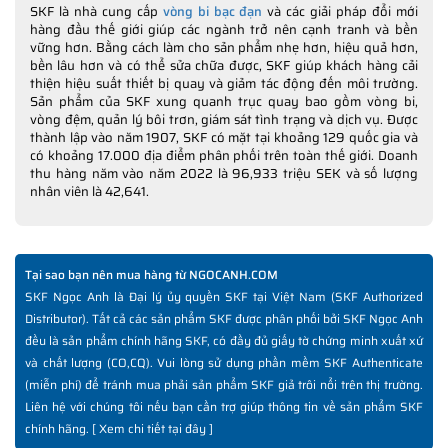
SKF là nhà cung cấp
vòng bi bạc đạn
và các giải pháp đổi mới
hàng đầu thế giới giúp các ngành trở nên cạnh tranh và bền
vững hơn. Bằng cách làm cho sản phẩm nhẹ hơn, hiệu quả hơn,
bền lâu hơn và có thể sửa chữa được, SKF giúp khách hàng cải
thiện hiệu suất thiết bị quay và giảm tác động đến môi trường.
Sản phẩm của SKF xung quanh trục quay bao gồm vòng bi,
vòng đệm, quản lý bôi trơn, giám sát tình trạng và dịch vụ. Được
thành lập vào năm 1907, SKF có mặt tại khoảng 129 quốc gia và
có khoảng 17.000 địa điểm phân phối trên toàn thế giới. Doanh
thu hàng năm vào năm 2022 là 96,933 triệu SEK và số lượng
nhân viên là 42,641.
Tại sao bạn nên mua hàng từ NGOCANH.COM
SKF Ngọc Anh là Đại lý ủy quyền SKF tại Việt Nam (SKF Authorized
Distributor). Tất cả các sản phẩm SKF được phân phối bởi SKF Ngọc Anh
đều là sản phẩm chính hãng SKF, có đầy đủ giấy tờ chứng minh xuất xứ
và chất lượng (CO,CQ). Vui lòng sử dụng phần mềm SKF Authenticate
(miễn phí) để tránh mua phải sản phẩm SKF giả trôi nổi trên thị trường.
Liên hệ với chúng tôi nếu bạn cần trợ giúp thông tin về sản phẩm SKF
chính hãng. [
Xem chi tiết tại đây
]