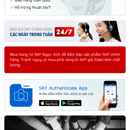
✅ Giao hàng toàn Quốc
✅ Hỗ trợ kỹ thuật 24/7
Mua hàng từ SKF Ngọc Anh để đảm bảo sản phẩm SKF chính
hãng. Tránh nguy cơ mua phải vòng bi SKF giả (fake) kém chất
lượng.