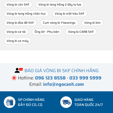
Vòng bi côn SKF
Vòng bi tang trống 2 dãy tự lựa
Vòng bi tang trống chặn trục
Vòng bi mắt trâu SKF
Vòng bi đũa đỡ SKF
Cụm vòng bi Y-bearings
Vòng bi kim
Vòng bi xe tải
Ống lót - Phụ kiện
Vòng bi CARB SKF
Vòng bi xe máy
BÁO GIÁ VÒNG BI SKF CHÍNH HÃNG
Hotline:
096 123 8558
-
033 999 5999
Email:
info@ngocanh.com
SP CHÍNH HÃNG
GIAO HÀNG
ĐẦY ĐỦ CO, CQ
TOÀN QUỐC 24/7