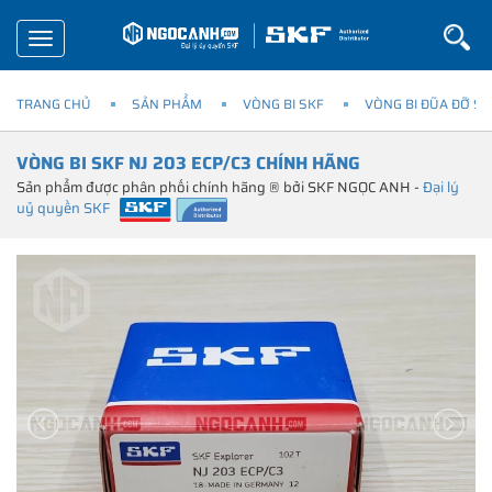
Toggle
navigation
TRANG CHỦ
SẢN PHẨM
VÒNG BI SKF
VÒNG BI ĐŨA ĐỠ SK
VÒNG BI SKF NJ 203 ECP/C3 CHÍNH HÃNG
Sản phẩm được phân phối chính hãng ® bởi SKF NGỌC ANH -
Đại lý
uỷ quyền SKF