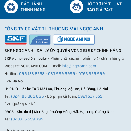
BẢO HÀNH
HỖ TRỢ KỸ THUẬT
CHÍNH HÃNG
BÁO GIÁ 24/7
CÔNG TY CP VẬT TƯ THƯƠNG MẠI NGỌC ANH
SKF NGỌC ANH - ĐẠI LÝ ỦY QUYỀN VÒNG BI SKF CHÍNH HÃNG
- Phân phối các sản phẩm SKF chính hãng ®
SKF Authorized Distributor
Website:
NGOCANH.COM
- Email:
info@ngocanh.com
Hotline:
096 123 8558
-
033 999 5999
-
0763 356 999
[
VP Hà Nội
]
LK 01.10, Liền kề Tổ 9 Mỗ Lao, Phường Mộ Lao, Hà Đông, Hà Nội
Tel:
(024) 85 865 866
- Bộ phận kế toán:
0921 537 555
[
VP Quảng Ninh
]
D908 - Khu đô thị MonBay, Phường Hồng Hải, Hạ Long, Quảng Ninh
Tel:
(0203) 6 559 395