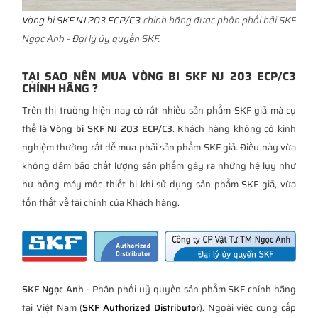
Vòng bi SKF NJ 203 ECP/C3
chính hãng được phân phối bởi SKF
Ngọc Anh - Đại lý ủy quyền SKF.
TẠI SAO NÊN MUA VÒNG BI SKF NJ 203 ECP/C3
CHÍNH HÃNG ?
Trên thị trường hiện nay có rất nhiều sản phẩm SKF giả mà cụ
thể là
Vòng bi SKF NJ 203 ECP/C3
. Khách hàng không có kinh
nghiệm thường rất dễ mua phải sản phẩm SKF giả. Điều này vừa
không đảm bảo chất lượng sản phẩm gây ra những hệ lụy như
hư hỏng máy móc thiết bị khi sử dụng sản phẩm SKF giả, vừa
tổn thất về tài chính của Khách hàng.
SKF Ngọc Anh
- Phân phối uỷ quyền sản phẩm SKF chính hãng
tại Việt Nam (
SKF Authorized Distributor
). Ngoài việc cung cấp