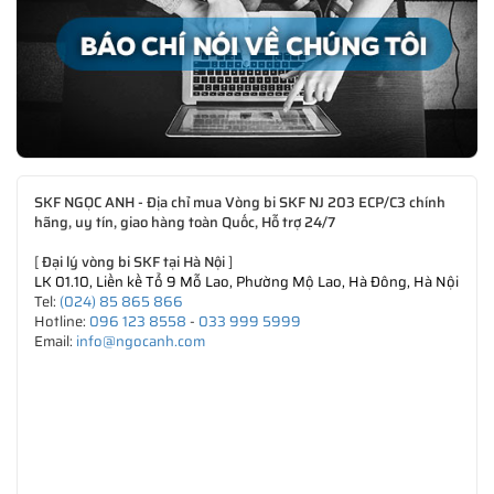
SKF NGỌC ANH - Địa chỉ mua Vòng bi SKF NJ 203 ECP/C3 chính
hãng, uy tín, giao hàng toàn Quốc, Hỗ trợ 24/7
[
Đại lý vòng bi SKF tại Hà Nội
]
LK 01.10, Liền kề Tổ 9 Mỗ Lao, Phường Mộ Lao, Hà Đông, Hà Nội
Tel:
(024) 85 865 866
Hotline:
096 123 8558
-
033 999 5999
Email:
info@ngocanh.com