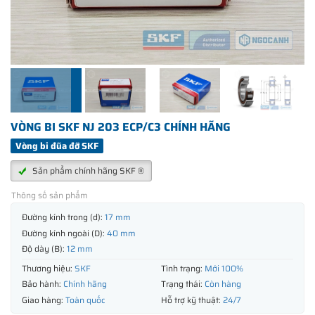
VÒNG BI SKF NJ 203 ECP/C3 CHÍNH HÃNG
Vòng bi đũa đỡ SKF
Sản phẩm chính hãng SKF ®
Thông số sản phẩm
Đường kính trong (d):
17 mm
Đường kính ngoài (D):
40 mm
Độ dày (B):
12 mm
Thương hiệu:
SKF
Tình trạng:
Mới 100%
Bảo hành:
Chính hãng
Trạng thái:
Còn hàng
Giao hàng:
Toàn quốc
Hỗ trợ kỹ thuật:
24/7