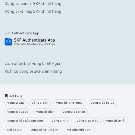
Dụng cụ bảo trì SKF chính hãng
Vòng bi xe máy SKF chính hãng
SKF Authenticate App
Cách phân biệt vòng bi SKF giả
Xuất xứ vòng bi SKF chính hãng
Hot keys:
Vòng bi cầu
Vòng bi côn
Vòng bi tang trống
Vòng bi đỡ tự lựa
Vòng bi đũa đỡ
Vòng bi chặn
Vòng bi đỡ chặn
Vòng bi tiếp xúc bốn điểm
Vòng bi YAR
Vòng bi xe máy
Vòng bi xe tải
Gối đỡ SKF
Măng xông - Ống lót
Mỡ chịu nhiệt SKF