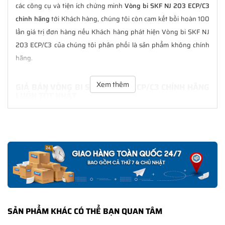
các công cụ và tiện ích chứng minh
Vòng bi SKF NJ 203 ECP/C3
chính hãng
tới Khách hàng, chúng tôi còn cam kết bồi hoàn 100
lần giá trị đơn hàng nếu Khách hàng phát hiện Vòng bi SKF NJ
203 ECP/C3 của chúng tôi phân phối là sản phẩm không chính
hãng.
Xem thêm
GIÁ BÁN VÒNG BI SKF NJ 203 ECP/C3 CHÍNH HÃNG
LUÔN TỐT NHẤT
Tại
NGOCANH.COM
giá bán Vòng bi SKF NJ 203 ECP/C3 luôn là
tốt nhất với nhiều ưu đãi kèm theo và các dịch vụ hẫu mãi sau
bán hàng. Chúng tôi cam kết luôn đồng hành cùng Khách hàng
trong suốt quá trình sử dụng các sản phẩm SKF chính hãng.
CHẾ ĐỘ BẢO HÀNH VÒNG BI SKF NJ 203 ECP/C3
CHÍNH HÃNG
Tất cả các sản phẩm SKF chính hãng do
SKF Ngọc Anh
phân
SẢN PHẨM KHÁC CÓ THỂ BẠN QUAN TÂM
phối đều được bảo hành chính hãng theo đúng tiêu chuẩn bảo