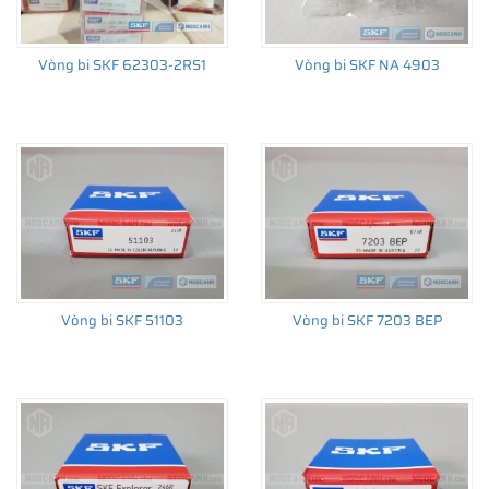
Vòng bi SKF 62303-2RS1
Vòng bi SKF NA 4903
THÔNG TIN HỮU ÍCH
•
Vòng bi SKF chính hãng, Những lưu ý cơ bản trước khi mua hàng
•
Xuất xứ vòng bi SKF chính hãng ở đâu?
•
Chất lượng vòng bi SKF chính hãng
Vòng bi SKF 51103
Vòng bi SKF 7203 BEP